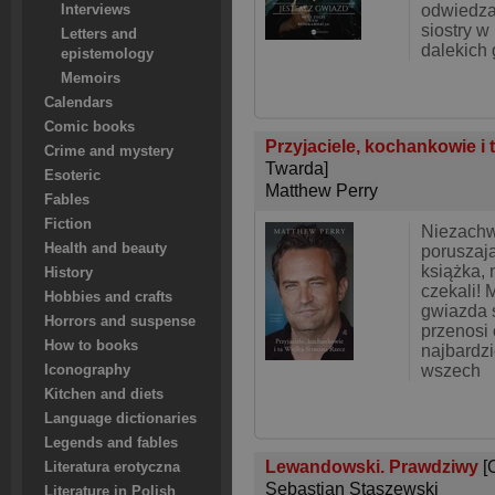
odwiedzaj
Interviews
siostry 
Letters and
dalekich 
epistemology
Memoirs
Calendars
Comic books
Przyjaciele, kochankowie i 
Crime and mystery
Twarda]
Esoteric
Matthew Perry
Fables
Fiction
Niezachw
Health and beauty
poruszają
książka, 
History
czekali! 
Hobbies and crafts
gwiazda s
Horrors and suspense
przenosi
How to books
najbardz
wszech
Iconography
Kitchen and diets
Language dictionaries
Legends and fables
Lewandowski. Prawdziwy
[
Literatura erotyczna
Sebastian Staszewski
Literature in Polish