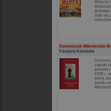
Wołyniu 
doświadcz
dramatyc
Stali się
nieludzki
Dzienniczek Miłosierdzie B
Faustyna Kowalska
Dziennic
zapiski s
polskiej 
1938 r., w
której Je
światu o
Miłosierd