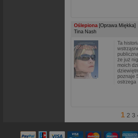
Oślepiona
[Oprawa Miękka]
Tina Nash
Ta histo
wstrząsn
publiczną
że już ni
moich dz
dziewiętn
poznaje 
ostrzega
1
2
3