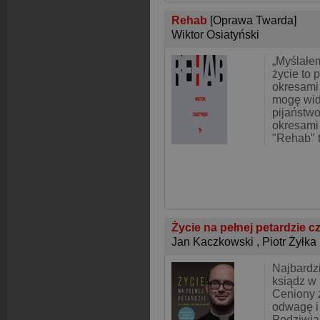
Rehab
[Oprawa Twarda]
Wiktor Osiatyński
„Myślałem
życie to 
okresami 
mogę wid
pijaństw
okresami 
"Rehab" t
Życie na pełnej petardzie cz
Jan Kaczkowski
,
Piotr Żyłka
Najbardzi
ksiądz w
Ceniony 
odwagę i
Podziwia