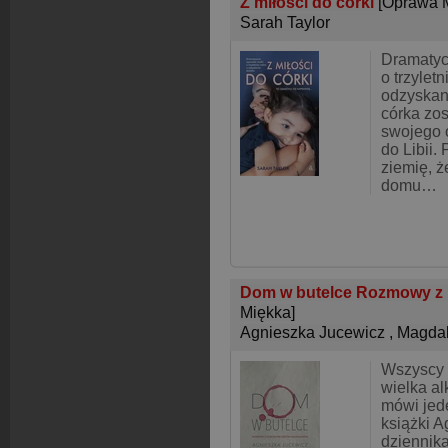
Z miłości do córki
[Oprawa 
Sarah Taylor
Dramatyc
o trzyletn
odzyskan
córka zo
swojego 
do Libii.
ziemię, ż
domu…
Dom w butelce Rozmowy z D
Miękka]
Agnieszka Jucewicz
,
Magdal
Wszyscy 
wielka al
mówi jed
książki A
dziennika