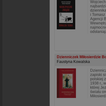
Wojciech
najbardzi
dziennika
i Tomasz
Agencji 
Wewnętrz
najmocni
odsłania
Dzienniczek Miłosierdzie B
Faustyna Kowalska
Dziennic
zapiski s
polskiej 
1938 r., w
której Je
światu o
Miłosierd