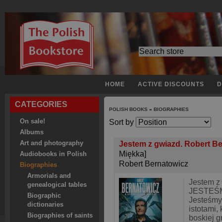
HOME
ACTIVE DISCOUNTS
D
CATEGORIES
POLISH BOOKS
»
BIOGRAPHIES
On sale!
Sort by
Albums
Art and photography
Jestem z gwiazd. Robert Be
Miękka]
Audiobooks in Polish
Robert Bernatowicz
Biographies
Armorials and
Jestem 
genealogical tables
JESTEŚ
Biographic
Jesteśmy
dictionaries
istotami,
Biographies of saints
boskiej g