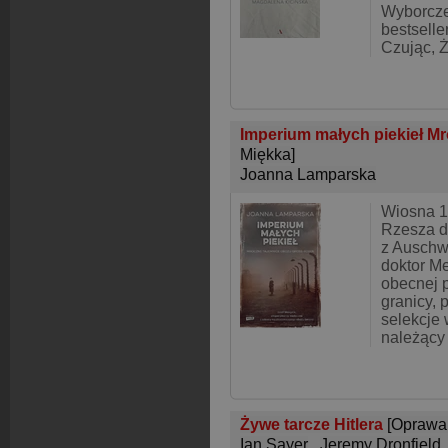
Wyborczej
bestselle
Czując, Ż
Imperium małych piekieł Mr
Miękka]
Joanna Lamparska
Wiosna 1
Rzesza d
z Auschwi
doktor M
obecnej p
granicy,
selekcje
należący
Żywe tarcze Hitlera
[Oprawa
Ian Sayer
,
Jeremy Dronfield