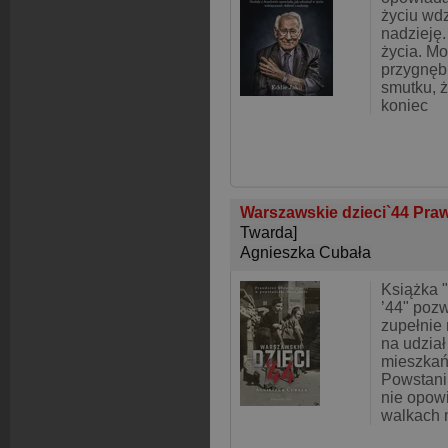
życiu wdz
nadzieję. 
życia. M
przygnębi
smutku, ż
koniec
Warszawskie dzieci`44 Prawd
Twarda]
Agnieszka Cubała
Książka 
’44" pozw
zupełnie
na udzia
mieszkań
Powstani
nie opow
walkach 