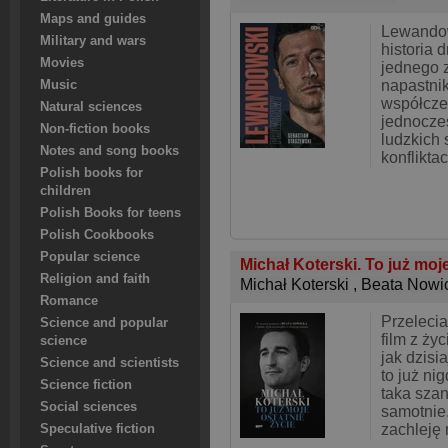
Maps and guides
Lewandow
Military and wars
historia 
Movies
jednego z
napastni
Music
współczes
Natural sciences
jednocze
Non-fiction books
ludzkich 
Notes and song books
konfliktac
Polish books for
children
Polish Books for teens
Polish Cookbooks
Popular science
Michał Koterski. To już moj
Religion and faith
Michał Koterski
,
Beata Nowi
Romance
Przelecia
Science and popular
film z ży
science
jak dzisi
Science and scientists
to już ni
Science fiction
taka sza
Social sciences
samotnie.
zachleję 
Speculative fiction