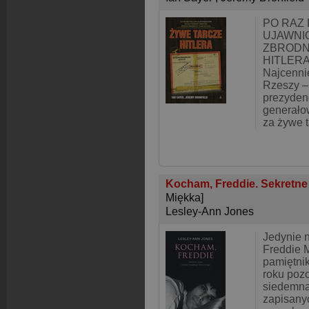
PO RAZ
UJAWNI
ZBRODN
HITLERA!
Najcennie
Rzeszy –
prezydenc
generałow
za żywe t
Kocham, Freddie. Sekretne 
Miękka]
Lesley-Ann Jones
Jedynie n
Freddie 
pamiętnik
roku pozo
siedemna
zapisany