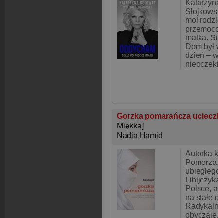
Katarzyna
Słojkows
moi rodzi
przemoco
matka. Si
Dom był 
dzień – w
nieoczek
Gorzka pomarańcza ucieczka
Miękka]
Nadia Hamid
Autorka k
Pomorza, 
ubiegłeg
Libijczyk
Polsce, 
na stałe 
Radykaln
obyczaje