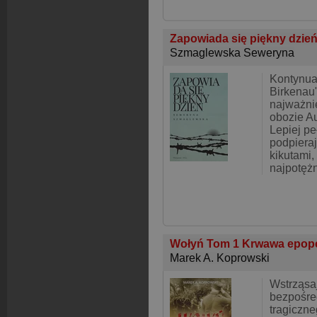
Zapowiada się piękny dzie
Szmaglewska Seweryna
Kontynua
Birkenau"
najważnie
obozie A
Lepiej p
podpiera
kikutami, 
najpotęż
Wołyń Tom 1 Krwawa epop
Marek A. Koprowski
Wstrząsa
bezpośre
tragiczn