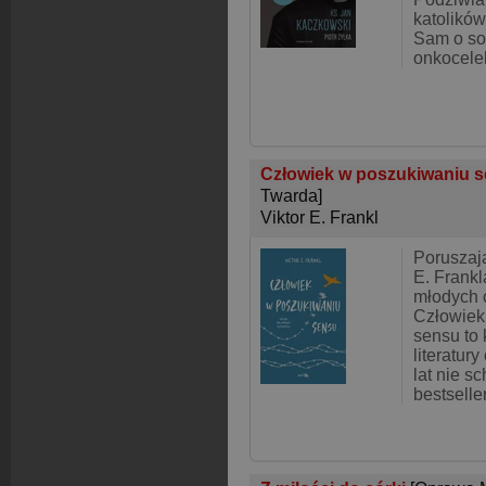
katolików
Sam o sob
onkoceleb
Człowiek w poszukiwaniu s
Twarda]
Viktor E. Frankl
Poruszają
E. Frankl
młodych 
Człowiek
sensu to 
literatur
lat nie sc
bestselle