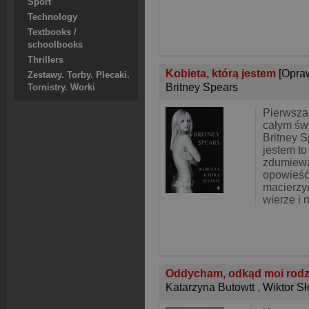
Sport
Technology
Textbooks /
schoolbooks
Thrillers
Kobieta, którą jestem
[Opra
Zestawy. Torby. Plecaki.
Britney Spears
Tornistry. Worki
Pierwsza
całym świ
Britney S
jestem to
zdumiewa
opowieść 
macierzyń
wierze i 
Oddycham, odkąd moi rodz
Katarzyna Butowtt
,
Wiktor Sł