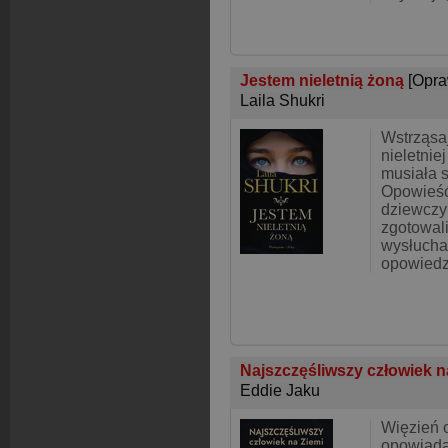
Jestem nieletnią żoną
[Opra
Laila Shukri
Wstrząsaj
nieletnie
musiała s
Opowieść 
dziewczyn
zgotowali
wysłuchał
opowiedz
Najszczęśliwszy człowiek n
Eddie Jaku
Więzień 
opowiada