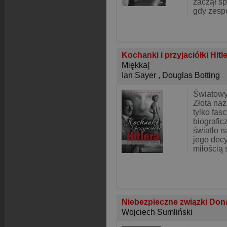
zaczął s
gdy zesp
Kochanki i przyjaciółki Hitl
Miękka]
Ian Sayer
,
Douglas Botting
Światowy
Złota nazi
tylko fas
biografic
światło n
jego decy
miłością
Niebezpieczne związki Don
Wojciech Sumliński