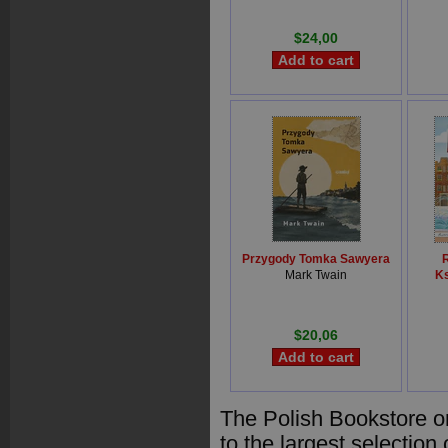
$24,00
Przygody Tomka Sawyera
R
Mark Twain
Ks
$20,06
The Polish Bookstore o
to the largest selection