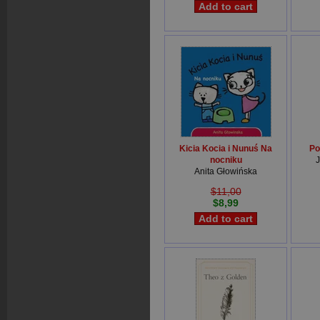
Kicia Kocia i Nunuś Na
Po
nocniku
J
Anita Głowińska
$11,00
$8,99