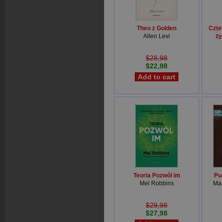
Theo z Golden
Czte
Allen Levi
ży
$28,98
$22,98
Teoria Pozwól im
Pu
Mel Robbins
Mar
$29,98
$27,98