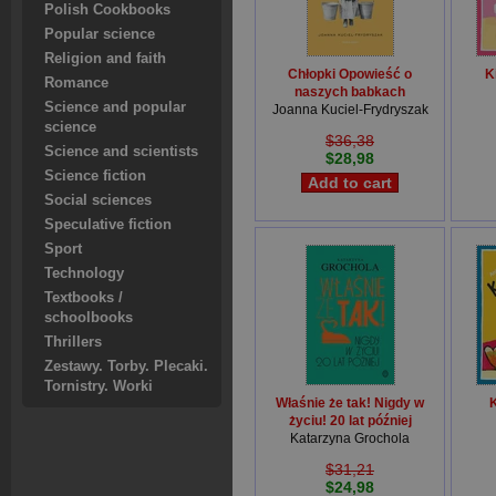
Polish Cookbooks
Popular science
Religion and faith
Chłopki Opowieść o
K
Romance
naszych babkach
Science and popular
Joanna Kuciel-Frydryszak
science
$36,38
Science and scientists
$28,98
Science fiction
Social sciences
Speculative fiction
Sport
Technology
Textbooks /
schoolbooks
Thrillers
Zestawy. Torby. Plecaki.
Tornistry. Worki
Właśnie że tak! Nigdy w
K
życiu! 20 lat później
Katarzyna Grochola
$31,21
$24,98