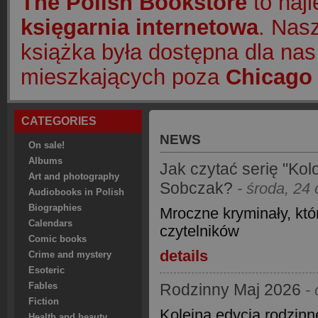
The Polish Bookstore
to naj
księgarnia internetowa
. Nasz
książka była dostępna dla nas
mieszkających poza
Chicago 
CATEGORIES
NEWS
On sale!
Albums
Jak czytać serię "Kolo
Art and photography
Sobczak?
- środa, 24
Audiobooks in Polish
Biographies
Mroczne kryminały, któ
Calendars
czytelników
Comic books
details
Crime and mystery
Esoteric
Rodzinny Maj 2026
Fables
-
Fiction
Kolejna edycja rodzinn
Health and beauty