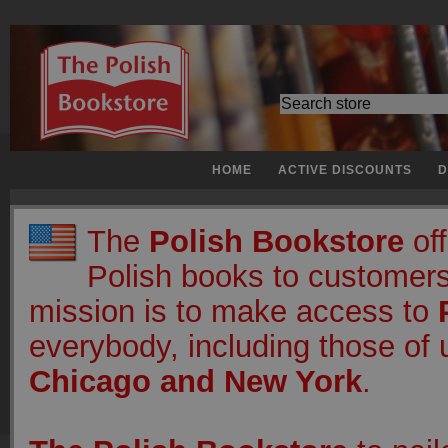
HOME
ACTIVE DISCOUNTS
D
The
Polish Bookstore
off
Polish books to customers
mission is to make access to
everybody, including those of u
Chicago and New York
.