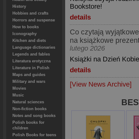
Bookstore!
History
Hobbies and crafts
details
Horrors and suspense
How to books
Co czytają wyjątkowe
Iconography
na książkowe prezent
Kitchen and diets
lutego 2026
Language dictionaries
Legends and fables
Książki na Dzień Kobi
Literatura erotyczna
Literature in Polish
details
Maps and guides
Military and wars
[View News Archive]
Movies
Music
BES
Natural sciences
Non-fiction books
Notes and song books
Polish books for
children
Polish Books for teens