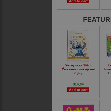
FEATUR
Disney uczy. Stitch.
L
Ćwiczenia z naklejkami
Zwier
Cyfry
Op
Opracowanie Zbiorowe
$14,04