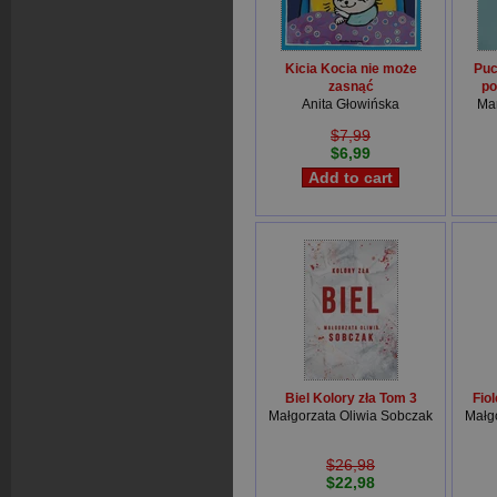
Kicia Kocia nie może
Puc
zasnąć
po
Anita Głowińska
Mar
$7,99
$6,99
Biel Kolory zła Tom 3
Fiol
Małgorzata Oliwia Sobczak
Małg
$26,98
$22,98