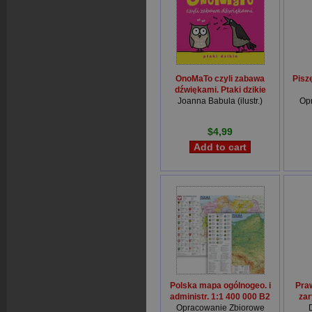
OnoMaTo czyli zabawa
Pisz
dźwiękami. Ptaki dzikie
Joanna Babula (ilustr.)
Op
$4,99
Polska mapa ogólnogeo. i
Praw
administr. 1:1 400 000 B2
zar
Opracowanie Zbiorowe