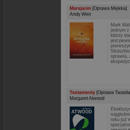
Marsjanin
[Oprawa Miękka]
Andy Weir
Mark Watn
jednym z 
którzy st
jest pewi
pierwszym
Straszli
sprawia,
ekspedyc
Testamenty
[Oprawa Twarda
Margaret Atwood
Ekskluzy
najgłośni
roku już 
specjaln
oprawie t