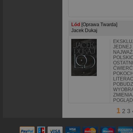
Lód
[Oprawa Twarda]
Jacek Dukaj
EKSKLU
JEDNEJ 
NAJWAŻ
POLSKI
OSTATN
ĆWIERĆ
POKOCH
LITERAC
POBUDZA
WYOBRA
ZMIENI
POGLĄD
1
2
3