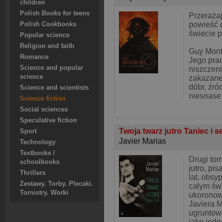
children
Polish Books for teens
Przeraża
powieść o
Polish Cookbooks
świecie 
Popular science
Religion and faith
Guy Monta
Romance
Jego pra
Science and popular
niszczeni
science
zakazane
dóbr, źró
Science and scientists
niesnase
Science fiction
Social sciences
Speculative fiction
Twoja twarz jutro Taniec i 
Sport
Javier Marias
Technology
Textbooks /
Drugi tom
schoolbooks
jutro, pi
Thrillers
lat, obs
Zestawy. Torby. Plecaki.
całym św
Tornistry. Worki
ukoronow
Javiera M
ugruntowa
jako jed