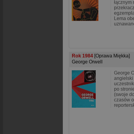
łącznym 
przekrac
egzempla
Lema obe
uznawane
Rok 1984
[Oprawa Miękka]
George Orwell
George O
angielski
uczestnik
po stroni
(swoje d
czasów o
reporters