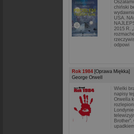
Oszałami
chiński be
wydawni
USA. N
NAJLEP
2015 R. 
rozmache
rzeczywis
odpowi
Rok 1984
[Oprawa Miękka]
George Orwell
Wielki br
napisy tej
Orwella 
rozlepio
Londynie
telewizy
Brother”.
upadkie