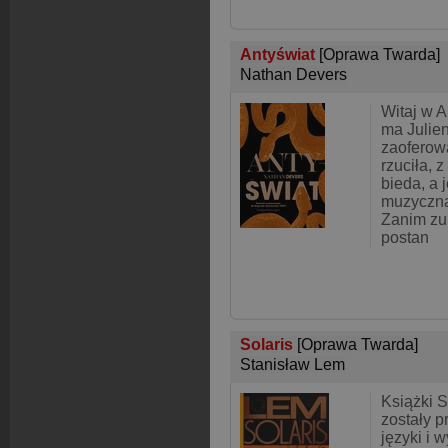
Antyświat
[Oprawa Twarda]
Nathan Devers
Witaj w A
ma Julien
zaoferow
rzuciła, 
bieda, a 
muzyczna
Zanim zu
postan
Solaris
[Oprawa Twarda]
Stanisław Lem
Książki 
zostały 
języki i 