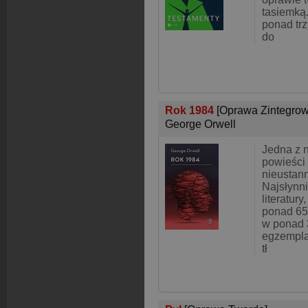
tasiemką
ponad trz
do
Rok 1984
[Oprawa Zintegro
George Orwell
Jedna z 
powieści
nieustann
Najsłynni
literatur
ponad 65
w ponad 
egzempla
tł