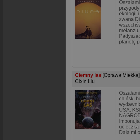
Oszałami
przygody
ekologii i
zwana Di
wszechśw
melanżu.
Padyszac
planetę p
Ciemny las
[Oprawa Miękka]
Cixin Liu
Oszałami
chiński be
wydawni
USA. KS
NAGROD
Imponuj
ucieczka 
Dała mi 