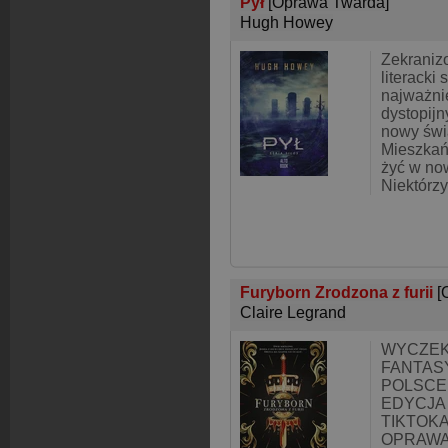
Pył
[Oprawa Twarda]
Hugh Howey
Zekraniz
literacki
najważni
dystopijn
nowy świa
Mieszkańc
żyć w now
Niektórzy
Furyborn Zrodzona z furii
[
Claire Legrand
WYCZEK
FANTAS
POLSCE
EDYCJA
TIKTOK
OPRAWA