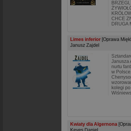
BRZEGI,
ŻYWIOŁ
KRÓLOWE
CHCE ZN
DRUGA 
Limes inferior
[Oprawa Mięk
Janusz Zajdel
Sztandar
Janusza A
nurtu fan
w Polsce.
Cherryson
wzorowan
kolegi po
Wiśniews
Kwiaty dla Algernona
[Opra
Keyes Daniel