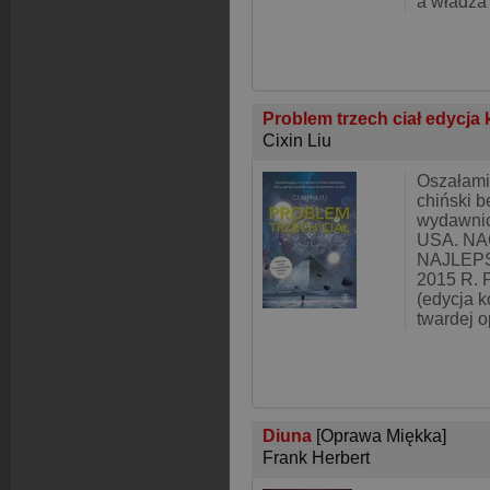
a władza 
Problem trzech ciał edycja
Cixin Liu
Oszałami
chiński be
wydawni
USA. N
NAJLEP
2015 R. P
(edycja k
twardej o
Diuna
[Oprawa Miękka]
Frank Herbert