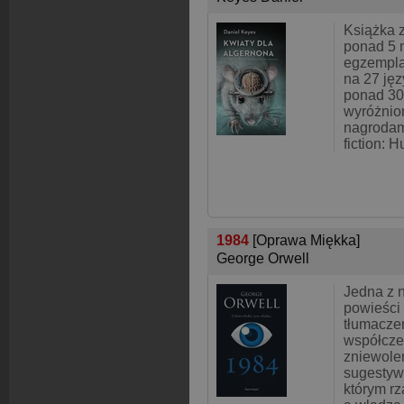
Książka 
ponad 5 
egzempla
na 27 ję
ponad 30 
wyróżnio
nagrodam
fiction: 
1984
[Oprawa Miękka]
George Orwell
Jedna z n
powieści
tłumacze
współcze
zniewolen
sugestyw
którym rz