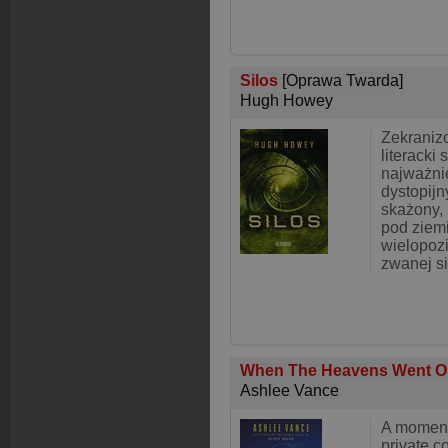
Silos
[Oprawa Twarda]
Hugh Howey
Zekraniz
literacki
najważni
dystopijn
skażony, 
pod ziem
wielopoz
zwanej s
When The Heavens Went O
Ashlee Vance
A moment
private c