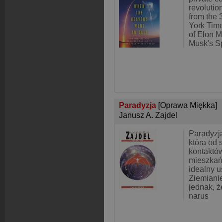
revolutio
from the 
York Time
of Elon M
Musk's S
Paradyzja
[Oprawa Miękka]
Janusz A. Zajdel
Paradyzja
która od 
kontaktów
mieszkańc
idealny u
Ziemiani
jednak, ż
narus