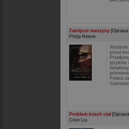
Zabójcze maszyny
[Oprawa
Philip Reeve
Wydanie 
przed ki
Przetłum
języków,
światowy 
przeniesi
Petera Ja
najwspani
Problem trzech ciał
[Oprawa
Cixin Liu