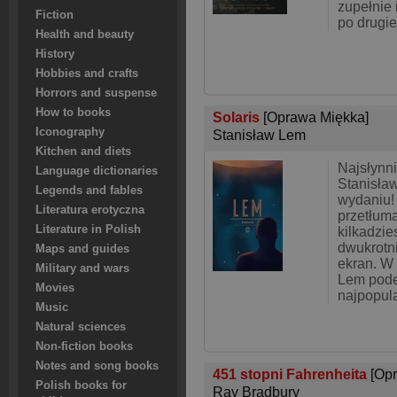
zupełnie 
Fiction
po drugie
Health and beauty
History
Hobbies and crafts
Horrors and suspense
How to books
Solaris
[Oprawa Miękka]
Iconography
Stanisław Lem
Kitchen and diets
Najsłynn
Language dictionaries
Stanisł
Legends and fables
wydaniu!
Literatura erotyczna
przetłum
Literature in Polish
kilkadzie
dwukrotn
Maps and guides
ekran. W 
Military and wars
Lem pode
Movies
najpopula
Music
Natural sciences
Non-fiction books
Notes and song books
451 stopni Fahrenheita
[Op
Polish books for
Ray Bradbury