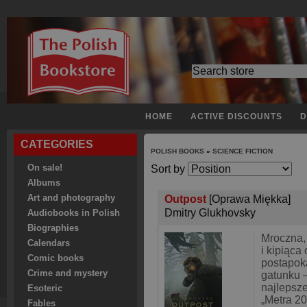
HOME
ACTIVE DISCOUNTS
D
CATEGORIES
POLISH BOOKS
»
SCIENCE FICTION
On sale!
Sort by
Albums
Art and photography
Outpost
[Oprawa Miękka]
Dmitry Glukhovsky
Audiobooks in Polish
Biographies
Mroczna,
Calendars
i kipiąca
Comic books
postapoka
Crime and mystery
gatunku 
najlepsze
Esoteric
„Metra 20
Fables