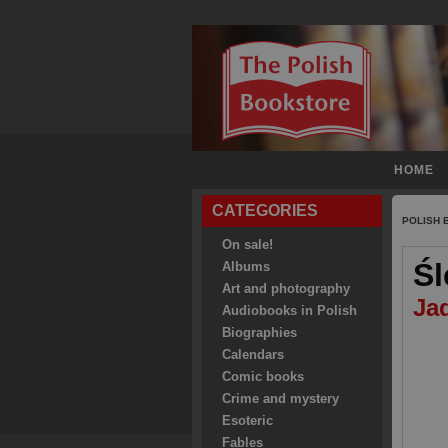
HOME
CATEGORIES
POLISH
On sale!
Śl
Albums
Art and photography
Ja
Audiobooks in Polish
Biographies
Calendars
Comic books
Crime and mystery
Esoteric
Fables