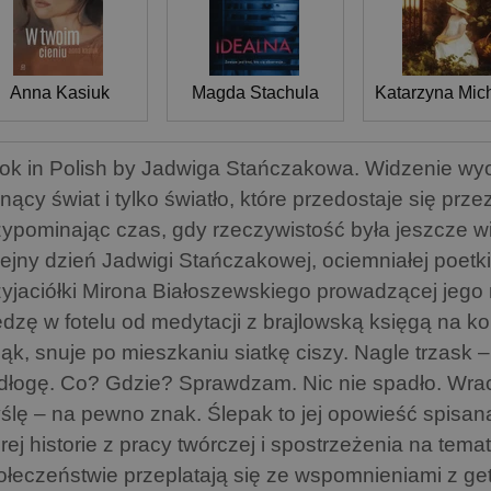
Anna Kasiuk
Magda Stachula
Katarzyna Mic
ok in Polish by Jadwiga Stańczakowa. Widzenie wyo
knący świat i tylko światło, które przedostaje się pr
zypominając czas, gdy rzeczywistość była jeszcze wi
lejny dzień Jadwigi Stańczakowej, ociemniałej poetki, 
zyjaciółki Mirona Białoszewskiego prowadzącej jego n
edzę w fotelu od medytacji z brajlowską księgą na ko
jąk, snuje po mieszkaniu siatkę ciszy. Nagle trzask 
dłogę. Co? Gdzie? Sprawdzam. Nic nie spadło. Wrac
ślę – na pewno znak. Ślepak to jej opowieść spisana
órej historie z pracy twórczej i spostrzeżenia na tem
ołeczeństwie przeplatają się ze wspomnieniami z get