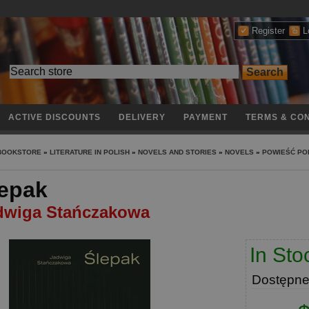
Register
L
ACTIVE DISCOUNTS
DELIVERY
PAYMENT
TERMS & CON
 BOOKSTORE
»
LITERATURE IN POLISH
»
NOVELS AND STORIES
»
NOVELS
»
POWIEŚĆ PO
epak
dwiga Stańczakowa
In Sto
Dostępn