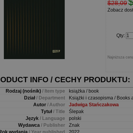
$28,09
Zobacz dos
Qty
:
Najniższa cena
ODUCT INFO / CECHY PRODUKTU:
Rodzaj (nośnik)
/ Item type
książka / book
Dział
/ Department
Książki i czasopisma / Books 
Autor
/ Author
Jadwiga Stańczakowa
Tytuł
/ Title
Ślepak
Język
/ Language
polski
Wydawca
/ Publisher
Znak
Rok wydania
/ Year published
2022