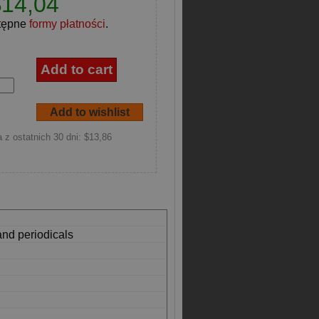
$14,04
tępne
formy płatności
.
 z ostatnich 30 dni: $13,86
and periodicals