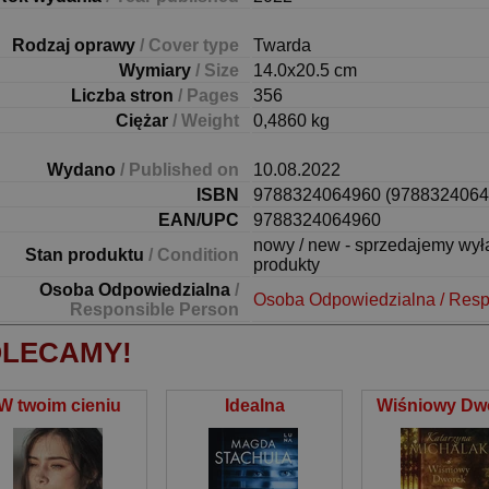
Rodzaj oprawy
/ Cover type
Twarda
Wymiary
/ Size
14.0x20.5 cm
Liczba stron
/ Pages
356
Ciężar
/ Weight
0,4860 kg
Wydano
/ Published on
10.08.2022
ISBN
9788324064960 (9788324064
EAN/UPC
9788324064960
nowy / new - sprzedajemy wy
Stan produktu
/ Condition
produkty
Osoba Odpowiedzialna
/
Osoba Odpowiedzialna / Resp
Responsible Person
LECAMY!
W twoim cieniu
Idealna
Wiśniowy Dw