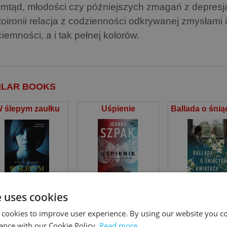
amtąd, młodości czy późniejszych zmagań z depresją
toironii relacja z codzienności odkrywanej zmysłami
iemności, a i tak pełnej kolorów.
ILAR BOOKS
 ślepym zaułku
Uśpienie
Ewa Szymańska
Joanna Szpak
Joanna Szara
e uses cookies
 cookies to improve user experience. By using our website you co
ance with our Cookie Policy.
Read more