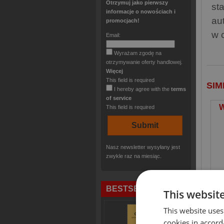
Otrzymuj jako pierwszy
st
informacje o nowościach i
au
promocjach!
w c
Email:
Wyrażam zgodę na
otrzymywanie oferty handlowej.
Więcej
This field is required
SIM
I hereby agree with the
terms
of service
W
This field is required
Nasz newsletter wysyłany jest
zwykle raz na miesiąc.
BESTSELLERS
This websit
This website uses
cookies in accord