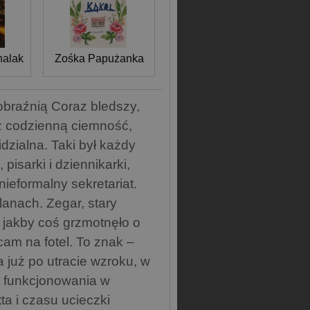
halak
Zośka Papużanka
braźnią Coraz bledszy,
zez codzienną ciemność,
dzialna. Taki był każdy
pisarki i dziennikarki,
ieformalny sekretariat.
lanach. Zegar, stary
– jakby coś grzmotnęło o
am na fotel. To znak –
 już po utracie wzroku, w
at funkcjonowania w
ta i czasu ucieczki