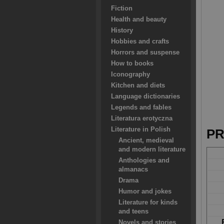
Fiction
Health and beauty
History
Hobbies and crafts
Horrors and suspense
How to books
Iconography
Kitchen and diets
Language dictionaries
Legends and fables
Literatura erotyczna
Literature in Polish
PR
Ancient, medieval
and modern literature
Anthologies and
almanacs
Drama
Humor and jokes
Literature for kinds
and teens
Novels and stories