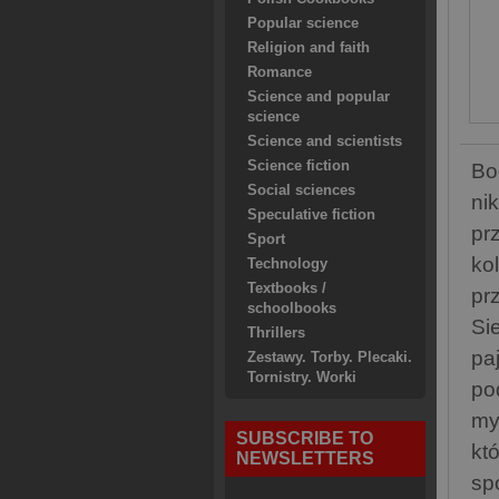
Popular science
Religion and faith
Romance
Science and popular
science
Science and scientists
Science fiction
Bo
Social sciences
ni
Speculative fiction
pr
Sport
ko
Technology
Textbooks /
pr
schoolbooks
Si
Thrillers
pa
Zestawy. Torby. Plecaki.
Tornistry. Worki
po
my
SUBSCRIBE TO
kt
NEWSLETTERS
sp