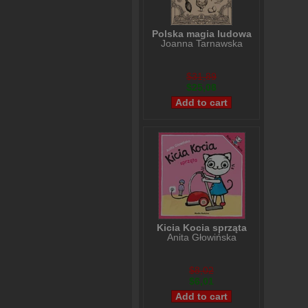
Polska magia ludowa
Joanna Tarnawska
$31,89
$25,08
Kicia Kocia sprząta
Anita Głowińska
$8,02
$6,01