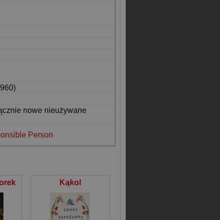
960)
łącznie nowe nieużywane
onsible Person
orek
Kąkol