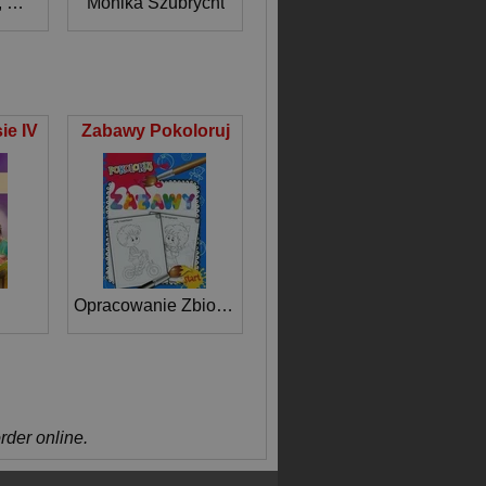
,
Krzysztof Zanussi
Monika Szubrycht
ie IV
Zabawy Pokoloruj
Opracowanie Zbiorowe
order online.