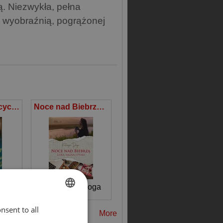
. Niezwykła, pełna
 i wyobraźnią, pogrążonej
Ballada o śniących kwiatach
Noce nad Biebrzą Lilka, bagna i ptaki
ńska
Katarzyna Droga
nsent to all
ENGLISH
More