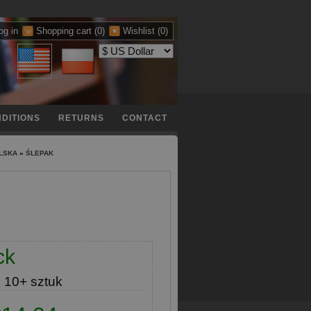
og in
Shopping cart
(0)
Wishlist
(0)
DITIONS
RETURNS
CONTACT
LSKA
»
ŚLEPAK
ck
e
10+ sztuk