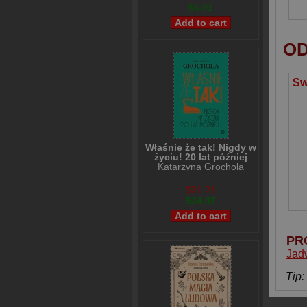
$6,01
OD
Właśnie że tak! Nigdy w
życiu! 20 lat później
Katarzyna Grochola
$31,21
$24,07
PR
Jad
Tip: 