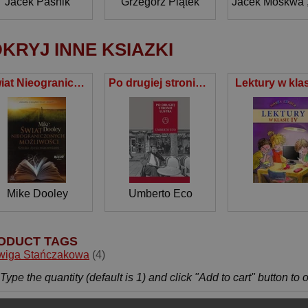
Jacek Paśnik
Grzegorz Piątek
Jacek Moskwa
KRYJ INNE KSIAZKI
Świat Nieograniczonych Możliwości Sztuka życia marzeniami
Po drugiej stronie lustra
Lektury w klas
Mike Dooley
Umberto Eco
ODUCT TAGS
wiga Stańczakowa
(4)
Type the quantity (default is 1) and click "Add to cart" button to 