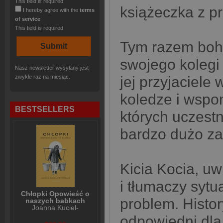
This field is required
książeczka z pr
I hereby agree with the
terms
of service
This field is required
Tym razem boha
swojego kolegi 
Nasz newsletter wysyłany jest
zwykle raz na miesiąc.
jej przyjaciel
koledze i wspo
BESTSELLERS
których uczestn
bardzo dużo za
Kicia Kocia, uw
i tłumaczy sytu
Chłopki Opowieść o
problem. Histor
naszych babkach
Joanna Kuciel-
Frydryszak
odpowiedni dla