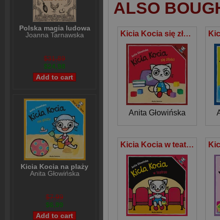
ALSO BOUG
Polska magia ludowa
Kicia Kocia się złości
Joanna Tarnawska
$31,89
$24,98
Anita Głowińska
Kicia Kocia w teatrze
Kicia Kocia na plaży
Anita Głowińska
$7,99
$6,99