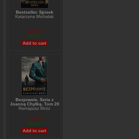
Bestseller. Spisek
Katarzyna Michalak
$29,99
$22,99
Bezprawie. Seria z
Joanną Chyłką. Tom 20
Remigiusz Mróz
$28,99
$26,99