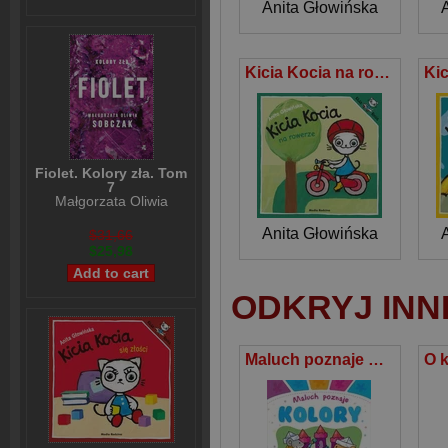
Anita Głowińska
Kicia Kocia na rowerze
Fiolet. Kolory zła. Tom
7
Małgorzata Oliwia
Sobczak
Anita Głowińska
$31,66
$25,98
ODKRYJ INN
Maluch poznaje Kolory Książeczka z naklejkami wielokrotnego użytku