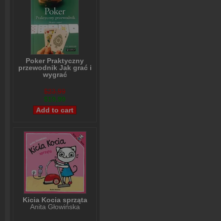
Poker Praktyczny
przewodnik Jak grać i
wygrać
Lou Krieger
$23,99
$19,99
Kicia Kocia sprząta
Anita Głowińska