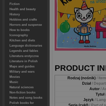
Fiction
Health and beauty
History
Hobbies and crafts
Horrors and suspense
How to books
Iconography
Kitchen and diets
Language dictionaries
Legends and fables
Literatura erotyczna
Literature in Polish
PRODUCT IN
Maps and guides
Military and wars
Movies
Rodzaj (nośnik)
/ Ite
Music
Dział
/ Depar
Natural sciences
Autor
/ A
Non-fiction books
Tytuł
Notes and song books
Język
/ Lan
Polish books for
Seria (cykl)
/ Part of 