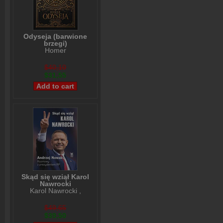
Odyseja (barwione
brzegi)
Homer
$40,10
$31,55
Skąd się wziął Karol
Nawrocki
Karol Nawrocki
,
Andrzej Nowak
$49,65
$39,50