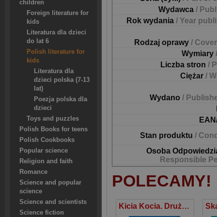
children
Wydawca
/ Pub
Foreign literature for
Rok wydania
/ Year publ
kids
Literatura dla dzieci
do lat 6
Rodzaj oprawy
/ Cover
Polish literature for
Wymiary
kids
Liczba stron
/ 
Literatura dla
Ciężar
/ W
dzieci polska (7-13
lat)
Wydano
/ Publish
Poezja polska dla
dzieci
Toys and puzzles
EAN
Polish Books for teens
Stan produktu
/ Cond
Polish Cookbooks
Osoba Odpowiedzi
Popular science
Responsible P
Religion and faith
Romance
POLECAMY!
Science and popular
science
Science and scientists
Kicia Kocia. Drużyna Gwiazdki
Science fiction