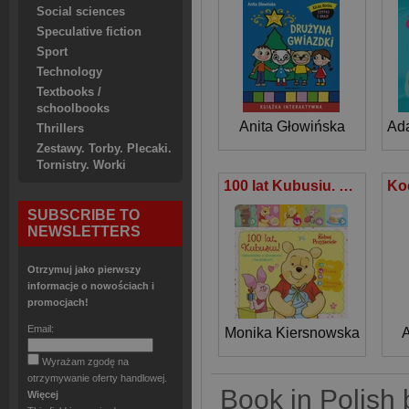
Social sciences
Speculative fiction
Sport
Technology
Textbooks /
schoolbooks
Anita Głowińska
Ad
Thrillers
Zestawy. Torby. Plecaki.
Tornistry. Worki
100 lat Kubusiu. Opowiastka z dźwiękami i światełkami. Disney Kubuś i przyjaciele
SUBSCRIBE TO
NEWSLETTERS
Otrzymuj jako pierwszy
informacje o nowościach i
promocjach!
Email:
Monika Kiersnowska
A
Wyrażam zgodę na
otrzymywanie oferty handlowej.
Book in Polish 
Więcej