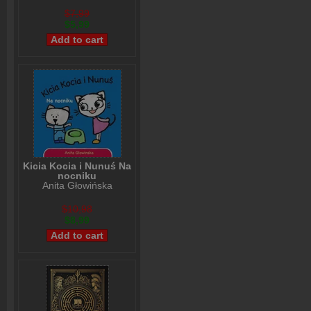
$7,99
$5,99
Kicia Kocia i Nunuś Na
nocniku
Anita Głowińska
$10,98
$8,99