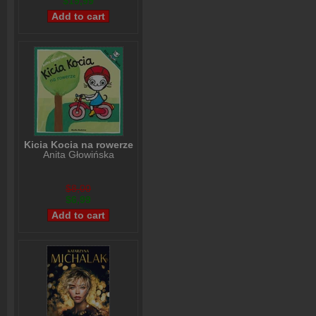
$19,99
Kicia Kocia na rowerze
Anita Głowińska
$8,00
$6,99