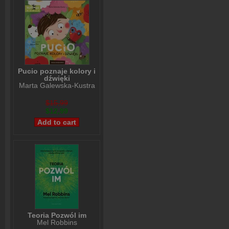
Pucio poznaje kolory i
dźwięki
Marta Galewska-Kustra
$15,99
$12,99
Teoria Pozwól im
Mel Robbins