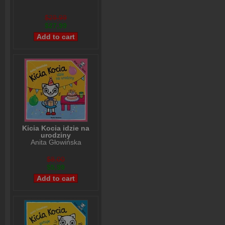
$29,99
$27,99
Kicia Kocia idzie na
urodziny
Anita Głowińska
$8,00
$5,99