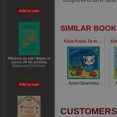
$36,38
$28,98
SIMILAR BOOK
Kicia Kocia To moje!
Właśnie że tak! Nigdy w
życiu! 20 lat później
Katarzyna Grochola
$31,21
$24,98
Anita Głowińska
CUSTOMERS 