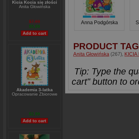
Kicia Kocia się złości
Anita Głowińska
$7,99
Anna Podgórska
S
$5,99
PRODUCT TAG
Anita Głowińska
(267)
,
KICIA
Tip: Type the qua
cart" button to or
Akademia 3-latka
Opracowanie Zbiorowe
$2,99