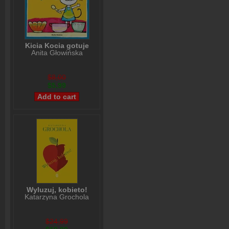
Kicia Kocia gotuje
Anita Głowińska
$8,00
$5,99
Wyluzuj, kobieto!
Katarzyna Grochola
$24,99