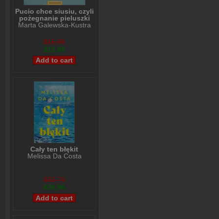
Pucio chce siusiu, czyli
pożegnanie pieluszki
Marta Galewska-Kustra
$15,99
$12,99
Cały ten błękit
Melissa Da Costa
$32,79
$26,98