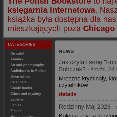
The Polish Bookstore
to naj
księgarnia internetowa
. Nasz
książka była dostępna dla nas
mieszkających poza
Chicago 
CATEGORIES
NEWS
On sale!
Albums
Jak czytać serię "Kolo
Art and photography
Sobczak?
- środa, 24
Audiobooks in Polish
Biographies
Mroczne kryminały, któ
Calendars
czytelników
Comic books
details
Crime and mystery
Esoteric
Rodzinny Maj 2026
Fables
-
Fiction
Kolejna edycja rodzinn
Health and beauty