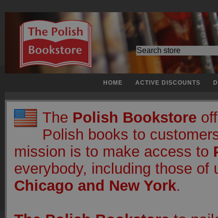
HOME
ACTIVE DISCOUNTS
D
The
Polish Bookstore
off
Polish books to customers
mission is to make access to
everybody, including those of u
Chicago and New York
.