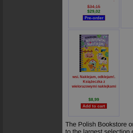
podstawowy 1371 zadań
$34,15
CKE z rozwiązaniami
$29,02
Ryszard Pagacz
wsi. Naklejam, odklejam!.
Książeczka z
wielorazowymi naklejkami
Agnieszka Bator
$8,99
The Polish Bookstore o
to the largest selection