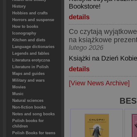
Bookstore!
History
Hobbies and crafts
details
Horrors and suspense
How to books
Co czytają wyjątkowe
Iconography
na książkowe prezent
Kitchen and diets
lutego 2026
Language dictionaries
Legends and fables
Książki na Dzień Kobi
Literatura erotyczna
Literature in Polish
details
Maps and guides
Military and wars
[View News Archive]
Movies
Music
BES
Natural sciences
Non-fiction books
Notes and song books
Polish books for
children
Polish Books for teens