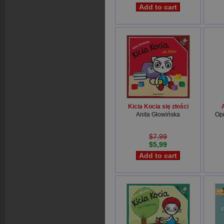
Kicia Kocia się złości
Anita Głowińska
Op
$7,99
$5,99