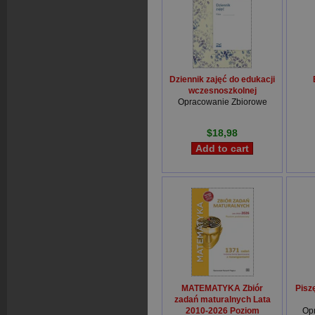
Dziennik zajęć do edukacji
wczesnoszkolnej
Opracowanie Zbiorowe
$18,98
MATEMATYKA Zbiór
Pisz
zadań maturalnych Lata
2010-2026 Poziom
Op