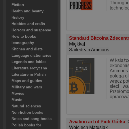
Throughou
Fiction
technolog
Health and beauty
History
Hobbies and crafts
Horrors and suspense
How to books
Standard Bitcoina Zdecentr
Iconography
Miękka]
Kitchen and diets
Saifedean Ammous
Language dictionaries
W książce
Legends and fables
ekonomis
Literatura erotyczna
Ammous t
Literature in Polish
polega ol
wręcz po
Maps and guides
sieci i wa
Military and wars
Przełomo
Movies
opracowa
Music
Natural sciences
Non-fiction books
Notes and song books
Aviation art of Piotr Górka
[
Polish books for
Wojciech Matusiak