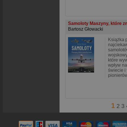
Samoloty Maszyny, które zm
Bartosz Głowacki
Książka 
najcieka
samolotó
wojskowyc
które wy
wpływ na 
świecie i
pionierów
1
2
3