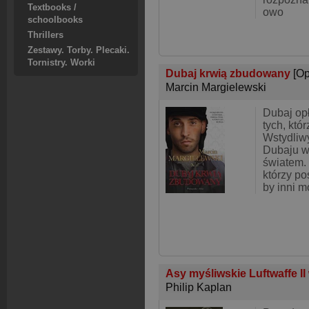
Textbooks /
owo
schoolbooks
Thrillers
Zestawy. Torby. Plecaki.
Tornistry. Worki
Dubaj krwią zbudowany
[O
Marcin Margielewski
Dubaj opł
tych, któ
Wstydliwy
Dubaju wo
światem. 
którzy po
by inni m
Asy myśliwskie Luftwaffe I
Philip Kaplan