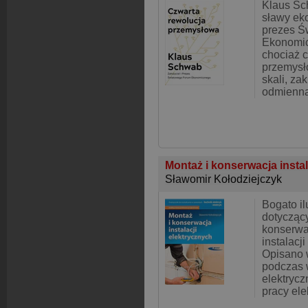
Klaus Sc
sławy eko
prezes Ś
Ekonomic
chociaż 
przemys
skali, zak
odmienn
Montaż i konserwacja insta
Sławomir Kołodziejczyk
Bogato i
dotycząc
konserwa
instalacj
Opisano 
podczas 
elektrycz
pracy ele