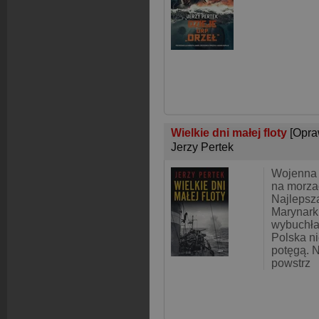
Wielkie dni małej floty
[Opra
Jerzy Pertek
Wojenna e
na morza
Najlepsza
Marynark
wybuchła
Polska n
potęgą. N
powstrz