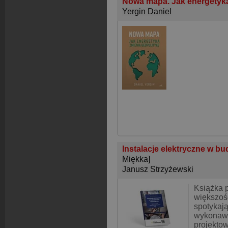
Nowa mapa. Jak energetyka
Yergin Daniel
Instalacje elektryczne w b
Miękka]
Janusz Strzyżewski
Książka 
większość
spotykają
wykonaw
projektow