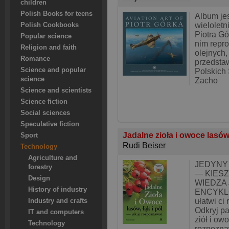
children
Polish Books for teens
Album je
wieloletn
Polish Cookbooks
Piotra Gó
Popular science
nim repr
Religion and faith
olejnych,
Romance
przedstaw
Science and popular
Polskich 
science
Zacho
Science and scientists
Science fiction
Social sciences
Speculative fiction
Jadalne zioła i owoce lasów, ł
Sport
Rudi Beiser
Technology
Agriculture and
JEDYNY
forestry
— KIES
Design
WIEDZA 
History of industry
ENCYKLO
ułatwi ci
Industry and crafts
Odkryj pa
IT and computers
ziół i ow
Technology
rozpoznaw