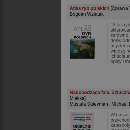
Atlas ryb polskich
[Oprawa 
Bogdan Wziątek
"Atlas ryb
skierowa
zarówno p
doświadc
usystema
wiedzę na
ichtiofau
opisy i fo
Nadchodząca fala. Sztuczna 
Miękka]
Mustafa Suleyman
,
Michael 
W naszej 
przychodz
katastrof