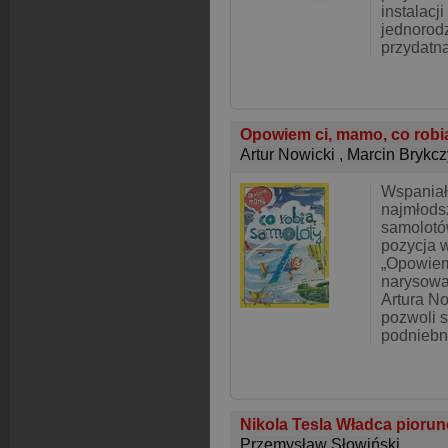
instalacj
jednorod
przydatn
Opowiem ci, mamo, co robi
Artur Nowicki
,
Marcin Brykcz
Wspaniał
najmłods
samolotó
pozycja w
„Opowiem
narysowa
Artura N
pozwoli 
podniebn
Nikola Tesla Władca pioru
Przemysław Słowiński