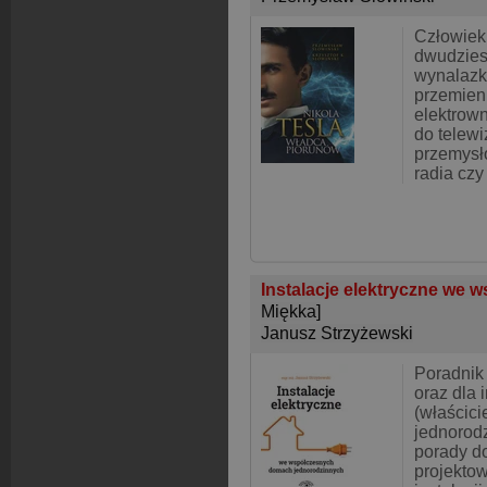
Człowiek,
dwudzies
wynalazk
przemien
elektrown
do telewi
przemys
radia czy 
Instalacje elektryczne we 
Miękka]
Janusz Strzyżewski
Poradnik 
oraz dla 
(właścici
jednorod
porady d
projekto