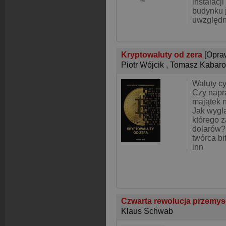
instalacj
budynku 
uwzględn
Kryptowaluty od zera
[Opra
Piotr Wójcik
,
Tomasz Kabaro
Waluty cy
Czy napr
majątek 
Jak wyglą
którego z
dolarów? 
twórca bi
inn
Czwarta rewolucja przemy
Klaus Schwab