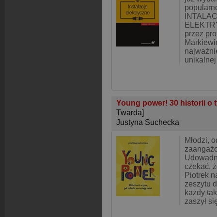
popularne
INTALAC
ELEKTRY
przez pr
Markiewi
najważnie
unikalnej
Young power! 30 historii o 
Twarda]
Justyna Suchecka
Młodzi, o
zaangażo
Udowadni
czekać, ż
Piotrek n
zeszytu 
każdy tak
zaszył si