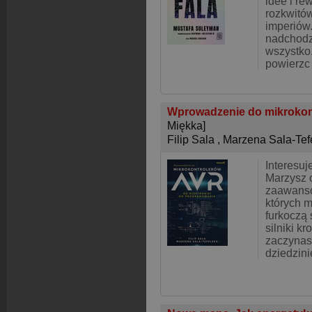
idee i re
rozkwitó
imperiów.
nadchodz
wszystko
powierzc
Wprowadzenie do mikrokont
Miękka]
Filip Sala
,
Marzena Sala-Tef
Interesuj
Marzysz 
zaawans
których m
furkoczą
silniki k
zaczynas
dziedzini