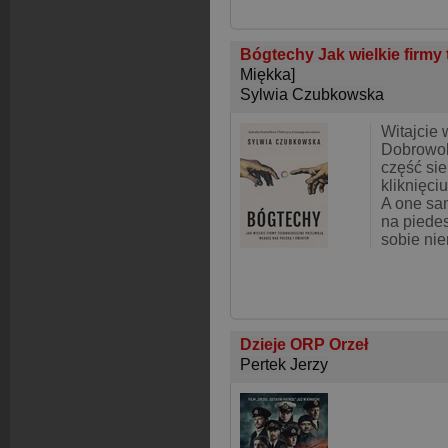
Bógtechy Jak wielkie firmy
Miękka]
Sylwia Czubkowska
Witajcie
Dobrowol
część si
kliknięci
A one sam
na piede
sobie nie
Dzieje ORP Orzeł
Pertek Jerzy