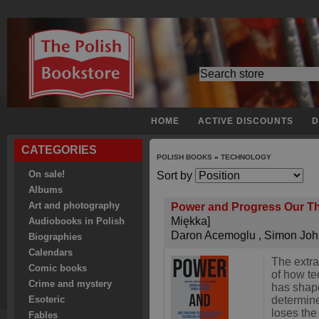
HOME
ACTIVE DISCOUNTS
D
CATEGORIES
POLISH BOOKS
»
TECHNOLOGY
On sale!
Sort by
Albums
Art and photography
Power and Progress Our Th
Miękka]
Audiobooks in Polish
Daron Acemoglu
,
Simon Joh
Biographies
Calendars
The extra
Comic books
of how t
Crime and mystery
has shape
determin
Esoteric
loses the
Fables