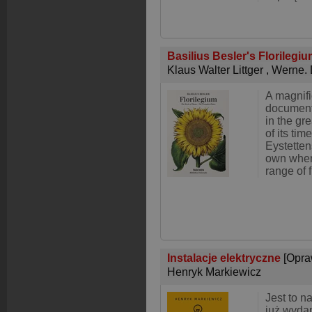
Basilius Besler's Florilegi
Klaus Walter Littger
,
Werne. 
A magnifi
document
in the gr
of its tim
Eystettens
own when
range of 
Instalacje elektryczne
[Opra
Henryk Markiewicz
Jest to n
już wydan