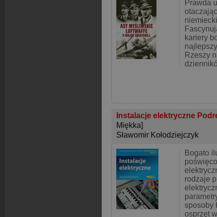
Prawda u
otaczają
niemiecki
Fascynuj
kariery b
najlepszy
Rzeszy n
dzienników
Instalacje elektryczne Podr
Miękka]
Sławomir Kołodziejczyk
Bogato i
poświęco
elektryc
rodzaje 
elektrycz
parametry
sposoby ł
osprzęt w