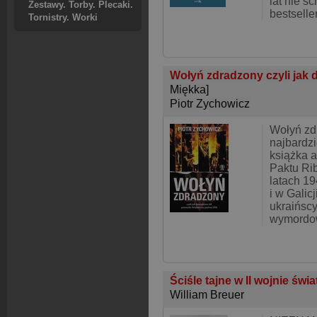
lat nie sc
Zestawy. Torby. Plecaki.
bestselle
Tornistry. Worki
Wołyń zdradzony czyli jak 
Miękka]
Piotr Zychowicz
Wołyń zd
najbardzi
książka a
Paktu Ri
latach 1
i w Galic
ukraińscy
wymordow
Ściśle tajne w II wojnie świ
William Breuer