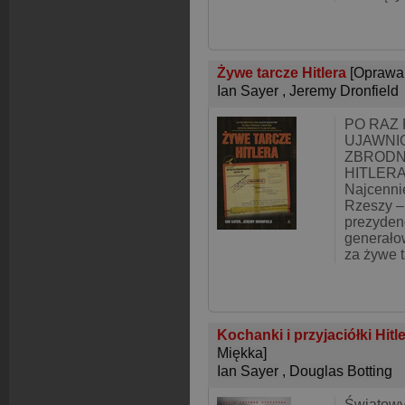
Żywe tarcze Hitlera
[Oprawa
Ian Sayer
,
Jeremy Dronfield
PO RAZ
UJAWNI
ZBRODN
HITLERA!
Najcennie
Rzeszy –
prezydenc
generałow
za żywe t
Kochanki i przyjaciółki Hitl
Miękka]
Ian Sayer
,
Douglas Botting
Światowy