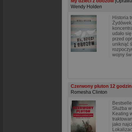
My dzieci z obozów
[Oprawa
Wendy Holden
Historia 
Żydówek,
koncentr
udało się
przed opr
uniknąć 
rozpoczyn
wojny św
Czerwony pluton 12 godzin
Romesha Clinton
Bestselle
Służba w
Keating w
traktowan
jako najc
Lokalizac