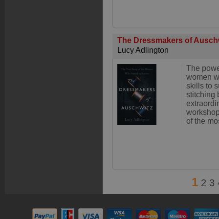
The Dressmakers of Ausch
Lucy Adlington
The power
women wh
skills to 
stitching 
extraordi
workshop
of the m
1
2
3