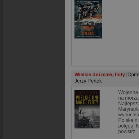
Wielkie dni małej floty
[Opra
Jerzy Pertek
Wojenna e
na morza
Najlepsza
Marynark
wybuchła
Polska n
potęgą. N
powstrz