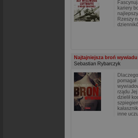
Fascynuj
kariery b
najlepszy
Rzeszy n
dzienników
Najtajniejsza broń wywiad
Sebastian Rybarczyk
Dlaczego
pomagał
wywiadow
rządu Jej
dzielił k
szpiegie
kałaszni
inne ucz