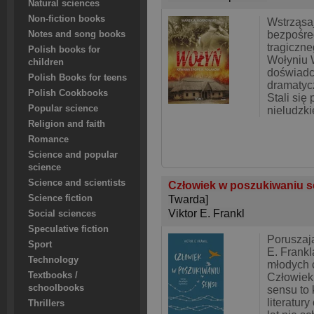
Natural sciences
Non-fiction books
Wstrząsa
bezpośre
Notes and song books
tragiczn
Polish books for
Wołyniu 
children
doświadcz
Polish Books for teens
dramatyc
Polish Cookbooks
Stali się
Popular science
nieludzki
Religion and faith
Romance
Science and popular
science
Science and scientists
Człowiek w poszukiwaniu s
Science fiction
Twarda]
Viktor E. Frankl
Social sciences
Speculative fiction
Poruszają
Sport
E. Frankl
Technology
młodych 
Textbooks /
Człowiek
schoolbooks
sensu to 
literatur
Thrillers