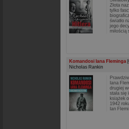
Złota nazi
tylko fas
biografic
światło n
jego decy
miłością
Komandosi Iana Fleminga
Nicholas Rankin
Prawdziwa
Iana Fle
drugiej w
stała się 
książek 
1942 rok
Ian Flemi