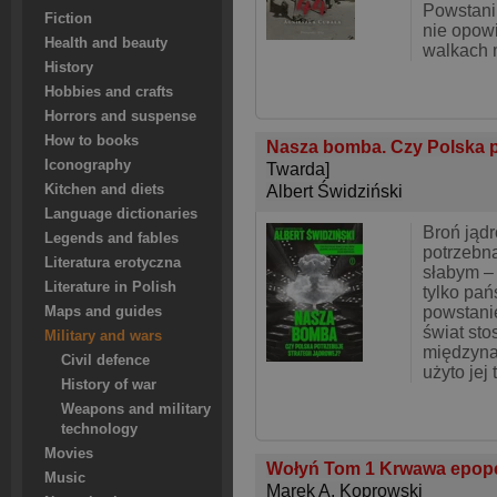
Powstani
Fiction
nie opow
Health and beauty
walkach 
History
Hobbies and crafts
Horrors and suspense
How to books
Nasza bomba. Czy Polska po
Iconography
Twarda]
Kitchen and diets
Albert Świdziński
Language dictionaries
Broń jądr
Legends and fables
potrzebn
Literatura erotyczna
słabym –
Literature in Polish
tylko pań
powstani
Maps and guides
świat st
Military and wars
międzyna
Civil defence
użyto jej 
History of war
Weapons and military
technology
Movies
Wołyń Tom 1 Krwawa epop
Music
Marek A. Koprowski