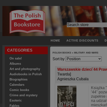
HOME
ACTIVE DISCOUNTS
D
CATEGORIES
POLISH BOOKS
»
MILITARY AND WARS
On sale!
Sort by
Albums
Art and photography
Warszawskie dzieci`44 Prawd
Twarda]
Audiobooks in Polish
Agnieszka Cubała
Biographies
Calendars
Książka 
Comic books
’44" pozw
Crime and mystery
zupełnie
na udzia
Esoteric
mieszkań
Fables