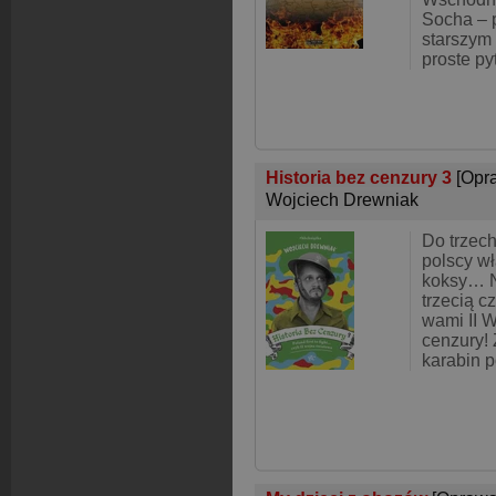
Socha – p
starszym
proste py
Historia bez cenzury 3
[Opr
Wojciech Drewniak
Do trzech
polscy wł
koksy… N
trzecią c
wami II 
cenzury! 
karabin p