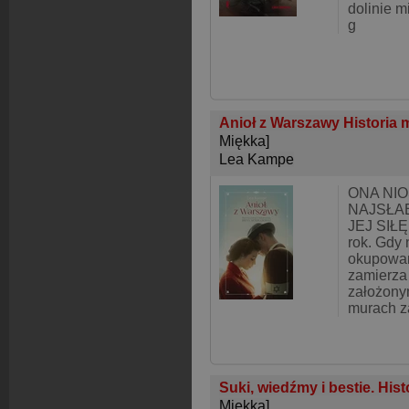
dolinie m
g
Anioł z Warszawy Historia mi
Miękka]
Lea Kampe
ONA NIO
NAJSŁA
JEJ SIŁĘ
rok. Gdy 
okupowane
zamierza 
założony
murach z
Suki, wiedźmy i bestie. His
Miękka]