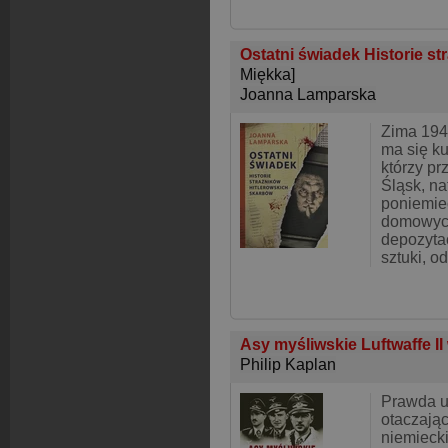
Ostatni świadek Historie st
Miękka]
Joanna Lamparska
Zima 194
ma się ku
którzy p
Śląsk, na
poniemie
domowych
depozyta
sztuki, o
Asy myśliwskie Luftwaffe I
Philip Kaplan
Prawda u
otaczają
niemiecki