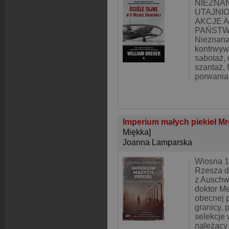
NIEZNAN
UTAJNI
AKCJE A
PAŃSTW 
Nieznana
kontrwyw
sabotaż, 
szantaż, 
porwania
Imperium małych piekieł Mr
Miękka]
Joanna Lamparska
Wiosna 1
Rzesza d
z Auschwi
doktor M
obecnej p
granicy,
selekcje
należący