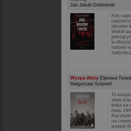
Jan Jakub Grabowski
Kim napr
nadzorcz
obozów k
Wokół auf
pełniący
w obozac
narosło w
sadystyc
Wyspa Węży
[Oprawa Tward
Małgorzata Szejnert
To książ
stare lis
trafia na
maju 194
Raczkows
na cment
wyspie B