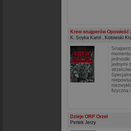
Krew snajperów Opowieść 
K. Soyka Karol
,
Kotowski Krz
Snajper
momentu
jednostki
jednymi 
strzelców
Specjaln
niepowtar
niezwykł
fizyczna 
Dzieje ORP Orzeł
Pertek Jerzy