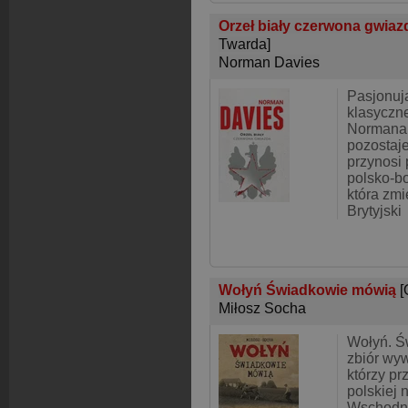
Orzeł biały czerwona gwiaz
Twarda]
Norman Davies
Pasjonuj
klasyczn
Normana 
pozostaje
przynosi 
polsko-b
która zmie
Brytyjski
Wołyń Świadkowie mówią
[
Miłosz Socha
Wołyń. Ś
zbiór wy
którzy pr
polskiej 
Wschodni