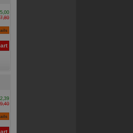
5,00
7,80
2,39
9,40