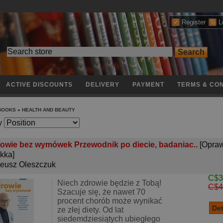
Register
L
ACTIVE DISCOUNTS
DELIVERY
PAYMENT
TERMS & CON
 BOOKS
»
HEALTH AND BEAUTY
y
owie bez wymówek Przewodnik po diecie, badaniac..
[Opra
kka]
eusz Oleszczuk
C$3
Niech zdrowie będzie z Tobą!
C$4
Szacuje się, że nawet 70
procent chorób może wynikać
ze złej diety. Od lat
siedemdziesiątych ubiegłego