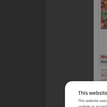
Wró
And
This websit
This website uses
cookies in accord