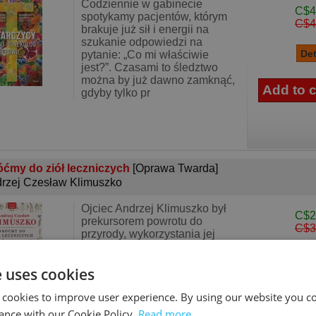
Codziennie w gabinecie
C$4
spotykamy pacjentów, którym
C$4
brakuje już sił i energii na
szukanie odpowiedzi na
pytanie: „Co mi właściwie
jest?”. Czasami to śledztwo
można by już dawno zamknąć,
gdyby tylko pr
ćmy do ziół leczniczych
[Oprawa Twarda]
rzej Czesław Klimuszko
Ojciec Andrzej Klimuszko był
C$2
prekursorem powrotu do
C$3
przyrody, wykorzystania jej
zasobów leczniczych dla
dobra człowieka. Efekty
e uses cookies
leczenia ziołami przez o.
Andrzeja Klimuszkę przeszły
 cookies to improve user experience. By using our website you co
wszelkie oczekiwa
ance with our Cookie Policy.
Read more