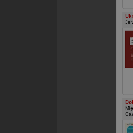
Ukr
Jer
Dob
Mię
Ca