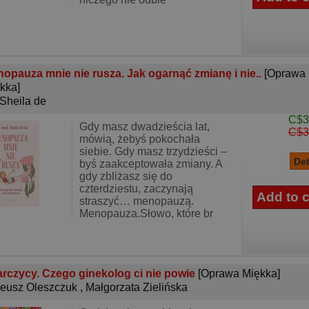
opauza mnie nie rusza. Jak ogarnąć zmianę i nie..
[Oprawa
kka]
 Sheila de
C$3
Gdy masz dwadzieścia lat,
C$3
mówią, żebyś pokochała
siebie. Gdy masz trzydzieści –
byś zaakceptowała zmiany. A
gdy zbliżasz się do
czterdziestu, zaczynają
straszyć… menopauzą.
Menopauza.Słowo, które br
arczycy. Czego ginekolog ci nie powie
[Oprawa Miękka]
eusz Oleszczuk
,
Małgorzata Zielińska