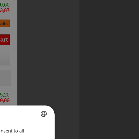
0,60
3,87
5,20
0,80
nsent to all
ENGLISH