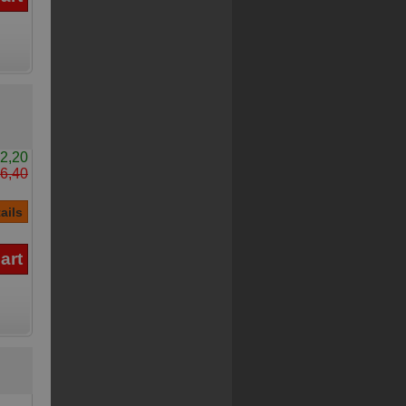
2,20
6,40