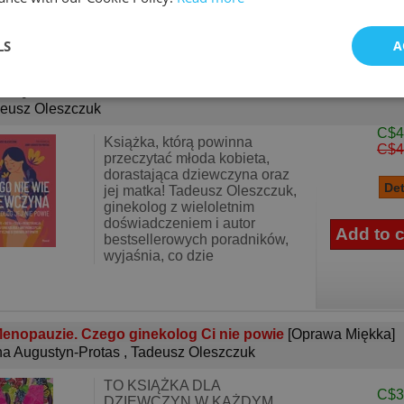
LS
A
go nie wie dziewczyna, a ginekolog jej nie powi..
[Oprawa
kka]
eusz Oleszczuk
C$4
Książka, którą powinna
C$4
przeczytać młoda kobieta,
dorastająca dziewczyna oraz
jej matka! Tadeusz Oleszczuk,
ginekolog z wieloletnim
doświadczeniem i autor
bestsellerowych poradników,
wyjaśnia, co dzie
enopauzie. Czego ginekolog Ci nie powie
[Oprawa Miękka]
a Augustyn-Protas
,
Tadeusz Oleszczuk
TO KSIĄŻKA DLA
C$3
DZIEWCZYN W KAŻDYM