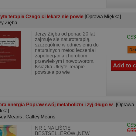
yte terapie Czego ci lekarz nie powie
[Oprawa Miękka]
zy Zięba
Jerzy Zięba od ponad 20 lat
C$3
zajmuje się naturoterapią,
szczególnie w odniesieniu do
naturalnych metod leczenia i
zapobiegania chorobom
przewlekłym i nowotworom.
Książka Ukryte Terapie
powstała po wie
ra energia Popraw swój metabolizm i żyj długo w..
[Oprawa
kka]
sey Means
,
Calley Means
C$5
NR 1 NA LIŚCIE
C$5
BESTSELLERÓW „NEW