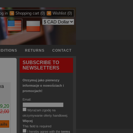
og in
Shopping cart
(0)
Wishlist
(0)
DITIONS
RETURNS
CONTACT
SUBSCRIBE TO
NEWSLETTERS
Otrzymuj jako pierwszy
wa
informacje o nowościach i
promocjach!
Email:
9,20
Wyrażam zgodę na
2,00
otrzymywanie oferty handlowej.
Więcej
This field is required
I hereby agree with the
terms