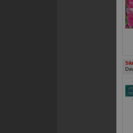
Sił
Dav