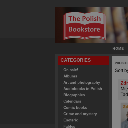
HOME
CATEGORIES
POLISH
On sale!
Sort b
Albums
Art and photography
Zdr
Mię
Audiobooks in Polish
Tad
Biographies
Calendars
Comic books
Crime and mystery
Esoteric
Fables