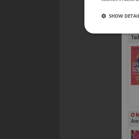
SHOW DETAI
Cze
Mię
Tad
O M
Ann