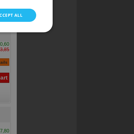
POLISH
CCEPT ALL
0,60
3,85
7,80