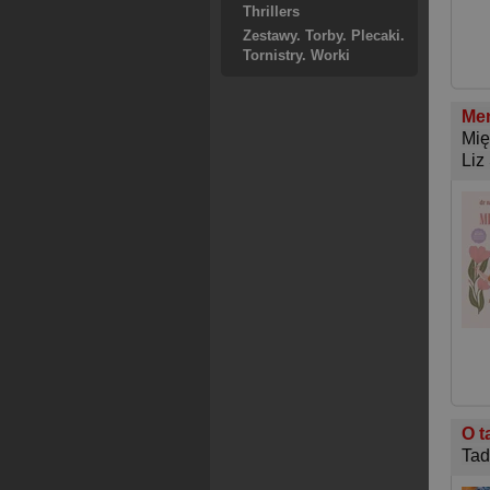
Thrillers
Zestawy. Torby. Plecaki.
Tornistry. Worki
Men
Mię
Liz
O t
Tad