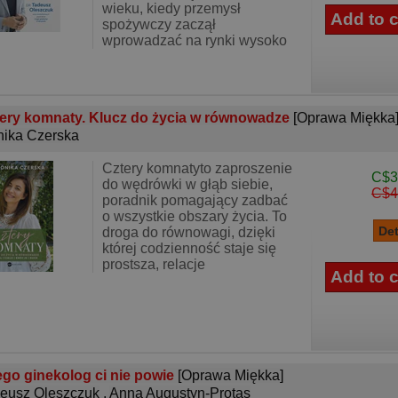
wieku, kiedy przemysł
spożywczy zaczął
wprowadzać na rynki wysoko
ery komnaty. Klucz do życia w równowadze
[Oprawa Miękka
ika Czerska
Cztery komnatyto zaproszenie
C$3
do wędrówki w głąb siebie,
C$4
poradnik pomagający zadbać
o wszystkie obszary życia. To
droga do równowagi, dzięki
której codzienność staje się
prostsza, relacje
go ginekolog ci nie powie
[Oprawa Miękka]
eusz Oleszczuk
,
Anna Augustyn-Protas