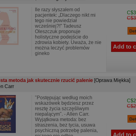
Ile razy słyszałem od
C$3
pacjentek: „Dlaczego nikt mi
C$3
tego nie powiedział
wcześniej?!” Tadeusz
Oleszczuk proponuje
holistyczne podejście do
zdrowia kobiety. Uważa, że nie
można leczyć problemów
gineko
sta metoda jak skutecznie rzucić palenie
[Oprawa Miękka]
en Carr
"Postępując według moich
C$2
wskazówek będziesz przez
C$2
resztę życia szczęśliwym
niepalącym". - Allen Carr.
Wyjątkowa metoda: bez
straszenia, bez tycia, usuwa
psychiczną potrzebę palenia,
niczego nie odbie