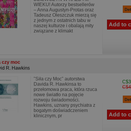
WIEKU! Autorzy bestsellerów
– Anna Augustyn-Protas oraz
Tadeusz Oleszczuk mierzą się
z jednym z ostatnich tabu w
naszej kulturze i obalają mity
związane z klimakt
a czy moc
id R. Hawkins
"Siła czy Moc" autorstwa
C$3
Davida R. Hawkinsa to
C$4
przełomowa praca, która rzuca
nowe światło na pojęcie
rozwoju świadomości.
Hawkins, uznany psychiatra z
bogatym doświadczeniem
klinicznym, pr