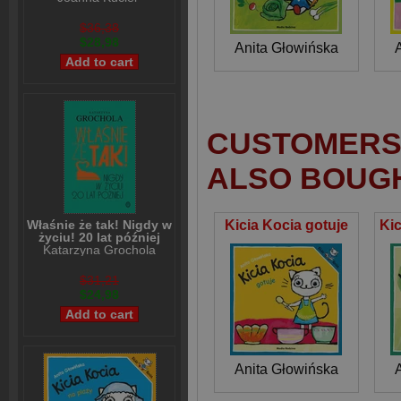
Frydryszak
$36,38
$28,98
Anita Głowińska
CUSTOMERS 
ALSO BOUG
Kicia Kocia gotuje
Właśnie że tak! Nigdy w
życiu! 20 lat później
Katarzyna Grochola
$31,21
$24,98
Anita Głowińska