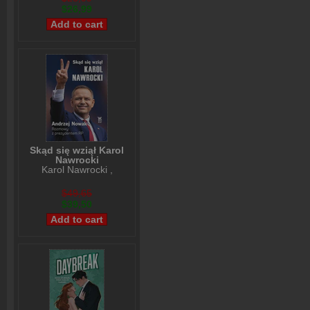
$26,99
Skąd się wziął Karol
Nawrocki
Karol Nawrocki
,
Andrzej Nowak
$49,65
$39,50