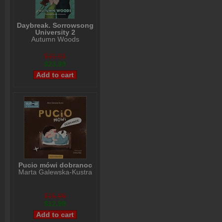
Daybreak. Sorrowsong
University 2
Autumn Woods
$31,01
$23,99
Pucio mówi dobranoc
Marta Galewska-Kustra
$15,99
$12,99