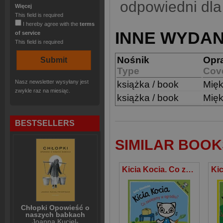
odpowiedni dla
Więcej
This field is required
I hereby agree with the
terms
INNE WYDAN
of service
This field is required
Nośnik
Opr
Type
Cov
Nasz newsletter wysyłany jest
książka / book
Mię
zwykle raz na miesiąc.
książka / book
Mię
BESTSELLERS
SIMILAR BOOK
Kicia Kocia. Co zasiejemy w ogródku?
Chłopki Opowieść o
naszych babkach
Joanna Kuciel-