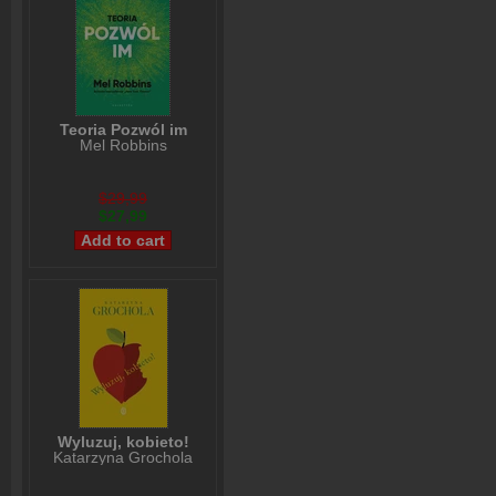
Teoria Pozwól im
Mel Robbins
$29,99
$27,99
Wyluzuj, kobieto!
Katarzyna Grochola