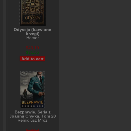
Odyseja (barwione
brzegi)
Homer
$40,10
$31,55
Bezprawie. Seria z
Joanną Chyłką. Tom 20
Remigiusz Mróz
$28,99