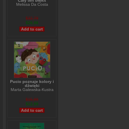
Cały ten błękit
Melissa Da Costa
$32,79
$26,98
Pucio poznaje kolory i
dźwięki
Marta Galewska-Kustra
$15,99
$12,99