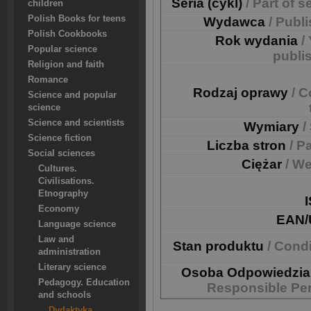
Seria (cykl)
/ Part of s
children
Polish Books for teens
Wydawca
/ Publ
Polish Cookbooks
Rok wydania
/
Popular science
publi
Religion and faith
Romance
Rodzaj oprawy
/ C
Science and popular
science
Science and scientists
Wymiary
/
Science fiction
Liczba stron
/ P
Social sciences
Ciężar
/ We
Cultures.
Civilisations.
Etnography
Economy
EAN/
Language science
Law and
Stan produktu
/ Cond
administration
Literary science
Osoba Odpowiedzia
Pedagogy. Education
Responsible Pe
and schools
Dydaktyka.