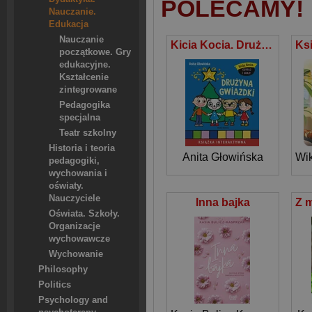
POLECAMY!
Nauczanie.
Edukacja
Nauczanie
Kicia Kocia. Drużyna Gwiazdki
początkowe. Gry
edukacyjne.
Kształcenie
zintegrowane
Pedagogika
specjalna
Teatr szkolny
Historia i teoria
Anita Głowińska
Wik
pedagogiki,
wychowania i
oświaty.
Nauczyciele
Inna bajka
Oświata. Szkoły.
Organizacje
wychowawcze
Wychowanie
Philosophy
Politics
Psychology and