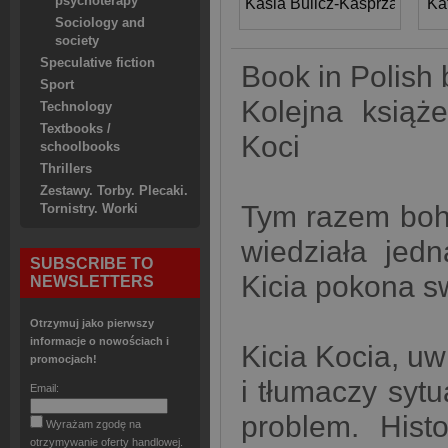
psychoterapy
Kasia Bulicz-Kasprzak
Ka
Sociology and
society
Speculative fiction
Book in Polish 
Sport
Kolejna książ
Technology
Textbooks /
Koci
schoolbooks
Thrillers
Zestawy. Torby. Plecaki.
Tym razem boha
Tornistry. Worki
wiedziała jedn
SUBSCRIBE TO
Kicia pokona s
NEWSLETTERS
Otrzymuj jako pierwszy
informacje o nowościach i
Kicia Kocia, uw
promocjach!
i tłumaczy syt
Email:
problem. Hist
Wyrażam zgodę na
otrzymywanie oferty handlowej.