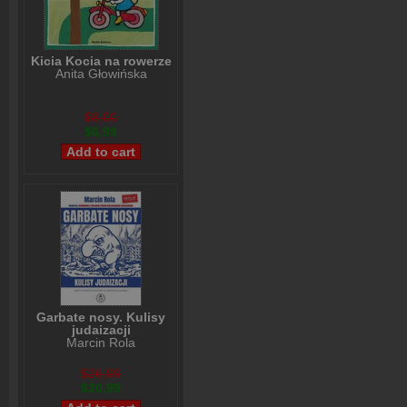
Kicia Kocia na rowerze
Anita Głowińska
$8,00
$6,99
Garbate nosy. Kulisy
judaizacji
Marcin Rola
$26,99
$20,99