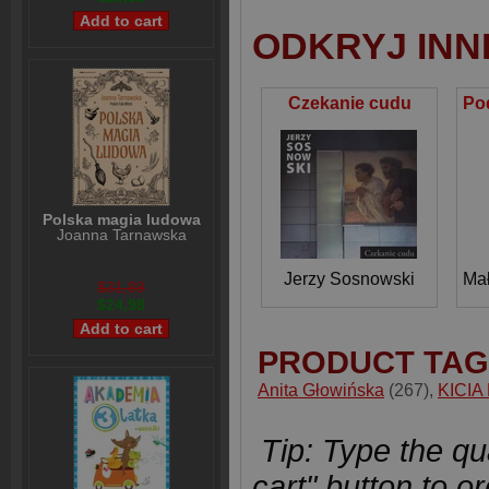
ODKRYJ INN
Czekanie cudu
Polska magia ludowa
Joanna Tarnawska
Jerzy Sosnowski
Mał
$31,89
$24,98
PRODUCT TAG
Anita Głowińska
(267)
,
KICIA
Tip: Type the qua
cart" button to or