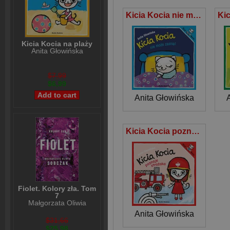
Kicia Kocia nie może zasnąć
Kicia Kocia na plaży
Anita Głowińska
$7,99
$6,99
Anita Głowińska
Kicia Kocia poznaje strażaka
Fiolet. Kolory zła. Tom
7
Małgorzata Oliwia
Sobczak
Anita Głowińska
$31,66
$25,98