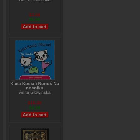
$7,99
$5,99
Kicia Kocia i Nunuś Na
nocniku
Anita Głowińska
$10,98
$8,99