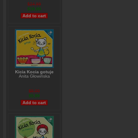
$24,99
$19,99
Kicia Kocia gotuje
Anita Głowińska
$8,00
$5,99