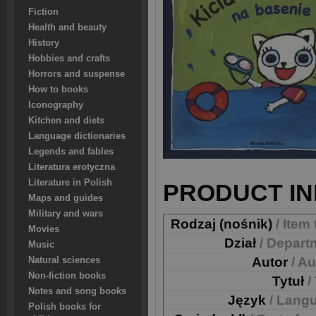
Fiction
Health and beauty
History
Hobbies and crafts
Horrors and suspense
How to books
Iconography
Kitchen and diets
Language dictionaries
Legends and fables
Literatura erotyczna
Literature in Polish
PRODUCT IN
Maps and guides
Military and wars
Rodzaj (nośnik)
/ Item
Movies
Dział
/ Depart
Music
Autor
/ A
Natural sciences
Non-fiction books
Tytuł
/
Notes and song books
Język
/ Lang
Polish books for