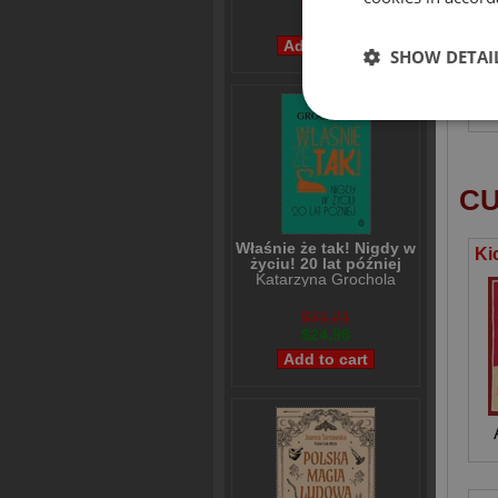
$36,38
$28,98
SHOW DETAI
CU
Właśnie że tak! Nigdy w
życiu! 20 lat później
Katarzyna Grochola
$31,21
$24,98