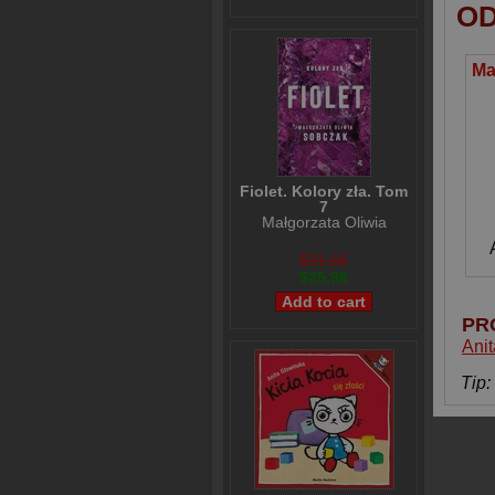
OD
Fiolet. Kolory zła. Tom
7
Małgorzata Oliwia
Sobczak
$31,66
$25,98
PR
Ani
Tip: 