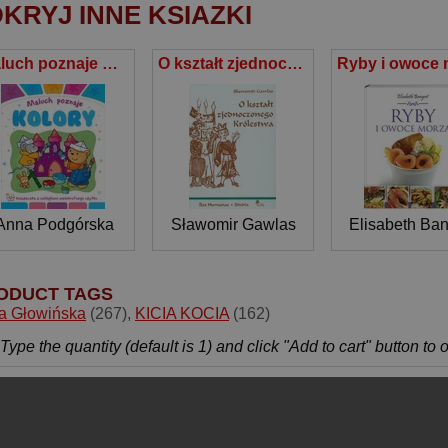
KRYJ INNE KSIAZKI
Maluch poznaje Kolory Książeczka z naklejkami wielokrotnego użytku
O kształt zjednoczonego Królestwa Niemieckie władztwo terytorialne a geneza społeczno-ustrojowej odrębności Polski
Anna Podgórska
Sławomir Gawlas
Elisabeth Ban
ODUCT TAGS
ta Głowińska
(267)
,
KICIA KOCIA
(162)
Type the quantity (default is 1) and click "Add to cart" button to 