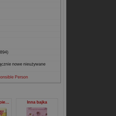
894)
łącznie nowe nieużywane
onsible Person
Książeczka kąpielowa Nouky i przyjaciele Urodziny
Inna bajka