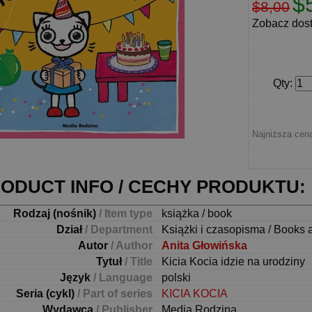
$
$8,00
Zobacz dos
Qty
:
Najniższa cena
ODUCT INFO / CECHY PRODUKTU:
Rodzaj (nośnik)
/ Item type
książka / book
Dział
/ Department
Książki i czasopisma / Books 
Autor
/ Author
Anita Głowińska
Tytuł
/ Title
Kicia Kocia idzie na urodziny
Język
/ Language
polski
Seria (cykl)
/ Part of series
KICIA KOCIA
Wydawca
/ Publisher
Media Rodzina