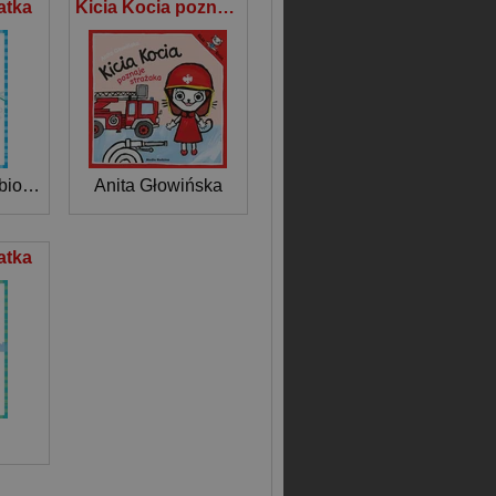
atka
Kicia Kocia poznaje strażaka
Opracowanie Zbiorowe
Anita Głowińska
atka