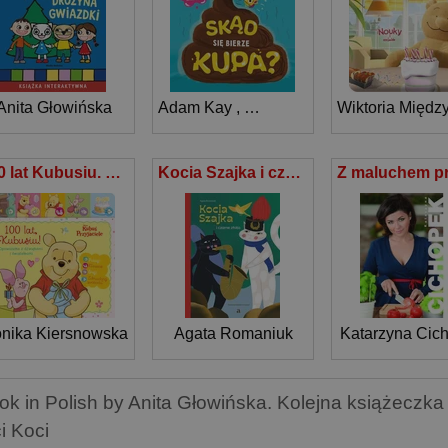
Anita Głowińska
Adam Kay
,
Henry Paker
Wiktoria Międz
100 lat Kubusiu. Opowiastka z dźwiękami i światełkami. Disney Kubuś i przyjaciele
Kocia Szajka i czarne złoto
nika Kiersnowska
Agata Romaniuk
Katarzyna Cic
ok in Polish by Anita Głowińska. Kolejna książeczka
i Koci