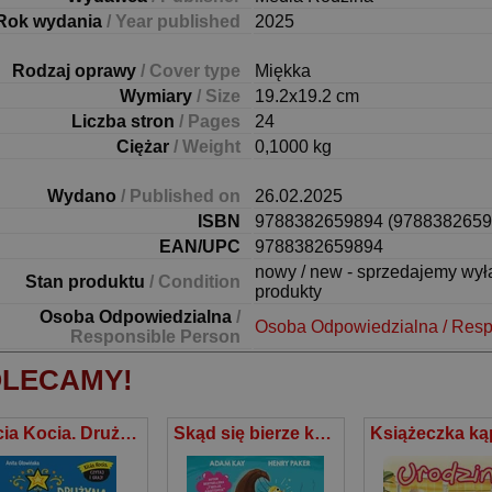
Rok wydania
/ Year published
2025
Rodzaj oprawy
/ Cover type
Miękka
Wymiary
/ Size
19.2x19.2 cm
Liczba stron
/ Pages
24
Ciężar
/ Weight
0,1000 kg
Wydano
/ Published on
26.02.2025
ISBN
9788382659894 (9788382659
EAN/UPC
9788382659894
nowy / new - sprzedajemy wy
Stan produktu
/ Condition
produkty
Osoba Odpowiedzialna
/
Osoba Odpowiedzialna / Resp
Responsible Person
LECAMY!
Kicia Kocia. Drużyna Gwiazdki
Skąd się bierze kupa?