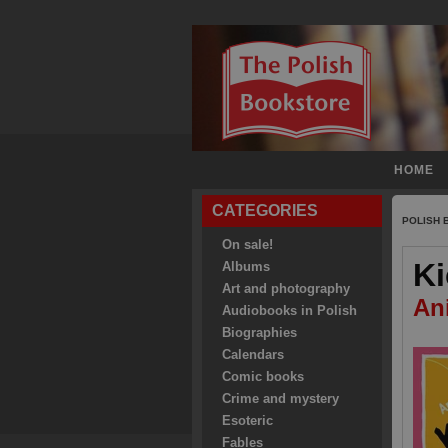
HOME
CATEGORIES
POLISH
On sale!
Ki
Albums
Art and photography
An
Audiobooks in Polish
Biographies
Calendars
Comic books
Crime and mystery
Esoteric
Fables