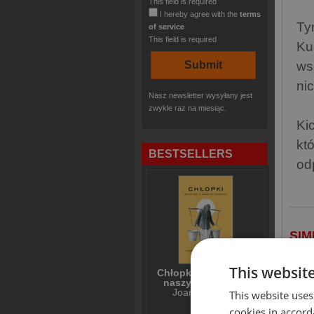
This field is required
I hereby agree with the
terms
Ty
of service
This field is required
Ku
ws
ni
Nasz newsletter wysyłany jest
zwykle raz na miesiąc.
Ki
kt
BESTSELLERS
od
SIM
This websit
Chłopki Opowieść o
naszych babkach
Joanna Kuciel-
This website uses
Frydryszak
cookies in accord