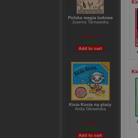
Polska magia ludowa
Joanna Tarnawska
$31,89
$24,98
Kicia Kocia na plaży
Anita Głowińska
$7,99
$5,99