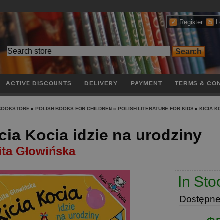
Register
L
ACTIVE DISCOUNTS
DELIVERY
PAYMENT
TERMS & CON
 BOOKSTORE
»
POLISH BOOKS FOR CHILDREN
»
POLISH LITERATURE FOR KIDS
»
KICIA K
cia Kocia idzie na urodziny
ita Głowińska
In Sto
Dostępn