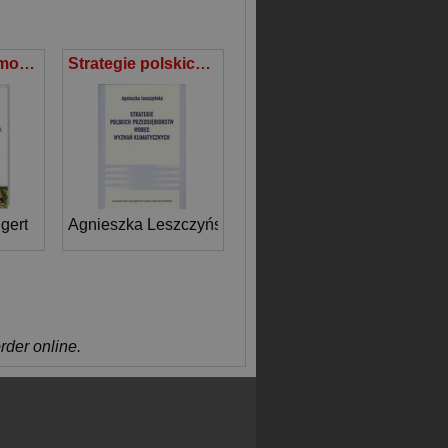
Ryby i owoce morza
Strategie polskich przedsiębiorstw wobec wyzwań klimatycznych
gert
Agnieszka Leszczyńska
order online.