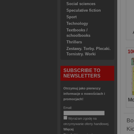
Social sciences
Speculative fiction
Sport
Technology
Textbooks /
schoolbooks
Thrillers
Zestawy. Torby. Plecaki.
Tornistry. Worki
SUBSCRIBE TO
NEWSLETTERS
Otrzymuj jako pierwszy
informacje o nowościach i
promocjach!
Mo
Email:
Wyrażam zgodę na
Bo
otrzymywanie oferty handlowej.
Kic
Więcej