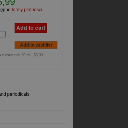
5,99
tępne
formy płatności
.
 z ostatnich 30 dni: $5,93
and periodicals