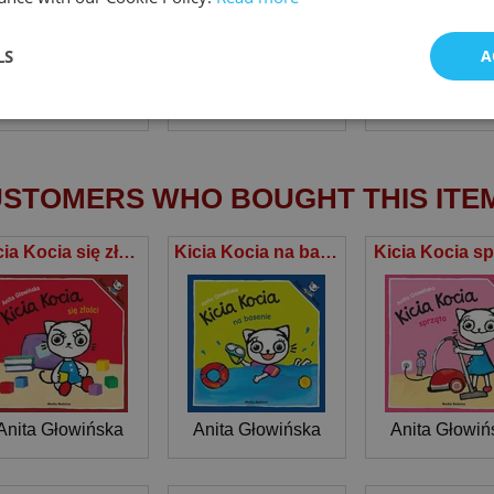
LS
A
Anita Głowińska
Anita Głowińska
Anita Głowiń
STOMERS WHO BOUGHT THIS ITE
Kicia Kocia się złości
Kicia Kocia na basenie
Kicia Kocia sp
Anita Głowińska
Anita Głowińska
Anita Głowiń