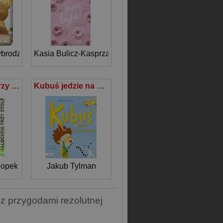
ybrodzka
Kasia Bulicz-Kasprzak
Z maluchem przy stole
Kubuś jedzie na wycieczkę
hopek
Jakub Tylman
 z przygodami rezolutnej