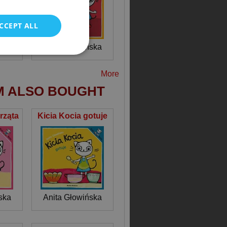
POLISH
CCEPT ALL
ska
Anita Głowińska
More
M ALSO BOUGHT
rząta
Kicia Kocia gotuje
ska
Anita Głowińska