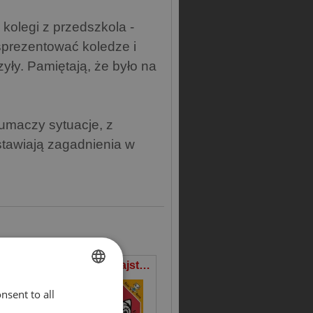
kolegi z przedszkola -
 sprezentować koledze i
yły. Pamiętają, że było na
tłumaczy sytuacje, z
stawiają zagadnienia w
Kicia Kocia na plenerze
Kicia Kocia majsterkuje
nsent to all
ENGLISH