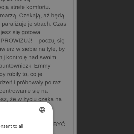
ją strefę komfortu.
m marzą. Czekają, aż będą
paraliżuje je strach. Czas
jesz się gotowa
MPROWIZUJ! – poczuj się
erz w siebie na tyle, by
j kontrolę nad swoim
i buntowniczki Emmy
 robiły to, co je
odzeń i próbowały po raz
centrowanie się na
esz, że w życiu czeka na
 jeśli chcesz się
lnie wykorzystać swój
AM, GDZIE CHCESZ BYĆ
nsent to all
ENGLISH
doskonałymi planami –