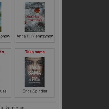
gonowska
Anna H. Niemczynow
Nie musisz być szalony, żeby tu pracować
Taka sama
ouse
Erica Spindler
ą, że nie są