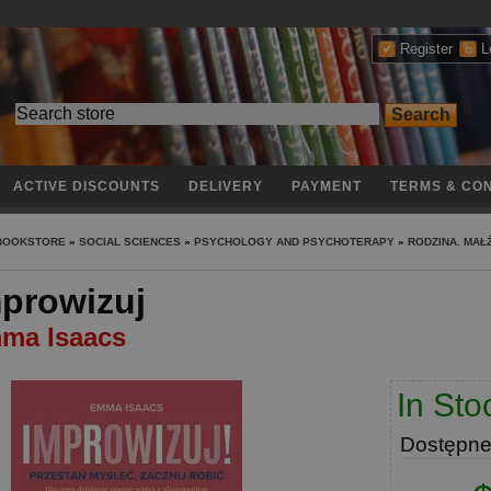
Register
L
ACTIVE DISCOUNTS
DELIVERY
PAYMENT
TERMS & CON
 BOOKSTORE
»
SOCIAL SCIENCES
»
PSYCHOLOGY AND PSYCHOTERAPY
»
RODZINA. MA
prowizuj
ma Isaacs
In Sto
Dostępn