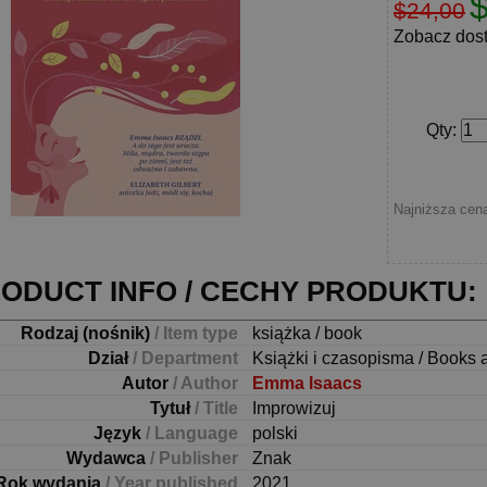
$24,00
Zobacz dos
Qty
:
Najniższa cena
ODUCT INFO / CECHY PRODUKTU:
Rodzaj (nośnik)
/ Item type
książka / book
Dział
/ Department
Książki i czasopisma / Books 
Autor
/ Author
Emma Isaacs
Tytuł
/ Title
Improwizuj
Język
/ Language
polski
Wydawca
/ Publisher
Znak
Rok wydania
/ Year published
2021