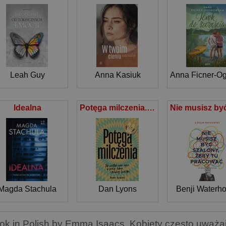
Leah Guy
Anna Kasiuk
Anna Ficner-O
Idealna
Potęga milczenia. Jak ułatwić sobie życie w pracy, domu i między ludźmi
Magda Stachula
Dan Lyons
Benji Waterh
ok in Polish by Emma Isaacs. Kobiety często uważaj