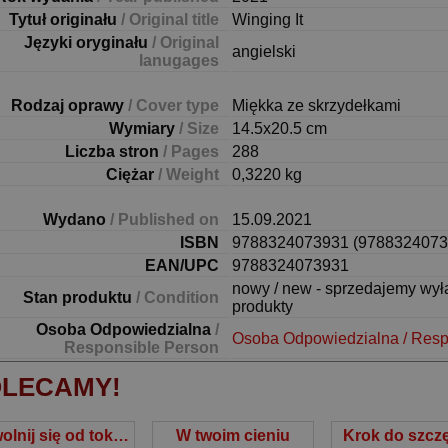
Tytuł originału
/ Original title
Winging It
Języki oryginału
/ Original
angielski
lanugages
Rodzaj oprawy
/ Cover type
Miękka ze skrzydełkami
Wymiary
/ Size
14.5x20.5 cm
Liczba stron
/ Pages
288
Ciężar
/ Weight
0,3220 kg
Wydano
/ Published on
15.09.2021
ISBN
9788324073931 (9788324073
EAN/UPC
9788324073931
nowy / new - sprzedajemy wy
Stan produktu
/ Condition
produkty
Osoba Odpowiedzialna
/
Osoba Odpowiedzialna / Resp
Responsible Person
LECAMY!
Uwolnij się od toksycznych emocji
W twoim cieniu
Krok do szcz