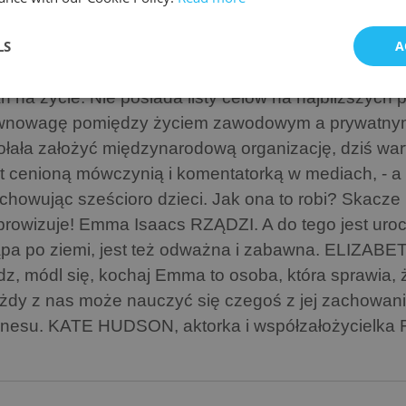
cznijmy działać! Zasługujesz na to, by być szczęśliwą
LS
A
iążka krok po kroku pomoże ci zrozumieć, że niczym n
óre odniosły spektakularny sukces. EMMA ISAACS z
n na życie. Nie posiada listy celów na najbliższych p
wnowagę pomiędzy życiem zawodowym a prywatnym
ołała założyć międzynarodową organizację, dziś wart
st cenioną mówczynią i komentatorką w mediach, - a 
chowując sześcioro dzieci. Jak ona to robi? Skacze
prowizuje! Emma Isaacs RZĄDZI. A do tego jest uroc
ąpa po ziemi, jest też odważna i zabawna. ELIZAB
dz, módl się, kochaj Emma to osoba, która sprawia, ż
żdy z nas może nauczyć się czegoś z jej zachowania
znesu. KATE HUDSON, aktorka i współzałożycielka F