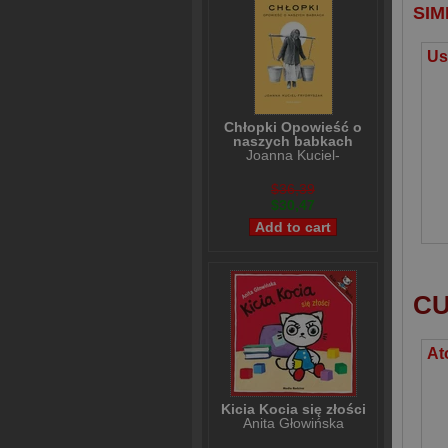
SIM
Chłopki Opowieść o
naszych babkach
Joanna Kuciel-
Frydryszak
$36,39
$30,47
CU
Kicia Kocia się złości
Anita Głowińska