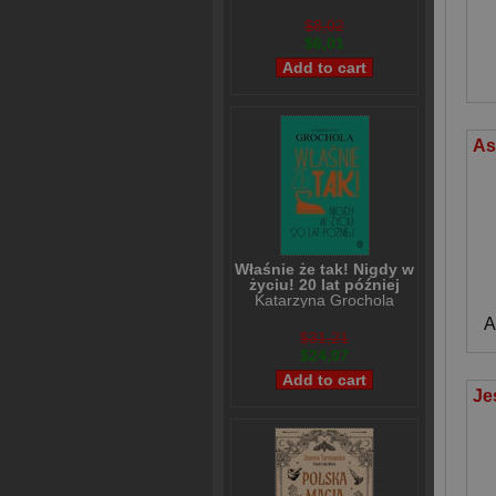
$8,02
$6,01
Właśnie że tak! Nigdy w
życiu! 20 lat później
Katarzyna Grochola
A
$31,21
$24,07