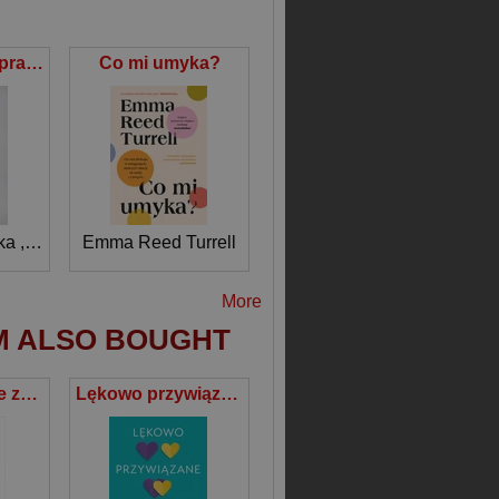
Kobiety, które pragną zmiany
Co mi umyka?
ka
,
Katarzyna Troszczyńska
Emma Reed Turrell
More
M ALSO BOUGHT
101 lekcji, które zmienią twój sposób myślenia
Lękowo przywiązane. Jak zmienić swój styl przywiązania na bezpieczny.