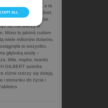
POLISH
 i spełnioną kobietą, a ta
CCEPT ALL
ie różnisz się od kobiet,
apomniała ułożyć sobie
ięć lat, nie wierzy w
. Mimo to jakimś cudem
ą wiele milionów dolarów,
osiągnęła to wszystko,
 na głęboką wodę –
za. Miła, mądra, twardo
ETH GILBERT autorka
e różne rzeczy się dzieją.
 i stosunku do życia i
abletics