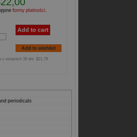
$22,00
tępne
formy płatności
.
 z ostatnich 30 dni: $21,78
and periodicals