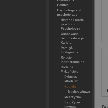
Politics
Psychology and
psychoterapy
Historia i teoria
psychologii.
Psycholodzy
Osobowość.
Samorealizacja.
Kariera
Pamięć.
Inteligencja
Relacje
interpersonalne
Rodzina.
Małżeństwo
Dziecko.
Młodzież
Kobieta
Macierzyństwo
Mężczyzna
Sex. Życie
Bo
intymne