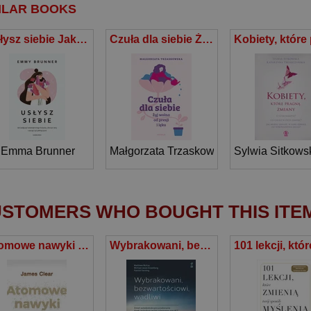
ILAR BOOKS
Usłysz siebie Jak wyłączyć wewnętrznego krytyka, uleczyć rany i zacząć żyć pełnią życia
Czuła dla siebie Żyj wolna od presji i lęku
Emma Brunner
Małgorzata Trzaskowska
Sylwia Sitkows
STOMERS WHO BOUGHT THIS ITE
Atomowe nawyki Drobne zmiany, niezwykłe efekty
Wybrakowani, bezwartościowi, wadliwi Zmień autodestrukcyjne przekonania dzięki technikom terapii