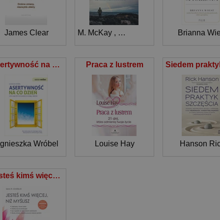
James Clear
M. McKay
,
M. J. Greenberg
,
Brianna Wie
P. Fanning
Asertywność na co dzień czyli jak żyć w zgodzie ze sobą i innymi
Praca z lustrem
gnieszka Wróbel
Louise Hay
Hanson Ri
Jesteś kimś więcej, niż myślisz