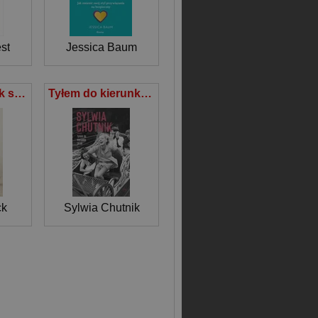
st
Jessica Baum
Siedem praktyk szczęścia
Tyłem do kierunku jazdy
ck
Sylwia Chutnik