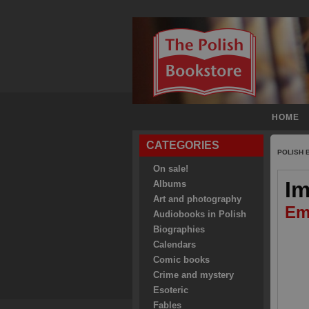
HOME
CATEGORIES
POLISH
On sale!
Im
Albums
Art and photography
Em
Audiobooks in Polish
Biographies
Calendars
Comic books
Crime and mystery
Esoteric
Fables