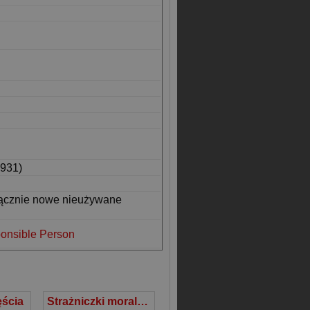
931)
łącznie nowe nieużywane
onsible Person
ęścia
Strażniczki moralności