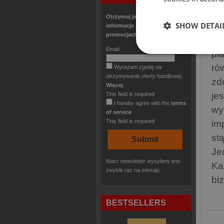
za
Otrzymuj jako pierwszy
SHOW DETAI
ks
informacje o nowościach i
promocjach!
kt
Email:
pla
ró
Wyrażam zgodę na
otrzymywanie oferty handlowej.
zd
Więcej
je
This field is required
I hereby agree with the
terms
wy
of service
This field is required
im
st
Je
Nasz newsletter wysyłany jest
Ka
zwykle raz na miesiąc.
bi
BESTSELLERS