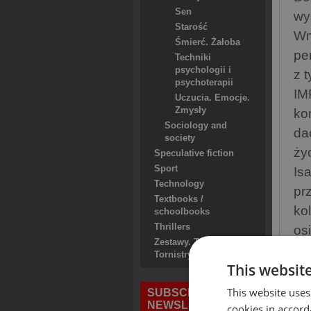
Sen
wy
Starość
Wm
Śmierć. Żałoba
pe
Techniki
psychologii i
z 
psychoterapii
IM
Uczucia. Emocje.
Zmysły
ko
Sociology and
da
society
ży
Speculative fiction
Sport
Is
Technology
pr
Textbooks /
ko
schoolbooks
Thrillers
os
Zestawy. Torby. Plecaki.
cie
Tornistry. Worki
This websit
do
po
This website uses
SUBSCRIBE TO
NEWSLETTERS
Pr
cookies in accord