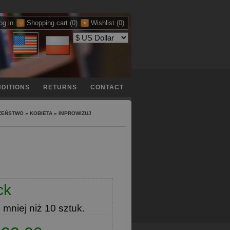
og in
Shopping cart
(0)
Wishlist
(0)
DITIONS
RETURNS
CONTACT
ŁŻEŃSTWO
»
KOBIETA
»
IMPROWIZUJ
ck
e
mniej niż 10 sztuk.