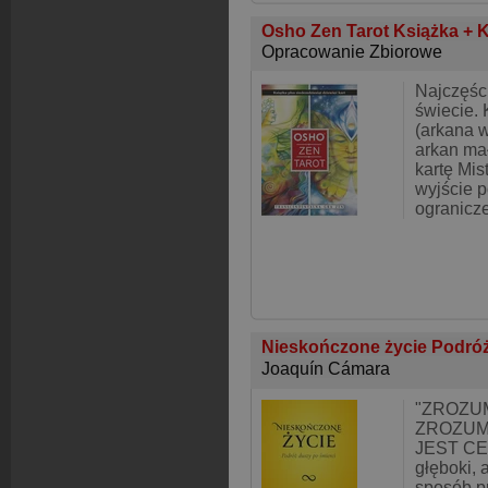
Osho Zen Tarot Książka + 
Opracowanie Zbiorowe
Najczęśc
świecie. 
(arkana w
arkan ma
kartę Mis
wyjście 
ogranicze
Nieskończone życie Podróż
Joaquín Cámara
"ZROZUM
ZROZUMI
JEST CEL
głęboki, 
sposób p