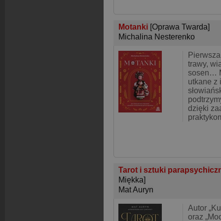
Motanki
[Oprawa Twarda]
Michalina Nesterenko
Pierwsza 
trawy, wi
sosen… Mo
utkane z i
słowiańsk
podtrzym
dzięki z
praktykom
Tarot i sztuki parapsychicz
Miękka]
Mat Auryn
Autor „Ku
oraz „Mo