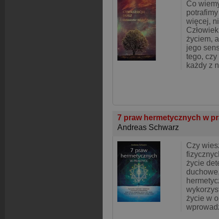
Co wiemy
potrafimy
więcej, n
Człowiek
życiem, 
jego sens
tego, czy
każdy z n
7 praw hermetycznych w p
Andreas Schwarz
Czy wies
fizycznyc
życie det
duchowe,
hermetyc
wykorzys
życie w o
wprowadz