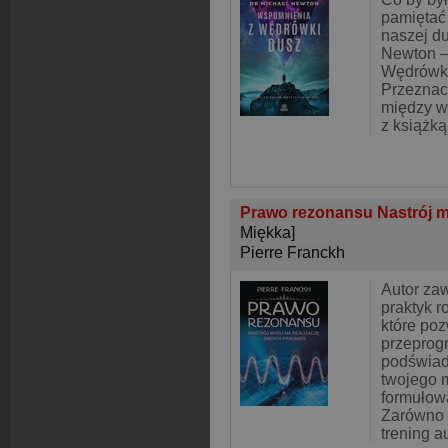
pamiętać
naszej d
Newton —
Wędrówk
Przeznac
między w
z książk
Prawo rezonansu Nastrój my
Miękka]
Pierre Franckh
Autor zaw
praktyk r
które po
przeprog
podświa
twojego m
formułow
Zarówno 
trening a