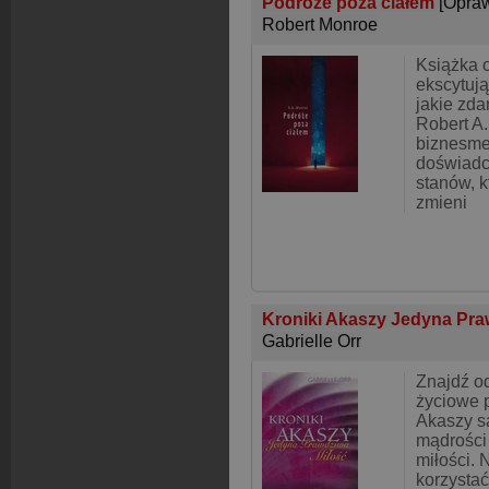
Podróże poza ciałem
[Opra
Robert Monroe
Książka o
ekscytują
jakie zda
Robert A
biznesmen
doświadc
stanów, k
zmieni
Kroniki Akaszy Jedyna Pra
Gabrielle Orr
Znajdź o
życiowe p
Akaszy s
mądrości
miłości. 
korzystać