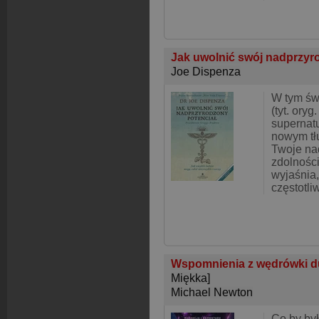
Jak uwolnić swój nadprzyr
Joe Dispenza
W tym św
(tyt. ory
supernatur
nowym tł
Twoje na
zdolności
wyjaśnia,
częstotli
Wspomnienia z wędrówki du
Miękka]
Michael Newton
Co by by