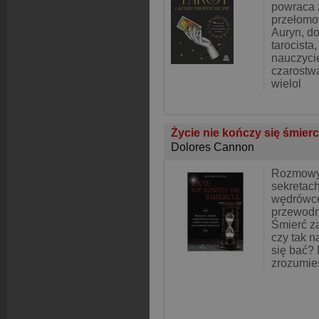
powraca 
przełomo
Auryn, d
tarocista
nauczycie
czarostwa
wielol
Życie nie kończy się śmier
Dolores Cannon
Rozmowy
sekretach
wędrówce
przewod
Śmierć z
czy tak n
się bać? 
zrozumie