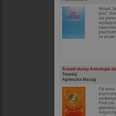
Wstań „Ws
pisz”. Ki
raz pierw
wydające 
natychmia
psychiatr
że wcale 
Ścieżki duszy Astrologia dla
Twarda]
Agnieszka Maciąg
Od wielu 
psycholo
osobisty
Podczas 
głębokiej
rozpoczął