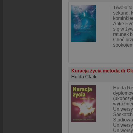
Trwało to
sekund. K
kominkie
Anke Eve
się w ży
ratunek b
Choć brzm
spokojem
Kuracja życia metodą dr Cl
Hulda Clark
Hulda Reg
dyplomo
(ukończył
wyróżnie
Uniwersy
Saskatch
Studiowa
Uniwersyt
Uniwersy