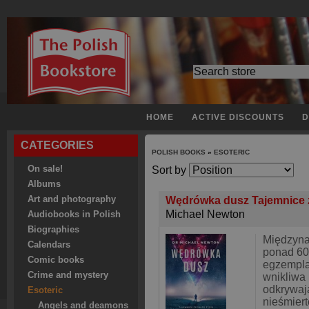
HOME
ACTIVE DISCOUNTS
D
CATEGORIES
POLISH BOOKS
»
ESOTERIC
On sale!
Sort by
Albums
Art and photography
Wędrówka dusz Tajemnice 
Michael Newton
Audiobooks in Polish
Biographies
Międzyna
Calendars
ponad 60
Comic books
egzempla
Crime and mystery
wnikliwa
odkrywaj
Esoteric
nieśmiert
Angels and deamons