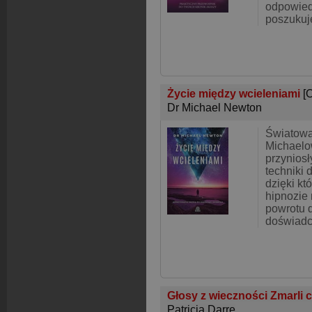
odpowiedz
poszukuj
Życie między wcieleniami
[
Dr Michael Newton
Światową
Michaelo
przyniosł
techniki 
dzięki k
hipnozie
powrotu 
doświadc
Głosy z wieczności Zmarli
Patricia Darre