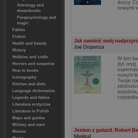
duszy. C
Astrology and
nowymi w
dreambooks
Parapsychology and
magic
Fables
Fiction
Jak uwolnić swój nadprzyr
Health and beauty
Joe Dispenza
History
Hobbies and crafts
W tym św
(tyt. ory
Horrors and suspense
supernatur
How to books
nowym tł
Iconography
Twoje na
Kitchen and diets
zdolności
Language dictionaries
wyjaśnia,
częstotli
Legends and fables
Literatura erotyczna
Literature in Polish
Maps and guides
Military and wars
Jestem z gwiazd. Robert Be
Movies
Miękka]