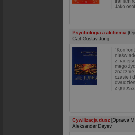
trafiłam 
Jako oso
Psychologia a alchemia
[Op
Carl Gustav Jung
"Konfront
nieświad
z nadejś
mego życ
znacznie 
czasie i 
dwudziest
z grubsz
Cywilizacja dusz
[Oprawa M
Aleksander Deyev