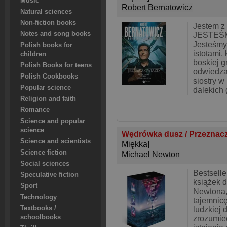
Music
Robert Bernatowicz
Natural sciences
Non-fiction books
Jestem 
Notes and song books
JESTEŚ
Jesteśmy
Polish books for
istotami,
children
boskiej g
Polish Books for teens
odwiedzaj
Polish Cookbooks
siostry 
Popular science
dalekich 
Religion and faith
Romance
Science and popular
science
Wędrówka dusz / Przeznacze
Science and scientists
Miękka]
Science fiction
Michael Newton
Social sciences
Bestsell
Speculative fiction
książek 
Sport
Newtona,
Technology
tajemnicę
Textbooks /
ludzkiej 
schoolbooks
zrozumie