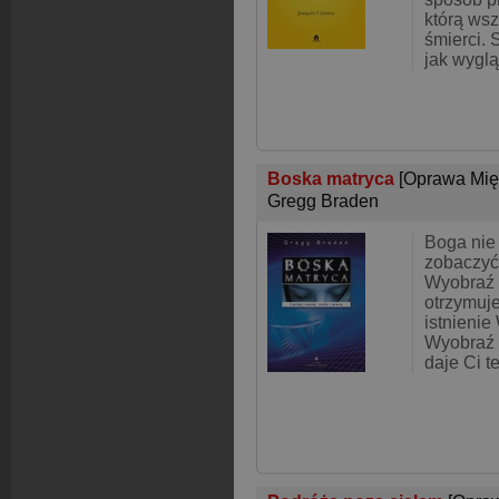
którą ws
śmierci. 
jak wygl
Boska matryca
[Oprawa Mię
Gregg Braden
Boga nie 
zobaczyć
Wyobraź 
otrzymuj
istnieni
Wyobraź 
daje Ci t