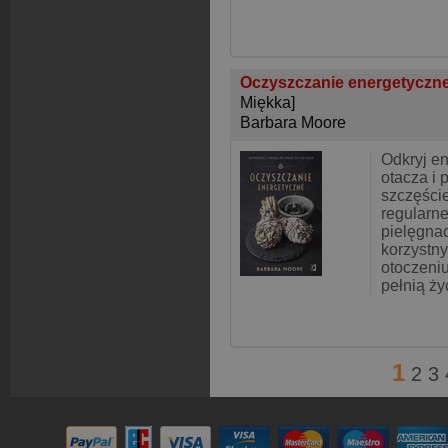
Oczyszczanie energetyczne 
Miękka]
Barbara Moore
Odkryj en
otacza i 
szczęści
regularn
pielęgnac
korzystny
otoczeniu
pełnią ży
1
2
3