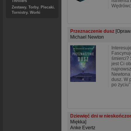
istnienia
Thrillers
Wędrówce
Zestawy. Torby. Plecaki.
Tornistry. Worki
Przeznaczenie dusz
[Opraw
Michael Newton
Interesuj
Fascynuj
śmierci?
jest Ci o
najnowsz
Newtona 
dusz. W 
po życiu"
Dziewięć dni w nieskończo
Miękka]
Anke Evertz