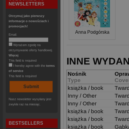
NEWSLETTERS
Otrzymuj jako pierwszy
informacje o nowościach i
promocjach!
Anna Podgórska
Email:
Wyrażam zgodę na
otrzymywanie oferty handlowej.
Więcej
INNE WYDAN
This field is required
I hereby agree with the
terms
of service
Nośnik
Opra
This field is required
Type
Cove
książka / book
Twar
Inny / Other
Twar
Nasz newsletter wysyłany jest
Inny / Other
Twar
zwykle raz na miesiąc.
książka / book
Twar
książka / book
Twar
BESTSELLERS
książka / book
Gąbk