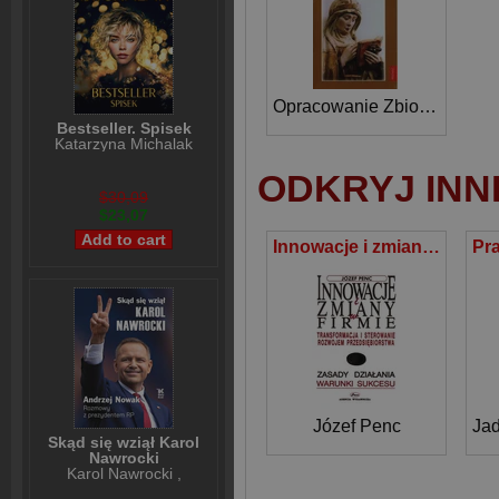
Opracowanie Zbiorowe
Bestseller. Spisek
Katarzyna Michalak
ODKRYJ INN
$30,09
$23,07
Innowacje i zmiany w firmie Transformacja i sterowanie rozwojem przedsiębiorstwa
Józef Penc
Ja
Skąd się wziął Karol
Nawrocki
Karol Nawrocki
,
Andrzej Nowak