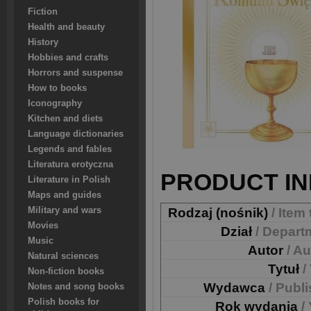
Fiction
Health and beauty
History
Hobbies and crafts
Horrors and suspense
How to books
Iconography
Kitchen and diets
Language dictionaries
Legends and fables
Literatura erotyczna
PRODUCT IN
Literature in Polish
Maps and guides
Military and wars
Rodzaj (nośnik)
/ Item
Movies
Dział
/ Depart
Music
Autor
/ A
Natural sciences
Tytuł
/
Non-fiction books
Wydawca
/ Publ
Notes and song books
Polish books for
Rok wydania
/