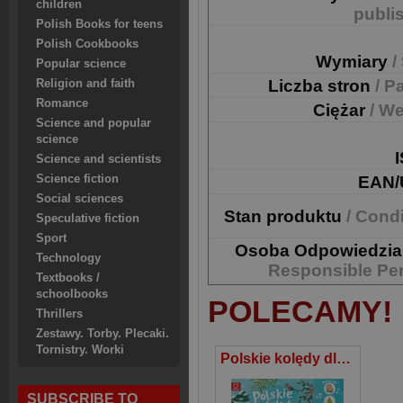
children
publi
Polish Books for teens
Polish Cookbooks
Wymiary
/
Popular science
Liczba stron
/ P
Religion and faith
Romance
Ciężar
/ We
Science and popular
science
Science and scientists
Science fiction
EAN/
Social sciences
Stan produktu
/ Cond
Speculative fiction
Sport
Osoba Odpowiedzia
Technology
Responsible Pe
Textbooks /
schoolbooks
POLECAMY!
Thrillers
Zestawy. Torby. Plecaki.
Tornistry. Worki
Polskie kolędy dla dzieci. Słuchaj i śpiewaj
SUBSCRIBE TO