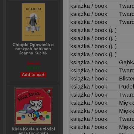
książka / book
Twar
książka / book
Twar
książka / book
Twar
książka / book (j. )
książka / book (j. )
Chłopki Opowieść o
książka / book (j. )
naszych babkach
Joanna Kuciel-
książka / book (j. )
Frydryszak
książka / book
Gąbk
$36,39
$30,47
książka / book
Twar
książka / book
Bliste
książka / book
Pudeł
książka / book
Twar
książka / book
Mięk
książka / book
Mięk
książka / book
Twar
książka / book
Mięk
Kicia Kocia się złości
Anita Głowińska