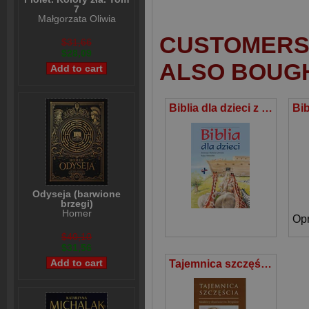
7
Małgorzata Oliwia
Sobczak
CUSTOMERS 
$31,66
$28,09
ALSO BOUG
Biblia dla dzieci z ilustracjami Barbary Litwiniec
Odyseja (barwione
brzegi)
Homer
$40,10
$31,56
Tajemnica szczęścia Modlitwy objawione św. Brygidzie