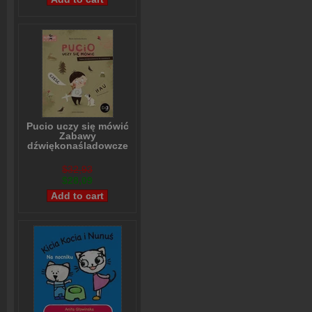
Pucio uczy się mówić
Zabawy
dźwiękonaśladowcze
dla najmłodszych
Marta Galewska-Kustra
$32,93
$28,09