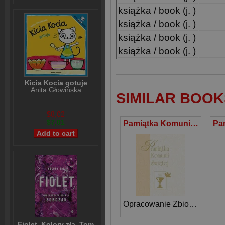
książka / book (j. )
książka / book (j. )
książka / book (j. )
książka / book (j. )
Kicia Kocia gotuje
Anita Głowińska
SIMILAR BOOK
$8,02
$7,01
Pamiątka Komunii Świętej
Opracowanie Zbiorowe
Fiolet. Kolory zła. Tom