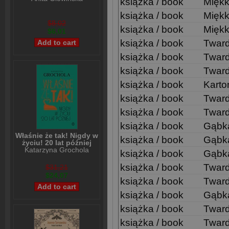
książka / book
Mięk
książka / book
Miękk
$8,02
książka / book
Miękk
$6,01
książka / book
Twar
książka / book
Twar
książka / book
Twar
książka / book
Kart
książka / book
Twar
książka / book
Twar
książka / book
Gąbk
Właśnie że tak! Nigdy w
książka / book
Gąbk
życiu! 20 lat później
Katarzyna Grochola
książka / book
Gąbk
książka / book
Twar
$31,21
$24,07
książka / book
Twar
książka / book
Gąbk
książka / book
Twar
książka / book
Twar