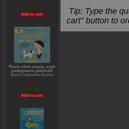
$49,66
$41,54
Tip: Type the qua
cart" button to or
Pucio chce siusiu, czyli
pożegnanie pieluszki
Marta Galewska-Kustra
$16,05
$13,04