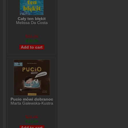
Cały ten błękit
Melissa Da Costa
$32,79
$29,09
Pucio mówi dobranoc
Marta Galewska-Kustra
$16,05
$13,04