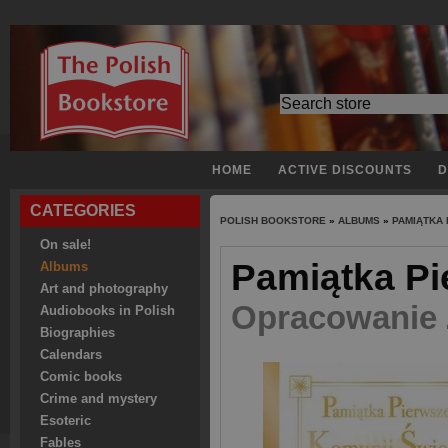
HOME
ACTIVE DISCOUNTS
D
CATEGORIES
POLISH BOOKSTORE
»
ALBUMS
»
PAMIĄTKA 
On sale!
Pamiątka Pi
Albums
Art and photography
Opracowanie 
Audiobooks in Polish
Biographies
Calendars
Comic books
Crime and mystery
Esoteric
Fables