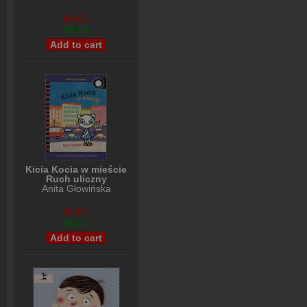
$4,00
$3,00
Kicia Kocia w mieście
Ruch uliczny
Anita Głowińska
$7,01
$6,01