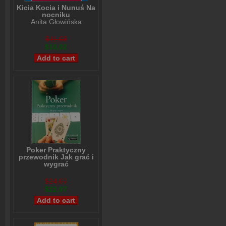
Kicia Kocia i Nunuś Na
nocniku
Anita Głowińska
$11,03
$10,02
Poker Praktyczny
przewodnik Jak grać i
wygrać
Lou Krieger
$24,07
$22,07