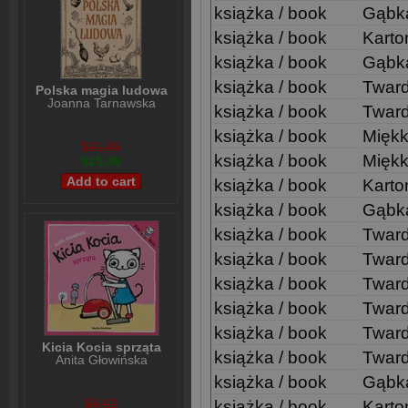
książka / book
Gąbk
książka / book
Kart
książka / book
Gąbk
książka / book
Twar
Polska magia ludowa
Joanna Tarnawska
książka / book
Twar
książka / book
Mięk
$31,89
książka / book
Mięk
$25,08
książka / book
Kart
książka / book
Gąbk
książka / book
Twar
książka / book
Twar
książka / book
Twar
książka / book
Twar
książka / book
Twar
Kicia Kocia sprząta
książka / book
Twar
Anita Głowińska
książka / book
Gąbk
$8,02
książka / book
Kart