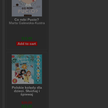
Co robi Pucio?
Marta Galewska-Kustra
$15,99
Polskie kolędy dla
dzieci. Słuchaj i
śpiewaj
Anna Podgórska
$26,08
$25,08