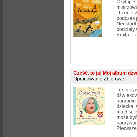
Czytaj i 
mistrzow
chcecie w
podczas 
Neustadt 
podziały 
Emila… Je
Cześć, to ja! Mój album d
Opracowanie Zbiorowe
Ten niez
dźwiękow
nagranie
dziecka.
ma 6 ście
może być
nagrywan
Pierwsze