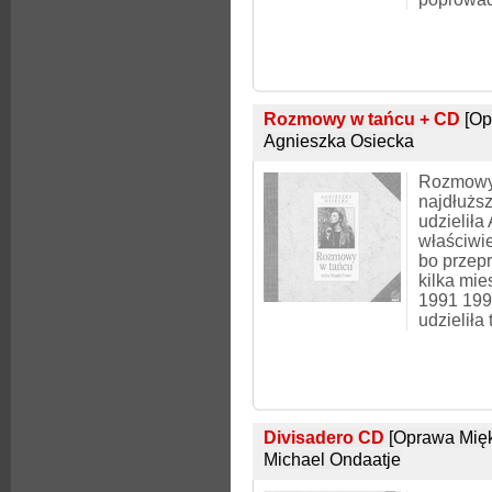
Rozmowy w tańcu + CD
[Op
Agnieszka Osiecka
Rozmowy 
najdłużs
udzieliła
właściwie
bo przep
kilka mie
1991 199
udzieliła
Divisadero CD
[Oprawa Mię
Michael Ondaatje