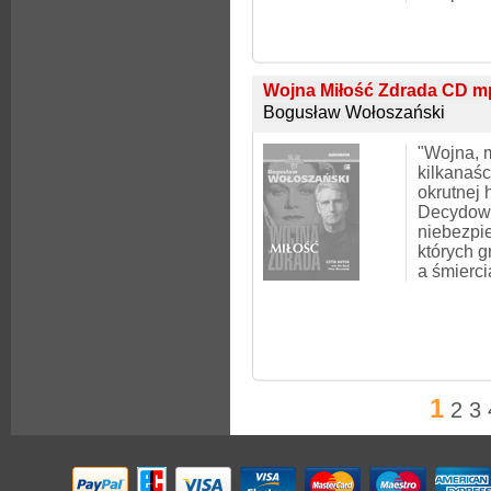
Wojna Miłość Zdrada CD 
Bogusław Wołoszański
"Wojna, m
kilkanaśc
okrutnej 
Decydowa
niebezpi
których 
a śmierci
1
2
3