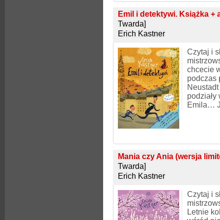
Emil i detektywi. Książka + 
Twarda]
Erich Kastner
Czytaj i 
mistrzow
chcecie w
podczas 
Neustadt 
podziały 
Emila… J
Mania czy Ania (wersja limi
Twarda]
Erich Kastner
Czytaj i 
mistrzow
Letnie kol