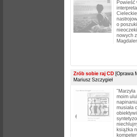
Powieść 
interpret
Cieleckiej
nastrojow
o poszuki
nieoczek
nowych z
Magdalen
Zrób sobie raj CD
[Oprawa 
Mariusz Szczygieł
"Marzyła 
moim ulu
napinania
musiała o
obiektyw
syntetyz
niechlujn
książka n
kompete