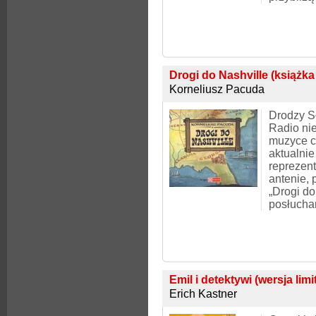
Drogi do Nashville (książka
Korneliusz Pacuda
Drodzy S
Radio ni
muzyce c
aktualnie
reprezen
antenie,
„Drogi do
posłucha
Emil i detektywi (wersja lim
Erich Kastner