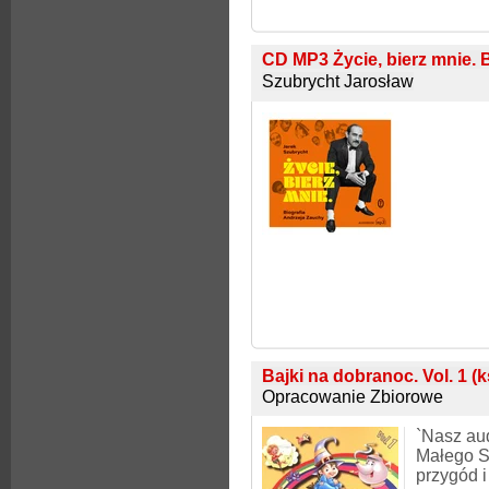
CD MP3 Życie, bierz mnie. B
Szubrycht Jarosław
Bajki na dobranoc. Vol. 1 (
Opracowanie Zbiorowe
`Nasz au
Małego S
przygód i