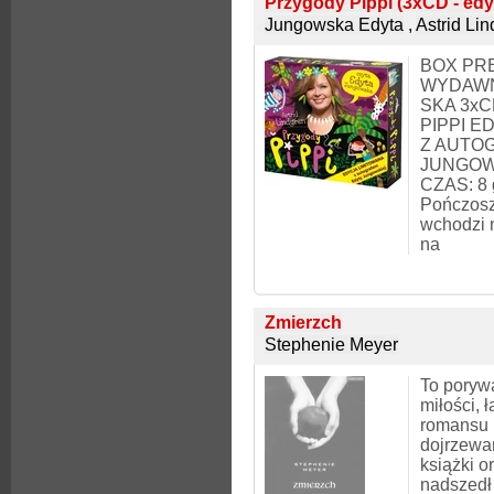
Przygody Pippi (3xCD - edyc
Jungowska Edyta
,
Astrid Li
BOX PR
WYDAWN
SKA 3x
PIPPI E
Z AUTO
JUNGOWS
CZAS: 8 
Pończosz
wchodzi n
na
Zmierzch
Stephenie Meyer
To poryw
miłości, 
romansu 
dojrzewa
książki or
nadszedł