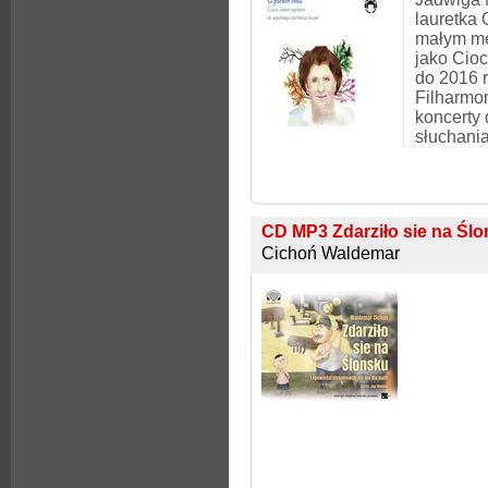
lauretka
małym m
jako Cio
do 2016 
Filharmo
koncerty 
słuchania
CD MP3 Zdarziło sie na Ślo
Cichoń Waldemar