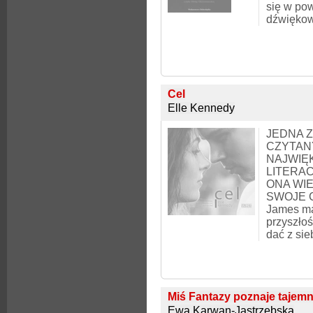
się w po
dźwiękow
Cel
Elle Kennedy
JEDNA 
CZYTAN
NAJWIĘ
LITERA
ONA WIE
SWOJE C
James ma
przyszłoś
dać z sie
Miś Fantazy poznaje tajemn
Ewa Karwan-Jastrzębska