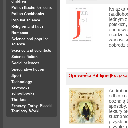
children
Polish Books for teens
Książka 
(audioboo
Polish Cookbooks
jednym z
Popular science
polskich,
Religion and faith
duchowoś
Romance
osadził 
Science and popular
wartościa
science
dobrodzie
Science and scientists
Science fiction
Social sciences
Speculative fiction
Opowieści Biblijne (książk
Sport
Technology
Textbooks /
Audioboo
schoolbooks
odbiorcom
Thrillers
poznają 
sposoby.
Zestawy. Torby. Plecaki.
lektury 
Tornistry. Worki
słuchanie
przystęp
przybliżą 