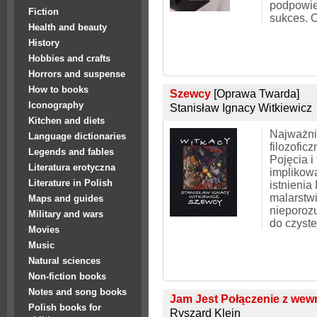
podpowie
Fiction
sukces. O
Health and beauty
History
Hobbies and crafts
Horrors and suspense
How to books
Szewcy
[Oprawa Twarda]
Iconography
Stanisław Ignacy Witkiewicz
Kitchen and diets
Najważni
Language dictionaries
filozoficz
Legends and fables
Pojęcia i
Literatura erotyczna
implikow
Literature in Polish
istnieni
malarstwi
Maps and guides
nieporoz
Military and wars
do czyst
Movies
Music
Natural sciences
Non-fiction books
Notes and song books
Jam Jest Połączenie z wew
Polish books for
Ryszard Klein