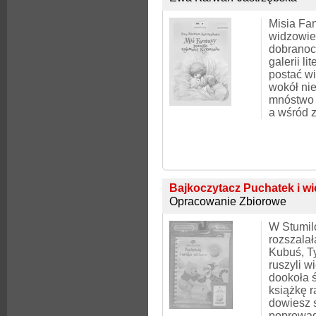
Misia Fa
widzowie
dobranoc
galerii li
postać wi
wokół nie
mnóstwo 
a wśród 
Bajkoczytacz Puchatek i wi
Opracowanie Zbiorowe
W Stumil
rozszalał
Kubuś, Ty
ruszyli w
dookoła ś
książkę r
dowiesz 
poprowadz