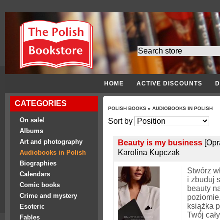
HOME
ACTIVE DISCOUNTS
D
CATEGORIES
POLISH BOOKS
»
AUDIOBOOKS IN POLISH
On sale!
Sort by
Albums
Art and photography
Beauty is my business
[Opr
Karolina Kupczak
Audiobooks in Polish
Biographies
Stwórz w
Calendars
i zbuduj 
Comic books
beauty n
Crime and mystery
poziomie
książka 
Esoteric
Twój cały
Fables