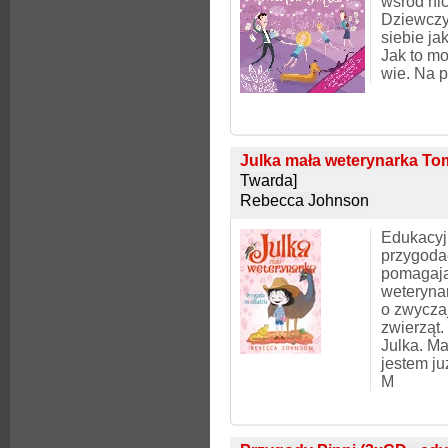
wśród nic
Dziewczy
siebie ja
Jak to mo
wie. Na 
Julka mała weterynarka To
Twarda]
Rebecca Johnson
Edukacyj
przygodac
pomagaj
weteryna
o zwycza
zwierząt.
Julka. Ma
jestem ju
M