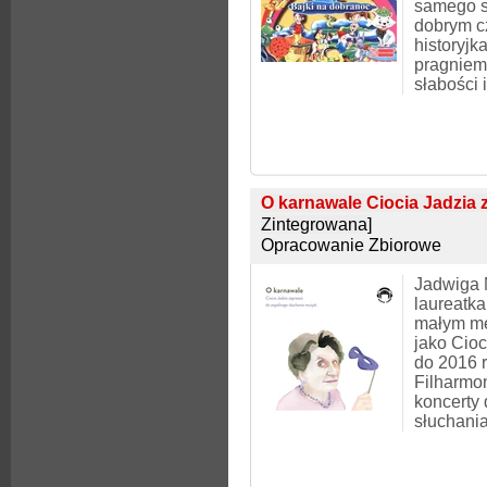
samego si
dobrym c
historyjk
pragniem
słabości 
O karnawale Ciocia Jadzia 
Zintegrowana]
Opracowanie Zbiorowe
Jadwiga 
laureatk
małym m
jako Cioc
do 2016 
Filharmo
koncerty 
słuchani