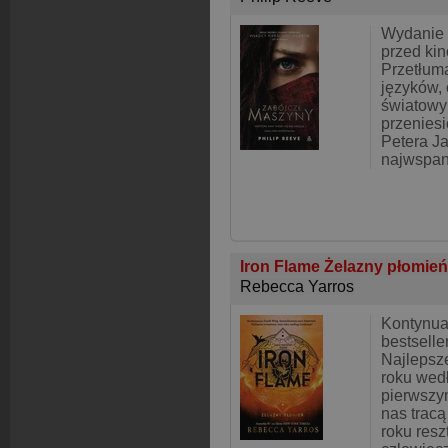
Wydanie 
przed ki
Przetłum
języków,
światowy 
przeniesi
Petera Ja
najwspani
Iron Flame Żelazny płomie
Rebecca Yarros
Kontynua
bestselle
Najlepsz
roku wed
pierwszym
nas tracą
roku reszt