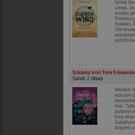
Smok bez
cierpi. J
smoka gin
Pierwszy,
Kodeks 
Oto brutal
wojskowej
jeźdźców
Szklany tron Tom 5 Imperi
Sarah J. Maas
Wielkie s
epickim 
bestselle
tron. Tyl
poświęce
losy wojn
Galathyni
dopiero s