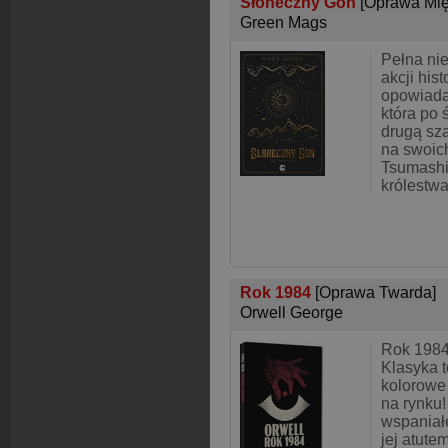
Słoneczny Gon
[Oprawa Mię
Green Mags
Pełna ni
akcji hist
opowiada
która po 
drugą sza
na swoic
Tsumashi 
królestwa 
Rok 1984
[Oprawa Twarda]
Orwell George
Rok 1984
Klasyka t
kolorowe
na rynku!
wspaniałe
jej atute