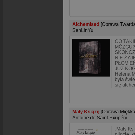
Alchemised
[Oprawa Twarda
SenLinYu
CO TAK
MÓZGU?
SKOŃCZ
NIE ŻYJ
PŁOMIEŃ
JUŻ KO
Helena Ma
była świ
się alche
Mały Książę
[Oprawa Miękka
Antoine de Saint-Exupéry
„Mały Ksi
pilocie, 