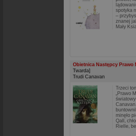
lądowani
spotyka 
– przybys
znanej ja
Mały Ksi
Obietnica Następcy Prawo 
Twarda]
Trudi Canavan
Trzeci tom
„Prawo Mi
światowy
Canavan.
buntown
minęło pi
Qall, chł
Rielle, b