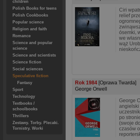
children
Polish Books for teens
Ciri wpat
relief pr
Polish Cookbooks
ogromneg
Popular science
zwinąwszy
Religion and faith
ósemki, w
Romance
we własn
Science and popular
wąż Urob
science
nieskońc
Science and scientists
Science fiction
Social sciences
Speculative fiction
Rok 1984
[Oprawa Twarda]
Fantasy
George Orwell
Sport
Technology
George O
Textbooks /
angielski
schoolbooks
uczestnik
Thrillers
po stroni
(swoje d
Zestawy. Torby. Plecaki.
czasów o
Tornistry. Worki
reporters