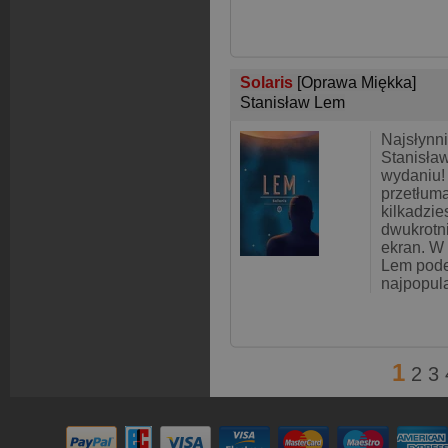
Solaris
[Oprawa Miękka]
Stanisław Lem
Najsłynn
Stanisł
wydaniu!
przetłum
kilkadzie
dwukrotn
ekran. W 
Lem pode
najpopula
1
2
3