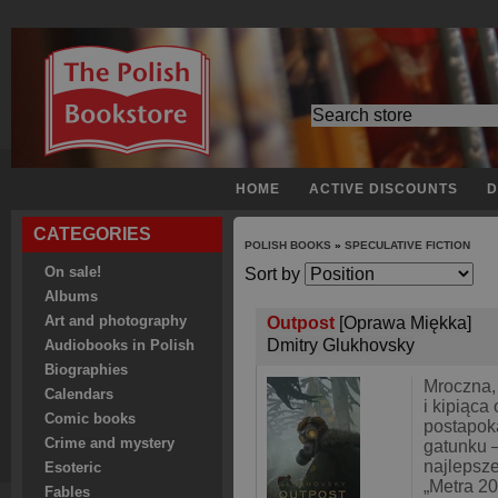
HOME
ACTIVE DISCOUNTS
D
CATEGORIES
POLISH BOOKS
»
SPECULATIVE FICTION
On sale!
Sort by
Albums
Art and photography
Outpost
[Oprawa Miękka]
Dmitry Glukhovsky
Audiobooks in Polish
Biographies
Mroczna,
Calendars
i kipiąca
Comic books
postapoka
Crime and mystery
gatunku 
najlepsze
Esoteric
„Metra 20
Fables