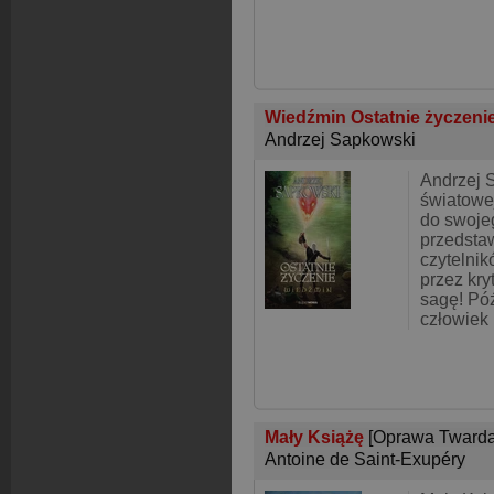
Wiedźmin Ostatnie życzeni
Andrzej Sapkowski
Andrzej 
światowej
do swoje
przedsta
czytelni
przez kr
sagę! Pó
człowiek
Mały Książę
[Oprawa Twarda
Antoine de Saint-Exupéry