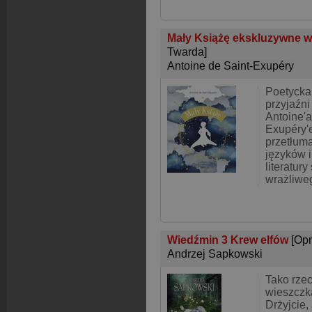
Mały Książę ekskluzywne w
Twarda]
Antoine de Saint-Exupéry
Poetycka
przyjaźni
Antoine'a
Exupéry'
przetłum
języków i
literatury
wrażliwe
Wiedźmin 3 Krew elfów
[Op
Andrzej Sapkowski
Tako rzecz
wieszczka
Drżyjcie