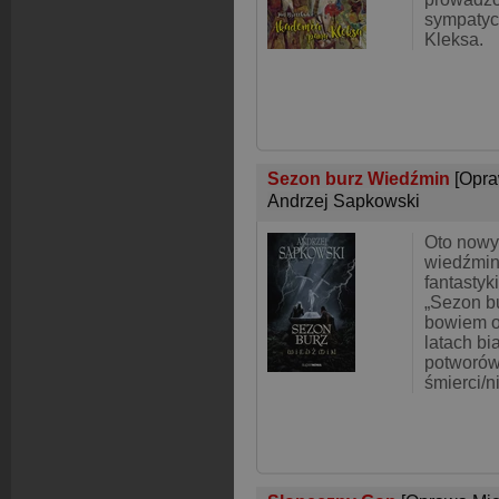
sympatyc
Kleksa.
Sezon burz Wiedźmin
[Opra
Andrzej Sapkowski
Oto nowy
wiedźmin.
fantastyk
„Sezon b
bowiem o
latach bi
potworów
śmierci/n