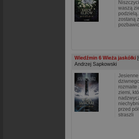
Niszczyci
waszą zi
podzielą
zostaną z
pozbawio
Wiedźmin 6 Wieża jaskółki
Andrzej Sapkowski
Jesienne
dziwnego
rozmaite 
ziemi, kt
nadzwycz
niechybn
przed pół
straszli