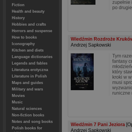
zupełnie 
Fiction
po drugie
Health and beauty
History
Hobbies and crafts
Horrors and suspense
How to books
Wiedźmin Rozdroże Kruk
Iconography
Andrzej Sapkowski
Kitchen and diets
Tym razem
Language dictionaries
fantasy c
Legends and fables
młodzieńc
Literatura erotyczna
który sta
Literature in Polish
kroki w w
musi spro
Maps and guides
wyzwanio
Military and wars
runiczne
Movies
Music
Natural sciences
Non-fiction books
Notes and song books
Wiedźmin 7 Pani Jeziora
[O
Polish books for
Andrzej Sapkowski