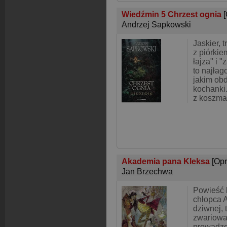
Wiedźmin 5 Chrzest ognia
Andrzej Sapkowski
Jaskier, 
z piórkie
łajza" i 
to najłag
jakim ob
kochanki.
z koszma
Akademia pana Kleksa
[Op
Jan Brzechwa
Powieść 
chłopca 
dziwnej, 
zwariowa
prowadzo