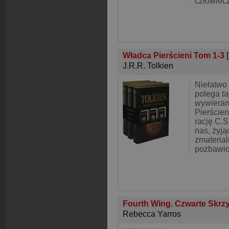
człowiec
Władca Pierścieni Tom 1-3
J.R.R. Tolkien
Niełatwo
polega t
wywieran
Pierścien
rację C.S
nas, żyj
zmateria
pozbawio
Fourth Wing. Czwarte Skrz
Rebecca Yarros