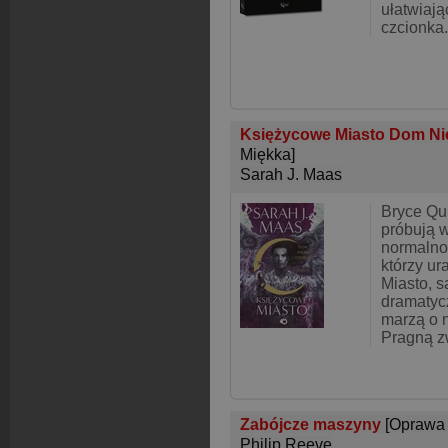
ułatwiają
czcionka.
Księżycowe Miasto Dom Nie
Miękka]
Sarah J. Maas
Bryce Qui
próbują w
normalno
którzy ur
Miasto, 
dramatyc
marzą o 
Pragną z
Zabójcze maszyny
[Oprawa
Philip Reeve