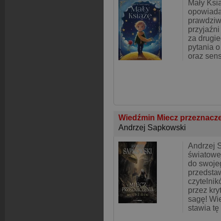
Mały Ksią
opowiada
prawdziwe
przyjaźni
za drugi
pytania o
oraz sens
Wiedźmin Miecz przeznacz
Andrzej Sapkowski
Andrzej 
światowej
do swoje
przedsta
czytelni
przez kr
sagę! Wi
stawia tę