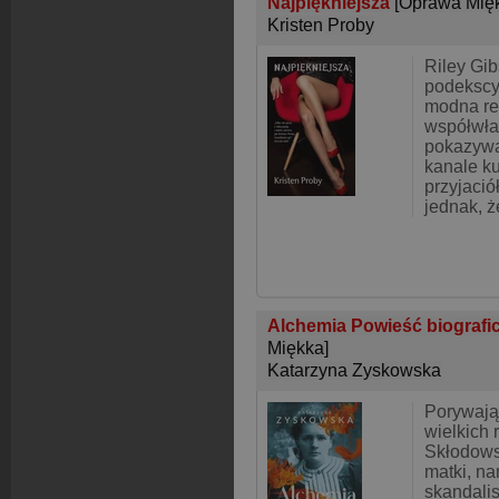
Najpiękniejsza
[Oprawa Mię
Kristen Proby
Riley Gib
podekscy
modna res
współwłaś
pokazywa
kanale ku
przyjació
jednak, ż
Alchemia Powieść biografic
Miękka]
Katarzyna Zyskowska
Porywają
wielkich
Skłodows
matki, na
skandalis