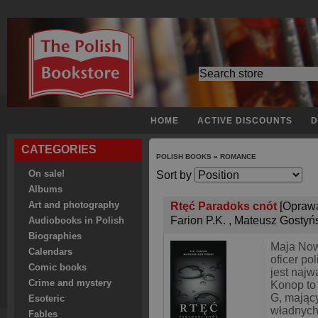
HOME
ACTIVE DISCOUNTS
D
CATEGORIES
POLISH BOOKS
»
ROMANCE
On sale!
Sort by
Albums
Art and photography
Rtęć Paradoks cnót
[Opraw
Farion P.K.
,
Mateusz Gostyń
Audiobooks in Polish
Biographies
Maja Now
Calendars
oficer pol
Comic books
jest najw
Crime and mystery
Konop to
G, mając
Esoteric
władnych
Fables