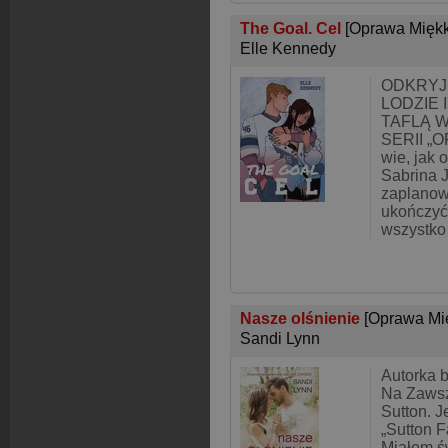
The Goal. Cel
[Oprawa Mięk
Elle Kennedy
ODKRYJ
LODZIE 
TAFLĄ 
SERII „
wie, jak 
Sabrina 
zaplanow
ukończyć 
wszystko
Nasze olśnienie
[Oprawa Mi
Sandi Lynn
Autorka b
Na Zaws
Sutton. 
„Sutton 
Miałem św