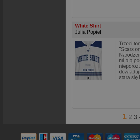
White Shirt
Julia Popiel
Trzeci to
"Scars o
Narodzen
mijają p
nieporoz
dowiaduje
stara się
1
2
3