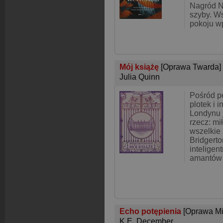
Nagród N
szyby. Ws
pokoju w
Mój książę
[Oprawa Twarda]
Julia Quinn
Pośród pe
plotek i i
Londynu j
rzecz: mi
wszelkie
Bridgerto
inteligen
amantów
Echo potępienia
[Oprawa Mi
K.E. December