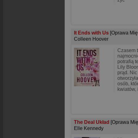
It Ends with Us
[Oprawa Mię
Colleen Hoover
Czasem t
najmocni
potrafią 
Lily Blo
prąd. Nic
otworzyła
osób, któ
kwiatów, 
The Deal Układ
[Oprawa Mię
Elle Kennedy