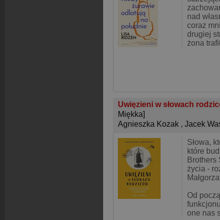
zachowani
nad włas
coraz mn
drugiej st
żona traf
Uwięzieni w słowach rodzic
Miękka]
Agnieszka Kozak
,
Jacek Was
Słowa, kt
które bud
Brothers
życia - 
Małgorzat
Od począ
funkcjon
one nas 