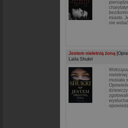
pieniądze
charytat
bezdomny
miasto. 
nie widać
Jestem nieletnią żoną
[Opra
Laila Shukri
Wstrząsaj
nieletnie
musiała s
Opowieść 
dziewczyn
zgotowali
wysłuchał
opowiedz