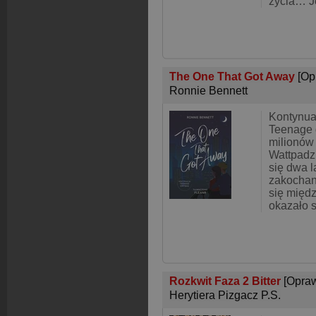
życia… J
The One That Got Away
[Op
Ronnie Bennett
Kontynua
Teenage 
milionów
Wattpadzi
się dwa l
zakochani
się międz
okazało s
Rozkwit Faza 2 Bitter
[Opra
Herytiera Pizgacz P.S.