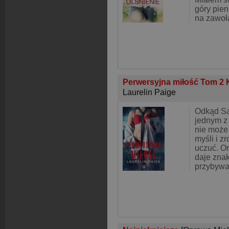
góry pien
na zawoł
Perwersyjna miłość Tom 2
Laurelin Paige
Odkąd Sab
jednym z
nie może
myśli i z
uczuć. On
daje zna
przybywa 