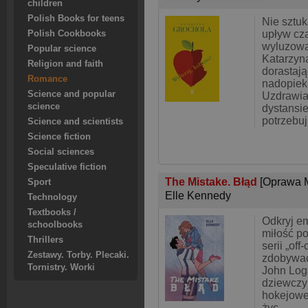
children
Polish Books for teens
Nie sztuk
upływ cza
Polish Cookbooks
wyluzowa
Popular science
Katarzyn
Religion and faith
dorastają
Romance
nadopiek
Science and popular
Uzdrawia
science
dystansie
potrzebuj
Science and scientists
Science fiction
Social sciences
Speculative fiction
The Mistake. Błąd
[Oprawa 
Sport
Elle Kennedy
Technology
Textbooks /
Odkryj em
schoolbooks
miłość po
Thrillers
serii „of
Zestawy. Torby. Plecaki.
zdobywać 
Tornistry. Worki
John Log
dziewczy
hokejowej
życ