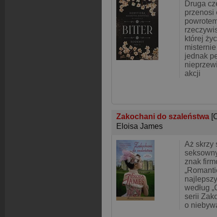
Druga częś
przenosi 
powrotem
rzeczywis
której ży
misterni
jednak p
nieprzew
akcji
Zakochani do szaleństwa
[
Eloisa James
Aż skrzy
seksowny
znak fir
„Romanti
najlepsz
według „
serii Zak
o niebyw