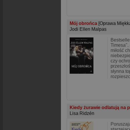
Mój obrońca
[Oprawa Miękk
Jodi Ellen Malpas
Bestselle
Timesa". 
miłość ch
niebezpi
czy ochr
przeszło
słynna to
rozpiesz
Kiedy żurawie odlatują na 
Lisa Ridzén
Poruszają
starzeją