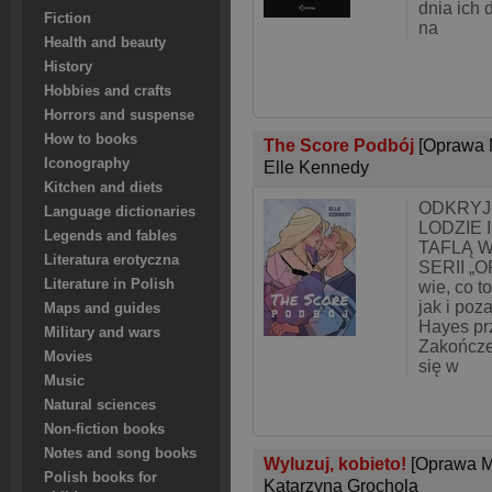
dnia ich 
Fiction
na
Health and beauty
History
Hobbies and crafts
Horrors and suspense
How to books
The Score Podbój
[Oprawa 
Iconography
Elle Kennedy
Kitchen and diets
ODKRYJ
Language dictionaries
LODZIE 
Legends and fables
TAFLĄ 
Literatura erotyczna
SERII „
Literature in Polish
wie, co t
jak i poz
Maps and guides
Hayes pr
Military and wars
Zakończe
Movies
się w
Music
Natural sciences
Non-fiction books
Notes and song books
Wyluzuj, kobieto!
[Oprawa M
Polish books for
Katarzyna Grochola