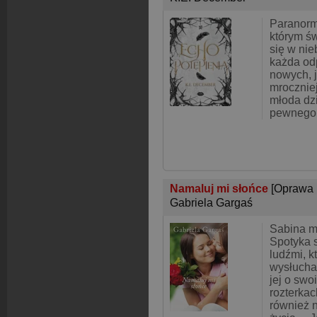
Paranorm
którym św
się w ni
każda od
nowych, 
mroczniej
młoda dzi
pewnego 
Namaluj mi słońce
[Oprawa 
Gabriela Gargaś
Sabina m
Spotyka 
ludźmi, k
wysłucha
jej o swo
rozterka
również 