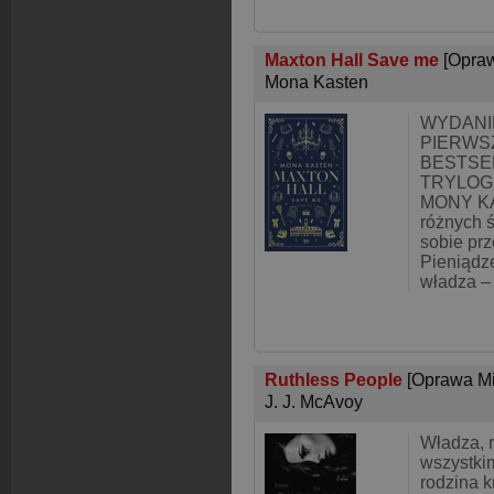
Maxton Hall Save me
[Opra
Mona Kasten
WYDANI
PIERWS
BESTSE
TRYLOG
MONY KA
różnych ś
sobie pr
Pieniądze
władza –
Ruthless People
[Oprawa M
J. J. McAvoy
Władza, 
wszystkim
rodzina 