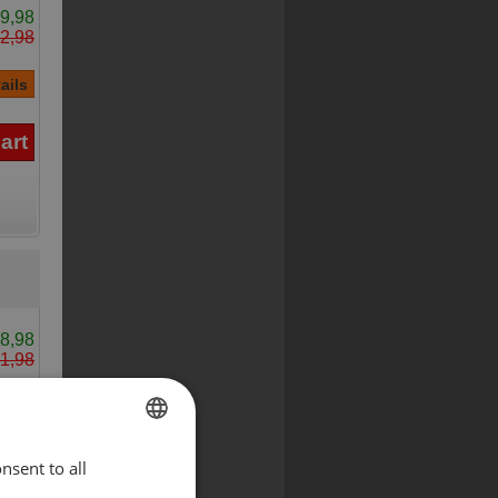
9,98
2,98
8,98
1,98
nsent to all
ENGLISH