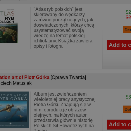
"Atlas ryb polskich" jest
$2
skierowany do wędkarzy
$2
zarówno początkujących, jak i
doświadczonych, którzy chcą
usystematyzować swoją
wiedzę na temat polskiej
ichtiofauny. Książka zawiera
opisy i fotogra
ation art of Piotr Górka
[Oprawa Twarda]
ciech Matusiak
Album jest zwieńczeniem
$3
wieloletniej pracy artystycznej
Piotra Górki. Znajdują się w
nim reprodukcje obrazów
olejnych, na których autor
przedstawia głównie historię
Polskich Sił Powietrznych na
Zacho