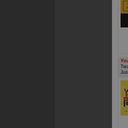
You
Twa
Jus