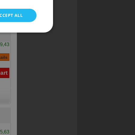
POLISH
CCEPT ALL
9,43
5,63