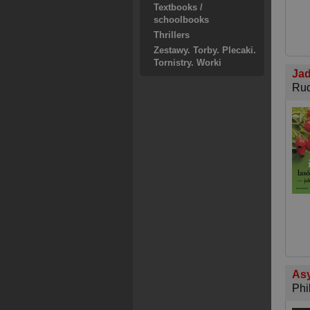
Textbooks /
schoolbooks
Thrillers
Zestawy. Torby. Plecaki.
Tornistry. Worki
Jad
Rud
Asy
Phi