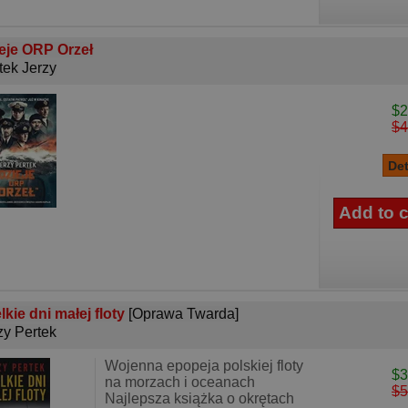
eje ORP Orzeł
tek Jerzy
$2
$4
lkie dni małej floty
[Oprawa Twarda]
zy Pertek
Wojenna epopeja polskiej floty
$3
na morzach i oceanach
$5
Najlepsza książka o okrętach