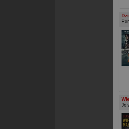
Dzi
Per
Wie
Jer