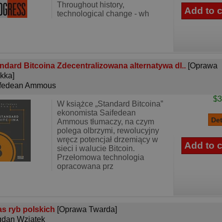
Throughout history,
technological change - wh
ndard Bitcoina Zdecentralizowana alternatywa dl..
[Oprawa
kka]
ifedean Ammous
$3
W książce „Standard Bitcoina”
ekonomista Saifedean
Ammous tłumaczy, na czym
polega olbrzymi, rewolucyjny
wręcz potencjał drzemiący w
sieci i walucie Bitcoin.
Przełomowa technologia
opracowana prz
as ryb polskich
[Oprawa Twarda]
dan Wziątek