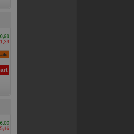
0,98
1,39
6,00
5,16