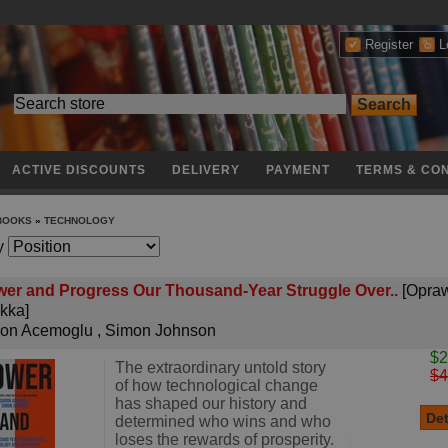
Register
L
ACTIVE DISCOUNTS
DELIVERY
PAYMENT
TERMS & CON
 BOOKS
»
TECHNOLOGY
y
er and Progress Our Thousand-Year Struggle Over..
[Opra
kka]
on Acemoglu
,
Simon Johnson
$2
The extraordinary untold story
$4
of how technological change
has shaped our history and
determined who wins and who
loses the rewards of prosperity.