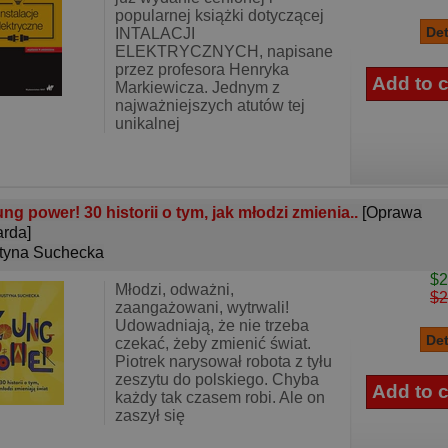
popularnej książki dotyczącej
INTALACJI
ELEKTRYCZNYCH, napisane
przez profesora Henryka
Markiewicza. Jednym z
najważniejszych atutów tej
unikalnej
ng power! 30 historii o tym, jak młodzi zmienia..
[Oprawa
rda]
tyna Suchecka
$2
Młodzi, odważni,
$2
zaangażowani, wytrwali!
Udowadniają, że nie trzeba
czekać, żeby zmienić świat.
Piotrek narysował robota z tyłu
zeszytu do polskiego. Chyba
każdy tak czasem robi. Ale on
zaszył się