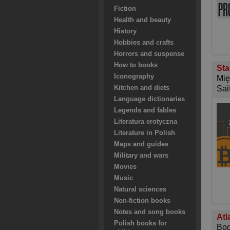
Fiction
Health and beauty
History
Hobbies and crafts
Horrors and suspense
How to books
Sta
Iconography
Mię
Kitchen and diets
Sa
Language dictionaries
Legends and fables
Literatura erotyczna
Literature in Polish
Maps and guides
Military and wars
Movies
Music
Natural sciences
Non-fiction books
Notes and song books
Atl
Polish books for
Bog