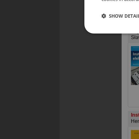
SHOW DETAI
Ins
Mię
Sła
Ins
Hen