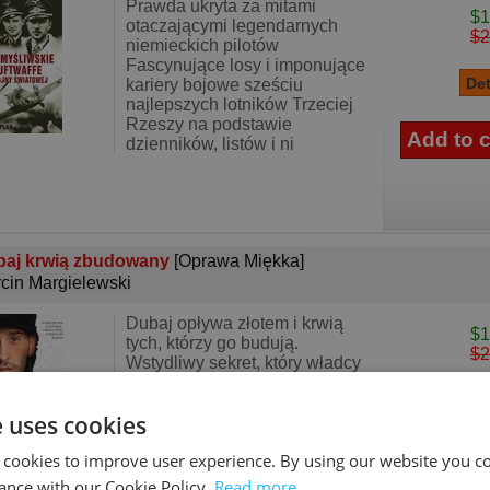
Prawda ukryta za mitami
$1
otaczającymi legendarnych
$2
niemieckich pilotów
Fascynujące losy i imponujące
kariery bojowe sześciu
najlepszych lotników Trzeciej
Rzeszy na podstawie
dzienników, listów i ni
baj krwią zbudowany
[Oprawa Miękka]
cin Margielewski
Dubaj opływa złotem i krwią
$1
tych, którzy go budują.
$2
Wstydliwy sekret, który władcy
Dubaju woleliby ukryć przed
światem. Porażający los ludzi,
e uses cookies
którzy poświęcają swoje życie,
by inni mogli swoje wieś
 cookies to improve user experience. By using our website you co
ance with our Cookie Policy.
Read more