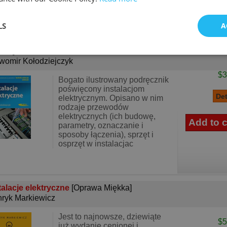
LS
A
talacje elektryczne Podręcznik do kształcenia w..
[Oprawa
kka]
womir Kołodziejczyk
$3
Bogato ilustrowany podręcznik
poświęcony instalacjom
elektrycznym. Opisano w nim
rodzaje przewodów
elektrycznych (ich budowę,
parametry, oznaczanie i
sposoby łączenia), sprzęt i
osprzęt w instalacjac
talacje elektryczne
[Oprawa Miękka]
ryk Markiewicz
Jest to najnowsze, dziewiąte
$5
już wydanie cenionej i