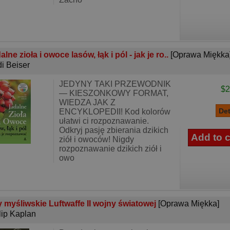
alne zioła i owoce lasów, łąk i pól - jak je ro..
[Oprawa Miękka
i Beiser
JEDYNY TAKI PRZEWODNIK
$2
— KIESZONKOWY FORMAT,
WIEDZA JAK Z
ENCYKLOPEDII! Kod kolorów
ułatwi ci rozpoznawanie.
Odkryj pasję zbierania dzikich
ziół i owoców! Nigdy
rozpoznawanie dzikich ziół i
owo
 myśliwskie Luftwaffe II wojny światowej
[Oprawa Miękka]
lip Kaplan