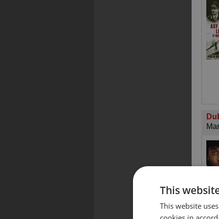
Du
Mar
This websit
This website uses
cookies in accord