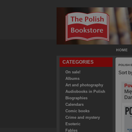
HOME
CATEGORIES
POLISH
On sale!
Sort b
Albums
Art and photography
Pow
Mię
Audiobooks in Polish
Dar
Biographies
Calendars
Comic books
Crime and mystery
Esoteric
Fables