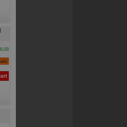
]
8,09