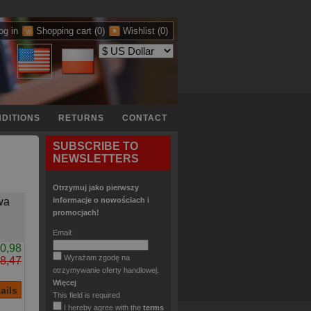
og in
Shopping cart
(0)
Wishlist
(0)
DITIONS
RETURNS
CONTACT
SUBSCRIBE TO
NEWSLETTERS
Otrzymuj jako pierwszy
wa
informacje o nowościach i
promocjach!
Email:
0,98
Wyrażam zgodę na
8,47
otrzymywanie oferty handlowej.
Więcej
This field is required
I hereby agree with the
terms