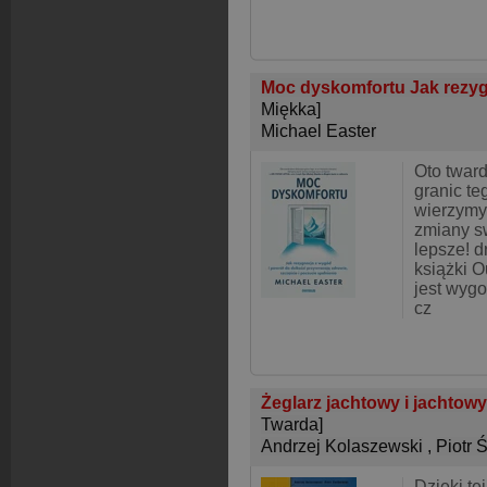
Moc dyskomfortu Jak rezyg
Miękka]
Michael Easter
Oto twar
granic te
wierzymy.
zmiany s
lepsze! dr
książki O
jest wygo
cz
Żeglarz jachtowy i jachtowy
Twarda]
Andrzej Kolaszewski
,
Piotr 
Dzięki te