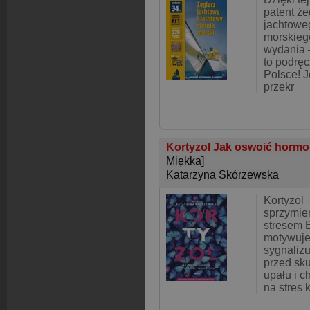
patent że
jachtowe
morskieg
wydania –
to podręc
Polsce! 
przekr
Kortyzol Jak oswoić hormon
Miękka]
Katarzyna Skórzewska
Kortyzol 
sprzymie
stresem B
motywuje 
sygnalizu
przed sku
upału i 
na stres 