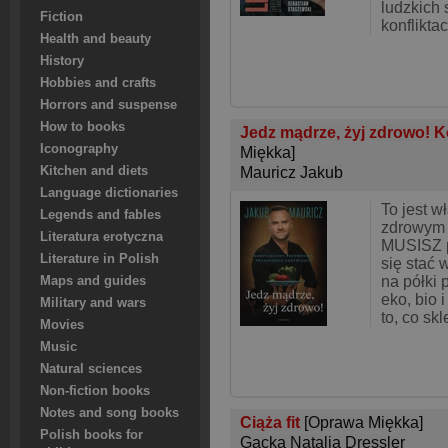
ludzkich 
Fiction
konfliktac
Health and beauty
History
Hobbies and crafts
Horrors and suspense
How to books
Jedz mądrze, żyj zdrowo! 
Iconography
Miękka]
Kitchen and diets
Mauricz Jakub
Language dictionaries
To jest w
Legends and fables
zdrowym 
Literatura erotyczna
MUSISZ p
Literature in Polish
się stać 
na półki 
Maps and guides
eko, bio 
Military and wars
to, co sk
Movies
Music
Natural sciences
Non-fiction books
Notes and song books
Ciąża fit
[Oprawa Miękka]
Polish books for
Gacka Natalia Dressler