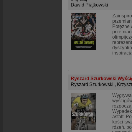
Dawid Piątkowski
Zainspir
przemian
Potężne 
przemian
olimpijc
reprezent
dyscyplin
inspiracj
Ryszard Szurkowski Wyści
Ryszard Szurkowski
,
Krzysz
Wygrywał
wyścigów
rozpoczął
Wypadek:
asfalt. P
kości tw
rdzeń, po