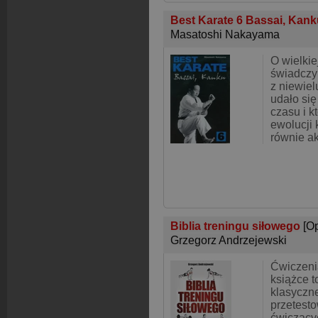
Best Karate 6 Bassai, Kan
Masatoshi Nakayama
O wielkiej
świadczy 
z niewiel
udało się
czasu i k
ewolucji 
równie ak
Biblia treningu siłowego
[O
Grzegorz Andrzejewski
Ćwiczeni
książce t
klasyczne
przetest
ćwiczący