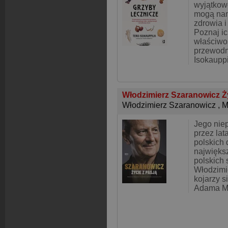
wyjątkow
mogą na
zdrowia i
Poznaj i
właściwoś
przewodn
Isokaupp
Włodzimierz Szaranowicz Ż
Włodzimierz Szaranowicz
,
M
Jego nie
przez lat
polskich
najwięk
polskich
Włodzimi
kojarzy s
Adama Ma