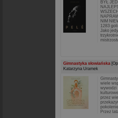
BYŁ JE
NAJLEP
WSZECH
NAPRAW
NIM NIEW
1283 gol
Jako jedy
trzykrotn
mistrzost
Gimnastyka słowiańska
[Op
Katarzyna Uramek
Gimnasty
wiele wsp
wywodzi 
kulturowe
przez wie
przekazy
pokolenie
Przez lat