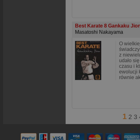
Best Karate 8 Gankaku Jio
Masatoshi Nakayama
O wielkiej
świadczy 
z niewiel
udało się
czasu i k
ewolucji 
równie ak
1
2
3