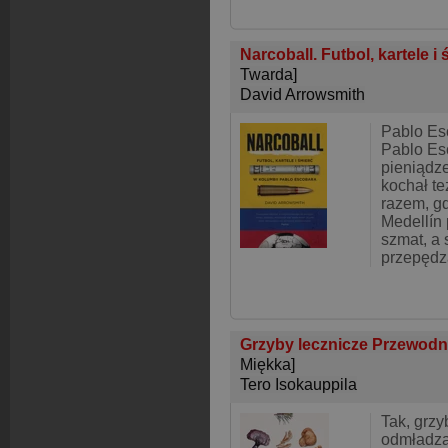
Narcoball. Futbol, kartele i
Twarda]
David Arrowsmith
Pablo Es
Pablo Es
pieniądz
kochał te
razem, gd
Medellín 
szmat, a 
przepędza
Grzyby lecznicze Przewodni
Miękka]
Tero Isokauppila
Tak, grzy
odmładza