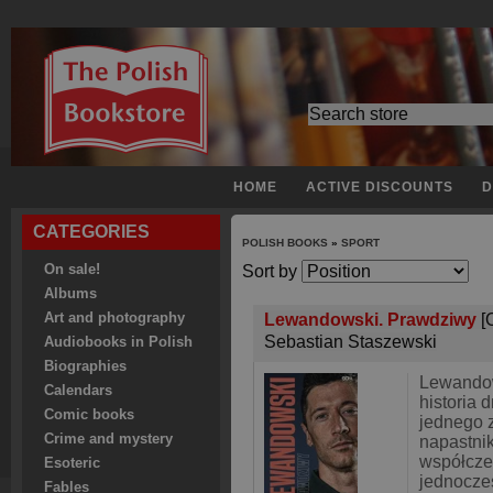
HOME
ACTIVE DISCOUNTS
D
CATEGORIES
POLISH BOOKS
»
SPORT
On sale!
Sort by
Albums
Art and photography
Lewandowski. Prawdziwy
[
Sebastian Staszewski
Audiobooks in Polish
Biographies
Lewandow
Calendars
historia 
Comic books
jednego z
Crime and mystery
napastni
współczes
Esoteric
jednocze
Fables