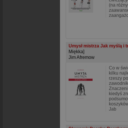
(na różn
zaawanso
zaangaż
Umysł mistrza Jak myślą i t
Miękka]
Jim Afremow
Co w świ
kilku naj
rzeszy p
zawodnik
Znaczenie
kiedyś z
podsumo
koszyków
Jab