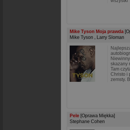
wszystki
Mike Tyson Moja prawda
[O
Mike Tyson
,
Larry Sloman
Najlepsz
autobiogra
Niewinny,
skazany n
Tam czyt
Christo i
zemsty. B
Pele
[Oprawa Miękka]
Stephane Cohen