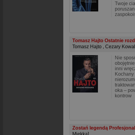
Twoje cia
poruszania
zaspokois
Tomasz Hajto Ostatnie rozd
Tomasz Hajto
,
Cezary Kowal
Nie spos
obojętnie
inni wręc
Kochany 
nierozum
traktowa
oka – po
kontrow
Zostań legendą Profesjona
Miękka]