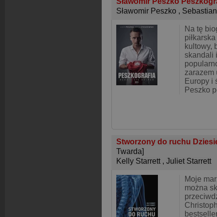
Sławomir Peszko Peszkogr
Sławomir Peszko
,
Sebastian
Na tę bio
piłkarska
kultowy, 
skandali 
popularno
zarazem 
Europy i 
Peszko p
Stworzony do ruchu Dziesi
Twarda]
Kelly Starrett
,
Juliet Starrett
Moje marz
można sk
przeciwd
Christoph
bestsell