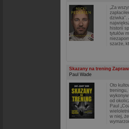
„Za wszys
zapłacił
dziwka". 
najwięks
historii
tytułów m
niezapom
szarże, k
Skazany na trening Zapraw
Paul Wade
Oto kulto
treningu,
wykonywa
od okoli
Paul „Co
wieloletn
w niej, ż
wymarzon