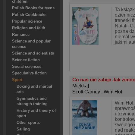
children
Polish Books for teens
Ta książk
dziennic
Polish Cookbooks
trenerki f
Popular science
Natalii G
Religion and faith
pozna dzi
Romance
niemal ws
Science and popular
jakimi au
science
Science and scientists
Science fiction
Social sciences
Speculative fiction
Co nas nie zabije Jak zimn
Sport
Miękka]
Boxing and martial
Scott Carney
,
Wim Hof
arts
Gymnastics and
Wim Hof,
strength training
sprawnośc
History and theory of
utrzymuje
sport
kontrolo
Other sports
swojego 
Sailing
nad reak