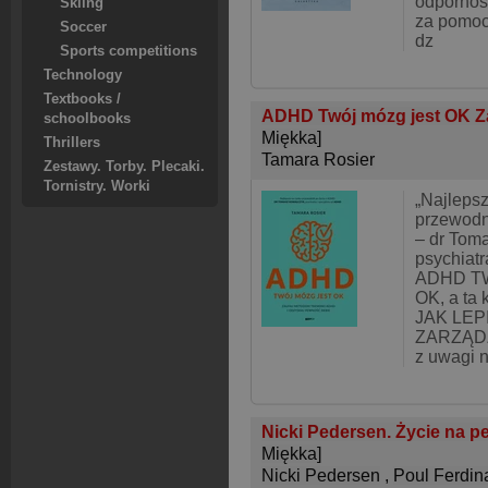
odpornoś
Skiing
za pomoc
Soccer
dz
Sports competitions
Technology
Textbooks /
ADHD Twój mózg jest OK Za
schoolbooks
Miękka]
Thrillers
Tamara Rosier
Zestawy. Torby. Plecaki.
Tornistry. Worki
„Najlepsz
przewodn
– dr Tom
psychiatr
ADHD T
OK, a ta 
JAK LEP
ZARZĄDZ
z uwagi 
Nicki Pedersen. Życie na p
Miękka]
Nicki Pedersen
,
Poul Ferdin