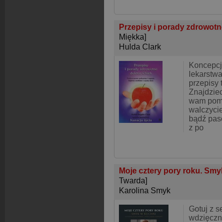
Przepisy i porady zdrowotn
Miękka]
Hulda Clark
Koncepcj
lekarstwa
przepisy 
Znajdziec
wam pomo
walczycie
bądź paso
z po
Moje cztery pory roku. Smy
Twarda]
Karolina Smyk
Gotuj z s
wdzięczno