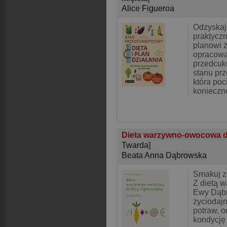
Alice Figueroa
Odzyskaj
praktycz
planowi 
opracowa
przedcuk
stanu pr
która poc
konieczno
Dieta warzywno-owocowa dr
Twarda]
Beata Anna Dąbrowska
Smakuj z
Z dietą 
Ewy Dąbr
życiodaj
potraw, 
kondycję