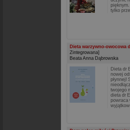
pięknym. 
tylko prz
Dieta warzywno-owocowa d
Zintegrowana]
Beata Anna Dąbrowska
Dieta dr
nowej ods
płynnej! 
nieodłąc
twojego 
dieta dr
powraca w
wyjątkow