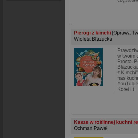
Pierogi z kimchi
[Oprawa Tw
Wioleta Błazucka
Prawdziw
w twoim 
Prosto. P
Błazucka,
z Kimchi”
nas kuch
YouTubie
Korei i t
Kasze w roślinnej kuchni r
Ochman Paweł