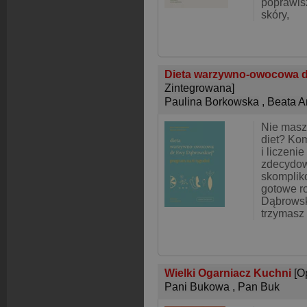
poprawis
skóry,
Dieta warzywno-owocowa d
Zintegrowana]
Paulina Borkowska
,
Beata 
Nie masz
diet? Ko
i liczenie 
zdecydow
skomplik
gotowe r
Dąbrowski
trzymasz
Wielki Ogarniacz Kuchni
[O
Pani Bukowa
,
Pan Buk