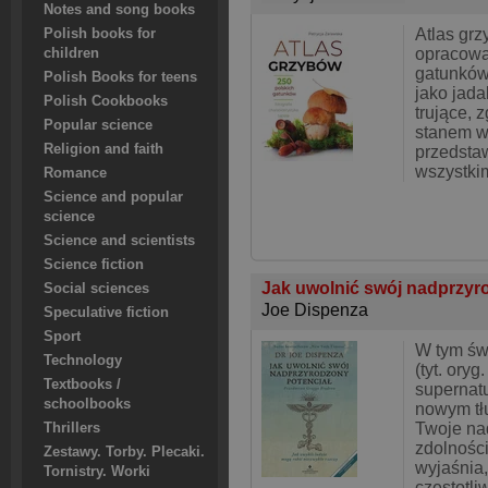
Notes and song books
Atlas gr
Polish books for
opracowa
children
gatunków
Polish Books for teens
jako jada
Polish Cookbooks
trujące, 
Popular science
stanem w
Religion and faith
przedsta
wszystki
Romance
Science and popular
science
Science and scientists
Science fiction
Jak uwolnić swój nadprzyr
Social sciences
Joe Dispenza
Speculative fiction
Sport
W tym św
Technology
(tyt. ory
Textbooks /
supernatur
schoolbooks
nowym tł
Twoje na
Thrillers
zdolności
Zestawy. Torby. Plecaki.
wyjaśnia,
Tornistry. Worki
częstotli