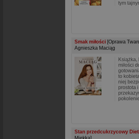
tym tajn
Smak miłości
[Oprawa Twar
Agnieszka Maciąg
Książka, 
miłości do
gotowani
to kobiet
niej bezp
prostota 
przekazy
pokoleni
Stan przedcukrzycowy Dieta 
Miękka]