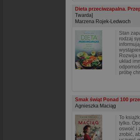
Dieta przeciwzapalna. Prze
Twarda]
Marzena Rojek-Ledwoch
Stan zap
rodzaj s
informują
wystąpie
Rozwija s
układ imm
odpornoś
próbę ch
Smak świąt Ponad 100 prze
Agnieszka Maciąg
To książk
tylko. Op
oswoić i
zrobić, a
uczynić m