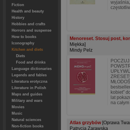
wyjaśnia,
Fiction
częstotli
Health and beauty
History
Hobbies and crafts
Horrors and suspense
How to books
Menoreset. Stosuj post, ko
Iconography
Miękka]
Kitchen and diets
Mindy Pelz
Diets
POCZUJ
Food and drinks
POWSTR
Language dictionaries
UPŁYWU
Legends and fables
ZRESET
MŁODOŚĆ
Literatura erotyczna
bestselle
Literature in Polish
kobiet” d
Maps and guides
lat pokaz
Military and wars
na całym 
Movies
Music
Natural sciences
Atlas grzybów
[Oprawa Twa
Non-fiction books
Patrycja Zarawska