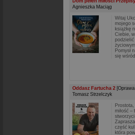
Dom pełen miłości Przepisy
Agnieszka Maciąg
Witaj Uk
mojego s
książkę n
Ciebie, 
podzielić
życiowym
Pomysł na
się wśró
Oddasz Fartucha 2
[Oprawa
Tomasz Strzelczyk
Prostota,
miłość – 
stworzyci
Zaprasza
część kul
która pow