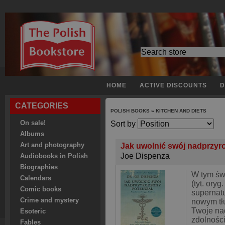
HOME
ACTIVE DISCOUNTS
D
CATEGORIES
POLISH BOOKS
»
KITCHEN AND DIETS
On sale!
Sort by
Albums
Art and photography
Jak uwolnić swój nadprzyr
Joe Dispenza
Audiobooks in Polish
Biographies
W tym św
Calendars
(tyt. ory
Comic books
supernatur
Crime and mystery
nowym tł
Twoje na
Esoteric
zdolności
Fables