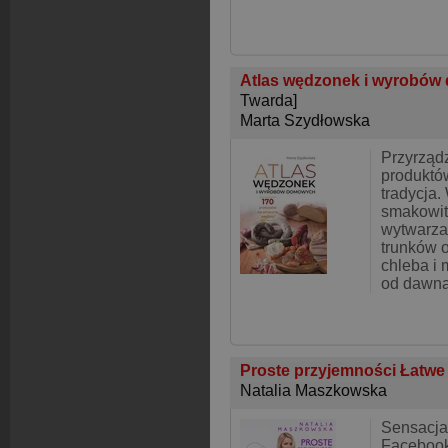
Atlas wędzonek i wyrobów
Twarda]
Marta Szydłowska
Przyrząd
produktó
tradycja
smakowit
wytwarza
trunków 
chleba i
od dawn
Proste przyjemności Łatwe 
Natalia Maszkowska
Sensacja 
Facebook