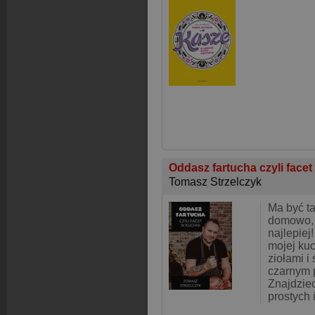
Oddasz fartucha czyli face
Tomasz Strzelczyk
Ma być ta
domowo, 
najlepie
mojej ku
ziołami 
czarnym 
Znajdzie
prostych i