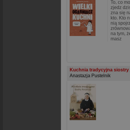
To, co mo
zjedz dzi
zna się n
kto. Kto 
nią spojr
zrównowa
na tym, 
masz
Kuchnia tradycyjna siostry
Anastazja Pustelnik