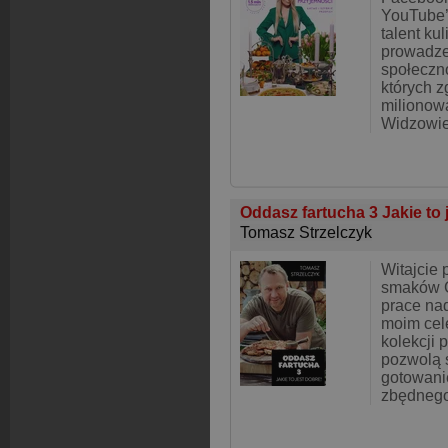
YouTube’a
talent kul
prowadz
społeczn
których z
milionow
Widzowi
Oddasz fartucha 3 Jakie to 
Tomasz Strzelczyk
Witajcie
smaków 
prace nad
moim cel
kolekcji 
pozwolą 
gotowan
zbędnego