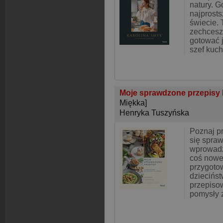
natury. G
najprost
świecie. T
zechcesz
gotować 
szef kuch
Moje sprawdzone przepisy 
Miękka]
Henryka Tuszyńska
Poznaj pr
się spra
wprowadz
coś nowe
przygoto
dziecińst
przepisow
pomysły z