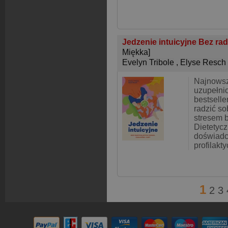
Jedzenie intuicyjne Bez ra
Miękka]
Evelyn Tribole
,
Elyse Resch
Najnowsz
uzupełni
bestsell
radzić so
stresem 
Dietetyc
doświadc
profilakt
1
2
3