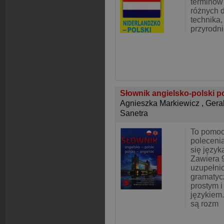
terminów 
różnych d
technika
przyrodn
Słownik angielsko-polski p
Agnieszka Markiewicz
,
Geral
Sanetra
To pomo
poleceni
się język
Zawiera 
uzupełni
gramatyc
prostym 
językiem
są rozm