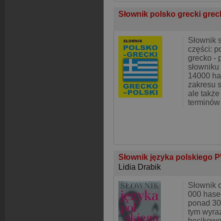
Słownik polsko grecki grec
Słownik 
części: po
grecko - 
słowniku
14000 ha
zakresu 
ale także
terminów
Słownik języka polskiego
Lidia Drabik
Słownik 
000 haseł 
ponad 30
tym wyra
becikowe,