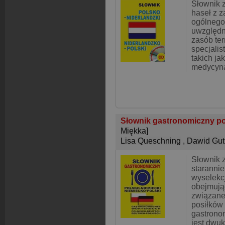
Słownik 
haseł z 
ogólnego
uwzględn
zasób te
specjalis
takich jak
medycyna
Słownik gastronomiczny po
Miękka]
Lisa Queschning
,
Dawid Gut
Słownik z
starannie
wyselekc
obejmując
związane
posiłków 
gastrono
jest dwuk