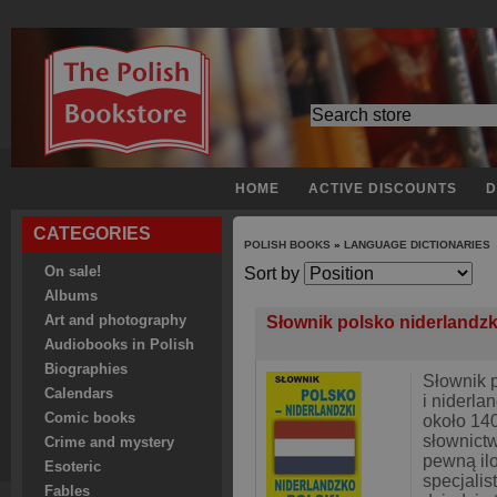
HOME
ACTIVE DISCOUNTS
D
CATEGORIES
POLISH BOOKS
»
LANGUAGE DICTIONARIES
On sale!
Sort by
Albums
Art and photography
Słownik polsko niderlandzk
Audiobooks in Polish
Biographies
Słownik p
Calendars
i niderla
Comic books
około 14
słownict
Crime and mystery
pewną il
Esoteric
specjalis
Fables