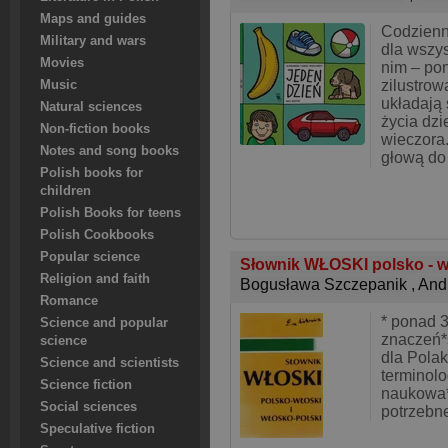
Maps and guides
Codzienn
Military and wars
dla wszy
Movies
nim – po
zilustrow
Music
układają 
Natural sciences
życia dzi
Non-fiction books
wieczora
Notes and song books
głową do
Polish books for
children
Polish Books for teens
Polish Cookbooks
Popular science
Słownik WŁOSKI polsko - wł
Religion and faith
Bogusława Szczepanik
,
And
Romance
* ponad 3
Science and popular
znaczeń*
science
dla Pola
Science and scientists
terminolo
Science fiction
naukowa*
Social sciences
potrzebn
Speculative fiction