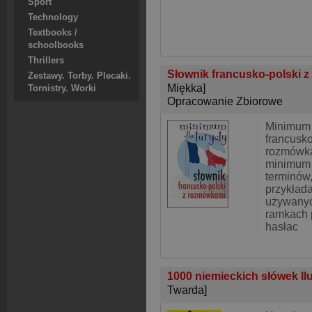
Sport
Technology
Textbooks /
schoolbooks
Thrillers
Słownik francusko-polski 
Zestawy. Torby. Plecaki.
Miękka]
Tornistry. Worki
Opracowanie Zbiorowe
Minimum d
francusko
rozmówka
minimum 
terminów
przykłada
używanyc
ramkach 
hasłac
1000 niemieckich słówek Il
Twarda]