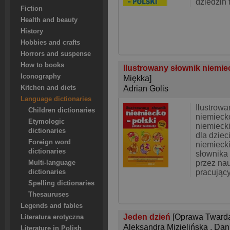
dziedzin 
Fiction
Health and beauty
History
Hobbies and crafts
Horrors and suspense
How to books
Ilustrowany słownik niemie
Iconography
Miękka]
Kitchen and diets
Adrian Golis
Language dictionaries
Ilustrowa
Children dictionaries
niemiecko
Etymologic
niemiecki
dictionaries
dla dziec
Foreign word
niemieck
dictionaries
słownika
przez na
Multi-language
pracując
dictionaries
Spelling dictionaries
Thesauruses
Legends and fables
Jeden dzień
[Oprawa Tward
Literatura erotyczna
Aleksandra Mizielińska
,
Dani
Literature in Polish