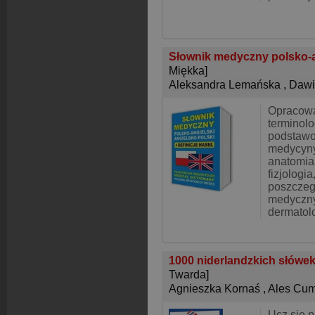
Słownik medyczny polsko-an
Miękka]
Aleksandra Lemańska
,
Dawi
Opracowa
terminolo
podstaw
medycyny,
anatomia
fizjologia
poszczegó
medycznyc
dermatolo
1000 niderlandzkich słówek
Twarda]
Agnieszka Kornaś
,
Ales Cu
Ucz się p