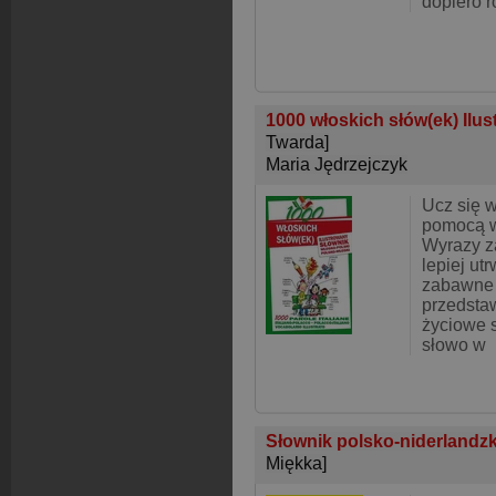
dopiero 
1000 włoskich słów(ek) Ilu
Twarda]
Maria Jędrzejczyk
Ucz się w
pomocą we
Wyrazy z
lepiej utr
zabawne i
przedsta
życiowe s
słowo w
Słownik polsko-niderlandzki
Miękka]