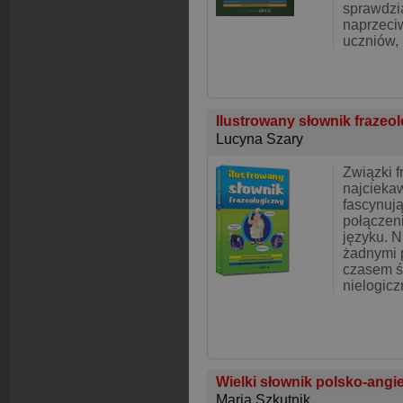
sprawdzi
naprzeci
uczniów, 
Ilustrowany słownik frazeo
Lucyna Szary
Związki f
najciekaw
fascynują
połączen
języku. N
żadnymi 
czasem ś
nielogicz
Wielki słownik polsko-angi
Maria Szkutnik