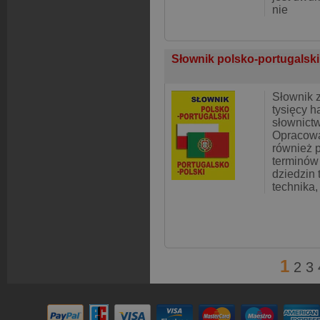
nie
Słownik polsko-portugalski
Słownik 
tysięcy h
słownict
Opracowa
również 
terminów 
dziedzin 
technika
1
2
3