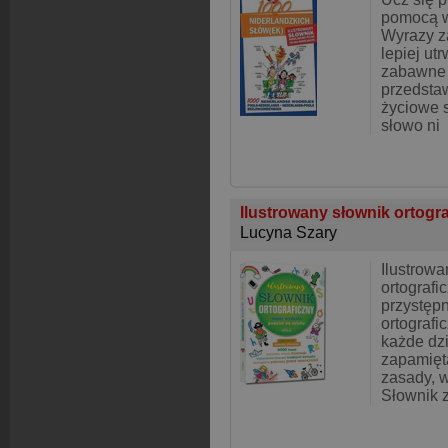
pomocą we
Wyrazy z
lepiej utr
zabawne i
przedsta
życiowe s
słowo ni
Ilustrowany słownik ortogr
Lucyna Szary
Ilustrowa
ortografi
przystępn
ortografi
każde dzi
zapamięt
zasady, w
Słownik 