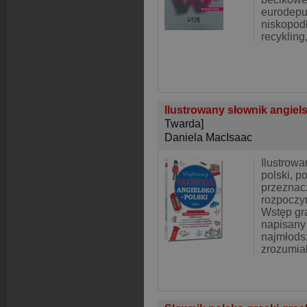
eurodepu
niskopod
recykling
Ilustrowany słownik angiels
Twarda]
Daniela MacIsaac
Ilustrowa
polski, p
przeznacz
rozpoczy
Wstęp gr
napisany
najmłodsz
zrozumia