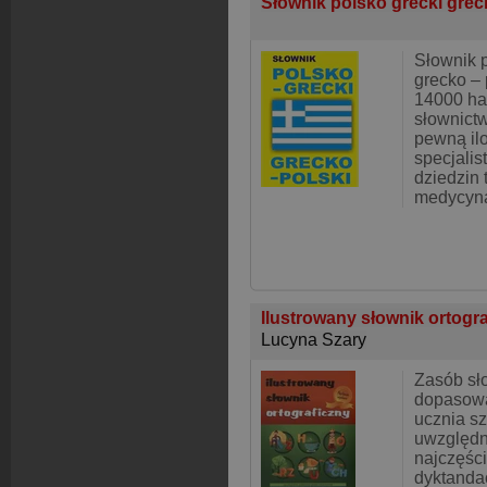
Słownik polsko grecki grec
Słownik p
grecko – 
14000 ha
słownict
pewną il
specjalis
dziedzin 
medycyna
Ilustrowany słownik ortogr
Lucyna Szary
Zasób sł
dopasowa
ucznia s
uwzględn
najczęści
dyktanda