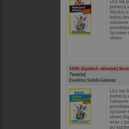
Ucz się p
pomocą we
Wyrazy z
lepiej utr
zabawne i
przedsta
życiowe s
słowo
1000 śląskich słów(ek) Ilus
Twarda]
Ewelina Sokół-Galwas
Ucz się ś
pomocą we
zabawne i
przedsta
życiowe s
słowo ślą
wraz z p
po każdy