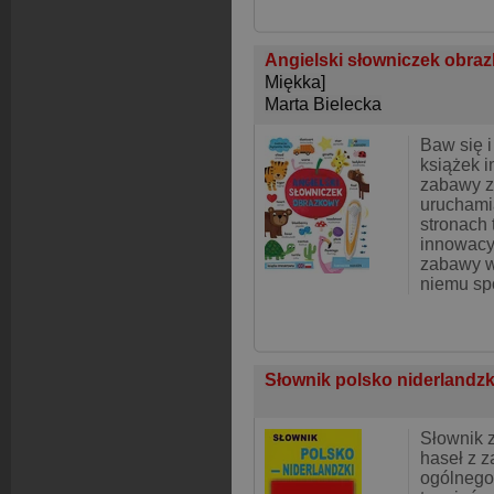
Angielski słowniczek obraz
Miękka]
Marta Bielecka
Baw się i
książek i
zabawy z 
uruchami
stronach t
innowacy
zabawy w
niemu sp
Słownik polsko niderlandzk
Słownik 
haseł z 
ogólnego,