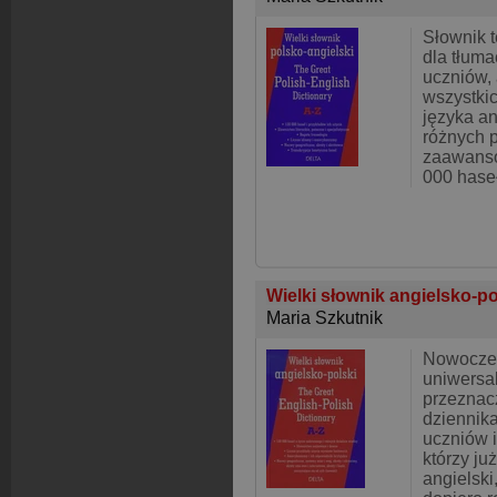
Słownik t
dla tłuma
uczniów, 
wszystkic
języka an
różnych 
zaawanso
000 hase
Wielki słownik angielsko-p
Maria Szkutnik
Nowoczes
uniwersa
przeznac
dziennika
uczniów i
którzy ju
angielski,