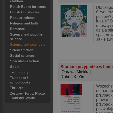
children
Polish Books for teens
Dlaczego
Czym róż
Polish Cookbooks
płazów? 
Popular science
ludzie? 
Religion and faith
unoszą s
Romance
działa si
spacerow
Science and popular
Jakie zw
science
Science and scientists
Science fiction
Social sciences
Speculative fiction
Studium przypadku w bada
Sport
[Oprawa Miękka]
Technology
Robert K. Yin
Textbooks /
schoolbooks
Wszechs
Thrillers
do badań
Zestawy. Torby. Plecaki.
przypadk
Tornistry. Worki
prowadzo
przypadk
pozwalaj