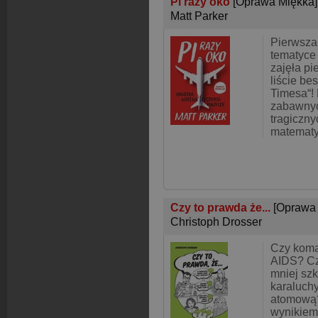
Pi razy oko
[Oprawa Miękka]
Matt Parker
Pierwsza 
tematyce
zajęła pi
liście be
Timesa“! 
zabawnyc
tragiczn
matemat
Czy to prawda że...
[Oprawa
Christoph Drosser
Czy koma
AIDS? Czy
mniej sz
karaluch
atomową?
wynikiem