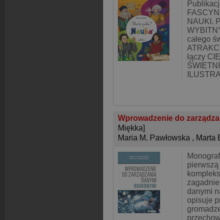
Publikac
FASCYN
NAUKI. P
WYBITN
całego ś
ATRAKC
łączy C
ŚWIETN
ILUSTRA
Wprowadzenie do zarządz
Miękka]
Maria M. Pawłowska
,
Marta 
Monograf
pierwszą
kompleks
zagadnie
danymi n
opisuje 
gromadze
przechow