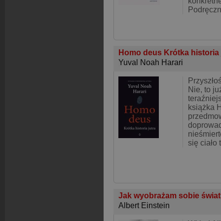
konkretn
Podręczn
Homo deus Krótka historia 
Yuval Noah Harari
Przyszło
Nie, to j
teraźniej
książka 
przedmow
doprowad
nieśmiert
się ciało 
Jak wyobrażam sobie świat 
Albert Einstein