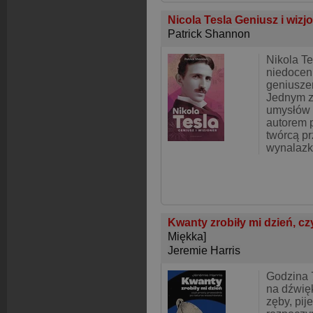
Nicola Tesla Geniusz i wizj
Patrick Shannon
Nikola Te
niedocen
geniuszem
Jednym z
umysłów 
autorem 
twórcą p
wynalazkó
Kwanty zrobiły mi dzień, cz
Miękka]
Jeremie Harris
Godzina 
na dźwię
zęby, pij