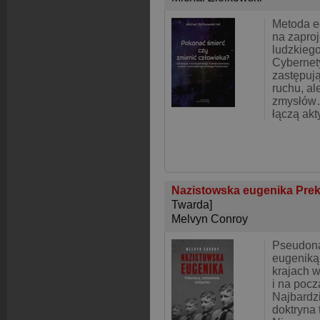
Metoda e
na zapro
ludzkieg
Cybernet
zastępują
ruchu, al
zmysłów
łączą ak
Nazistowska eugenika Prek
Twarda]
Melvyn Conroy
Pseudon
eugeniką 
krajach w
i na pocz
Najbardzi
doktryna 