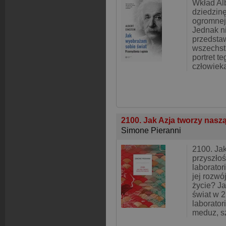
Wkład Alb
dziedzinę
ogromnej 
Jednak ni
przedsta
wszechstr
portret t
człowieka
2100. Jak Azja tworzy nasz
Simone Pieranni
2100. Jak
przyszłoś
laborator
jej rozw
życie? J
świat w 
laborator
meduz, s