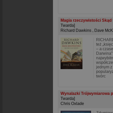
Magia rzeczywistości Skąd 
Twarda]
Richard Dawkins
,
Dave McK
RICHARD
też „ksi
– a czase
Darwina” 
najwybitn
współcze
jednym z
popularyz
twórc
Wynalazki Trójwymiarowa po
Twarda]
Chris Oxlade
Zdumiewa