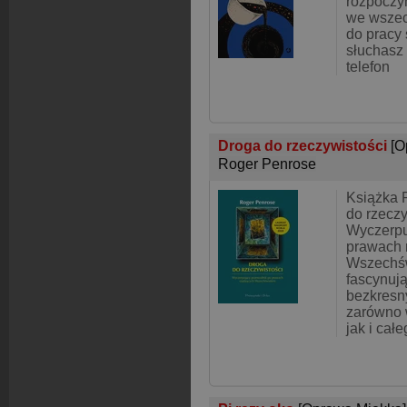
rozpoczy
we wszec
do pracy 
słuchasz 
telefon
Droga do rzeczywistości
[O
Roger Penrose
Książka 
do rzeczy
Wyczerpu
prawach 
Wszechśw
fascynuj
bezkresn
zarówno 
jak i całe