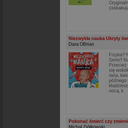
Oryginaln
zaskakuj
Niezwykła nauka Ukryty św
Dara OBrian
Fizyka? 
Serio? N
Przecież 
się wokó
rana, kie
późnego 
kładziesz
nocą, k
Pokonać śmierć czy zmieni
Michał Ziółkowski