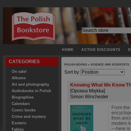
HOME
ACTIVE DISCOUNTS
D
CATEGORIES
POLISH BOOKS
»
SCIENCE AND SCIENTISTS
On sale!
Sort by
Albums
Art and photography
Knowing What We Know The
[Oprawa Miękka]
Audiobooks in Polish
Simon Winchester
Biographies
Calendars
From the c
Comic books
encyclope
Crime and mystery
from anc
modern k
Esoteric
—here is
Fables