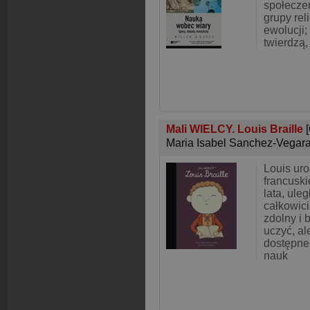
społecze
grupy rel
ewolucji;
twierdzą,
Mali WIELCY. Louis Braille
Maria Isabel Sanchez-Vegar
Louis uro
francuski
lata, ule
całkowici
zdolny i 
uczyć, al
dostępne
nauk