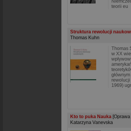
Niemczec
teorii eu
Struktura rewolucji nauko
Thomas Kuhn
Thomas S
w XX wie
wpływowy
amerykań
teoretyk
głównym 
rewolucj
1969) ug
Kto to puka Nauka
[Oprawa
Katarzyna Vanevska