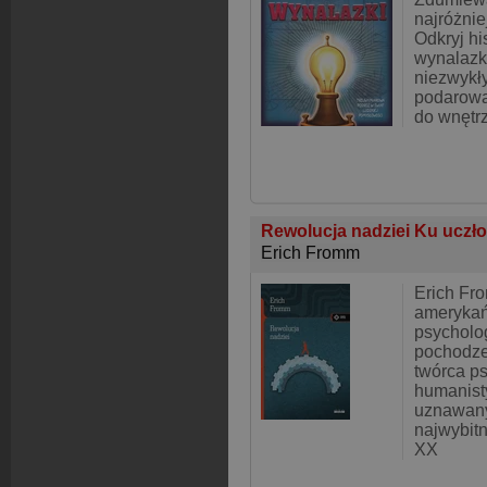
najróżni
Odkryj hi
wynalazkó
niezwykł
podarowal
do wnętr
Rewolucja nadziei Ku uczło
Erich Fromm
Erich Fr
amerykań
psycholog 
pochodze
twórca p
humanisty
uznawany
najwybit
XX