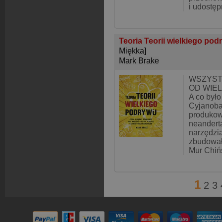
i udostęp
Teoria Teorii wielkiego po
Miękka]
Mark Brake
WSZYST
OD WIE
A co było
Cyjanoba
produkow
neandert
narzędzia
zbudowała
Mur Chińs
1
2
3