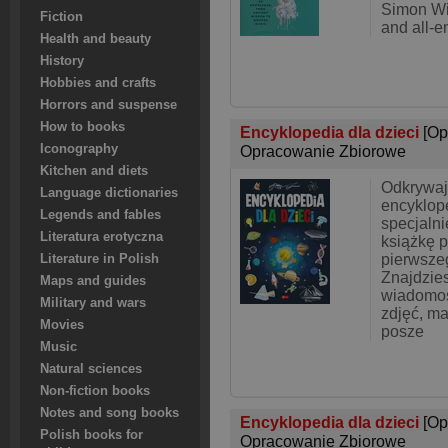
Simon Win
Fiction
and all-
Health and beauty
History
Hobbies and crafts
Horrors and suspense
How to books
Encyklopedia dla dzieci
[Op
Iconography
Opracowanie Zbiorowe
Kitchen and diets
Odkrywaj
Language dictionaries
encyklop
Legends and fables
specjalni
Literatura erotyczna
książkę p
pierwsze
Literature in Polish
Znajdzie
Maps and guides
wiadomoś
Military and wars
zdjęć, map
Movies
posze
Music
Natural sciences
Non-fiction books
Notes and song books
Encyklopedia dla dzieci
[Op
Polish books for
Opracowanie Zbiorowe