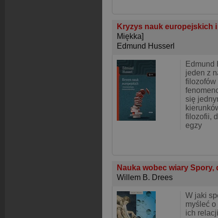
Kryzys nauk europejskich 
Miękka]
Edmund Husserl
Edmund H
jeden z 
filozofów
fenomenol
się jedny
kierunkó
filozofii,
egzy
Nauka wobec wiary Spory, 
Willem B. Drees
W jaki s
myśleć o 
ich relac