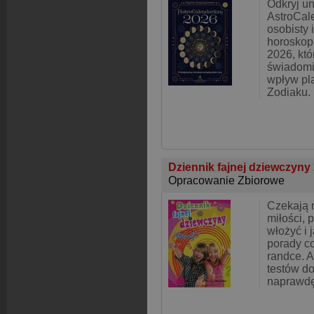
Odkryj un
AstroCal
osobisty 
horoskop 
2026, któ
świadomi
wpływ pla
Zodiaku. 
Dziennik fajnej dziewczyny
Opracowanie Zbiorowe
Czekają 
miłości, 
włożyć i j
porady co
randce. A
testów do
naprawdę