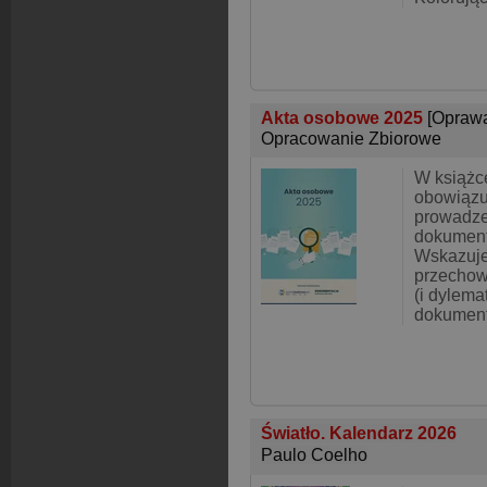
Akta osobowe 2025
[Opraw
Opracowanie Zbiorowe
W książc
obowiązu
prowadze
dokument
Wskazuje
przechow
(i dylema
dokument
Światło. Kalendarz 2026
Paulo Coelho