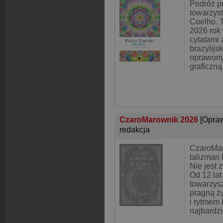
Podróż pr
towarzyst
Coelho. 
2026 rok 
cytatami 
brazylijs
oprawony
graficzną
CzaroMarownik 2026
[Opra
redakcja
CzaroMar
talizman 
Nie jest
Od 12 lat
towarzys
pragną ży
i rytmem 
najbardz