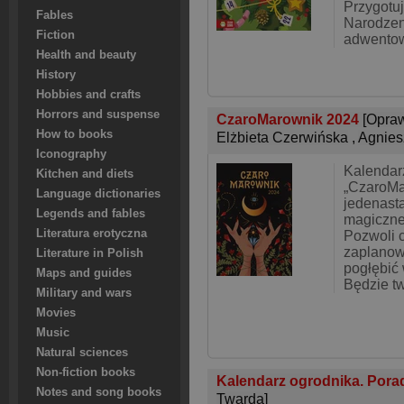
Przygotuj
Fables
Narodzen
Fiction
adwento
Health and beauty
History
Hobbies and crafts
Horrors and suspense
CzaroMarownik 2024
[Opra
How to books
Elżbieta Czerwińska
,
Agnies
Iconography
Kalendarz
Kitchen and diets
„CzaroMa
Language dictionaries
jedenast
Legends and fables
magiczne
Literatura erotyczna
Pozwoli c
zaplanow
Literature in Polish
pogłębić
Maps and guides
Będzie t
Military and wars
Movies
Music
Natural sciences
Non-fiction books
Kalendarz ogrodnika. Porad
Notes and song books
Twarda]