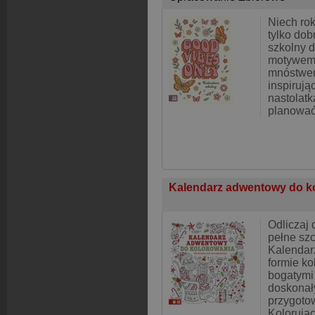
Niech rok
tylko dob
szkolny d
motywem 
mnóstwem
inspirują
nastolat
planować
Kalendarz adwentowy do k
Odliczaj 
pełne szc
Kalendar
formie ko
bogatymi 
doskonał
przygotow
Kolorując