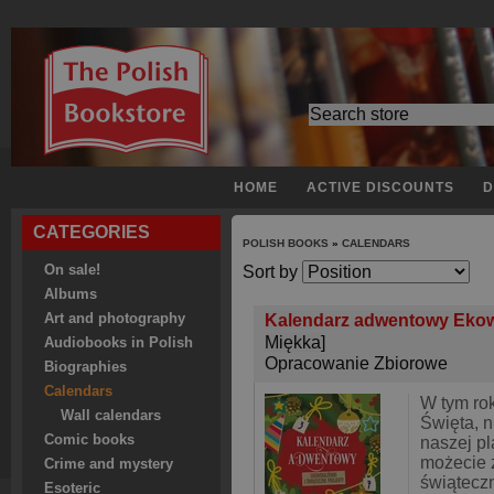
HOME
ACTIVE DISCOUNTS
D
CATEGORIES
POLISH BOOKS
»
CALENDARS
On sale!
Sort by
Albums
Art and photography
Kalendarz adwentowy Ekows
Miękka]
Audiobooks in Polish
Opracowanie Zbiorowe
Biographies
Calendars
W tym ro
Wall calendars
Święta, n
Comic books
naszej pl
możecie 
Crime and mystery
świąteczn
Esoteric