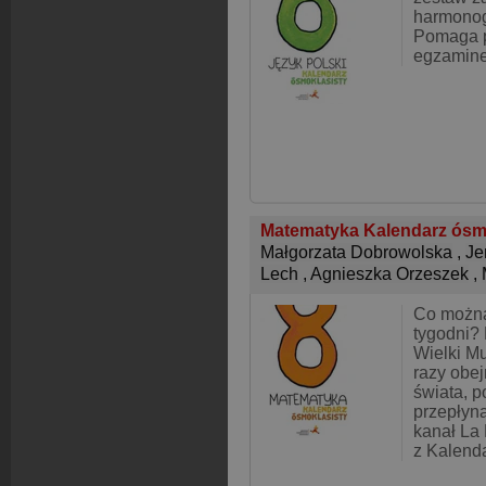
harmonog
Pomaga p
egzamine
Matematyka Kalendarz ósm
Małgorzata Dobrowolska
,
Je
Lech
,
Agnieszka Orzeszek
,
Co można
tygodni?
Wielki Mu
razy obej
świata, 
przepłyn
kanał La
z Kalend