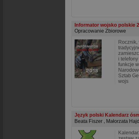
Informator wojsko polskie 
Opracowanie Zbiorowe
Rocznik,
tradycyj
zamieszc
i telefon
funkcje w
Narodowej
Sztab Gen
wojs
Język polski Kalendarz ós
Beata Fiszer
,
Małorzata Haj
Kalendarz
zestaw z