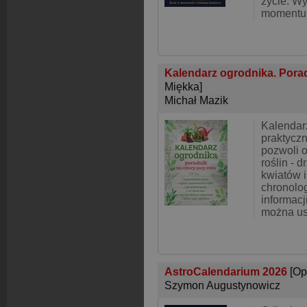
życie. W
momentu
Kalendarz ogrodnika. Porad
Miękka]
Michał Mazik
Kalendar
praktyczn
pozwoli o
roślin - 
kwiatów i
chronolo
informacj
można us
AstroCalendarium 2026
[Op
Szymon Augustynowicz