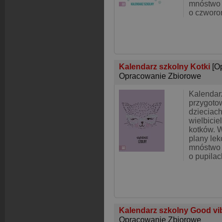
mnóstwo 
o czworo
Kalendarz szkolny Kotki
[O
Opracowanie Zbiorowe
Kalendar
przygoto
dzieciach
wielbicie
kotków. W
plany lekc
mnóstwo 
o pupilac
Kalendarz szkolny Good v
Opracowanie Zbiorowe