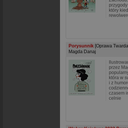
przygody
który kie
rewolwe
Porysunnik
[Oprawa Twarda
Magda Danaj
Ilustrowa
przez Ma
popularn
która w s
i z humor
codzienn
czasem i
celnie