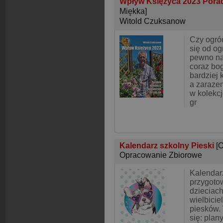
Wpływ Księżyca 2023 Porad
Miękka]
Witold Czuksanow
Czy ogród
się od og
pewno nas
coraz bog
bardziej 
a zaraze
w kolekc
gr
Kalendarz szkolny Pieski
[
Opracowanie Zbiorowe
Kalendar
przygoto
dzieciach
wielbicie
piesków.
się: plany