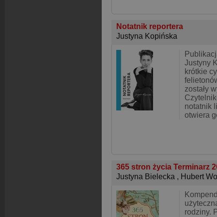
Notatnik reportera
Justyna Kopińska
Publikac
Justyny K
krótkie cy
felietonów
zostały w
Czytelni
notatnik l
otwiera g
365 stron życia Terminarz 
Justyna Bielecka
,
Hubert Wo
Kompendi
użyteczn
rodziny. 