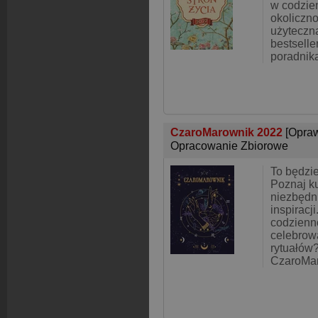
w codzie
okoliczno
użyteczn
bestselle
poradnik
CzaroMarownik 2022
[Opra
Opracowanie Zbiorowe
To będzie
Poznaj k
niezbędn
inspiracj
codzienno
celebrow
rytuałów?
CzaroMar