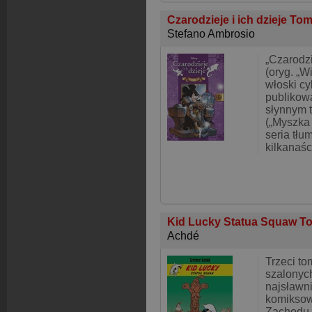
Czarodzieje i ich dzieje To
Stefano Ambrosio
„Czarodzi
(oryg. „W
włoski cy
publikow
słynnym t
(„Myszka 
seria tł
kilkanaśc
Kid Lucky Statua Squaw T
Achdé
Trzeci to
szalonyc
najsławni
komiksow
Zachodu.