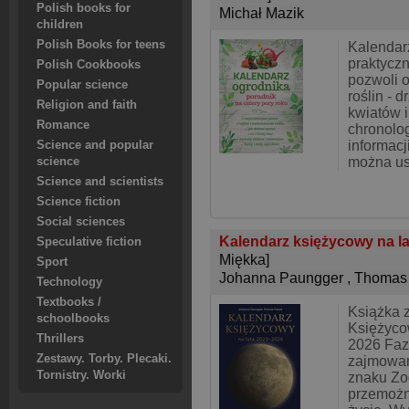
Polish books for
Michał Mazik
children
Polish Books for teens
Kalendar
praktyczn
Polish Cookbooks
pozwoli o
Popular science
roślin - 
Religion and faith
kwiatów i
Romance
chronolo
informacj
Science and popular
można us
science
Science and scientists
Science fiction
Social sciences
Kalendarz księżycowy na la
Speculative fiction
Miękka]
Sport
Johanna Paungger
,
Thomas
Technology
Textbooks /
Książka 
schoolbooks
Księżycow
Thrillers
2026 Faz
Zestawy. Torby. Plecaki.
zajmowan
Tornistry. Worki
znaku Zo
przemożn