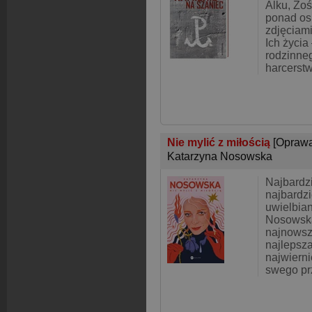
Alku, Zoś
ponad os
zdjęciam
Ich życia
rodzinne
harcerstw
Nie mylić z miłością
[Oprawa
Katarzyna Nosowska
Najbardzi
najbardzi
uwielbian
Nosowsk
najnowsz
najlepsza
najwierni
swego pr