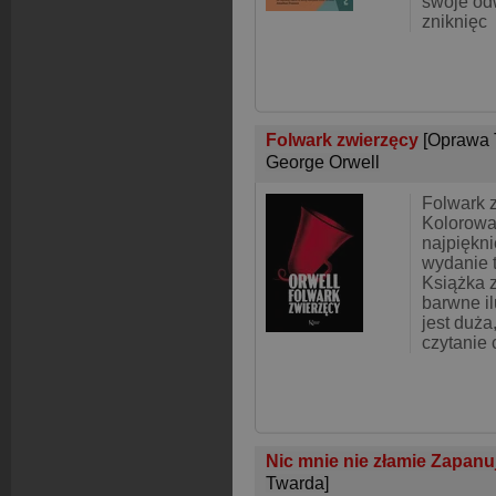
swoje od
zniknięc
Folwark zwierzęcy
[Oprawa 
George Orwell
Folwark z
Kolorowa
najpiękn
wydanie t
Książka 
barwne il
jest duża
czytanie 
Nic mnie nie złamie Zapanu
Twarda]