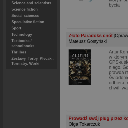
Science and scientists
bycia
Science fiction
Social sciences
Speculative fiction
Sport
Technology
Złoto Paradoks cnót
[Opraw
Mateusz Gostyński
Textbooks /
schoolbooks
Artur Kon
Thrillers
w którym 
Zestawy. Torby. Plecaki.
GPS-a śl
Tornistry. Worki
niego. Gd
prawda r
świadomo
odbiera 
chwili wal
Prowadź swój pług przez k
Olga Tokarczuk