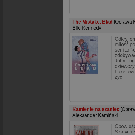
The Mistake. Błąd
[Oprawa 
Elle Kennedy
Odkryj em
miłość po
serii „of
zdobywać 
John Log
dziewczy
hokejowej
życ
Kamienie na szaniec
[Opraw
Aleksander Kamiński
Opowieść
Szarych 