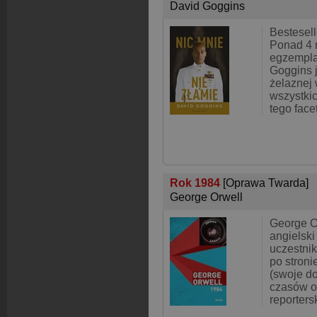
David Goggins
Bestesel
Ponad 4 
egzempla
Goggins 
żelaznej w
wszystki
tego face
Rok 1984
[Oprawa Twarda]
George Orwell
George O
angielski
uczestnik
po stroni
(swoje d
czasów o
reporters