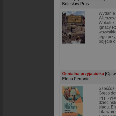
Bolesław Prus
Wydanie 
Warszawy
Wokulski.
Ignacy Rz
wszystkie
jego przy
pojęcia o
Genialna przyjaciółka
[Opra
Elena Ferrante
Sześćdzie
Greco dow
jej przyj
dziecińst
śladu. El
Lila wpro