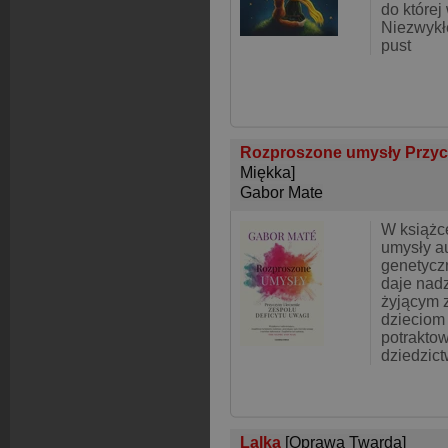
do której
Niezwykł
pust
Rozproszone umysły Przycz
Miękka]
Gabor Mate
W książc
umysły au
genetycz
daje nadz
żyjącym 
dzieciom 
potrakto
dziedzic
Lalka
[Oprawa Twarda]