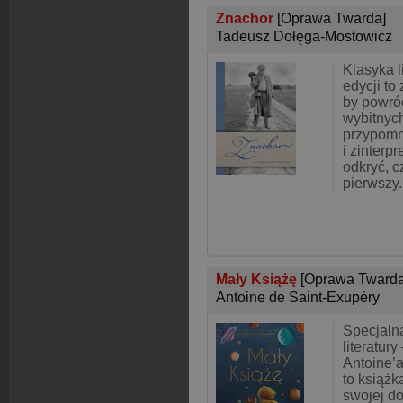
Znachor
[Oprawa Twarda]
Tadeusz Dołęga-Mostowicz
Klasyka l
edycji to
by powróc
wybitnyc
przypomni
i zinterp
odkryć, c
pierwszy.
Mały Książę
[Oprawa Twarda
Antoine de Saint-Exupéry
Specjalna
literatur
Antoine’a
to książk
swojej do