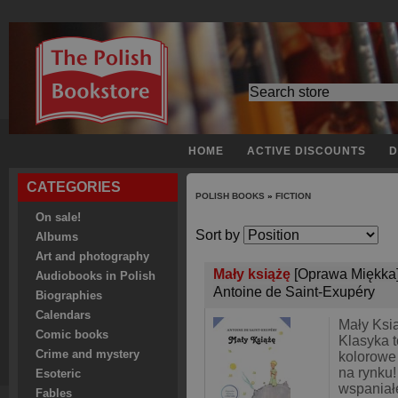
HOME
ACTIVE DISCOUNTS
D
CATEGORIES
POLISH BOOKS
»
FICTION
On sale!
Sort by
Albums
Art and photography
Mały książę
[Oprawa Miękka
Audiobooks in Polish
Antoine de Saint-Exupéry
Biographies
Calendars
Mały Ksi
Comic books
Klasyka t
Crime and mystery
kolorowe
na rynku!
Esoteric
wspaniałe
Fables