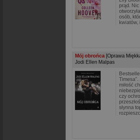
prąd. Nic
otworzyła
osób, któ
kwiatów, 
Mój obrońca
[Oprawa Miękk
Jodi Ellen Malpas
Bestselle
Timesa". 
miłość ch
niebezpi
czy ochr
przeszło
słynna to
rozpiesz