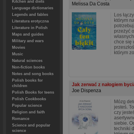
Kitchen and diets
Melissa Da Costa
Language dictionaries
Los łącz
Legends and fables
którym na
Literatura erotyczna
potrzebuj
Literature in Polish
przeżyć o
Maps and guides
własnych
Military and wars
chce się 
przeszłoś
Movies
którym zos
Music
Natural sciences
Non-fiction books
Notes and song books
Polish books for
Jak zerwać z nałogiem byc
children
Joe Dispenza
Polish Books for teens
Polish Cookbooks
Mózg dete
Popular science
jesteś. T
czy jeste
Religion and faith
asertywn
Romance
siebie. O
Science and popular
techniki 
science
którym p