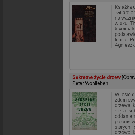
Książka 
„Guardian
najważni
wieku. Th
kryminal
podstawi
film pt. P
Agnieszki
Sekretne życie drzew
[Opra
Peter Wohlleben
W lesie d
zdumiewa
drzewa, 
się ze so
oddaniem
potomstw
starych i
drzewa, k