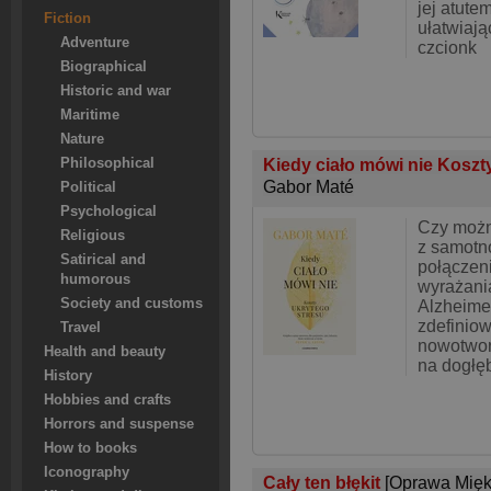
jej atute
Fiction
ułatwiają
Adventure
czcionk
Biographical
Historic and war
Maritime
Nature
Kiedy ciało mówi nie Koszt
Philosophical
Gabor Maté
Political
Psychological
Czy możn
Religious
z samotno
Satirical and
połączen
humorous
wyrażani
Society and customs
Alzheime
zdefinio
Travel
nowotwor
Health and beauty
na dogłę
History
Hobbies and crafts
Horrors and suspense
How to books
Iconography
Cały ten błękit
[Oprawa Mięk