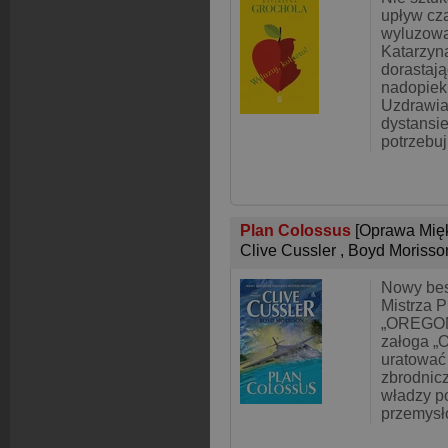
upływ cza
wyluzowa
Katarzyn
dorastają
nadopiek
Uzdrawia
dystansie
potrzebuj
Plan Colossus
[Oprawa Mię
Clive Cussler
,
Boyd Morisso
Nowy bes
Mistrza P
„OREGON”
załoga „
uratować
zbrodnic
władzy p
przemysł