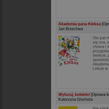
Akademia pana Kleksa
[Op
Jan Brzechwa
Oto pan K
się zna, 
chowa i 
przygoda
świecie,
opowieśc
Akademia
Lekcje w 
Wyluzuj, kobieto!
[Oprawa M
Katarzyna Grochola
Nie sztuk