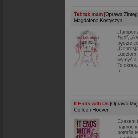
Też tak mam
[Oprawa Zinte
Magdalena Kostyszyn
„Tampony
żyję”, „A
będzie có
„Depresj
Ludziom s
wymyślają
To okres,
p
It Ends with Us
[Oprawa Mię
Colleen Hoover
Czasem t
najmocni
potrafią 
Lily Blo