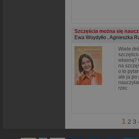
Szczęścia można się nauc
Ewa Woydyłło
,
Agnieszka 
Wiele dr
szczęści
własną? C
na szczę
o to pyta
ale ja po 
nauczyła
rzec
1
2
3