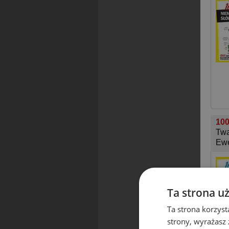
100
Twa
Ewe
Ta strona u
Ta strona korzyst
strony, wyrażasz