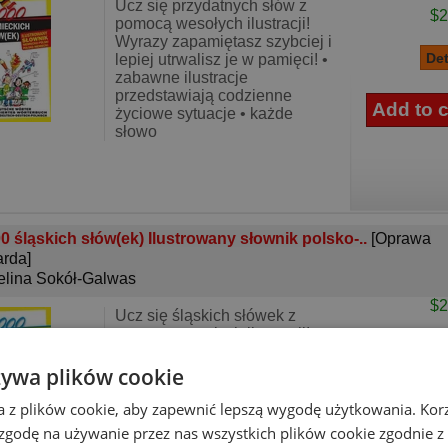
Ucz się przydatnych słów z
$2
pomocą wesołych ilustracji!
Wyrazy zapamiętasz szybciej i
lepiej utrwalisz je w pamięci! •
zabawne ilustracje
przedstawiają codzienne
życiowe sytuacje • każde
słowo
0 śląskich słów(ek) Ilustrowany słownik polsko-..
[Oprawa
rda]
lina Sokół-Galwas
$2
Ucz się śląskich słówek z
pomocą wesołych ilustracji! •
zabawne ilustracje
przedstawiają codzienne
żywa plików cookie
życiowe sytuacje • każde
słowo śląskie jest podane
a z plików cookie, aby zapewnić lepszą wygodę użytkowania. Korzy
wraz z polskim tłumaczeniem •
 zgodę na używanie przez nas wszystkich plików cookie zgodnie 
po każdym blok