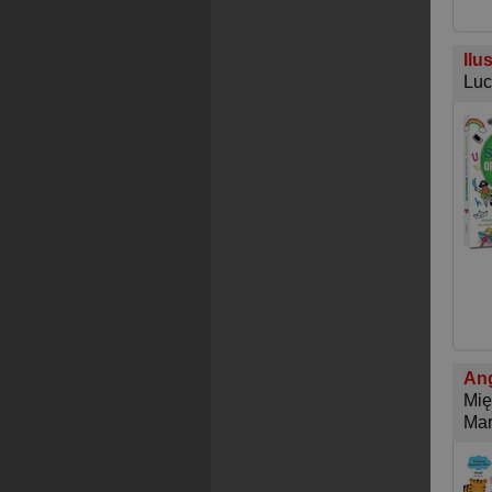
Ilu
Luc
Ang
Mię
Mar