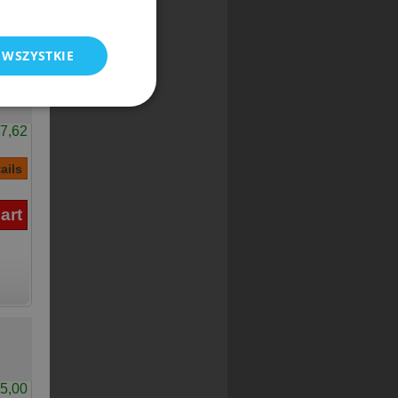
 WSZYSTKIE
7,62
5,00