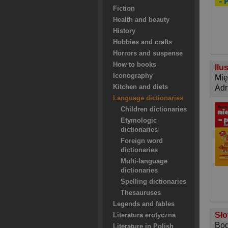
Fiction
Health and beauty
History
Hobbies and crafts
Horrors and suspense
How to books
Ilu
Iconography
Mię
Kitchen and diets
Adr
Language dictionaries
Children dictionaries
Etymologic
dictionaries
Foreign word
dictionaries
Multi-language
dictionaries
Spelling dictionaries
Thesauruses
Legends and fables
Sło
Literatura erotyczna
Bog
Literature in Polish