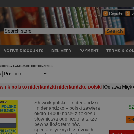
Register
L
ACTIVE DISCOUNTS
DELIVERY
PAYMENT
TERMS & CON
 BOOKS
»
LANGUAGE DICTIONARIES
y
wnik polsko niderlandzki niderlandzko polski
[Oprawa Miękk
Słownik polsko – niderlandzki
$2
i niderlandzko – polski zawiera
około 14000 haseł z zakresu
słownictwa ogólnego, a także
pewną ilość terminów
specjalistycznych z różnych