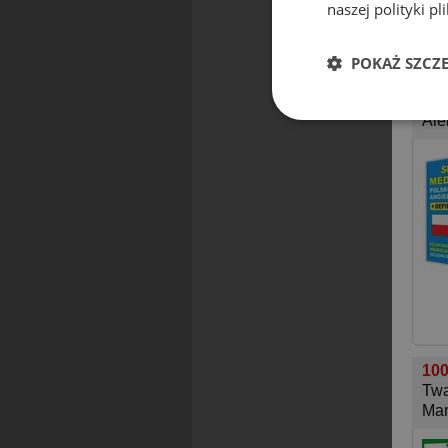
naszej polityki pl
POKAŻ SZCZ
Sło
Mię
Ale
100
Twa
Mar