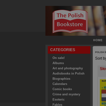
HOME
CATEGORIES
POLISH
On sale!
Sort b
Albums
Art and photography
Sło
Audiobooks in Polish
Biographies
Calendars
Comic books
Crime and mystery
Esoteric
Fables