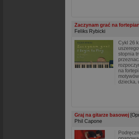
Zaczynam grać na fortepia
Feliks Rybicki
Cykl 26 k
uszerego
stopnia t
przeznac
rozpoczy
na fortep
motywów
dziecka, 
Graj na gitarze basowej
[Op
Phil Capone
Podręczn
opanować