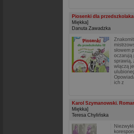
Piosenki dla przedszkolaka
Miękka]
Danuta Zawadzka
Znakomite
mistrzow
słowem pi
oczarują
sprawią, 
włączą j
ulubioneg
Opowiada
ich z
Karol Szymanowski. Romans
Miękka]
Teresa Chylińska
Niezwykł
korespon