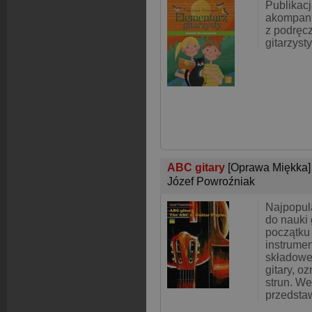
Publikac
akompani
z podręc
gitarzysty
ABC gitary
[Oprawa Miękka]
Józef Powroźniak
Najpopul
do nauki 
początku
instrumen
składowe
gitary, o
strun. W
przedsta