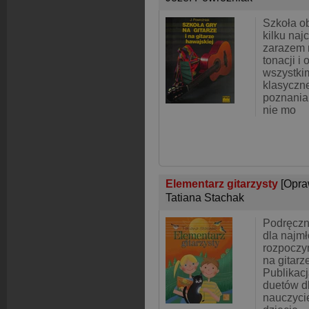
Szkoła o
kilku naj
zarazem 
tonacji i
wszystki
klasyczn
poznania 
nie mo
Elementarz gitarzysty
[Opra
Tatiana Stachak
Podręczn
dla najmł
rozpoczy
na gitarz
Publikacj
duetów dl
nauczyci