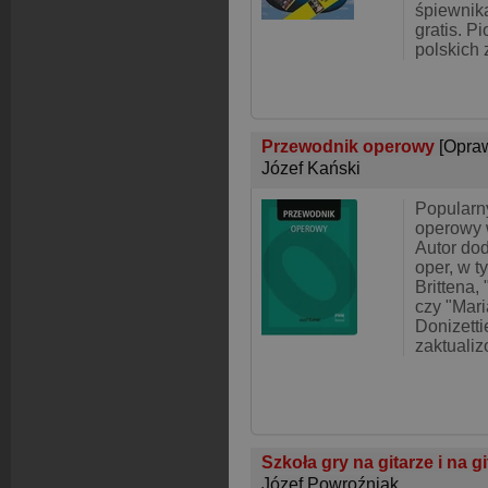
śpiewnik
gratis. P
polskich
Przewodnik operowy
[Opra
Józef Kański
Popularn
operowy 
Autor do
oper, w t
Brittena,
czy "Mari
Donizetti
zaktuali
Szkoła gry na gitarze i na g
Józef Powroźniak