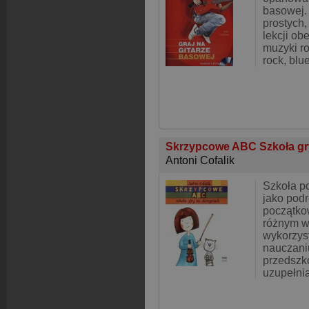
basowej.
prostych,
lekcji ob
muzyki r
rock, blue
Skrzypcowe ABC Szkoła gr
Antoni Cofalik
Szkoła p
jako pod
początko
różnym w
wykorzys
nauczaniu
przedszk
uzupełnia