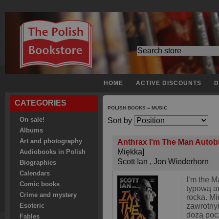
HOME
ACTIVE DISCOUNTS
D
CATEGORIES
POLISH BOOKS
»
MUSIC
On sale!
Sort by
Albums
Art and photography
Anthrax I'm The Man Autobi
Miękka]
Audiobooks in Polish
Scott Ian
,
Jon Wiederhorn
Biographies
Calendars
I’m the M
Comic books
typową a
Crime and mystery
rocka. Mi
zawrotny
Esoteric
dozą poc
Fables