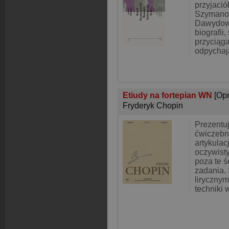
przyjació
Szymanow
Dawydow.
biografii,
przyciąga
odpychaj
Etiudy na fortepian WN
[Op
Fryderyk Chopin
Prezentuj
ćwiczebn
artykulacj
oczywist
poza te ś
zadania.
lirycznym
techniki 