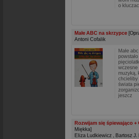
o klucza
Małe ABC na skrzypce
[Opr
Antoni Cofalik
Małe abc
powstało 
pięciola
wczesne 
muzyką, 
chcielib
świata pi
zorganiz
jeszcz
Rozwijam się śpiewająco + 
Miękka]
Eliza Ludkiewicz
,
Bartosz J.