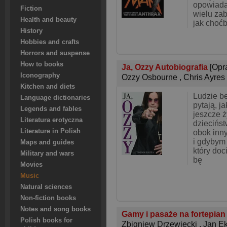
opowiada
Fiction
wielu za
Health and beauty
jak choćb
History
Hobbies and crafts
Horrors and suspense
How to books
Ja, Ozzy Autobiografia
[Opr
Iconography
Ozzy Osbourne
,
Chris Ayres
Kitchen and diets
Ludzie b
Language dictionaries
pytają, ja
Legends and fables
jeszcze 
Literatura erotyczna
dziecińst
Literature in Polish
obok inny
i gdybym
Maps and guides
który doc
Military and wars
bę
Movies
Music
Natural sciences
Non-fiction books
Notes and song books
Gamy i pasaże na fortepian
Polish books for
Zbigniew Drzewiecki
,
Jan Ek