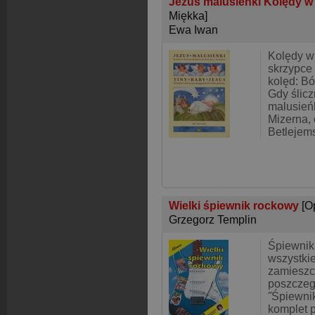
Jezus malusieńki Kolędy w 
Miękka]
Ewa Iwan
Kolędy w
skrzypce 
kolęd: Bó
Gdy ślic
malusieńk
Mizerna,
Betlejem
Wielki śpiewnik rockowy
[O
Grzegorz Templin
Śpiewnik
wszystkie
zamiesz
poszczeg
˝Śpiewni
komplet 