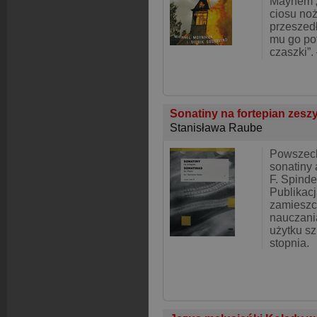
Mayhem „
ciosu no
przeszed
mu go po
czaszki”.
Sonatiny na fortepian zesz
Stanisława Raube
Powszech
sonatiny 
F. Spinde
Publikacj
zamieszc
nauczani
użytku s
stopnia.