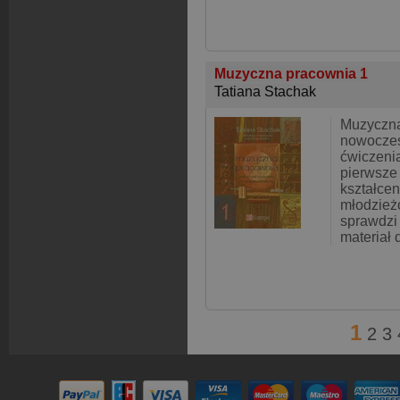
Muzyczna pracownia 1
Tatiana Stachak
Muzyczna
nowoczes
ćwiczeni
pierwsze
kształcen
młodzież
sprawdzi 
materiał 
1
2
3