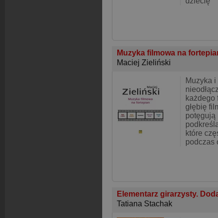
dziecię
Muzyka filmowa na fortepi
Maciej Zieliński
Muzyka i
nieodłąc
każdego 
głębię fi
potęgują i
podkreśla
które cz
podczas 
Elementarz girarzysty. Dod
Tatiana Stachak