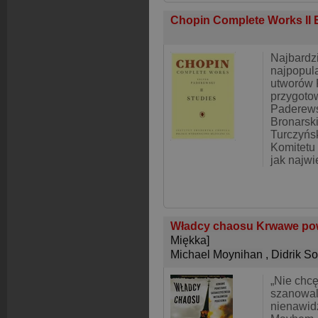
Chopin Complete Works II 
Najbardzi
najpopul
utworów 
przygotow
Paderews
Bronarski
Turczyńs
Komitetu
jak najwi
Władcy chaosu Krwawe pow
Miękka]
Michael Moynihan
,
Didrik So
„Nie chcę
szanowali
nienawid