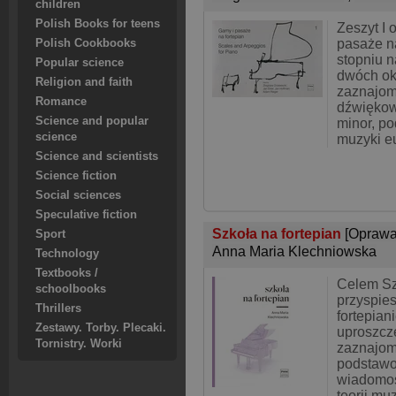
children
Polish Books for teens
Zeszyt I 
pasaże n
Polish Cookbooks
stopniu n
Popular science
dwóch ok
Religion and faith
zaznajom
Romance
dźwiękow
Science and popular
minor, p
science
muzyki e
Science and scientists
Science fiction
Social sciences
Speculative fiction
Szkoła na fortepian
[Oprawa
Sport
Anna Maria Klechniowska
Technology
Textbooks /
Celem Sz
schoolbooks
przyspies
Thrillers
fortepiani
Zestawy. Torby. Plecaki.
uproszcz
Tornistry. Worki
zaznajom
podstaw
wiadomoś
teorii m