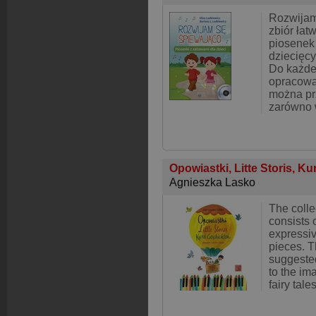
Rozwijam
zbiór łat
piosenek 
dziecięc
Do każde
opracowa
można pr
zarówno 
Opowiastki, Litte Storis, K
Agnieszka Lasko
The collec
consists o
expressiv
pieces. T
suggested 
to the im
fairy tal