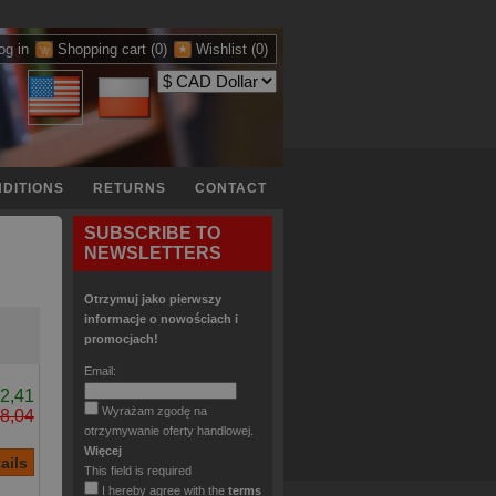
og in
Shopping cart
(0)
Wishlist
(0)
DITIONS
RETURNS
CONTACT
SUBSCRIBE TO
NEWSLETTERS
Otrzymuj jako pierwszy
informacje o nowościach i
promocjach!
Email:
2,41
Wyrażam zgodę na
8,04
otrzymywanie oferty handlowej.
Więcej
This field is required
I hereby agree with the
terms