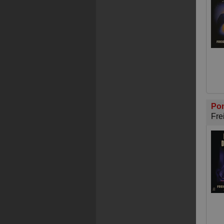
Po
Fre