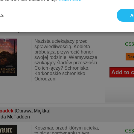
LS
A
ronisko, które przetrwało
[Oprawa Miękka]
wek Gortych
Nazista uciekający przed
C$3
sprawiedliwością. Kobieta
próbująca przywrócić honor
swojej rodzinie. Włamywacze
szukający śladów przeszłości.
Co ich łączy? Schronisko.
Karkonoskie schronisko
Odrodzeni
padek
[Oprawa Miękka]
ida McFadden
Koszmar, przed którym ucieka,
C$3
to nic w porównaniu z tym,