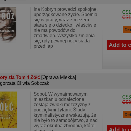
Ina Kobryn prowadzi spokojne,
C$1
uporządkowane życie. Spełnia
C$1
się w pracy, wraz z mężem
stara się o dziecko i właściwie
nie ma powodów do
zmartwień. Wszystko zmienia
się, gdy pewnej nocy siada
przed lap
ory zła Tom 4 Żółć
[Oprawa Miękka]
gorzata Oliwia Sobczak
Sopot. W wynajmowanym
C$3
mieszkaniu odnalezione
C$3
zostają zwłoki mężczyzny z
podciętymi żyłami. Ślady
kryminalistyczne wskazują, że
nie było to samobójstwo, a nad
wyraz okrutna zbrodnia, której
ofiara – p