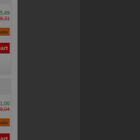
5,49
8,31
1,00
8,04