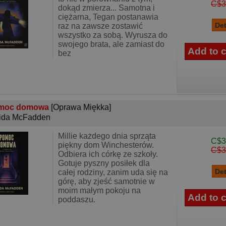
C$3
dokąd zmierza... Samotna i
ciężarna, Tegan postanawia
raz na zawsze zostawić
wszystko za sobą. Wyrusza do
swojego brata, ale zamiast do
bez
moc domowa
[Oprawa Miękka]
ida McFadden
Millie każdego dnia sprząta
C$3
piękny dom Winchesterów.
C$3
Odbiera ich córkę ze szkoły.
Gotuje pyszny posiłek dla
całej rodziny, zanim uda się na
górę, aby zjeść samotnie w
moim małym pokoju na
poddaszu.