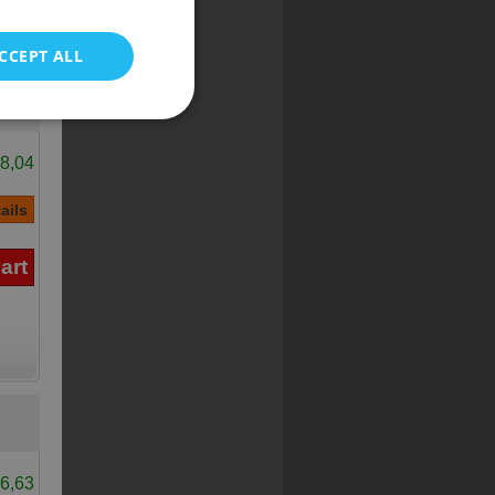
POLISH
CCEPT ALL
8,04
6,63