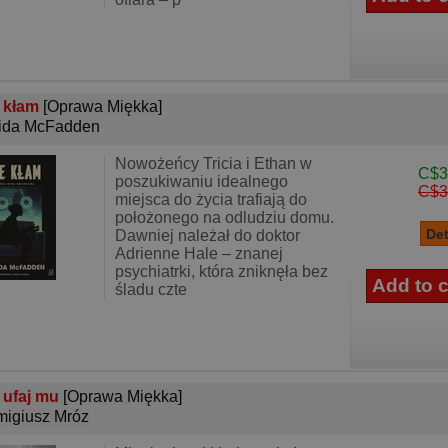
 kłam
[Oprawa Miękka]
ida McFadden
Nowożeńcy Tricia i Ethan w
C$3
poszukiwaniu idealnego
C$3
miejsca do życia trafiają do
położonego na odludziu domu.
Dawniej należał do doktor
Adrienne Hale – znanej
psychiatrki, która zniknęła bez
śladu czte
 ufaj mu
[Oprawa Miękka]
igiusz Mróz