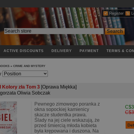
Register
L
ACTIVE DISCOUNTS
DELIVERY
PAYMENT
TERMS & CON
 BOOKS
»
CRIME AND MYSTERY
y
l Kolory zła Tom 3
[Oprawa Miękka]
gorzata Oliwia Sobczak
Pewnego zimowego poranka z
C$3
okna sopockiej kamienicy
C$3
skacze studentka prawa.
Ślady na jej ciele wskazują, że
przed śmiercią młoda kobieta
była krępowana i duszona. Na