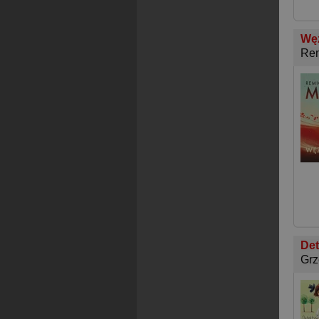
Wę
Rem
De
Grz