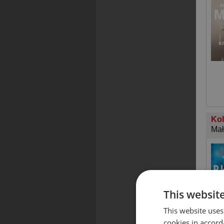
Kol
Mał
This websit
This website uses
cookies in accord