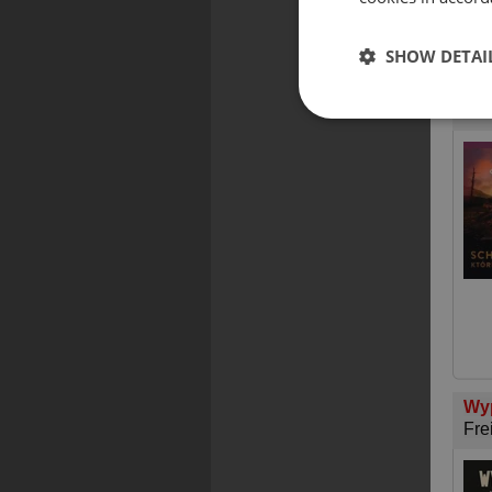
SHOW DETAI
Sch
Sła
Wy
Fre