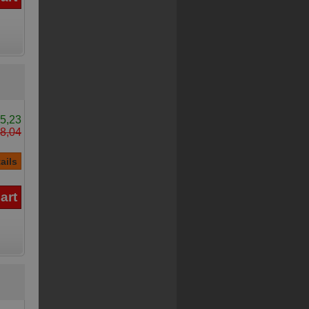
5,23
8,04