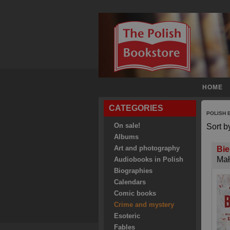
HOME
CATEGORIES
POLISH
On sale!
Sort b
Albums
Art and photography
Bie
Mał
Audiobooks in Polish
Biographies
Calendars
Comic books
Crime and mystery
Esoteric
Fables