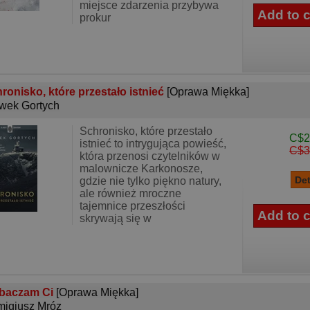
miejsce zdarzenia przybywa
prokur
ronisko, które przestało istnieć
[Oprawa Miękka]
wek Gortych
Schronisko, które przestało
C$2
istnieć to intrygująca powieść,
C$3
która przenosi czytelników w
malownicze Karkonosze,
gdzie nie tylko piękno natury,
ale również mroczne
tajemnice przeszłości
skrywają się w
baczam Ci
[Oprawa Miękka]
igiusz Mróz