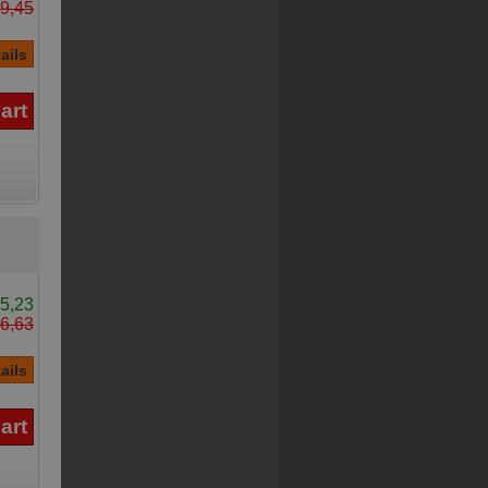
9,45
5,23
6,63