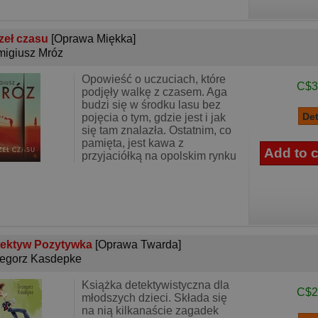
zeł czasu
[Oprawa Miękka]
igiusz Mróz
Opowieść o uczuciach, które
C$3
podjęły walkę z czasem. Aga
budzi się w środku lasu bez
pojęcia o tym, gdzie jest i jak
się tam znalazła. Ostatnim, co
pamięta, jest kawa z
przyjaciółką na opolskim rynku
tektyw Pozytywka
[Oprawa Twarda]
egorz Kasdepke
Książka detektywistyczna dla
C$2
młodszych dzieci. Składa się
na nią kilkanaście zagadek