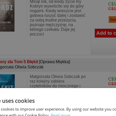
Minął rok, od kiedy życie Iny
C$1
Kobryn wywróciło się do góry
C$1
nogami. Kiedy wreszcie jest
gotowa ruszyć dalej i zostawić
za sobą trudne przeżycia,
poznaje mężczyznę, na
którego czekała. Daje jej
poczuci
ory zła Tom 5 Błękit
[Oprawa Miękka]
gorzata Oliwia Sobczak
Małgorzata Oliwia Sobczak po
C$3
raz kolejny zabiera
C$3
czytelników do mrocznego i
pełnego tajemnic świata
„Kolorów zła”! Wolałby
e uses cookies
wzbudzać jej miłość, ale
strach to też potężne uczucie
 cookies to improve user experience. By using our website you co
Nela Soba, przyszła s
ance with our Cookie Policy.
Read more