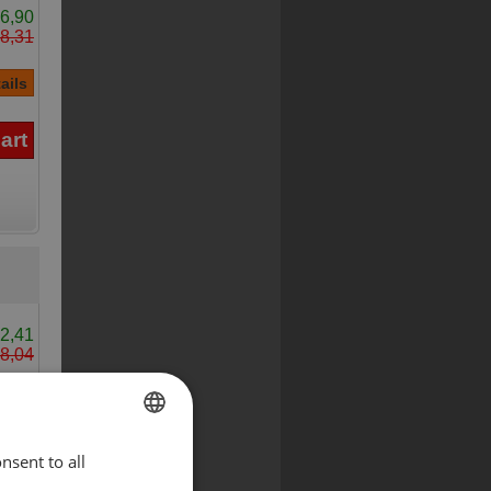
6,90
8,31
2,41
8,04
nsent to all
ENGLISH