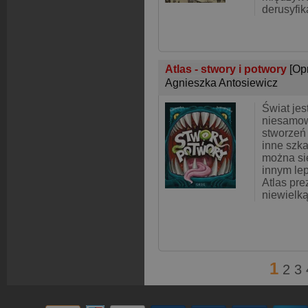
derusyfik
Atlas - stwory i potwory
[Op
Agnieszka Antosiewicz
Świat jes
niesamow
stworzeń 
inne szka
można się
innym lep
Atlas pre
niewielk
1
2
3