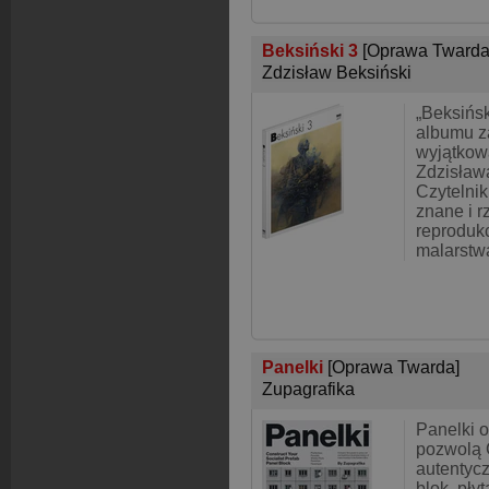
Beksiński 3
[Oprawa Twarda
Zdzisław Beksiński
„Beksińs
albumu z
wyjątkow
Zdzisław
Czytelnik
znane i 
reprodukc
malarstwa
Panelki
[Oprawa Twarda]
Zupagrafika
Panelki 
pozwolą 
autentycz
blok, płyt