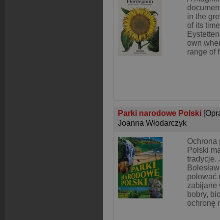
document
in the gr
of its tim
Eystettens
own when
range of 
Parki narodowe Polski
[Opr
Joanna Włodarczyk
Ochrona p
Polski ma
tradycje.
Bolesław 
polować 
zabijane
bobry, bi
ochronę 