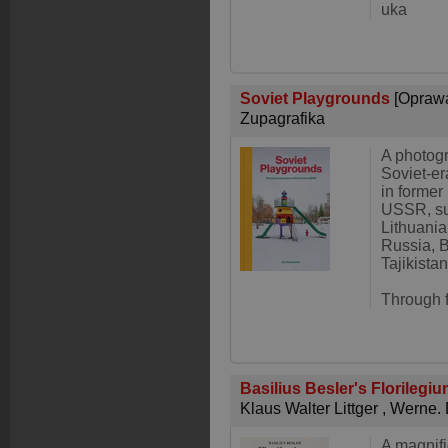
uka
Soviet Playgrounds
[Opraw
Zupagrafika
A photogr
Soviet-e
in former
USSR, su
Lithuania
Russia, 
Tajikista
Through f
Basilius Besler's Florilegi
Klaus Walter Littger
,
Werne. 
A magnifi