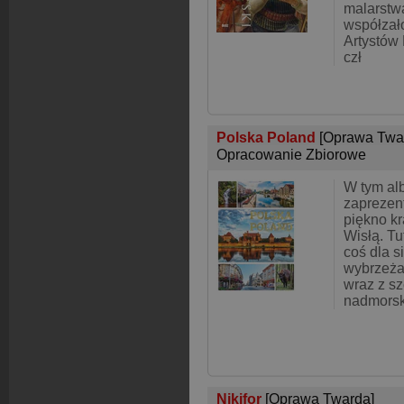
malarstw
współzał
Artystów 
czł
Polska Poland
[Oprawa Twa
Opracowanie Zbiorowe
W tym al
zaprezen
piękno k
Wisłą. Tu
coś dla s
wybrzeża
wraz z sz
nadmors
Nikifor
[Oprawa Twarda]