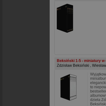
Beksiński 1-5 - miniatury w
Zdzisław Beksiński
,
Wiesła
Wyjątkow
minialbu
elegancki
to niepow
bestsell
albumowy
dzieła Z
Beksiński