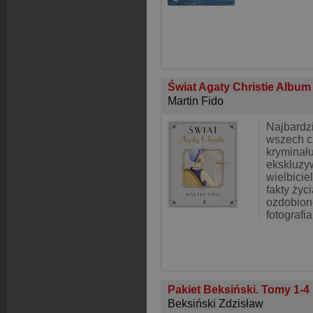
Świat Agaty Christie Albu
Martin Fido
Najbardzi
wszech c
kryminału
ekskluzy
wielbicie
fakty życ
ozdobion
fotografi
Pakiet Beksiński. Tomy 1-4
Beksiński Zdzisław