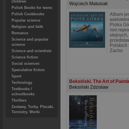
children
Wojciech Matusiak
Polish Books for teens
Album je
Polish Cookbooks
wieloletn
Popular science
Piotra Gó
Religion and faith
nim repr
Romance
olejnych,
Science and popular
przedstaw
science
Polskich 
Zacho
Science and scientists
Science fiction
Social sciences
Speculative fiction
Sport
Beksiński. The Art of Paint
Technology
Beksiński Zdzisław
Textbooks /
schoolbooks
Thrillers
Zestawy. Torby. Plecaki.
Tornistry. Worki