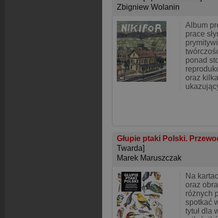
Zbigniew Wolanin
Album pr
prace sł
prymitywi
twórczośc
ponad st
reprodukc
oraz kilka
ukazując
Głupie ptaki Polski. Prze
Twarda]
Marek Maruszczak
Na kartac
oraz obr
różnych 
spotkać w
tytuł dla