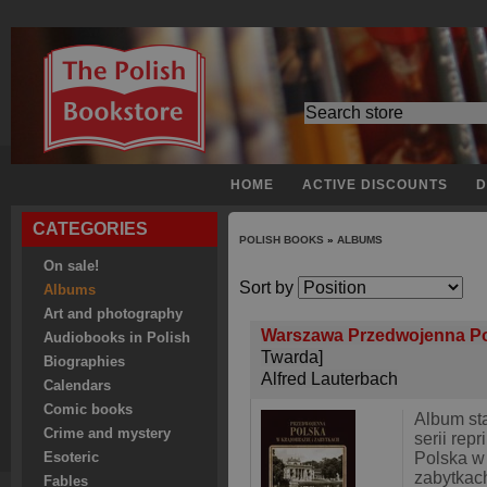
HOME
ACTIVE DISCOUNTS
D
CATEGORIES
POLISH BOOKS
»
ALBUMS
On sale!
Sort by
Albums
Art and photography
Warszawa Przedwojenna Pols
Audiobooks in Polish
Twarda]
Biographies
Alfred Lauterbach
Calendars
Comic books
Album st
Crime and mystery
serii rep
Polska w 
Esoteric
zabytkac
Fables