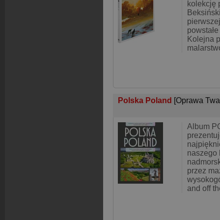
kolekcję 
Beksińsk
pierwszej
powstałe 
Kolejna 
malarstw
Polska Poland
[Oprawa Twa
Album 
prezentuj
najpiękni
naszego k
nadmorsk
przez ma
wysokogór
and off t