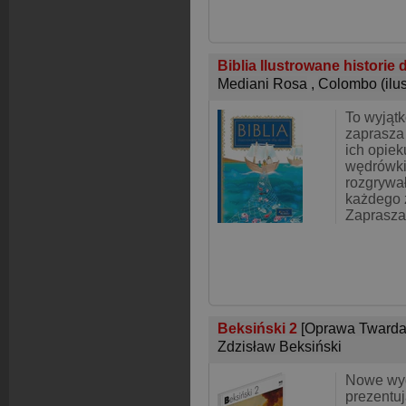
Biblia Ilustrowane historie 
Mediani Rosa
,
Colombo (ilust
To wyjątk
zaprasza 
ich opiek
wędrówki 
rozgrywa
każdego 
Zaprasza 
Beksiński 2
[Oprawa Twarda
Zdzisław Beksiński
Nowe wy
prezentu