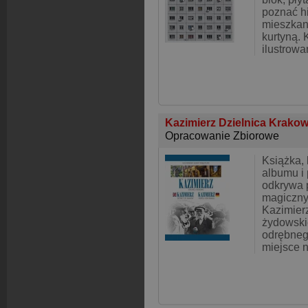
poznać h
mieszkan
kurtyną. 
ilustrowa
Kazimierz Dzielnica Krako
Opracowanie Zbiorowe
Książka,
albumu i
odkrywa 
magiczny
Kazimier
żydowskie
odrębnego
miejsce 