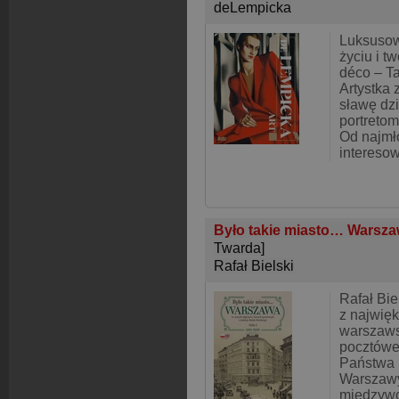
deLempicka
Luksusow
życiu i t
déco – T
Artystka
sławę dzi
portretom
Od najmł
intereso
Było takie miasto… Warszaw
Twarda]
Rafał Bielski
Rafał Bie
z najwięk
warszaws
pocztówe
Państwa 
Warszawy
międzywo