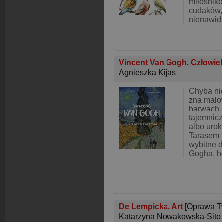
miłośnikó
cudaków, 
nienawid
Vincent Van Gogh. Człowiek
Agnieszka Kijas
Chyba nie
zna malo
barwach 
tajemnicz
albo urok
Tarasem 
wybitne d
Gogha, h
De Lempicka. Art
[Oprawa T
Katarzyna Nowakowska-Sito