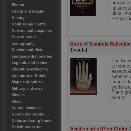
nim prze
Fiction
jej zabytk
Health and beauty
ulice i m
History
Przegląd
Hobbies and crafts
Horrors and suspense
How to books
Book of Symbols Reflectio
Iconography
Twarda]
Kitchen and diets
Language dictionaries
The Book
Legends and fables
combines 
Literatura erotyczna
essays ab
Literature in Polish
symbols w
images fr
Maps and guides
world and 
Military and wars
The highl
Movies
over 8
Music
Natural sciences
Non-fiction books
Notes and song books
Polish books for
Aviation art of Piotr Górka
[