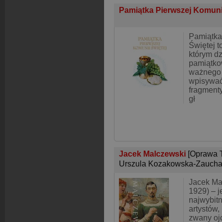
Pamiątka Pierwszej Komuni
Pamiątka
Świętej t
którym d
pamiątko
ważnego 
wpisywać
fragment
gł
Jacek Malczewski
[Oprawa 
Urszula Kozakowska-Zauch
Jacek Ma
1929) – j
najwybitn
artystów,
zwany oj