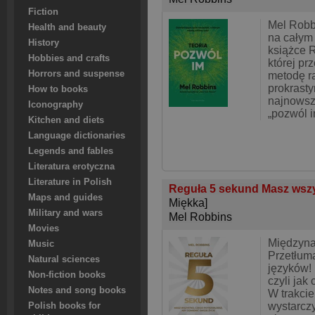
Fiction
Mel Robb
Health and beauty
na całym 
History
książce 
Hobbies and crafts
której pr
Horrors and suspense
metodę r
prokrast
How to books
najnowsz
Iconography
„pozwól i
Kitchen and diets
Language dictionaries
Legends and fables
Literatura erotyczna
Literature in Polish
Reguła 5 sekund Masz wszy
Maps and guides
Miękka]
Military and wars
Mel Robbins
Movies
Międzyna
Music
Przetłum
Natural sciences
języków!
Non-fiction books
czyli jak
Notes and song books
W trakcie
wystarczy
Polish books for