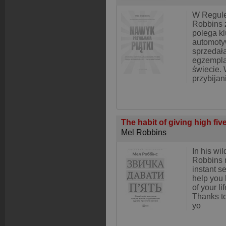
W Regule
Robbins 
polega k
automotyw
sprzedała
egzempla
świecie.
przybijan
The habit of giving high fi
Mel Robbins
In his wi
Robbins r
instant se
help you 
of your l
Thanks to
yo