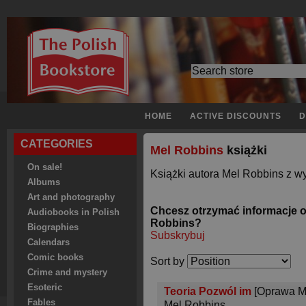
HOME
ACTIVE DISCOUNTS
D
CATEGORIES
Mel Robbins
książki
On sale!
Książki autora Mel Robbins z wy
Albums
Art and photography
Chcesz otrzymać informacje o
Audiobooks in Polish
Robbins?
Biographies
Subskrybuj
Calendars
Comic books
Sort by
Crime and mystery
Esoteric
Teoria Pozwól im
[Oprawa M
Fables
Mel Robbins