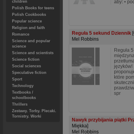
aby: • po
children
Polish Books for teens
Polish Cookbooks
Popular science
Religion and faith
Reguła 5 sekund Dziennik
Romance
Mel Robbins
Science and popular
science
Reguła 5
Science and scientists
międzyna
Science fiction
przetłum
języków!
Social sciences
proponuje
Speculative fiction
które pom
Sport
skuteczni
Technology
prawdziwą
Textbooks /
spr
schoolbooks
Thrillers
Zestawy. Torby. Plecaki.
Tornistry. Worki
Nawyk przybijania piątki Pr
Miękka]
Mel Robbins