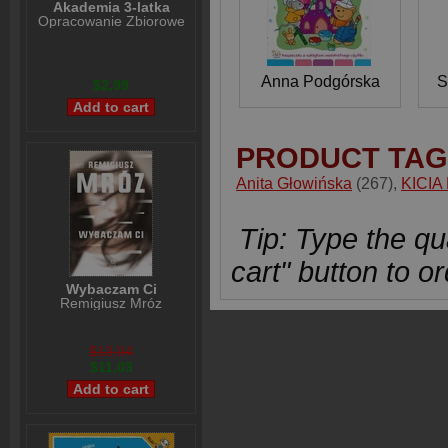
Akademia 3-latka
Opracowanie Zbiorowe
Anna Podgórska
S
$2,99
PRODUCT TAG
Anita Głowińska
(267)
,
KICIA
Tip: Type the qua
cart" button to or
Wybaczam Ci
Remigiusz Mróz
$13,04
$11,03