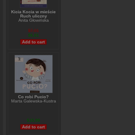
Kicia Kocia w mieście
Ruch uliczny
Anita Głowińska
$7,01
$6,01
Co robi Pucio?
Marta Galewska-Kustra
$15,99