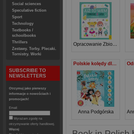
Social sciences
Speculative fiction
Sport
Technology
Textbooks /
schoolbooks
Thrillers
Opracowanie Zbiorowe
Zestawy. Torby. Plecaki.
Tornistry. Worki
Polskie kolędy dla dzieci. Słuchaj i śpiewaj
SUBSCRIBE TO
NEWSLETTERS
Otrzymuj jako pierwszy
informacje o nowościach i
promocjach!
Email:
Anna Podgórska
An
Wyrażam zgodę na
otrzymywanie oferty handlowej.
Więcej
Book in Polish 