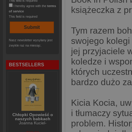
This field is required
I hereby agree with the
terms
książeczka z pr
of service
This field is required
Tym razem boha
swojego kolegi 
Nasz newsletter wysyłany jest
zwykle raz na miesiąc.
jej przyjaciel
koledze i wspo
BESTSELLERS
których uczestn
bardzo dużo za
Kicia Kocia, uw
i tłumaczy sytu
Chłopki Opowieść o
naszych babkach
problem. Histor
Joanna Kuciel-
Frydryszak