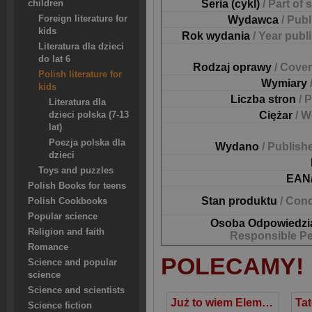
Seria (cykl)
/ Part of 
children
Foreign literature for
Wydawca
/ Pub
kids
Rok wydania
/ Year publ
Literatura dla dzieci
do lat 6
Rodzaj oprawy
/ Cover
Polish literature for
Wymiary
kids
Liczba stron
/ 
Literatura dla
Ciężar
/ W
dzieci polska (7-13
lat)
Poezja polska dla
Wydano
/ Publish
dzieci
Toys and puzzles
EAN
Polish Books for teens
Stan produktu
/ Cond
Polish Cookbooks
Popular science
Osoba Odpowiedzi
Religion and faith
Responsible P
Romance
POLECAMY!
Science and popular
science
Science and scientists
Już to wiem Elementarz 2-latka z naklejkami
Science fiction