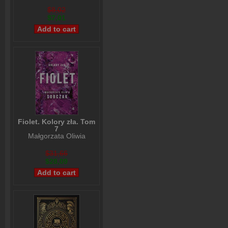
$8,02
$7,01
Fiolet. Kolory zła. Tom
7
Małgorzata Oliwia
Sobczak
$31,66
$28,09