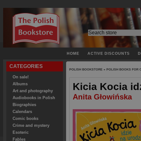
HOME
ACTIVE DISCOUNTS
D
CATEGORIES
POLISH BOOKSTORE
»
POLISH BOOKS FOR 
On sale!
Kicia Kocia id
Albums
Art and photography
Anita Głowińska
Audiobooks in Polish
Biographies
Calendars
Comic books
Crime and mystery
Esoteric
Fables