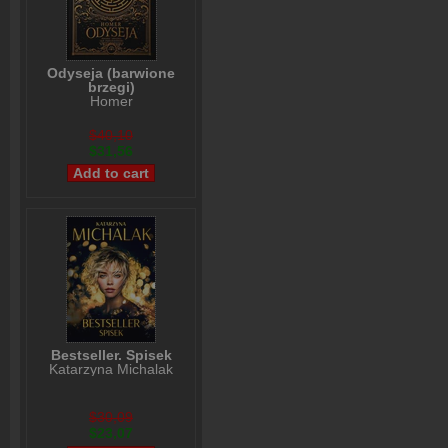
Odyseja (barwione
brzegi)
Homer
$40,10
$31,56
Bestseller. Spisek
Katarzyna Michalak
$30,09
$23,07