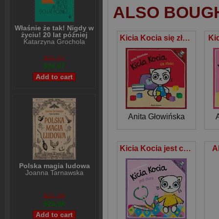
ALSO BOUG
Właśnie że tak! Nigdy w
życiu! 20 lat później
Kicia Kocia się złości
Ki
Katarzyna Grochola
$31,21
$24,07
Anita Głowińska
Kicia Kocia jest chora
A
Polska magia ludowa
Joanna Tarnawska
$31,89
$25,08