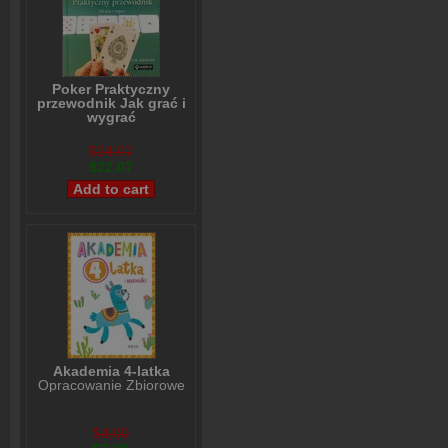
Poker Praktyczny
przewodnik Jak grać i
wygrać
Lou Krieger
$24,07
$22,07
Akademia 4-latka
Opracowanie Zbiorowe
$4,00