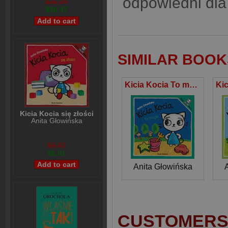
odpowiedni dla
$36,39
$30,47
SIMILAR BOOK
Kicia Kocia To moje!
Kicia Kocia się złości
Anita Głowińska
$8,02
$6,01
Anita Głowińska
CUSTOMERS 