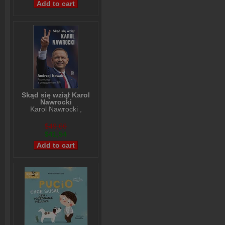
Skąd się wziął Karol
Nawrocki
Karol Nawrocki
,
Andrzej Nowak
$49,66
$41,54