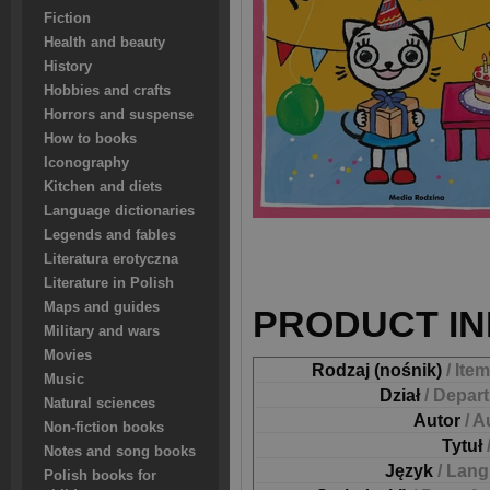
Fiction
Health and beauty
History
Hobbies and crafts
Horrors and suspense
How to books
Iconography
Kitchen and diets
Language dictionaries
Legends and fables
Literatura erotyczna
Literature in Polish
Maps and guides
PRODUCT IN
Military and wars
Movies
Rodzaj (nośnik)
/ Ite
Music
Dział
/ Depar
Natural sciences
Autor
/ A
Non-fiction books
Tytuł
Notes and song books
Język
/ Lan
Polish books for