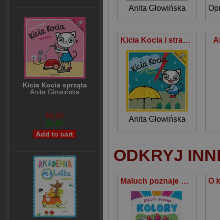
Anita Głowińska
Kicia Kocia i straszna burza
A
Kicia Kocia sprząta
Anita Głowińska
$8,02
Anita Głowińska
$6,01
ODKRYJ INN
Maluch poznaje Kolory Książeczka z naklejkami wielokrotnego użytku