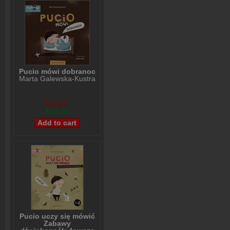
Pucio mówi dobranoc
Marta Galewska-Kustra
$16,05
$13,04
Pucio uczy się mówić
Zabawy