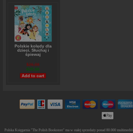
Polskie kolędy dla
dzieci. Słuchaj i
śpiewaj
Anna Podgórska
$26,08
$25,08
Polska Księgarnia "The Polish Bookstore" ma w stałej sprzedaży ponad 80.000 multimediów 