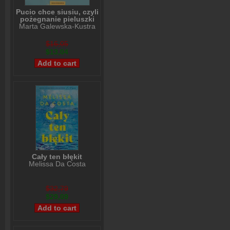
Pucio chce siusiu, czyli
pożegnanie pieluszki
Marta Galewska-Kustra
$16,05
$13,04
Cały ten błękit
Melissa Da Costa
$32,79
$29,09