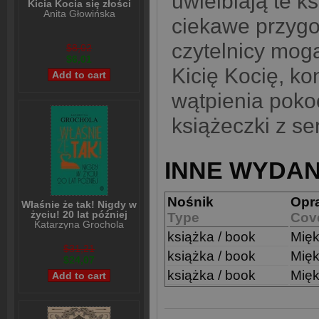
uwielbiają te ks
Kicia Kocia się złości
Anita Głowińska
ciekawe przygo
czytelnicy mogą
$8,02
$6,01
Kicię Kocię, ko
wątpienia poko
książeczki z ser
INNE WYDAN
Nośnik
Opr
Właśnie że tak! Nigdy w
życiu! 20 lat później
Type
Cov
Katarzyna Grochola
książka / book
Mię
$31,21
książka / book
Mię
$24,07
książka / book
Mię