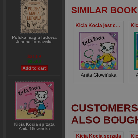
SIMILAR BOOK
Kicia Kocia jest chora
Polska magia ludowa
Joanna Tarnawska
$31,89
$25,08
Anita Głowińska
CUSTOMERS 
ALSO BOUG
Kicia Kocia sprząta
Anita Głowińska
Kicia Kocia sprząta