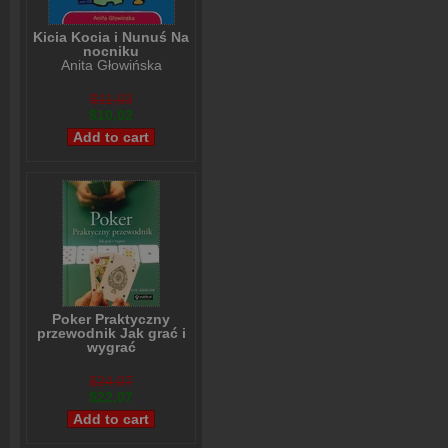
Kicia Kocia i Nunuś Na
nocniku
Anita Głowińska
$11,03
$10,02
Poker Praktyczny
przewodnik Jak grać i
wygrać
Lou Krieger
$24,07
$22,07