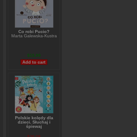
Co robi Pucio?
Marta Galewska-Kustra
$15,99
Polskie kolędy dla
dzieci. Słuchaj i
śpiewaj
Anna Podgórska
$26,08