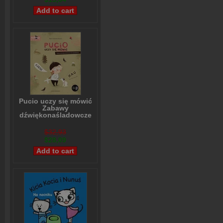
Pucio uczy się mówić
Zabawy
dźwiękonaśladowcze
dla najmłodszych
Marta Galewska-Kustra
$32,93
$28,09