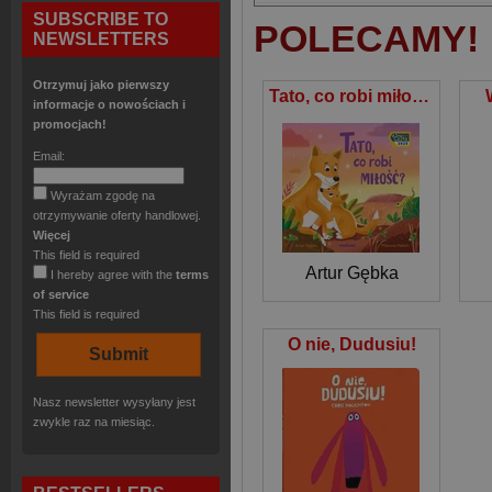
SUBSCRIBE TO
POLECAMY!
NEWSLETTERS
Otrzymuj jako pierwszy
Tato, co robi miłość?
informacje o nowościach i
promocjach!
Email:
Wyrażam zgodę na
otrzymywanie oferty handlowej.
Więcej
This field is required
Artur Gębka
I hereby agree with the
terms
of service
This field is required
O nie, Dudusiu!
Nasz newsletter wysyłany jest
zwykle raz na miesiąc.