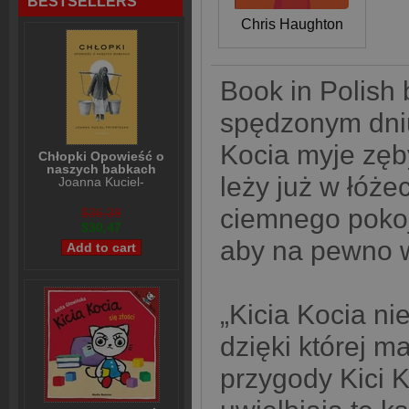
BESTSELLERS
Chris Haughton
Book in Polish 
spędzonym dniu
Kocia myje zęby
Chłopki Opowieść o
naszych babkach
leży już w łóże
Joanna Kuciel-
Frydryszak
ciemnego poko
$36,39
$30,47
aby na pewno w
„Kicia Kocia ni
dzięki której m
przygody Kici K