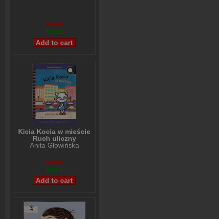
$4,00
$3,00
Kicia Kocia w mieście
Ruch uliczny
Anita Głowińska
$7,01
$6,01