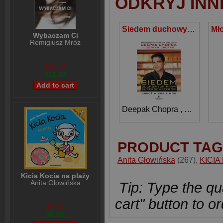
ODKRYJ INN
Siedem duchowych praw superbohaterów Obudź w sobie moc
Wybaczam Ci
Remigiusz Mróz
$13,04
$11,03
Deepak Chopra
,
Gotham C
PRODUCT TAG
Anita Głowińska
(267)
,
KICIA
Kicia Kocia na plaży
Anita Głowińska
Tip: Type the qua
cart" button to or
$8,02
$6,01