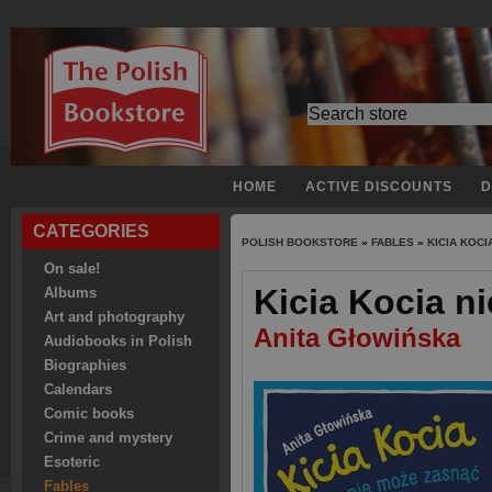
HOME
ACTIVE DISCOUNTS
D
CATEGORIES
POLISH BOOKSTORE
»
FABLES
»
KICIA KOCI
On sale!
Kicia Kocia n
Albums
Art and photography
Anita Głowińska
Audiobooks in Polish
Biographies
Calendars
Comic books
Crime and mystery
Esoteric
Fables