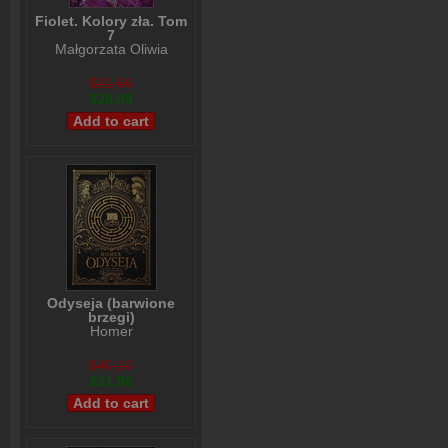
Fiolet. Kolory zła. Tom
7
Małgorzata Oliwia
Sobczak
$31,66
$28,09
Odyseja (barwione
brzegi)
Homer
$40,10
$31,56