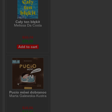
Cały ten błękit
Melissa Da Costa
$32,79
$29,09
Pucio mówi dobranoc
Marta Galewska-Kustra
$16,05
$13,04