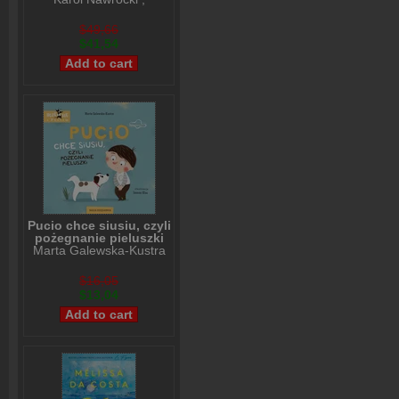
Andrzej Nowak
$49,66
$41,54
Pucio chce siusiu, czyli
pożegnanie pieluszki
Marta Galewska-Kustra
$16,05
$13,04