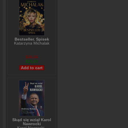
Bestseller. Spisek
Katarzyna Michalak
$30,09
$23,07
Skąd się wziął Karol
Nawrocki
Karol Nawrocki
,