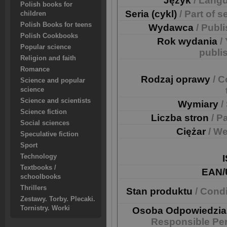
Język
/ Lang
Polish books for
Seria (cykl)
/ Part of s
children
Polish Books for teens
Wydawca
/ Publ
Polish Cookbooks
Rok wydania
/
Popular science
publi
Religion and faith
Romance
Rodzaj oprawy
/ C
Science and popular
science
Science and scientists
Wymiary
/
Science fiction
Liczba stron
/ P
Social sciences
Ciężar
/ We
Speculative fiction
Sport
Technology
Textbooks /
EAN/
schoolbooks
Thrillers
Stan produktu
/ Cond
Zestawy. Torby. Plecaki.
Tornistry. Worki
Osoba Odpowiedzia
Responsible Pe