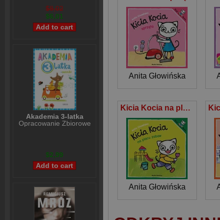
$8,02
$6,01
Anita Głowińska
Kicia Kocia na placu zabaw
Akademia 3-latka
Opracowanie Zbiorowe
$2,99
Anita Głowińska