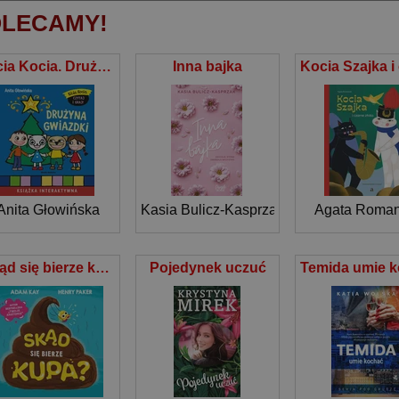
LECAMY!
Kicia Kocia. Drużyna Gwiazdki
Inna bajka
Anita Głowińska
Kasia Bulicz-Kasprzak
Agata Roman
Skąd się bierze kupa?
Pojedynek uczuć