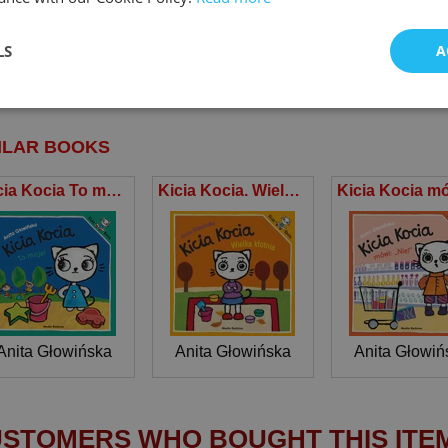
śnik
Oprawa
Rok wydania
D
pe
Cover
Year published
A
LS
A
ążka / book
Miękka
2023
N
ILAR BOOKS
Kicia Kocia To moje!
Kicia Kocia. Wielka kłótnia
Anita Głowińska
Anita Głowińska
Anita Głowiń
STOMERS WHO BOUGHT THIS ITE