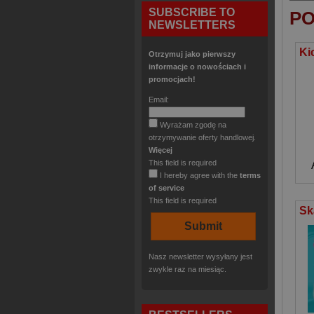
SUBSCRIBE TO
PO
NEWSLETTERS
Otrzymuj jako pierwszy
informacje o nowościach i
promocjach!
Email:
Wyrażam zgodę na
otrzymywanie oferty handlowej.
Więcej
This field is required
I hereby agree with the
terms
of service
This field is required
Nasz newsletter wysyłany jest
zwykle raz na miesiąc.