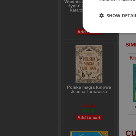
Właśnie że tak! Nigdy w
No
życiu! 20 lat później
Ty
Katarzyna Grochola
SHOW DETAI
ksi
$31,21
$24,98
SIM
Polska magia ludowa
Joanna Tarnawska
$31,89
$24,98
CU