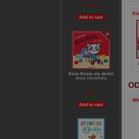
$31,66
$25,98
Kicia Kocia się złości
Anita Głowińska
OD
$7,99
$5,99