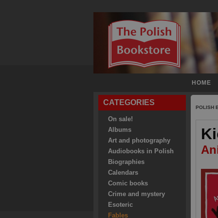
HOME
CATEGORIES
POLISH
On sale!
Ki
Albums
Art and photography
An
Audiobooks in Polish
Biographies
Calendars
Comic books
Crime and mystery
Esoteric
Fables