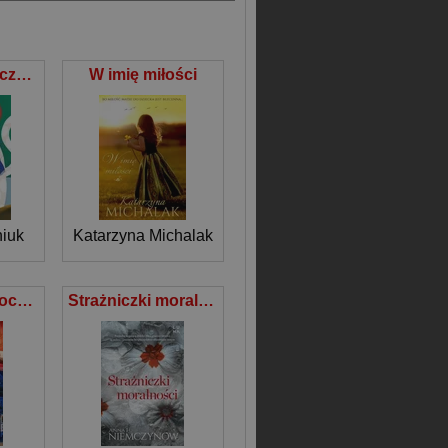
Kocia Szajka i czarne złoto
W imię miłości
iuk
Katarzyna Michalak
Temida umie kochać
Strażniczki moralności