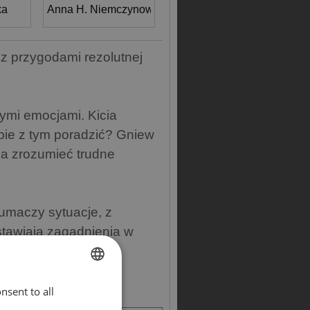
ka
Anna H. Niemczynow
 z przygodami rezolutnej
nymi emocjami. Kicia
obie z tym poradzić? Gniew
ga zrozumieć trudne
tłumaczy sytuacje, z
stawiają zagadnienia w
nsent to all
ENGLISH