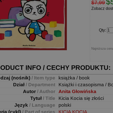
$
$7,99
Zobacz dos
Qty
:
Najniższa cena
ODUCT INFO / CECHY PRODUKTU:
dzaj (nośnik)
/ Item type
książka / book
Dział
/ Department
Książki i czasopisma / B
Autor
/ Author
Anita Głowińska
Tytuł
/ Title
Kicia Kocia się złości
Język
/ Language
polski
ria (cykl)
/ Part of series
KICIA KOCIA