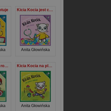
otuje
Kicia Kocia jest chora
ska
Anita Głowińska
Kicia Kocia na rowerze
Kicia Kocia na placu zabaw
ska
Anita Głowińska