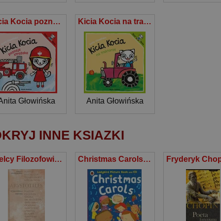
Kicia Kocia poznaje strażaka
Kicia Kocia na traktorze
Anita Głowińska
Anita Głowińska
KRYJ INNE KSIAZKI
Wielcy Filozofowie 2 Etyka wielka Poetyka
Christmas Carols Book + CD