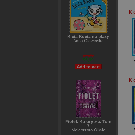
Kicia Kocia na plaży
Anita Głowińska
$7,99
$5,99
Fiolet. Kolory zła. Tom
7
Małgorzata Oliwia
Sobczak