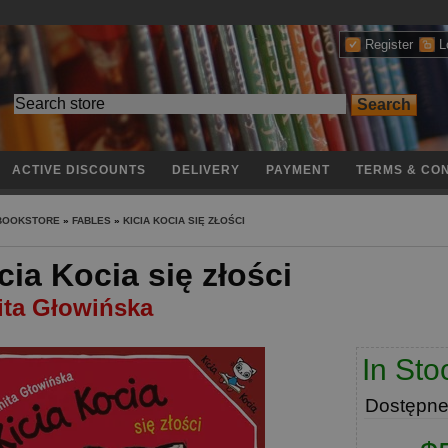
Register
L
ACTIVE DISCOUNTS
DELIVERY
PAYMENT
TERMS & CON
 BOOKSTORE
»
FABLES
»
KICIA KOCIA SIĘ ZŁOŚCI
cia Kocia się złości
ita Głowińska
In Sto
Dostępn