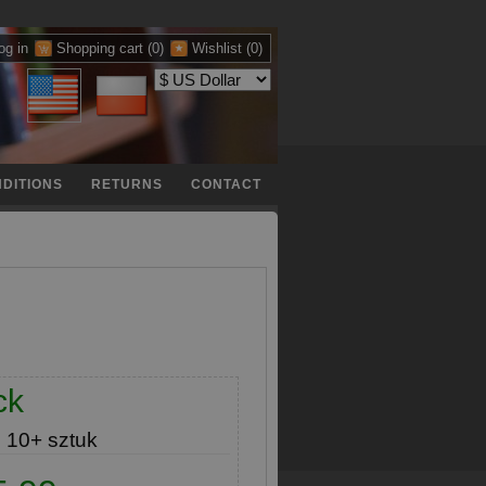
og in
Shopping cart
(0)
Wishlist
(0)
DITIONS
RETURNS
CONTACT
ck
e
10+ sztuk