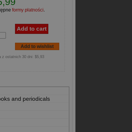
5,99
tępne
formy płatności
.
 z ostatnich 30 dni: $5,93
ooks and periodicals