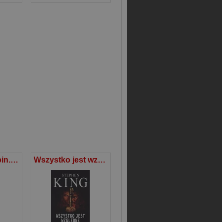
Fryderyk Chopin. Tom 13. Poeta fortepianu (książka + 2CD)
Wszystko jest względne wyd. kieszonkowe