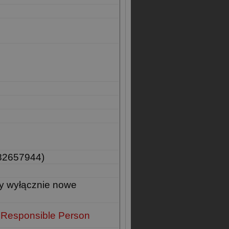
82657944)
y wyłącznie nowe
 Responsible Person