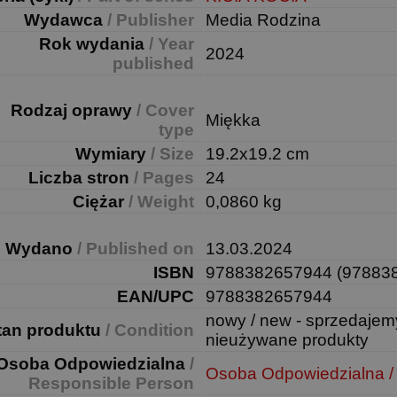
Wydawca
/ Publisher
Media Rodzina
Rok wydania
/ Year
2024
published
Rodzaj oprawy
/ Cover
Miękka
type
Wymiary
/ Size
19.2x19.2 cm
Liczba stron
/ Pages
24
Ciężar
/ Weight
0,0860 kg
Wydano
/ Published on
13.03.2024
ISBN
9788382657944 (97883
EAN/UPC
9788382657944
nowy / new - sprzedajem
tan produktu
/ Condition
nieużywane produkty
Osoba Odpowiedzialna
/
Osoba Odpowiedzialna /
Responsible Person