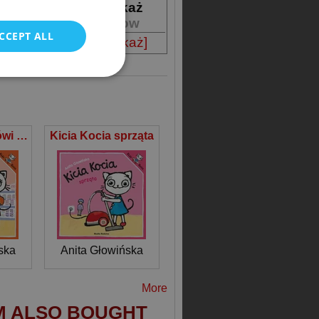
POLISH
ostępność
Pokaż
vailability
Show
CCEPT ALL
iedostępna
[pokaż]
Kicia Kocia mówi NIE!
Kicia Kocia sprząta
ska
Anita Głowińska
More
M ALSO BOUGHT