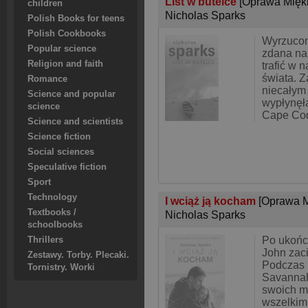
List w butelce
[Oprawa Mięk
children
Nicholas Sparks
Polish Books for teens
Polish Cookbooks
Wyrzucona
Popular science
zdana na
Religion and faith
trafić w 
świata. Z
Romance
niecałym
Science and popular
wypłynęł
science
Cape Cod,
Science and scientists
Science fiction
Social sciences
Speculative fiction
Sport
Technology
I wciąż ją kocham
[Oprawa M
Textbooks /
Nicholas Sparks
schoolbooks
Po ukońc
Thrillers
John zaci
Zestawy. Torby. Plecaki.
Podczas 
Tornistry. Worki
Savannah
swoich m
wszelkim