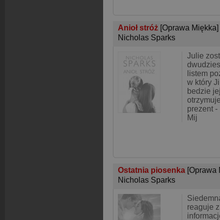
Anioł stróż
[Oprawa Miękka]
Nicholas Sparks
Julie zo
dwudziest
listem p
w który J
bedzie je
otrzymuj
prezent -
Mij
Ostatnia piosenka
[Oprawa 
Nicholas Sparks
Siedemna
reaguje z
informacj