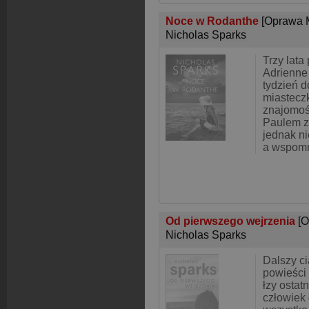
Noce w Rodanthe
[Oprawa 
Nicholas Sparks
Trzy lata
Adrienne
tydzień d
miastecz
znajomoś
Paulem zm
jednak ni
a wspomn
Od pierwszego wejrzenia
[O
Nicholas Sparks
Dalszy c
powieści
łzy ostatn
człowiek 