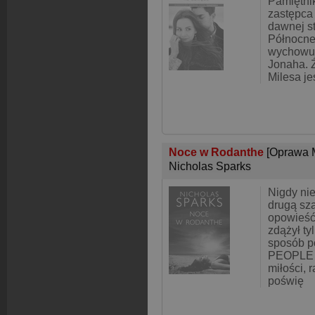
Pamiętni
zastępca
dawnej st
Północne
wychowuj
Jonaha. 
Milesa je
Noce w Rodanthe
[Oprawa 
Nicholas Sparks
Nigdy nie
drugą sza
opowieść 
zdążył ty
sposób p
PEOPLE H
miłości, r
poświę