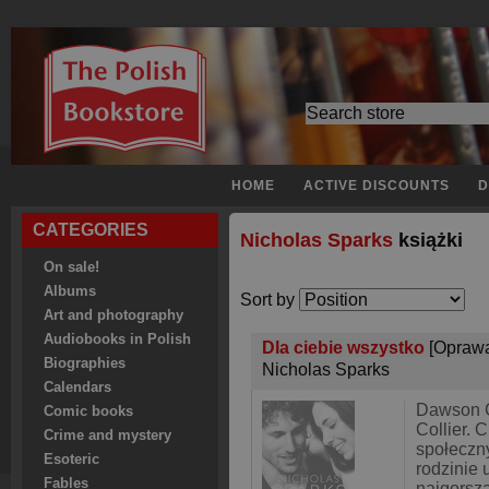
HOME
ACTIVE DISCOUNTS
D
CATEGORIES
Nicholas Sparks
książki
On sale!
Albums
Sort by
Art and photography
Audiobooks in Polish
Dla ciebie wszystko
[Opraw
Biographies
Nicholas Sparks
Calendars
Dawson 
Comic books
Collier. 
Crime and mystery
społeczn
Esoteric
rodzinie
Fables
najgorszą