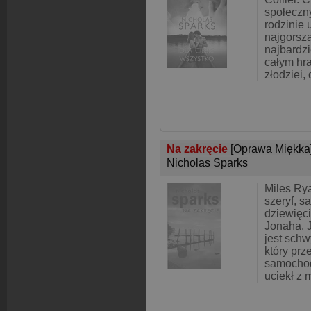
społeczn
rodzinie
najgorszą
najbardz
całym hr
złodziei,
Na zakręcie
[Oprawa Miękka
Nicholas Sparks
Miles Ry
szeryf, 
dziewięci
Jonaha. 
jest schw
który prz
samochod
uciekł z 