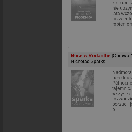
z ojcem,
nie utrzy
lata wcze
rozwiedli
robienie
Noce w Rodanthe
[Oprawa 
Nicholas Sparks
Nadmorsk
południo
Północne
tajemnic
wszystko m
rozwodzi
porzucił j
p