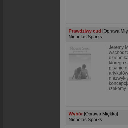
Prawdziwy cud
[Oprawa Mię
Nicholas Sparks
Jeremy M
wschodzą
dziennik
którego s
pisanie 
artykułów
niezwykły
koncepcj
rzekomy
Wybór
[Oprawa Miękka]
Nicholas Sparks