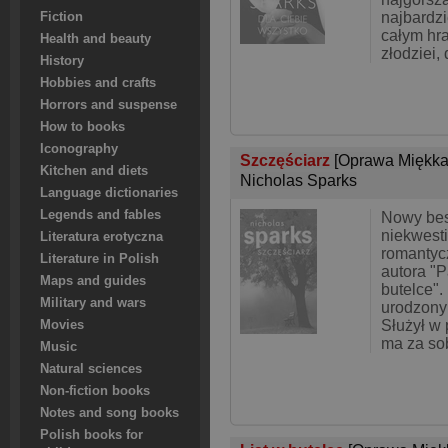
najbardz
Fiction
całym hr
Health and beauty
złodziei,
History
Hobbies and crafts
Horrors and suspense
How to books
Iconography
Szczęściarz
[Oprawa Miękka
Kitchen and diets
Nicholas Sparks
Language dictionaries
Legends and fables
Nowy bes
niekwest
Literatura erotyczna
romantyc
Literature in Polish
autora "P
Maps and guides
butelce".
Military and wars
urodzony
Służył w 
Movies
ma za so
Music
Natural sciences
Non-fiction books
Notes and song books
Polish books for