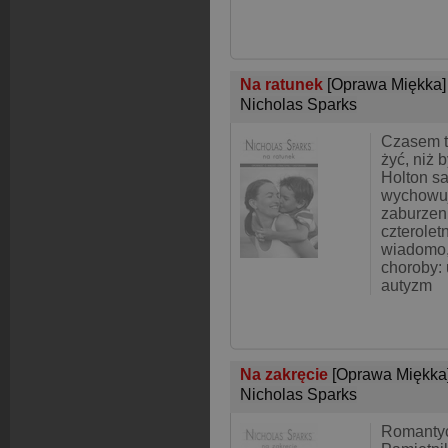
Na ratunek
[Oprawa Miękka]
Nicholas Sparks
Czasem t
żyć, niż
Holton s
wychowuj
zaburzen
czterolet
wiadomo,
choroby:
autyzm
Na zakręcie
[Oprawa Miękka
Nicholas Sparks
Romantyc