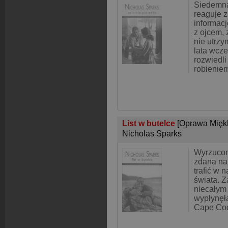
Siedemna
reaguje z
informacj
z ojcem,
nie utrzy
lata wcze
rozwiedli
robienie
List w butelce
[Oprawa Mięk
Nicholas Sparks
Wyrzucona
zdana na
trafić w 
świata. Z
niecałym
wypłynęł
Cape Cod,