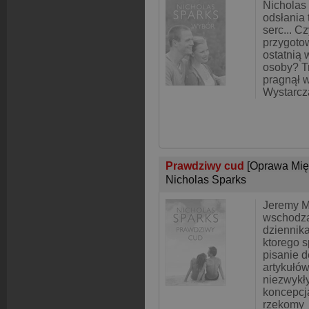
Nicholas
odsłania 
serc... Cz
przygotow
ostatnią
osoby? Tr
pragnął w
Wystarcz
Prawdziwy cud
[Oprawa Mię
Nicholas Sparks
Jeremy M
wschodzą
dziennik
ktorego s
pisanie 
artykułów
niezwykły
koncepcj
rzekomy