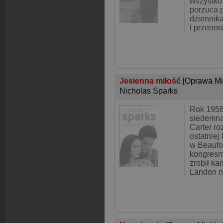
wszystko
porzuca 
dziennik
i przenos
Jesienna miłość
[Oprawa Mi
Nicholas Sparks
Rok 1958
siedemna
Carter r
ostatniej
w Beaufor
kongresm
zrobił ka
Landon n