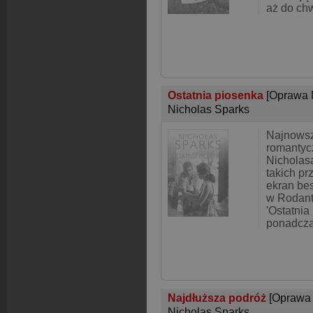
aż do chw
Ostatnia piosenka
[Oprawa 
Nicholas Sparks
Najnowsz
romantyc
Nicholas
takich pr
ekran bes
w Rodanth
'Ostatnia
ponadcz
Najdłuższa podróż
[Oprawa
Nicholas Sparks