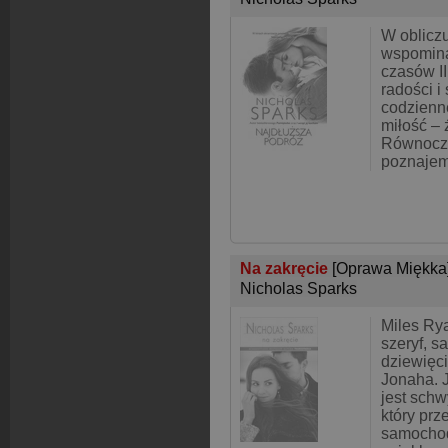
W obliczu
wspomina
czasów II
radości i
codzienn
miłość – 
Równocześ
poznajem
Na zakręcie
[Oprawa Miękka
Nicholas Sparks
Miles Ry
szeryf, 
dziewięci
Jonaha. 
jest schw
który prz
samochod