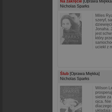
Na zakręcie
[Oprawa Miękka
Nicholas Sparks
Miles Ry
szeryf, 
dziewięci
Jonaha. 
jest schw
który prz
samochod
uciekł z 
Ślub
[Oprawa Miękka]
Nicholas Sparks
Wilson Le
prosperu
siebie za
ojca. Ni
dlaczego 
układają 