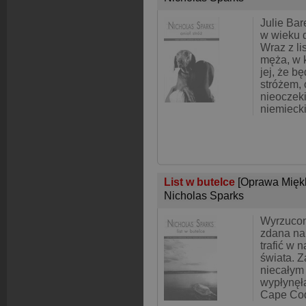
Julie Ba
w wieku d
Wraz z l
męża, w 
jej, że b
stróżem, 
nieoczek
niemieck
List w butelce
[Oprawa Mięk
Nicholas Sparks
Wyrzucona
zdana na
trafić w 
świata. Z
niecałym
wypłynęł
Cape Cod,