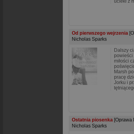
uciekł z 
Od pierwszego wejrzenia
[O
Nicholas Sparks
Dalszy c
powieści
miłości c
poświęci
Marsh po
pracę dz
Jorku i p
tętniąceg
Ostatnia piosenka
[Oprawa 
Nicholas Sparks