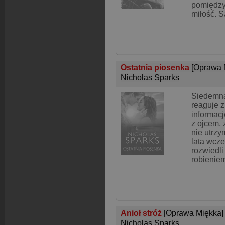
pomiędzy
miłość. 
Ostatnia piosenka
[Oprawa 
Nicholas Sparks
Siedemna
reaguje z
informacj
z ojcem,
nie utrzy
lata wcze
rozwiedli
robienie
Anioł stróż
[Oprawa Miękka]
Nicholas Sparks