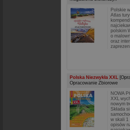
Polskie w
Atlas tur
kompendi
najcieka
polskim 
o malown
oraz inte
zapreze
Polska Niezwykła XXL
[Opr
Opracowanie Zbiorowe
NOWA P
XXL wych
nowym tr
Składa s
samocho
w skali 1
opisów n
najciekaw