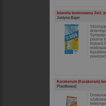
Islandia laminowany 2w1: 
Justyna Bajer
Strzelają
drzemiąc
Sympatyc
polarne 
klubach 
wodospady
bazaltow
powszec
Karakorum (Karakoram) la
Plastikowa]
Doskonał
użytkowa
trekking