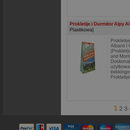
Prokletije i Durmitor Alpy A
Plastikowa]
Prokletije
Albanii i
(Prokleti
and Mont
Doskonał
użytkowa
trekkingo
Prokletij
1
2
3