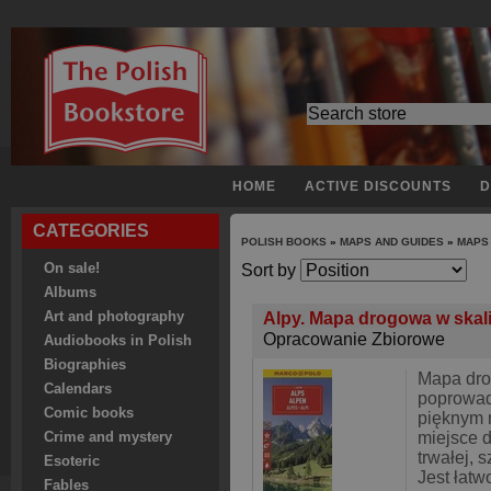
HOME
ACTIVE DISCOUNTS
D
CATEGORIES
POLISH BOOKS
»
MAPS AND GUIDES
»
MAPS
On sale!
Sort by
Albums
Art and photography
Alpy. Mapa drogowa w skal
Opracowanie Zbiorowe
Audiobooks in Polish
Biographies
Mapa dro
Calendars
poprowad
Comic books
pięknym 
miejsce d
Crime and mystery
trwałej, 
Esoteric
Jest łatw
Fables