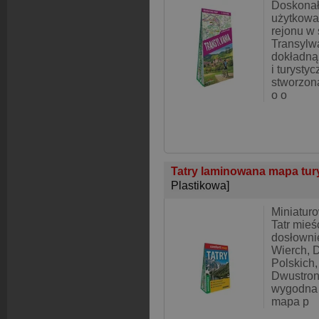
Doskonał
użytkowa
rejonu w
Transylwa
dokładną 
i turysty
stworzona
o o
Tatry laminowana mapa tur
Plastikowa]
Miniatur
Tatr mieś
dosłowni
Wierch, 
Polskich
Dwustron
wygodna 
mapa p