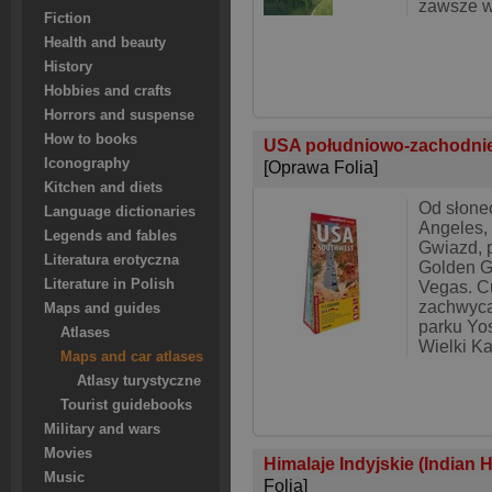
zawsze w
Fiction
Health and beauty
History
Hobbies and crafts
Horrors and suspense
How to books
USA południowo-zachodnie
Iconography
[Oprawa Folia]
Kitchen and diets
Od słone
Language dictionaries
Angeles, 
Legends and fables
Gwiazd, 
Literatura erotyczna
Golden G
Literature in Polish
Vegas. C
zachwyc
Maps and guides
parku Yo
Atlases
Wielki Ka
Maps and car atlases
Atlasy turystyczne
Tourist guidebooks
Military and wars
Movies
Himalaje Indyjskie (Indian
Music
Folia]