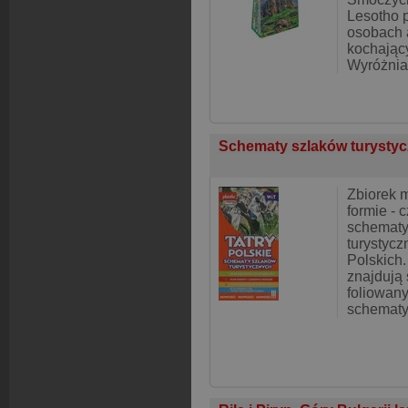
Lesotho 
osobach 
kochający
Wyróżnia
Schematy szlaków turystyc
Zbiorek 
formie - 
schematy
turystycz
Polskich.
znajdują 
foliowany
schematy