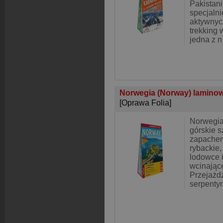
Pakistani
specjaln
aktywnyc
trekking w
jedna z n
Norwegia (Norway) lamino
[Oprawa Folia]
Norwegia
górskie s
zapachem
rybackie,
lodowce 
wcinające
Przejażdż
serpenty