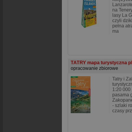
Lanzarot
na Tenery
lasy La G
czyli dzi
pełna atr
ma
TATRY mapa turystyczna pl
opracowanie zbiorowe
Tatry i Z
turystyczn
1:20 000 
pasama g
Zakopaneg
- szlaki 
czasy prz