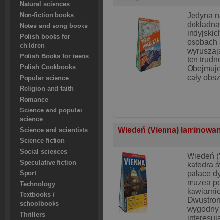
Natural sciences
Jedyna n
Non-fiction books
dokładna
Notes and song books
indyjskic
Polish books for
osobach 
children
wyruszaj
Polish Books for teens
ten trudn
Polish Cookbooks
Obejmuje
cały obsz
Popular science
Religion and faith
Romance
Science and popular
science
Wiedeń (Vienna) laminowan
Science and scientists
Science fiction
Social sciences
Wiedeń (
Speculative fiction
katedra 
pałace d
Sport
muzea peł
Technology
kawiarnie
Textbooks /
Dwustron
schoolbooks
wygodny 
Thrillers
interesuj