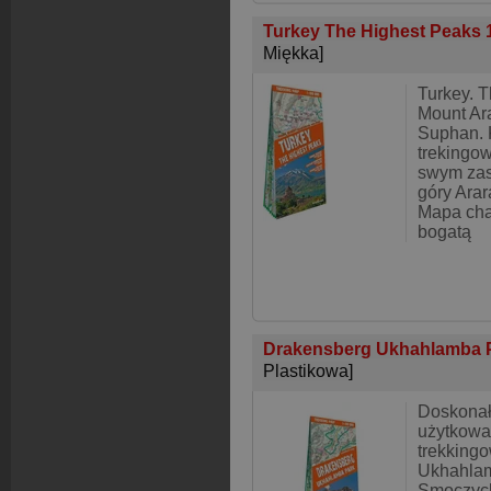
Turkey The Highest Peaks 
Miękka]
Turkey. 
Mount Ara
Suphan. K
trekingow
swym zas
góry Arar
Mapa cha
bogatą
Drakensberg Ukhahlamba Pa
Plastikowa]
Doskonał
użytkowa
trekking
Ukhahla
Smoczych