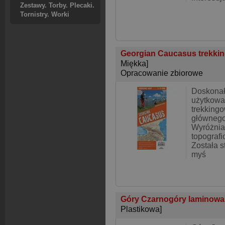
Zestawy. Torby. Plecaki.
Tornistry. Worki
Georgian Caucasus trekking
Miękka]
Opracowanie zbiorowe
Doskonał
użytkowa
trekkingo
głównego
Wyróżnia 
topografi
Została s
myś
Góry Czarnogóry laminowan
Plastikowa]