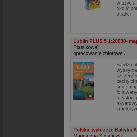
w użyciu
okolic p
atrakcj
Lublin PLUS 5 1:20000- m
Plastikowa]
opracowanie zbiorowe .
Bardzo at
wytrzyma
szczegół
cechy ch
serię ma
foliowan
turystów 
rowerowy
zmotoryz
Polskie wybrzeże Bałtyku A
Magdalena Stefańczyk