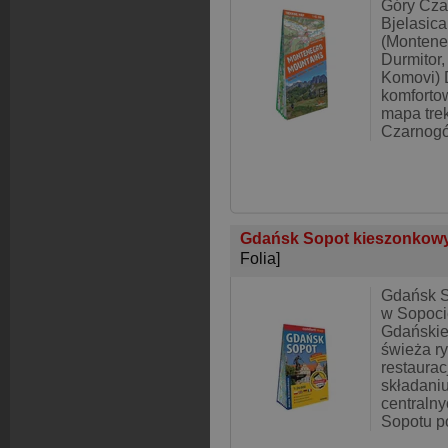
Góry Czar
Bjelasica
(Montene
Durmitor, 
Komovi) 
komforto
mapa tre
Czarnogó
Gdańsk Sopot kieszonkowy 
Folia]
Gdańsk S
w Sopocie
Gdańskiej
świeża r
restaura
składani
centralny
Sopotu 