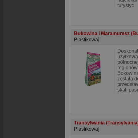
turystyc
Bukowina i Maramuresz (Bu
Plastikowa]
Doskonał
użytkowa
północne
regionów
Bokowin
została 
przedsta
skali pas
Transylwania (Transylvani
Plastikowa]