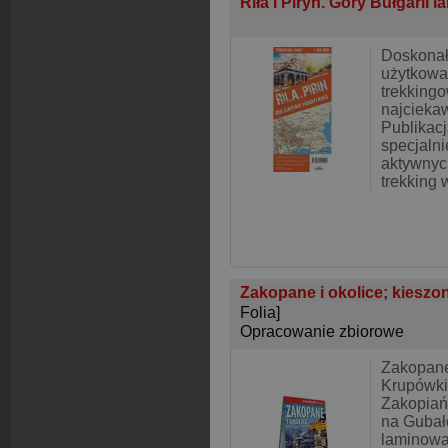
Riła i Piryn. Góry Bułgarii
Doskonał
użytkowa
trekking
najciekaw
Publikac
specjaln
aktywnyc
trekking 
Zakopane i okolice; kiesz
Folia]
Opracowanie zbiorowe
Zakopane
Krupówki
Zakopiań
na Gubał
laminowa