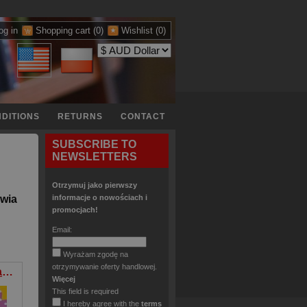
og in
Shopping cart
(0)
Wishlist
(0)
DITIONS
RETURNS
CONTACT
SUBSCRIBE TO
NEWSLETTERS
Otrzymuj jako pierwszy
lwia
informacje o nowościach i
promocjach!
Email:
Wyrażam zgodę na
otrzymywanie oferty handlowej.
Kotek Mój przyjaciel
Więcej
This field is required
I hereby agree with the
terms