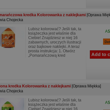
arańczowa kredka Kolorowanka z naklejkami
[Oprawa Mię
wia Chojecka
Lubisz kolorować? Jeśli tak, ta
A$
książeczka jest właśnie dla
Ciebie! Znajdziesz w niej 16
zabawnych, uroczych ilustracji
oraz bajkowe naklejki. A teraz
prosta instrukcja: 1. Otwórz
„Pomarańczową kred
lona kredka Kolorowanka z naklejkami
[Oprawa Miękka]
wia Chojecka
Lubisz kolorować? Jeśli tak, ta
A$
książeczka jest właśnie dla
Ciebie! Znajdziesz w niej 16