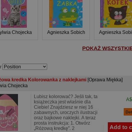
ylwia Chojecka
Agnieszka Sobich
Agnieszka Sob
POKAŻ WSZYSTKIE 
y
owa kredka Kolorowanka z naklejkami
[Oprawa Miękka]
wia Chojecka
Lubisz kolorować? Jeśli tak, ta
A$
książeczka jest właśnie dla
Ciebie! Znajdziesz w niej 16
zabawnych, uroczych ilustracji
oraz bajkowe naklejki. A teraz
prosta instrukcja: 1. Otwórz
„Różową kredkę”. 2