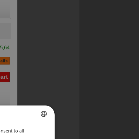
5,64
nsent to all
ENGLISH
5,64