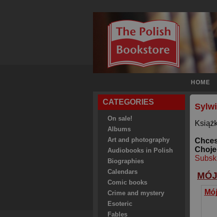
HOME
CATEGORIES
Sylw
On sale!
Książk
Albums
Art and photography
Chces
Choje
Audiobooks in Polish
Subsk
Biographies
Calendars
MÓJ
Comic books
Mój
Crime and mystery
Esoteric
Fables