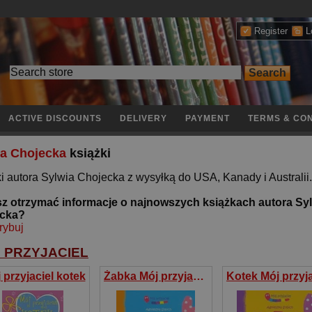
Register
L
ACTIVE DISCOUNTS
DELIVERY
PAYMENT
TERMS & CON
ia Chojecka
książki
i autora Sylwia Chojecka z wysyłką do USA, Kanady i Australii.
z otrzymać informacje o najnowszych książkach autora Sy
cka?
rybuj
 PRZYJACIEL
 przyjaciel kotek
Żabka Mój przyjaciel