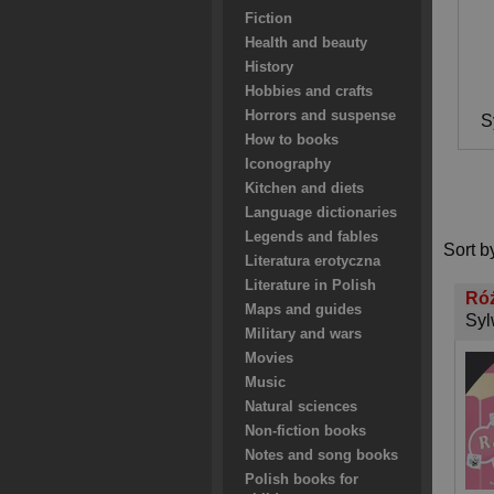
Fiction
Health and beauty
History
Hobbies and crafts
Horrors and suspense
S
How to books
Iconography
Kitchen and diets
Language dictionaries
Legends and fables
Sort b
Literatura erotyczna
Literature in Polish
Róż
Maps and guides
Syl
Military and wars
Movies
Music
Natural sciences
Non-fiction books
Notes and song books
Polish books for