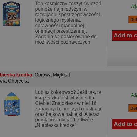
Ten kosmiczny zeszyt ćwiczeń
A$
pomoże najmłodszym w
rozwijaniu spostrzegawczości,
logicznego myślenia,
sprawności manualnej i
orientacji przestrzennej.
Zadania są dostosowane do
możliwości poznawczych
bieska kredka
[Oprawa Miękka]
wia Chojecka
Lubisz kolorować? Jeśli tak, ta
A$
książeczka jest właśnie dla
Ciebie! Znajdziesz w niej 16
zabawnych, uroczych ilustracji
oraz bajkowe naklejki. A teraz
prosta instrukcja: 1. Otwórz
„Niebieską kredkę”