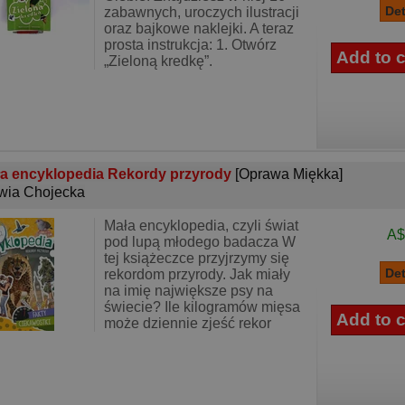
zabawnych, uroczych ilustracji
oraz bajkowe naklejki. A teraz
prosta instrukcja: 1. Otwórz
„Zieloną kredkę”.
a encyklopedia Rekordy przyrody
[Oprawa Miękka]
wia Chojecka
Mała encyklopedia, czyli świat
A$
pod lupą młodego badacza W
tej książeczce przyjrzymy się
rekordom przyrody. Jak miały
na imię największe psy na
świecie? Ile kilogramów mięsa
może dziennie zjeść rekor