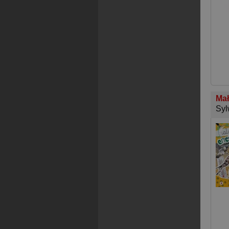
Mał
Syl