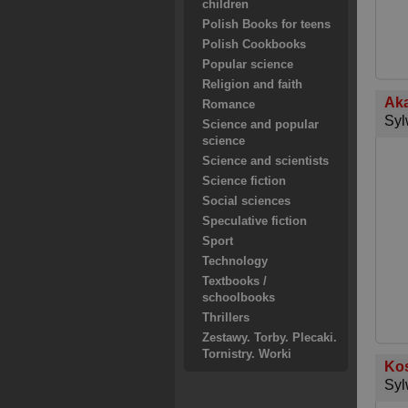
children
Polish Books for teens
Polish Cookbooks
Popular science
Religion and faith
Aka
Romance
Syl
Science and popular
science
Science and scientists
Science fiction
Social sciences
Speculative fiction
Sport
Technology
Textbooks /
schoolbooks
Thrillers
Zestawy. Torby. Plecaki.
Tornistry. Worki
Kos
Syl