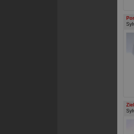
Pom
Syl
Zie
Syl