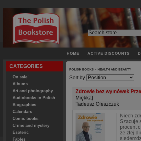
HOME
ACTIVE DISCOUNTS
D
CATEGORIES
POLISH BOOKS
»
HEALTH AND BEAUTY
On sale!
Sort by
Albums
Art and photography
Zdrowie bez wymówek Przew
Miękka]
Audiobooks in Polish
Tadeusz Oleszczuk
Biographies
Calendars
Niech zd
Comic books
Szacuje s
Crime and mystery
procent 
ze złej di
Esoteric
siedemdz
Fables