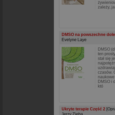
żywieniow
zależy, ja
DMSO na powszechne dole
Evelyne Laye
DMSO (di
ten prost
stał się 
najpotęż
uzdrawia
czasów. 
naukowe 
DMSO i d
któ
Ukryte terapie Część 2
[Opr
Jerzy Zięba