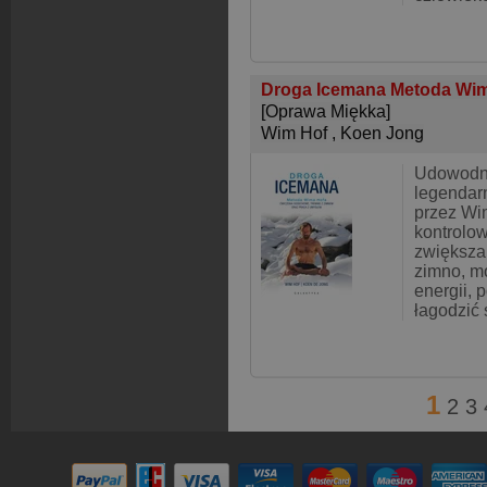
Droga Icemana Metoda Wim
[Oprawa Miękka]
Wim Hof
,
Koen Jong
Udowodn
legendar
przez Wi
kontrolo
zwiększa
zimno, m
energii, 
łagodzić 
1
2
3