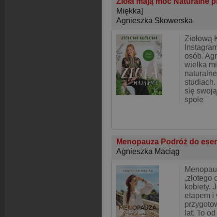
Zioła mają moc Naturalne pr
Miękka]
Agnieszka Skowerska
Ziołową 
Instagra
osób. Ag
wielka m
naturalne
studiach.
się swoj
społe
Menopauza Podróż do esen
Agnieszka Maciąg
Menopauz
„złotego 
kobiety. 
etapem i 
przygoto
lat. To 