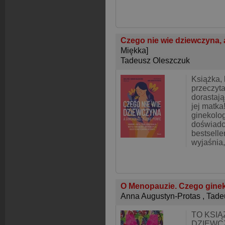
Czego nie wie dziewczyna, a
Miękka]
Tadeusz Oleszczuk
Książka,
przeczyta
dorastaj
jej matka
ginekolog
doświadc
bestsell
wyjaśnia,
O Menopauzie. Czego ginek
Anna Augustyn-Protas
,
Tade
TO KSIĄ
DZIEWC