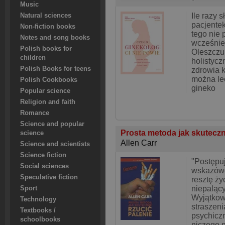
Music
Ile razy 
Natural sciences
pacjentek
Non-fiction books
tego nie 
Notes and song books
wcześnie
Polish books for
Oleszczu
children
holistycz
Polish Books for teens
zdrowia k
można le
Polish Cookbooks
gineko
Popular science
Religion and faith
Romance
Science and popular
Prosta metoda jak skuteczn
science
Allen Carr
Science and scientists
Science fiction
"Postępu
Social sciences
wskazówe
Speculative fiction
resztę ży
niepalący
Sport
Wyjątkow
Technology
straszeni
Textbooks /
psychiczn
schoolbooks
niczego n