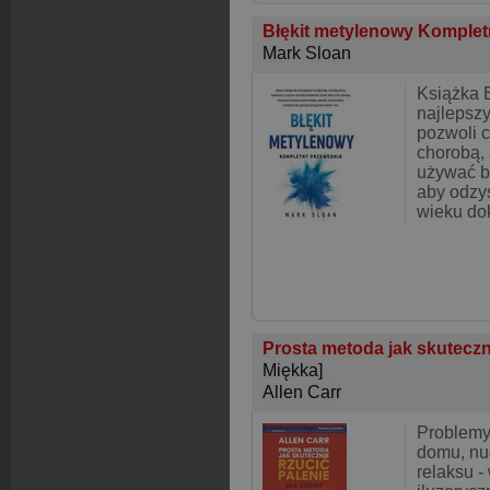
Błękit metylenowy Komple
Mark Sloan
Książka B
najlepszy
pozwoli c
chorobą, a
używać b
aby odzy
wieku do
Prosta metoda jak skuteczni
Miękka]
Allen Carr
Problemy 
domu, nu
relaksu - 