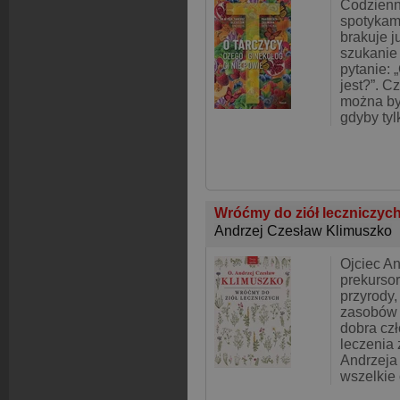
Codzienn
spotykam
brakuje ju
szukanie
pytanie: 
jest?”. C
można by
gdyby tyl
Wróćmy do ziół leczniczyc
Andrzej Czesław Klimuszko
Ojciec An
prekurso
przyrody,
zasobów 
dobra czł
leczenia 
Andrzeja
wszelkie