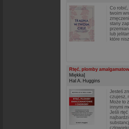
Co robić,
twoim wr
zmęczenie
stany zap
przemianą
lub jelit
które nisz
Rtęć, plomby amalgamatowe
Miękka]
Hal A. Huggins
Jesteś zm
czujesz, 
Może to z
innymi m
Jeśli rtęć
najbardzi
substanc
człowieko