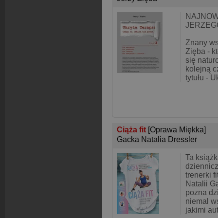
NAJNOW
JERZEGO
Znany wsz
Zięba - k
się natur
kolejną 
tytułu - U
Ciąża fit
[Oprawa Miękka]
Gacka Natalia Dressler
Ta książk
dziennic
trenerki f
Natalii G
pozna dzi
niemal ws
jakimi au