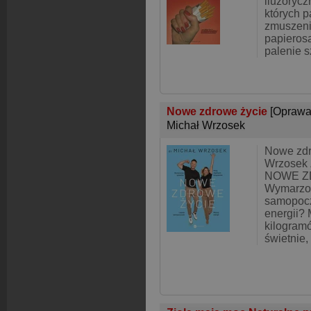
iluzoryc
których p
zmuszeni
papieros
palenie s
Nowe zdrowe życie
[Oprawa
Michał Wrzosek
Nowe zdr
Wrzosek
NOWE Z
Wymarzon
samopocz
energii?
kilogram
świetnie,