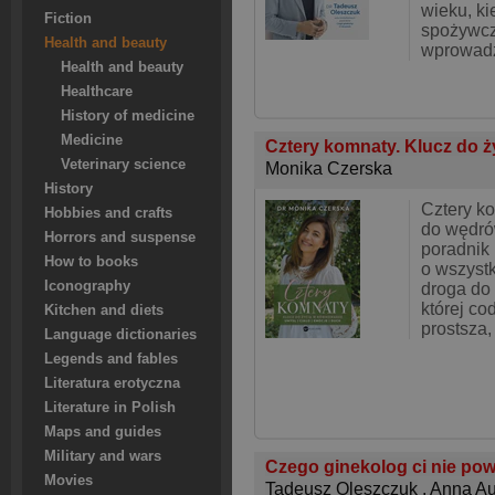
wieku, ki
Fiction
spożywcz
Health and beauty
wprowadz
Health and beauty
Healthcare
History of medicine
Medicine
Cztery komnaty. Klucz do 
Veterinary science
Monika Czerska
History
Cztery k
Hobbies and crafts
do wędró
Horrors and suspense
poradnik
How to books
o wszystk
Iconography
droga do 
której co
Kitchen and diets
prostsza,
Language dictionaries
Legends and fables
Literatura erotyczna
Literature in Polish
Maps and guides
Military and wars
Czego ginekolog ci nie po
Movies
Tadeusz Oleszczuk
,
Anna Au