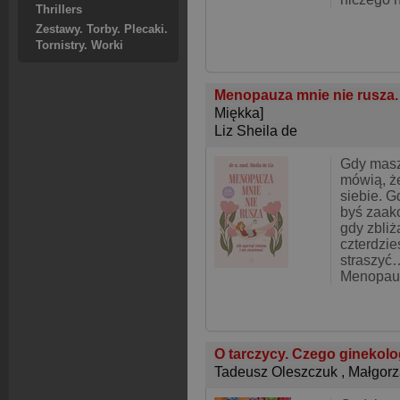
Thrillers
Zestawy. Torby. Plecaki.
Tornistry. Worki
Menopauza mnie nie rusza. 
Miękka]
Liz Sheila de
Gdy masz
mówią, ż
siebie. G
byś zaak
gdy zbliż
czterdzie
straszyć
Menopauz
O tarczycy. Czego ginekolo
Tadeusz Oleszczuk
,
Małgorz