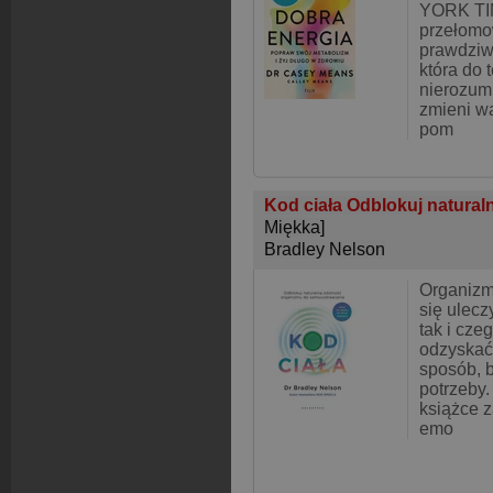
YORK TI
przełomo
prawdziw
która do 
nierozum
zmieni wa
pom
Kod ciała Odblokuj natural
Miękka]
Bradley Nelson
Organizm
się ulecz
tak i cze
odzyskać 
sposób, 
potrzeby.
książce 
emo