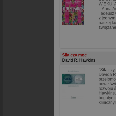
WIEKU! A
– Anna A
Tadeusz 
z jednym 
naszej ku
związane 
Siła czy moc
David R. Hawkins
"Siła czy
Davida R
przełomo
nowe świa
rozwoju 
Hawkins,
bogatym
kliniczny