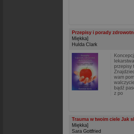
Przepisy i porady zdrowotn
Miękka]
Hulda Clark
Koncepcj
lekarstwa
przepisy 
Znajdziec
wam pomo
walczycie
bądź paso
z po
Trauma w twoim ciele Jak s
Miękka]
Sara Gottfried