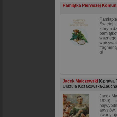
Pamiątka Pierwszej Komuni
Pamiątka
Świętej t
którym d
pamiątko
ważnego 
wpisywać
fragment
gł
Jacek Malczewski
[Oprawa 
Urszula Kozakowska-Zauch
Jacek Ma
1929) – j
najwybitn
artystów,
zwany oj