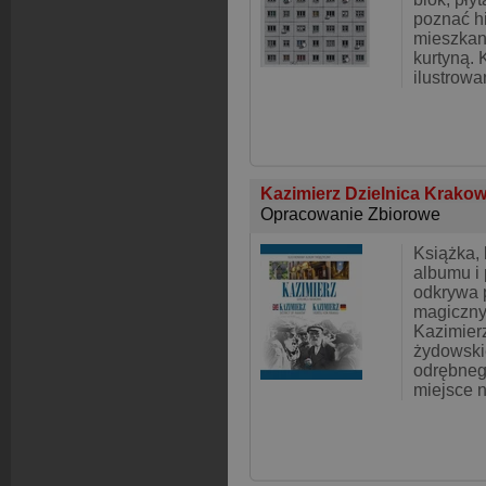
poznać h
mieszkan
kurtyną. 
ilustrowa
Kazimierz Dzielnica Krako
Opracowanie Zbiorowe
Książka,
albumu i
odkrywa 
magiczny
Kazimier
żydowskie
odrębnego
miejsce 