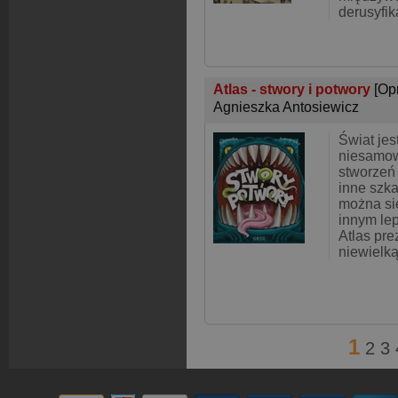
derusyfik
Atlas - stwory i potwory
[Op
Agnieszka Antosiewicz
Świat jes
niesamow
stworzeń 
inne szka
można się
innym lep
Atlas pre
niewielk
1
2
3