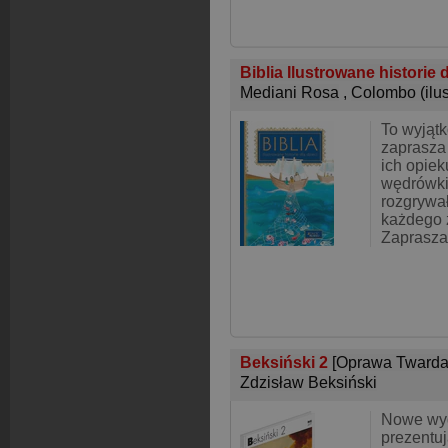
Biblia Ilustrowane historie 
Mediani Rosa
,
Colombo (ilust
To wyjątk
zaprasza 
ich opiek
wędrówki 
rozgrywa
każdego 
Zaprasza 
Beksiński 2
[Oprawa Twarda
Zdzisław Beksiński
Nowe wy
prezentu