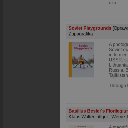
uka
Soviet Playgrounds
[Opraw
Zupagrafika
A photogr
Soviet-e
in former
USSR, su
Lithuania
Russia, 
Tajikista
Through f
Basilius Besler's Florilegi
Klaus Walter Littger
,
Werne. 
A magnifi