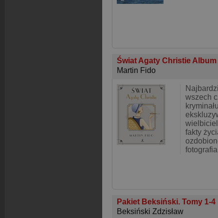
Świat Agaty Christie Albu
Martin Fido
Najbardzi
wszech c
kryminału
ekskluzy
wielbicie
fakty życ
ozdobion
fotografi
Pakiet Beksiński. Tomy 1-4
Beksiński Zdzisław