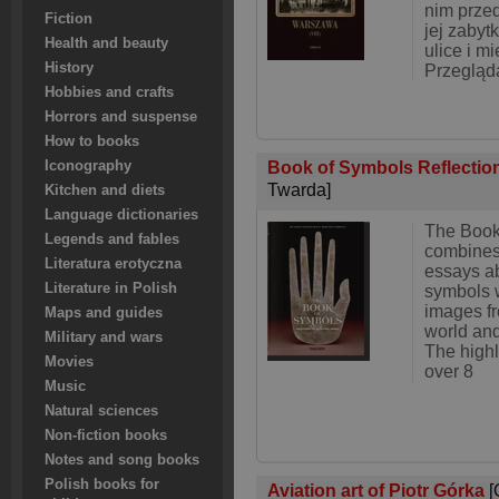
nim prze
Fiction
jej zabytk
Health and beauty
ulice i m
History
Przegląd
Hobbies and crafts
Horrors and suspense
How to books
Book of Symbols Reflectio
Iconography
Twarda]
Kitchen and diets
Language dictionaries
The Book
Legends and fables
combines 
Literatura erotyczna
essays ab
Literature in Polish
symbols w
images fr
Maps and guides
world and 
Military and wars
The highl
Movies
over 8
Music
Natural sciences
Non-fiction books
Notes and song books
Polish books for
Aviation art of Piotr Górka
[