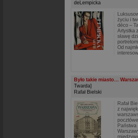
deLempicka
Luksusow
życiu i t
déco – T
Artystka
sławę dzi
portretom
Od najmł
intereso
Było takie miasto… Warszaw
Twarda]
Rafał Bielski
Rafał Bie
z najwięk
warszaws
pocztówe
Państwa 
Warszawy
międzywo