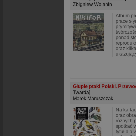
Zbigniew Wolanin
Album pr
prace sł
prymitywi
twórczośc
ponad st
reprodukc
oraz kilka
ukazując
Głupie ptaki Polski. Prze
Twarda]
Marek Maruszczak
Na kartac
oraz obr
różnych 
spotkać w
tytuł dla