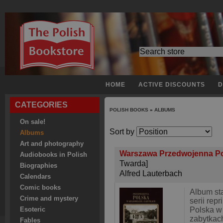
HOME
ACTIVE DISCOUNTS
D
CATEGORIES
POLISH BOOKS
»
ALBUMS
On sale!
Sort by
Albums
Art and photography
Warszawa Przedwojenna Pols
Audiobooks in Polish
Twarda]
Biographies
Alfred Lauterbach
Calendars
Comic books
Album st
Crime and mystery
serii rep
Polska w 
Esoteric
zabytkac
Fables