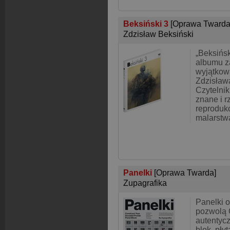
Beksiński 3
[Oprawa Twarda
Zdzisław Beksiński
„Beksińs
albumu z
wyjątkow
Zdzisław
Czytelnik
znane i 
reprodukc
malarstwa
Panelki
[Oprawa Twarda]
Zupagrafika
Panelki 
pozwolą 
autentycz
blok, płyt