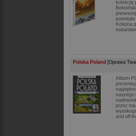
kolekcję 
Beksińsk
pierwszej
powstałe 
Kolejna 
malarstw
Polska Poland
[Oprawa Twa
Album 
prezentuj
najpiękni
naszego k
nadmorsk
przez ma
wysokogór
and off t