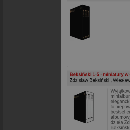
Beksiński 1-5 - miniatury w
Zdzisław Beksiński
,
Wiesła
Wyjątkow
minialbu
elegancki
to niepow
bestsell
albumowy
dzieła Z
Beksiński