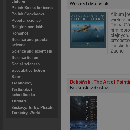
children
Wojciech Matusiak
Polish Books for teens
Album je
Polish Cookbooks
wieloletn
Popular science
Piotra Gó
Religion and faith
nim repr
Romance
olejnych,
Science and popular
przedstaw
science
Polskich 
Zacho
Science and scientists
Science fiction
Social sciences
Speculative fiction
Sport
Beksiński. The Art of Paint
Technology
Beksiński Zdzisław
Textbooks /
schoolbooks
Thrillers
Zestawy. Torby. Plecaki.
Tornistry. Worki