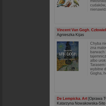
miłośnikó
cudaków, 
nienawid
Vincent Van Gogh. Człowiek
Agnieszka Kijas
Chyba nie
zna malo
barwach 
tajemnicz
albo urok
Tarasem 
wybitne d
Gogha, h
De Lempicka. Art
[Oprawa T
Katarzyna Nowakowska-Sito