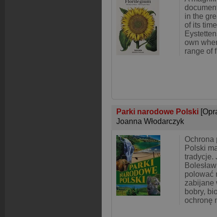
document
in the gr
of its tim
Eystettens
own when
range of 
Parki narodowe Polski
[Opr
Joanna Włodarczyk
Ochrona p
Polski ma
tradycje.
Bolesław 
polować 
zabijane
bobry, bi
ochronę 