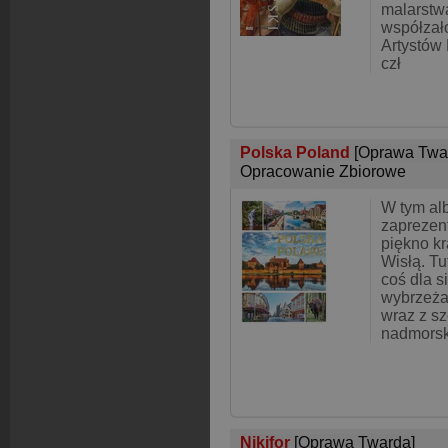
malarstw
współzał
Artystów 
czł
Polska Poland
[Oprawa Twa
Opracowanie Zbiorowe
W tym al
zaprezen
piękno k
Wisłą. Tu
coś dla s
wybrzeża
wraz z sz
nadmors
Nikifor
[Oprawa Twarda]