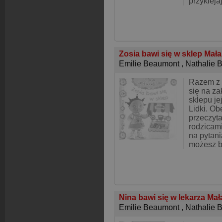
przykleja
Zosia bawi się w sklep Mał
Emilie Beaumont
,
Nathalie 
Razem z 
się na za
sklepu je
Lidki. Obe
przeczyta
rodzicam
na pytani
możesz 
Nina bawi się w lekarza Ma
Emilie Beaumont
,
Nathalie 