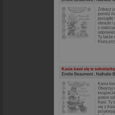
Zobacz ja
pomóż ma
porządki
obrazki i
z rodzic
odpowiedz
Ty także 
Klarą prz
Kasia bawi się w sekretark
Emilie Beaumont
,
Nathalie 
Kasia baw
Obejrzyj 
książeczk
potem od
Kasi. Ty
się z Kas
przykleja