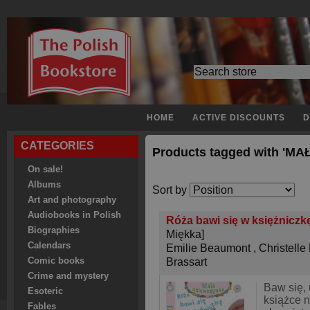
HOME
ACTIVE DISCOUNTS
D
CATEGORIES
Products tagged with 'M
On sale!
Albums
Sort by
Art and photography
Audiobooks in Polish
Róża bawi się w księżniczkę
Biographies
Miękka]
Calendars
Emilie Beaumont
,
Christelle
Comic books
Brassart
Crime and mystery
Baw się,
Esoteric
książce n
Fables