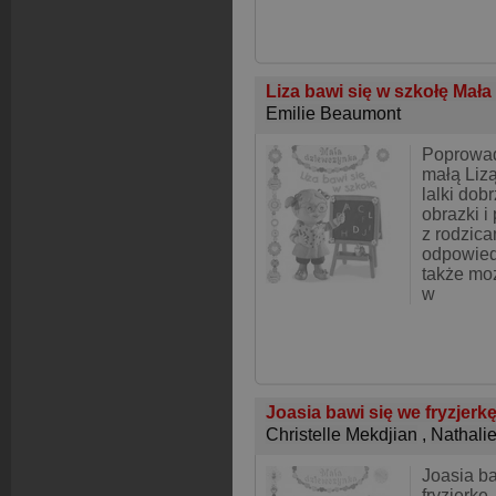
Liza bawi się w szkołę Mał
Emilie Beaumont
Poprowad
małą Lizą
lalki dob
obrazki i
z rodzic
odpowiedz
także moż
w
Joasia bawi się we fryzjerk
Christelle Mekdjian
,
Nathali
Joasia ba
fryzjerkę