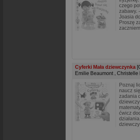
czego po
zabawy. 
Joasia do
Proszę za
zaczniem
Cyferki Mała dziewczynka
[
Emilie Beaumont
,
Christelle
Poznaj li
naucz się
zadania 
dziewczyn
matematy
ćwicz do
działania
dziewczy