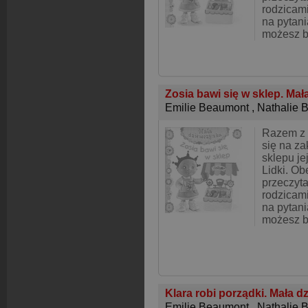
rodzicam
na pytani
możesz 
Zosia bawi się w sklep. Ma
Emilie Beaumont
,
Nathalie 
Razem z 
się na za
sklepu je
Lidki. Obe
przeczyta
rodzicam
na pytani
możesz 
Klara robi porządki. Mała 
Emilie Beaumont
,
Nathalie 