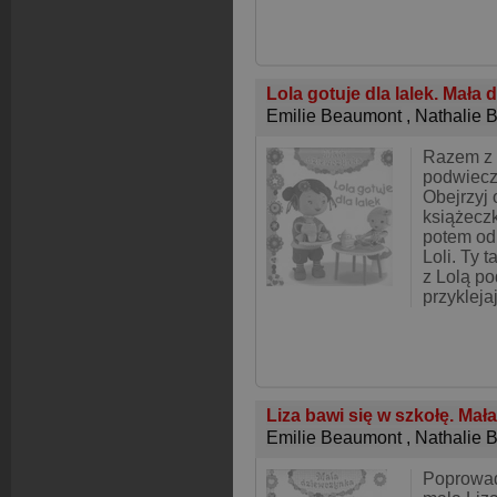
Lola gotuje dla lalek. Mała
Emilie Beaumont
,
Nathalie 
Razem z 
podwieczo
Obejrzyj 
książeczk
potem od
Loli. Ty 
z Lolą p
przykleja
Liza bawi się w szkołę. Ma
Emilie Beaumont
,
Nathalie 
Poprowad