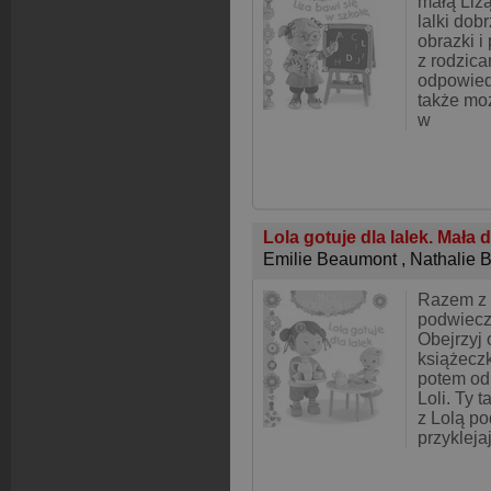
małą Lizą
lalki dob
obrazki i
z rodzic
odpowiedz
także moż
w
Lola gotuje dla lalek. Mała
Emilie Beaumont
,
Nathalie 
Razem z 
podwieczo
Obejrzyj 
książeczk
potem od
Loli. Ty 
z Lolą p
przykleja