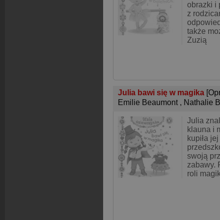
obrazki i
z rodzica
odpowied
także mo
Zuzią
Julia bawi się w magika
[Op
Emilie Beaumont
,
Nathalie 
Julia zna
klauna i
kupiła je
przedszk
swoją prz
zabawy. 
roli magi