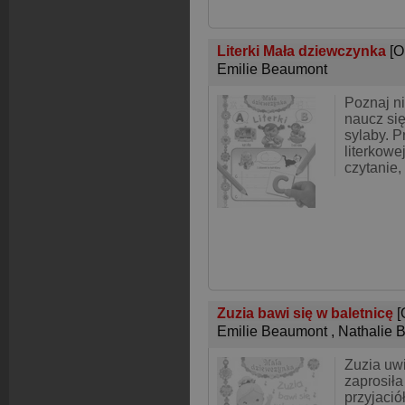
Literki Mała dziewczynka
[O
Emilie Beaumont
Poznaj nie
naucz się
sylaby. P
literkowe
czytanie,
Zuzia bawi się w baletnicę
[
Emilie Beaumont
,
Nathalie 
Zuzia uwi
zaprosił
przyjació