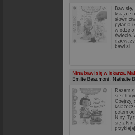
Baw się,
książce n
słownict
pytania i
wiedzę o
świecie. 
dziewczyn
bawi si
Nina bawi się w lekarza. M
Emilie Beaumont
,
Nathalie 
Razem z 
się chor
Obejrzyj 
książeczk
potem od
Niny. Ty
się z Nin
przykleja