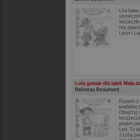
Lila bawi 
słoneczni
wózeczku
nią space
Leon i La
Lola gotuje dla lalek Mała
Belineau Beaumont
Razem z 
podwieczo
Obejrzyj 
książeczk
potem od
Loli. Ty 
z Lolą p