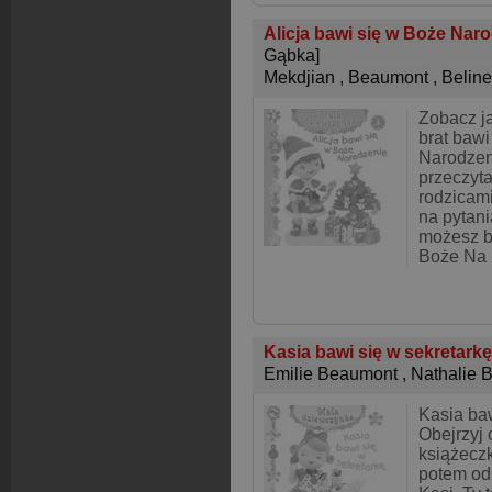
Alicja bawi się w Boże Nar
Gąbka]
Mekdjian
,
Beaumont
,
Belin
Zobacz ja
brat bawi
Narodzeni
przeczyta
rodzicam
na pytania
możesz ba
Boże Na
Kasia bawi się w sekretark
Emilie Beaumont
,
Nathalie 
Kasia baw
Obejrzyj 
książeczk
potem od