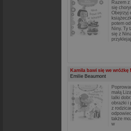
Razem z 
się chor
Obejrzyj 
książeczk
potem od
Niny. Ty
się z Nin
przykleja
Kamila bawi się we wróżkę
Emilie Beaumont
Poprowad
małą Lizą
lalki dob
obrazki i
z rodzic
odpowiedz
także moż
w