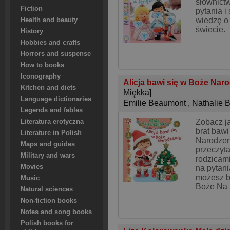
słownict
Fiction
pytania i
wiedzę o
Health and beauty
świecie.
History
Hobbies and crafts
Horrors and suspense
How to books
Iconography
Alicja bawi się w Boże Nar
Kitchen and diets
Miękka]
Language dictionaries
Emilie Beaumont
,
Nathalie 
Legends and fables
Zobacz ja
Literatura erotyczna
brat bawi
Literature in Polish
Narodzeni
Maps and guides
przeczyta
Military and wars
rodzicam
Movies
na pytania
możesz ba
Music
Boże Na
Natural sciences
Non-fiction books
Notes and song books
Polish books for