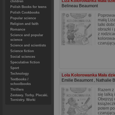
Liza Kolorowanka Mała dz
children
Belineau Beaumont
Polish Books for teens
Polish Cookbooks
Poprowad
Popular science
małą Lizą
Religion and faith
lalki dob
obrazki i
Romance
z rodzica
Science and popular
kolorować
science
czarujący
Science and scientists
Science fiction
Social sciences
Speculative fiction
Sport
Technology
Lola Kolorowanka Mała dz
Textbooks /
Emilie Beaumont
,
Nathalie 
schoolbooks
Razem z 
Thrillers
się lalką 
Zestawy. Torby. Plecaki.
Obejrzyj 
Tornistry. Worki
książeczk
potem pok
czarując