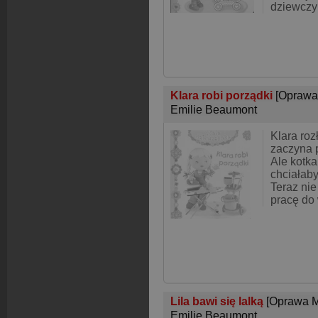
dziewczy
Klara robi porządki
[Oprawa
Emilie Beaumont
Klara roz
zaczyna 
Ale kotka
chciałaby
Teraz ni
pracę do 
Lila bawi się lalką
[Oprawa M
Emilie Beaumont