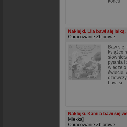
końcu
Naklejki. Lila bawi się lalk
Opracowanie Zbiorowe
Baw się,
książce n
słownict
pytania i
wiedzę o
świecie. 
dziewczyn
bawi si
Naklejki. Kamila bawi się w
Miękka]
Opracowanie Zbiorowe