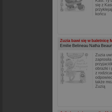
Kasi. Ty
się z Kas
przykleja
końcu
Zuzia bawi się w baletnicę
Emilie Belineau Natha Beau
Zuzia uwi
zaprosił
przyjació
obrazki i
z rodzica
odpowied
także mo
Zuzią