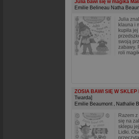
Julia bawi się w magika Ma
Emilie Belineau Natha Beau
Julia zna
klauna i
kupiła je
przedszk
swoją prz
zabawy. 
roli magi
ZOSIA BAWI SIĘ W SKLE
Twarda]
Emilie Beaumont
,
Nathalie 
Razem z 
się na za
sklepu je
Lidki. Obe
przeczyta