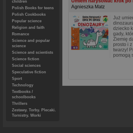
Umiem narysować krok po 
children
Agnieszka Matz
Polish Books for teens
Polish Cookbooks
Już umie
Popular science
dinozaura
Religion and faith
dziecko k
gady, któ
Romance
Ziemię d
Science and popular
prosto i
science
twarzy! P
Science and scientists
pomogą s
Science fiction
Social sciences
Speculative fiction
Sport
Technology
Textbooks /
schoolbooks
Thrillers
Zestawy. Torby. Plecaki.
Tornistry. Worki