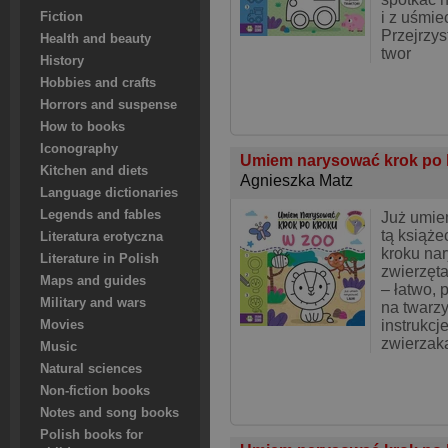
i z uśmie
Fiction
Przejrzys
Health and beauty
twor
History
Hobbies and crafts
Horrors and suspense
How to books
Iconography
Umiem narysować krok po 
Kitchen and diets
Agnieszka Matz
Language dictionaries
Legends and fables
Już umie
tą książe
Literatura erotyczna
kroku nar
Literature in Polish
zwierzęt
Maps and guides
– łatwo, 
Military and wars
na twarzy
instrukc
Movies
zwierzak
Music
Natural sciences
Non-fiction books
Notes and song books
Polish books for