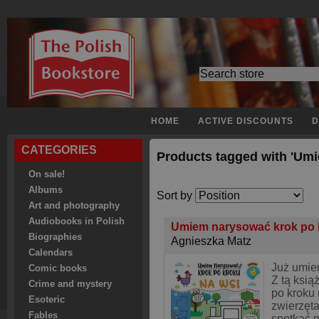
HOME
ACTIVE DISCOUNTS
D
CATEGORIES
Products tagged with 'Um
On sale!
Albums
Sort by
Art and photography
Audiobooks in Polish
Umiem narysować krok po 
Biographies
Agnieszka Matz
Calendars
Już umie
Comic books
Z tą ksią
Crime and mystery
po kroku 
Esoteric
zwierzęta
Fables
spotkać n