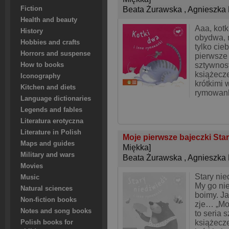
Fiction
Beata Żurawska
,
Agnieszka 
Health and beauty
Aaa, kotk
History
obydwa, n
Hobbies and crafts
tylko cie
Horrors and suspense
pierwsze 
sztywnos
How to books
książecz
Iconography
krótkimi 
Kitchen and diets
rymowank
Language dictionaries
Legends and fables
Literatura erotyczna
Literature in Polish
Moje pierwsze bajeczki Star
Maps and guides
Miękka]
Military and wars
Beata Żurawska
,
Agnieszka 
Movies
Stary ni
Music
My go ni
Natural sciences
boimy. Ja
Non-fiction books
zje… „Mo
Notes and song books
to seria 
książecz
Polish books for