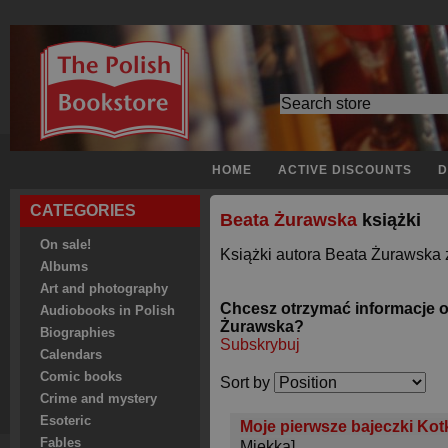
HOME
ACTIVE DISCOUNTS
D
CATEGORIES
Beata Żurawska
książki
On sale!
Książki autora Beata Żurawska z
Albums
Art and photography
Chcesz otrzymać informacje 
Audiobooks in Polish
Żurawska?
Biographies
Subskrybuj
Calendars
Comic books
Sort by
Crime and mystery
Esoteric
Moje pierwsze bajeczki Kot
Fables
Miękka]