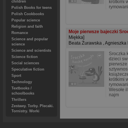
krótkimi 
children
rymowan
Polish Books for teens
Polish Cookbooks
Popular science
Religion and faith
Moje pierwsze bajeczki Sroc
Romance
Miękka]
Science and popular
Beata Żurawska
,
Agnieszka 
science
Science and scientists
Sroczka 
Science fiction
dzieci sw
Social sciences
pierwsze 
sztywnos
Speculative fiction
książecz
Sport
krótkimi 
Technology
rymowank
Textbooks /
Wesołe il
schoolbooks
najm
Thrillers
Zestawy. Torby. Plecaki.
Tornistry. Worki