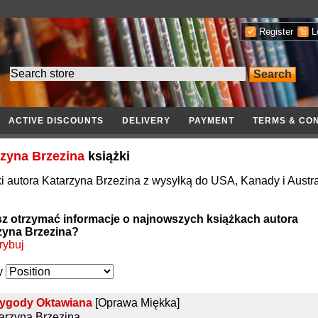
Register
L
ACTIVE DISCOUNTS
DELIVERY
PAYMENT
TERMS & CON
zyna Brzezina
książki
i autora Katarzyna Brzezina z wysyłką do USA, Kanady i Austral
z otrzymać informacje o najnowszych książkach autora
zyna Brzezina?
rybuj
y
zygody Oktawiana
[Oprawa Miękka]
arzyna Brzezina