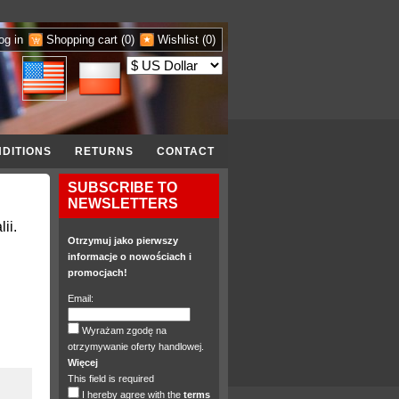
og in
Shopping cart
(0)
Wishlist
(0)
DITIONS
RETURNS
CONTACT
SUBSCRIBE TO
NEWSLETTERS
ii.
Otrzymuj jako pierwszy
informacje o nowościach i
promocjach!
Email:
Wyrażam zgodę na
otrzymywanie oferty handlowej.
Więcej
This field is required
I hereby agree with the
terms