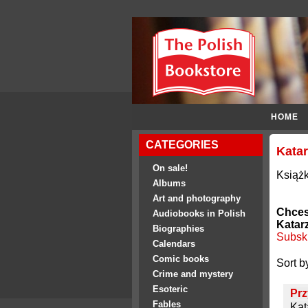
HOME
CATEGORIES
Katar
On sale!
Książk
Albums
Art and photography
Chces
Audiobooks in Polish
Katar
Biographies
Subsk
Calendars
Comic books
Sort b
Crime and mystery
Esoteric
Pr
Fables
Kat