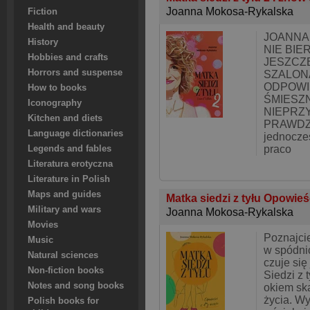
Joanna Mokosa-Rykalska
Fiction
Health and beauty
JOANNA
History
NIE BIE
Hobbies and crafts
JESZCZ
Horrors and suspense
SZALONA
ODPOWI
How to books
ŚMIESZN
Iconography
NIEPRZ
Kitchen and diets
PRAWDZI
Language dictionaries
jednocze
praco
Legends and fables
Literatura erotyczna
Literature in Polish
Maps and guides
Matka siedzi z tyłu Opowieś
Military and wars
Joanna Mokosa-Rykalska
Movies
Poznajci
Music
w spódni
Natural sciences
czuje się
Non-fiction books
Siedzi z 
Notes and song books
okiem sk
życia. Wy
Polish books for