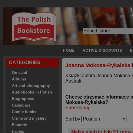
HOME
ACTIVE DISCOUNTS
D
CATEGORIES
Joanna Mokosa-Rykalska
On sale!
Książki autora Joanna Mokosa-
Albums
Australii.
Art and photography
Audiobooks in Polish
Chcesz otrzymać informacje 
Biographies
Mokosa-Rykalska?
Calendars
Subskrybuj
Comic books
Crime and mystery
Sort by
Esoteric
Fables
Matka siedzi z tyłu 2 I znów