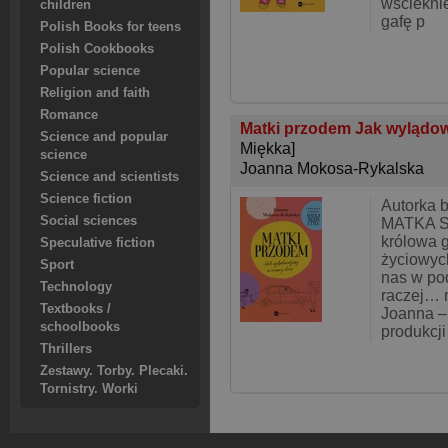
wściekni
children
gafę p
Polish Books for teens
Polish Cookbooks
Popular science
Religion and faith
Romance
Matki przodem Jak wylądow
Science and popular
Miękka]
science
Joanna Mokosa-Rykalska
Science and scientists
Science fiction
Autorka b
Social sciences
MATKA S
królowa ga
Speculative fiction
życiowych
Sport
nas w pod
Technology
raczej… n
Textbooks /
Joanna –
schoolbooks
produkcji
Thrillers
Zestawy. Torby. Plecaki.
Tornistry. Worki