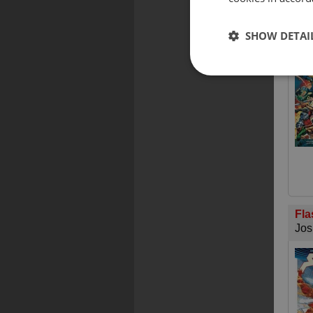
Lig
Jos
SHOW DETAI
S.D
Fla
Jos