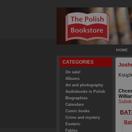
HOME
CATEGORIES
Josh
On sale!
Książk
Albums
Art and photography
Chces
Audiobooks in Polish
Willi
Biographies
Subsk
Calendars
BA
Comic books
Crime and mystery
Esoteric
Fables