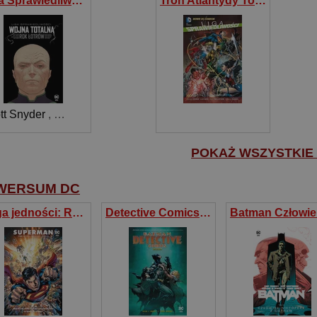
Liga Sprawiedliwości Wojna totalna Rok Łotrów
Tron Atlantydy Tom 3
tt Snyder
,
Tom Taylor
,
Joshua Williamson
POKAŻ WSZYSTKIE (
WERSUM DC
Saga jedności: Ród El. Superman. Tom 2
Detective Comics. Mitologia