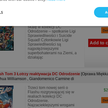
a Sprawiedliwości kontra Suicide Squad
[Oprawa Miękka]
hua Williamson
,
Tim Seeley
,
Rob Williams
,
Jason Fabok
,
To
LS
A
aniel
,
Howard Porter
$3
Pierwszy crossover na dużą
skalę w kolekcji DC
Odrodzenie – spotkanie Ligi
Sprawiedliwości i Suicide
Squad! Członkowie Ligi
Sprawiedliwości są
najpotężniejszymi
superbohaterami na Ziemi, a
działając
sh Tom 3 Łotrzy reaktywacja DC Odrodzenie
[Oprawa Miękka
hua Williamson
,
Giandomenico Carmine di
Trzeci tom nowej serii o
$2
Flashu rozgrywającej się w
realiach kolekcji DC
Odrodzenie.
Najzacieklejszymi wrogami