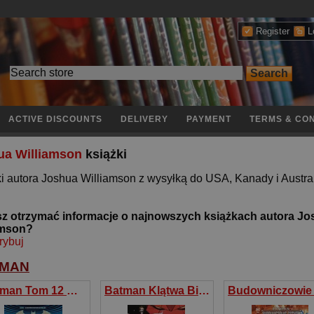
Register
L
ACTIVE DISCOUNTS
DELIVERY
PAYMENT
TERMS & CON
ua Williamson
książki
i autora Joshua Williamson z wysyłką do USA, Kanady i Austral
z otrzymać informacje o najnowszych książkach autora J
amson?
rybuj
TMAN
Batman Tom 12 Miasto Bane’a
Batman Klątwa Białego Rycerza