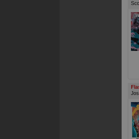
Sco
Fla
Jos