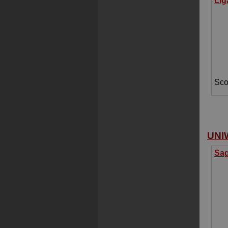
Sco
UNI