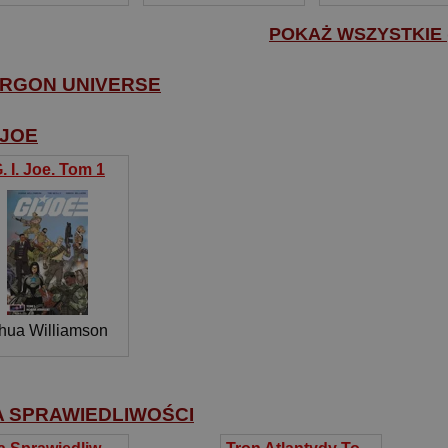
POKAŻ WSZYSTKIE (
RGON UNIVERSE
. JOE
. I. Joe. Tom 1
hua Williamson
,
Tom Reilly
A SPRAWIEDLIWOŚCI