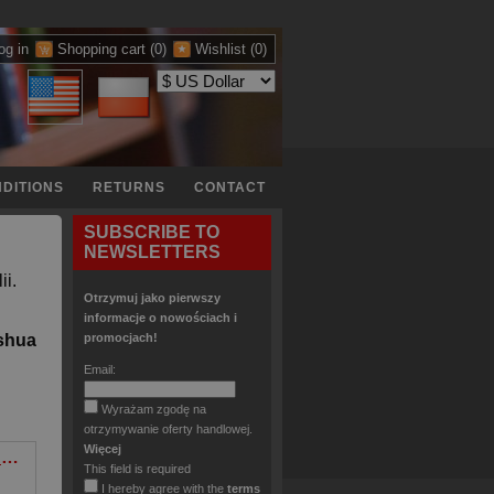
og in
Shopping cart
(0)
Wishlist
(0)
DITIONS
RETURNS
CONTACT
SUBSCRIBE TO
NEWSLETTERS
ii.
Otrzymuj jako pierwszy
informacje o nowościach i
oshua
promocjach!
Email:
Wyrażam zgodę na
otrzymywanie oferty handlowej.
Więcej
Budowniczowie Gotham. Batman
This field is required
I hereby agree with the
terms