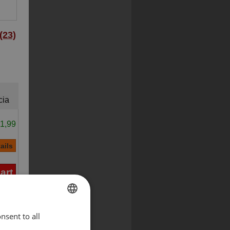
23)
cia
1,99
nsent to all
ENGLISH