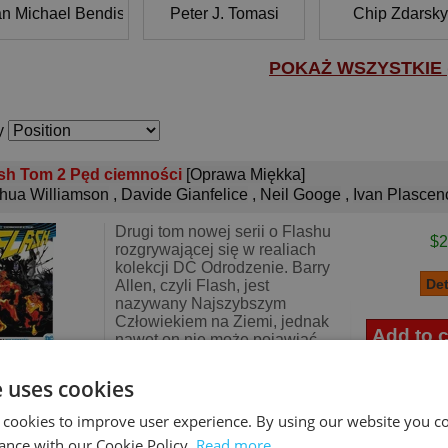
an Michael Bendis
Peter J. Tomasi
Chip Zdarsky
POKAŻ WSZYSTKIE (
y
sh Tom 2 Pęd ciemności
[Oprawa Miękka]
hua Williamson
,
Davide Gianfelice
,
Neil Googe
,
Ivan Plascen
Drugi tom nowej serii o Flashu
$2
rozgrywającej się w realiach
kolekcji DC Odrodzenie. Barry
Allen, czyli Flash, jest
nazywany Najszybszym
Człowiekiem na Ziemi, jednak
nawet on nie może pojawiać
się ws
e uses cookies
 cookies to improve user experience. By using our website you co
ance with our Cookie Policy.
Read more