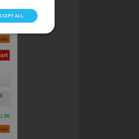
POLISH
ny
CCEPT ALL
8,55
]
1,98