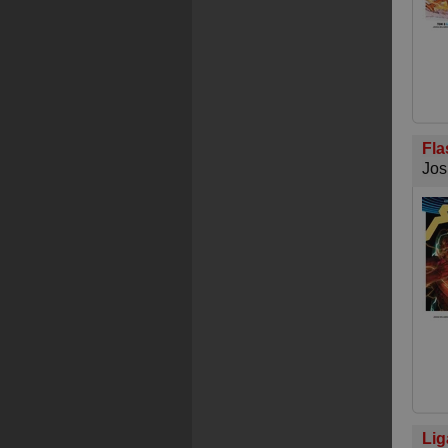
Fla
Jos
Lig