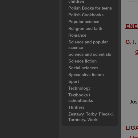
children
Polish Books for teens
Polish Cookbooks
Popular science
ENE
Religion and faith
Romance
G. I
Science and popular
science
G
Science and scientists
Science fiction
Social sciences
Speculative fiction
Sport
Technology
Textbooks /
schoolbooks
Jos
Thrillers
Zestawy. Torby. Plecaki.
Tornistry. Worki
LIG