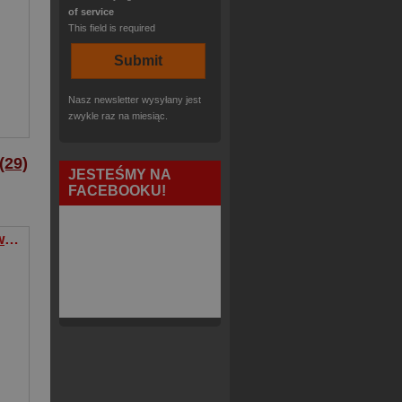
of service
This field is required
Nasz newsletter wysyłany jest
le Higgins
,
Ryan Parrott
zwykle raz na miesiąc.
29)
JESTEŚMY NA
FACEBOOKU!
Liga Sprawiedliwości Tom 2 Epidemia
l Edwards
,
Daniel Henriques
,
Adriano Lucas