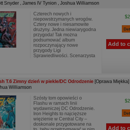
tt Snyder
,
James IV Tynion
,
Joshua Williamson
Czterech nowych i
$2
niepowstrzymanych wrogów.
Cztery nowe i niesamowite
drużyny. Jedna niewiarygodna
przygoda! Tak można
podsumować album
rozpoczynający nowe
przygody Ligi
Sprawiedliwości. Scenarzysta
sh T.6 Zimny dzień w piekle/DC Odrodzenie
[Oprawa Miękka]
hua Williamson
Szósty tom opowieści o
$2
Flashu w ramach linii
wydawniczej DC Odrodzenie.
Iron Heights to najcięższe
więzienie w Central City –
doskonale przygotowane na
to, żeby przetrzymywać w nim