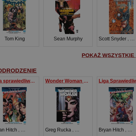
Tom King
Sean Murphy
Scott Snyder
,
Ky
POKAŻ WSZYSTKIE (
ODRODZENIE
Liga sprawiedliwości Tom 1 Maszyny zagłady
Wonder Woman Tom 1 Kłamstwa
an Hitch
,
Tony S. Daniel
Greg Rucka
,
Sandu Florea
,
Liam Sharp
Bryan Hitch
,
Laura Martin
,
Nei