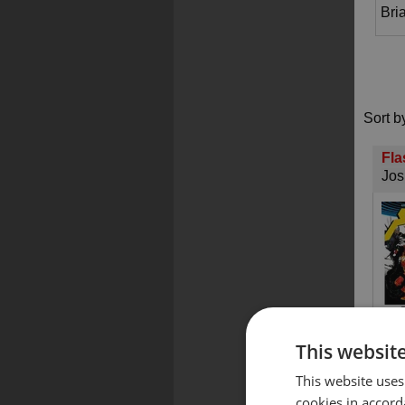
Bri
Sort b
Fla
Jos
This websit
This website uses
cookies in accord