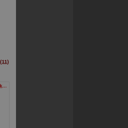
11)
Batman Człowiek Nietoperz z Gotham Tom 2