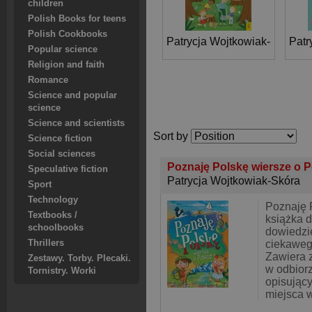
children
Polish Books for teens
Polish Cookbooks
Patrycja Wojtkowiak-Skóra
Patr
Popular science
Religion and faith
Romance
Science and popular
science
Science and scientists
Sort by
Science fiction
Social sciences
Poznaję Polskę wiersze o 
Speculative fiction
Patrycja Wojtkowiak-Skóra
Sport
Technology
Poznaję 
Textbooks /
książka d
schoolbooks
dowiedzi
Thrillers
ciekaweg
Zawiera z
Zestawy. Torby. Plecaki.
w odbior
Tornistry. Worki
opisując
miejsca 