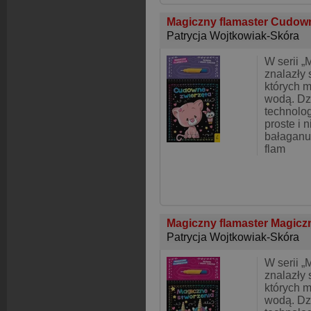
Magiczny flamaster Cudow
Patrycja Wojtkowiak-Skóra
W serii „
znalazły 
których 
wodą. Dz
technolog
proste i 
bałaganu
flam
Magiczny flamaster Magicz
Patrycja Wojtkowiak-Skóra
W serii „
znalazły 
których 
wodą. Dz