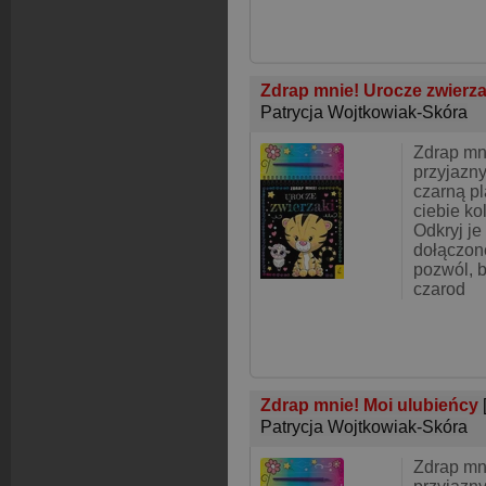
Zdrap mnie! Urocze zwierz
Patrycja Wojtkowiak-Skóra
Zdrap mn
przyjazn
czarną p
ciebie ko
Odkryj je
dołączone
pozwól, b
czarod
Zdrap mnie! Moi ulubieńcy
Patrycja Wojtkowiak-Skóra
Zdrap mn