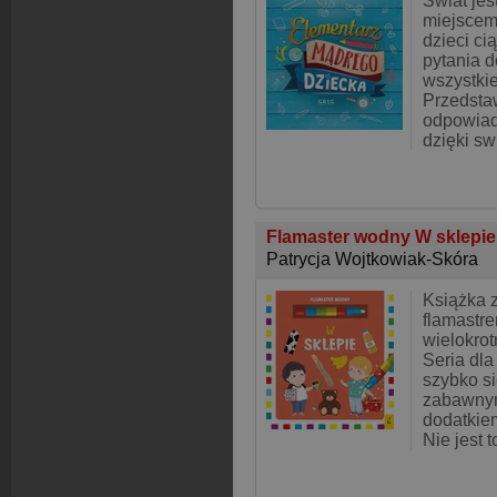
Świat jes
miejscem
dzieci ci
pytania d
wszystkie
Przedsta
odpowiada
dzięki sw
Flamaster wodny W sklepi
Patrycja Wojtkowiak-Skóra
Książka 
flamastr
wielokro
Seria dla
szybko si
zabawnym
dodatkiem
Nie jest 