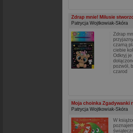
Zdrap mnie! Milusie stwor
Patrycja Wojtkowiak-Skóra
Zdrap mn
przyjazn
czarną p
ciebie ko
Odkryj je
dołączone
pozwól, b
czarod
Moja choinka Zgadywanki
Patrycja Wojtkowiak-Skóra
W książc
poznajemy
świątecz