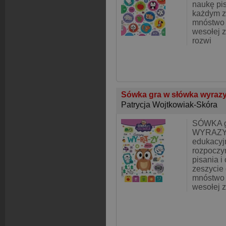
naukę pis
każdym z
mnóstwo 
wesołej 
rozwi
Sówka gra w słówka wyraz
Patrycja Wojtkowiak-Skóra
SÓWKA g
WYRAZYS
edukacyjn
rozpoczy
pisania i
zeszycie 
mnóstwo 
wesołej 