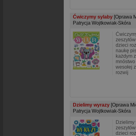
Ćwiczymy sylaby
[Oprawa M
Patrycja Wojtkowiak-Skóra
Ćwiczymy
zeszytów
dzieci r
naukę pis
każdym z
mnóstwo 
wesołej 
rozwij
Dzielimy wyrazy
[Oprawa Mi
Patrycja Wojtkowiak-Skóra
Dzielimy
zeszytów
dzieci r