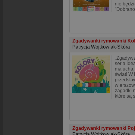
nie będz
”Dobranoc
Zgadywanki rymowanki Ko
Patrycja Wojtkowiak-Skóra
„Zgadywa
seria ide
malucha, 
świat! W 
przedsta
wierszow
zagadki 
które są 
Zgadywanki rymowanki Po
Patrycja Wojtkowiak-Skóra