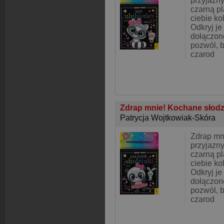
przyjazn
czarną p
ciebie ko
Odkryj je
dołączone
pozwól, b
czarod
Zdrap mnie! Kochane słodz
Patrycja Wojtkowiak-Skóra
Zdrap mn
przyjazn
czarną p
ciebie ko
Odkryj je
dołączone
pozwól, b
czarod