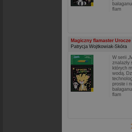
bałaganu
flam
Magiczny flamaster Urocze
Patrycja Wojtkowiak-Skóra
W serii „
znalazły 
których 
wodą. Dz
technolog
proste i 
bałaganu
flam