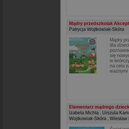
Mądry przedszkolak Akcep
Patrycja Wojtkowiak-Skóra
Mądry prz
dla dziec
poznawać
się nowyc
w twórcz
na celu 
ważnymi 
Elementarz mądrego dziec
Izabela Michta
,
Urszula Kam
Wojtkowiak-Skóra
,
Wiesław 