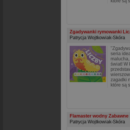
które są 
Zgadywanki rymowanki Li
Patrycja Wojtkowiak-Skóra
"Zgadywa
seria ide
malucha, 
świat! W 
przedsta
wierszow
zagadki 
które są 
Flamaster wodny Zabawne 
Patrycja Wojtkowiak-Skóra