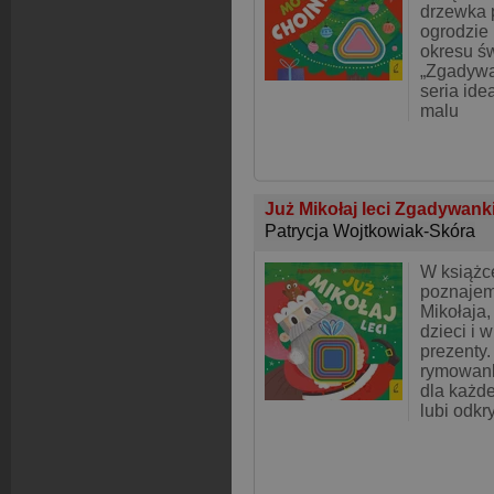
drzewka 
ogrodzie
okresu ś
„Zgadywa
seria ide
malu
Już Mikołaj leci Zgadywan
Patrycja Wojtkowiak-Skóra
W książce
poznajem
Mikołaja,
dzieci i 
prezenty
rymowanki
dla każd
lubi odkr