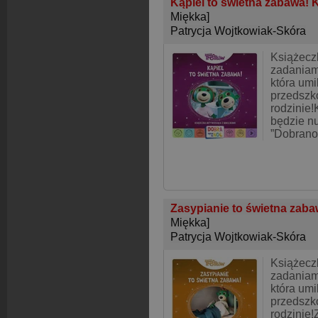
Kąpiel to świetna zabawa! 
Miękka]
Patrycja Wojtkowiak-Skóra
Książecz
zadaniam
która umi
przedszko
rodzinie!
będzie n
”Dobranoc
Zasypianie to świetna zaba
Miękka]
Patrycja Wojtkowiak-Skóra
Książecz
zadaniam
która umi
przedszko
rodzinie!