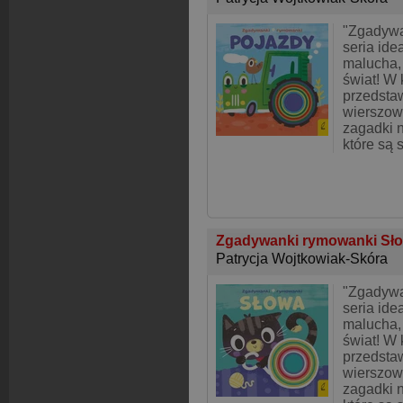
"Zgadywa
seria ide
malucha, 
świat! W 
przedsta
wierszow
zagadki 
które są 
Zgadywanki rymowanki Sł
Patrycja Wojtkowiak-Skóra
"Zgadywa
seria ide
malucha, 
świat! W 
przedsta
wierszow
zagadki 