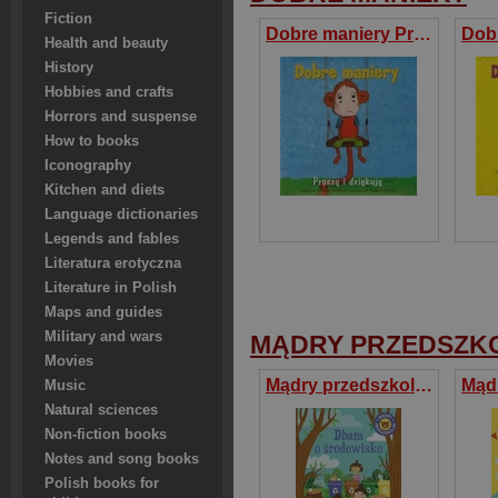
Fiction
Dobre maniery Proszę i dziękuję
Health and beauty
History
Hobbies and crafts
Horrors and suspense
How to books
Iconography
Kitchen and diets
Language dictionaries
Legends and fables
Literatura erotyczna
Literature in Polish
Maps and guides
Military and wars
MĄDRY PRZEDSZK
Movies
Mądry przedszkolak Dbam o środowisko
Music
Natural sciences
Non-fiction books
Notes and song books
Polish books for