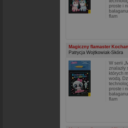
technolog
proste i 
bałaganu
flam
Magiczny flamaster Kochan
Patrycja Wojtkowiak-Skóra
W serii „
znalazły 
których 
wodą. Dz
technolog
proste i 
bałaganu
flam