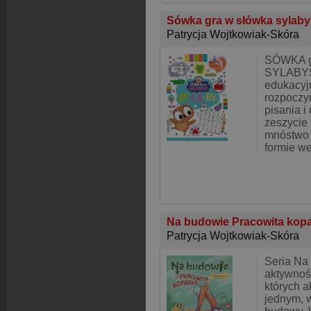
Sówka gra w słówka sylab
Patrycja Wojtkowiak-Skóra
SÓWKA g
SYLABYS
edukacyjn
rozpoczy
pisania i
zeszycie 
mnóstwo 
formie w
Na budowie Pracowita kop
Patrycja Wojtkowiak-Skóra
Seria Na 
aktywnoś
których a
jednym, 