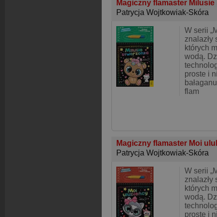
Magiczny flamaster Milusi
Patrycja Wojtkowiak-Skóra
W serii „
znalazły 
których 
wodą. Dz
technolog
proste i 
bałaganu
flam
Magiczny flamaster Moi ul
Patrycja Wojtkowiak-Skóra
W serii „
znalazły 
których 
wodą. Dz
technolog
proste i 