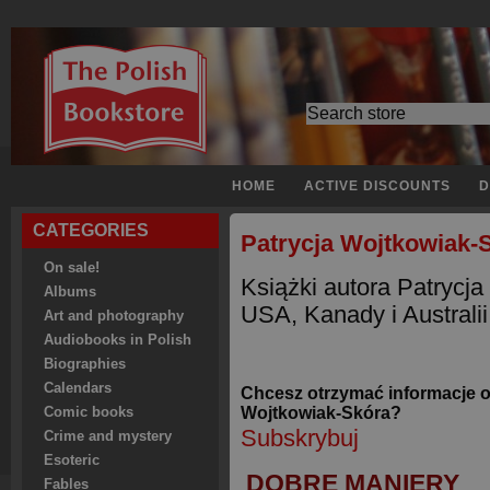
HOME
ACTIVE DISCOUNTS
D
CATEGORIES
Patrycja Wojtkowiak-
On sale!
Książki autora Patrycj
Albums
USA, Kanady i Australii
Art and photography
Audiobooks in Polish
Biographies
Calendars
Chcesz otrzymać informacje o
Wojtkowiak-Skóra?
Comic books
Subskrybuj
Crime and mystery
Esoteric
DOBRE MANIERY
Fables