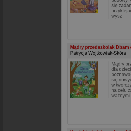
budowy. 
się zada
przykleja
wysz
Mądry przedszkolak Dbam 
Patrycja Wojtkowiak-Skóra
Mądry prz
dla dziec
poznawać
się nowyc
w twórcz
na celu 
ważnymi 