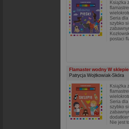
Książka 
flamastr
wielokro
Seria dla
szybko si
zabawnym
Kozłowsk
postaci f
Flamaster wodny W sklepi
Patrycja Wojtkowiak-Skóra
Książka 
flamastr
wielokro
Seria dla
szybko si
zabawnym
dodatkiem
Nie jest 