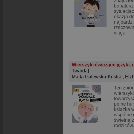
znajdzie
bohatera
sytuacjac
okazja do
najbardz
rzeczown
w jęz
Wierszyki ćwiczące języki,
Twarda]
Marta Galewska-Kustra
,
Elż
Ten zbió
wierszyk
towarzys
pełne hum
książka w
wspólne 
świetną z
rodziców