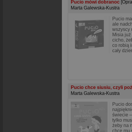
Pucio mówi dobranoc
[Opr
Marta Galewska-Kustra
Pucio ma
ale nadch
wszyscy u
Misia już
cicho, że
co robią 
cały dzień
Pucio chce siusiu, czyli po
Marta Galewska-Kustra
Pucio dos
najpiękni
świecie –
tylko mus
żeby na n
chce mu s