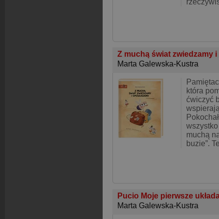
rzeczywiś
Z muchą świat zwiedzamy 
Marta Galewska-Kustra
Pamiętaci
która po
ćwiczyć b
wspieraj
Pokochało
wszystko 
muchą na
buzie”. T
Pucio Moje pierwsze układ
Marta Galewska-Kustra