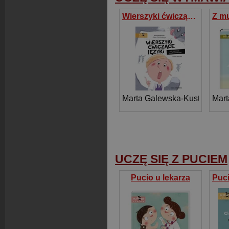
Wierszyki ćwiczące języki, czyli rymowanki logopedyczne dla dzieci
Marta Galewska-Kustra
,
Mart
Elż
UCZĘ SIĘ Z PUCIEM
Pucio u lekarza