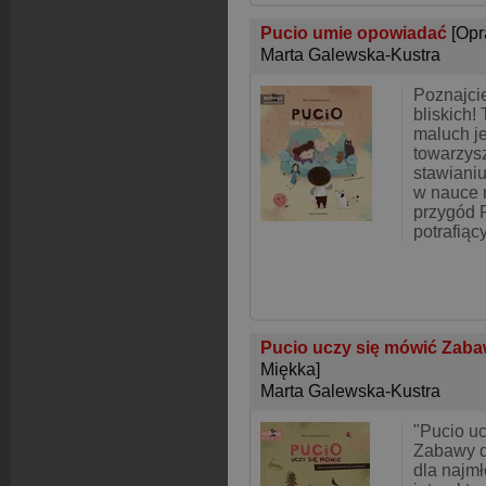
Pucio umie opowiadać
[Opr
Marta Galewska-Kustra
Poznajcie
bliskich!
maluch j
towarzys
stawiani
w nauce 
przygód P
potrafiąc
Pucio uczy się mówić Zaba
Miękka]
Marta Galewska-Kustra
"Pucio uc
Zabawy 
dla najmł