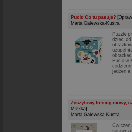
Pucio Co tu pasuje?
[Opraw
Marta Galewska-Kustra
Puzzle p
dzieci od 
obrazków
uzupełni
obrazkac
Pucio w 
codzienny
jedzenie 
Zeszytowy trening mowy, cz
Miękka]
Marta Galewska-Kustra
Ćwiczeni
sprawdze