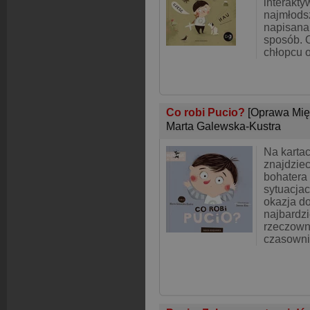
interakty
najmłodsz
napisana 
sposób. 
chłopcu o
Co robi Pucio?
[Oprawa Mię
Marta Galewska-Kustra
Na kartac
znajdzie
bohatera
sytuacjac
okazja do
najbardz
rzeczown
czasowni