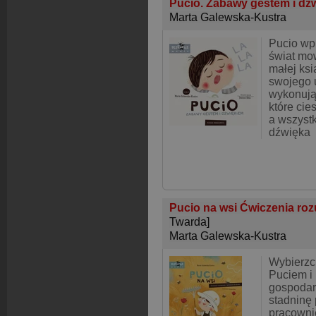
Pucio. Zabawy gestem i dź
Marta Galewska-Kustra
Pucio wp
świat mow
małej ksi
swojego 
wykonują
które ci
a wszystk
dźwięka
Pucio na wsi Ćwiczenia roz
Twarda]
Marta Galewska-Kustra
Wybierzci
Puciem i
gospodar
stadninę
pracowni