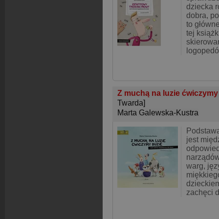
dziecka r
dobra, p
to główne
tej książk
skierowa
logopedó
Z muchą na luzie ćwiczymy 
Twarda]
Marta Galewska-Kustra
Podstaw
jest międ
odpowied
narządów
warg, jęz
miękkiego
dzieckiem
zachęci d