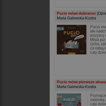
Pucio mówi dobranoc
[Opr
Marta Galewska-Kustra
Pucio ma
ale nadch
wszyscy u
Misia już
cicho, że
co robią 
cały dzień
Pucio mówi pierwsze słow
Marta Galewska-Kustra
Poznajcie
rodzinkę,
cały dzi