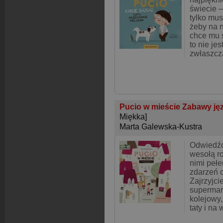
świecie –
tylko mus
żeby na n
chce mu s
to nie jes
zwłaszcz
Pucio w mieście Zabawy jęz
Miękka]
Marta Galewska-Kustra
Odwiedźc
wesołą r
nimi pełe
zdarzeń 
Zajrzyjci
supermar
kolejowy,
taty i na 