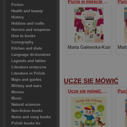
Pucio w mieście Zabawy językowe dla młodszych i starszych dzieci
Fiction
Health and beauty
History
Hobbies and crafts
Horrors and suspense
How to books
Iconography
Marta Galewska-Kustra
Mart
Kitchen and diets
Language dictionaries
Legends and fables
Literatura erotyczna
Literature in Polish
UCZĘ SIĘ MÓWIĆ
Maps and guides
Military and wars
Uczę się mówić. Na spacerze
Movies
Music
Natural sciences
Non-fiction books
Notes and song books
Polish books for