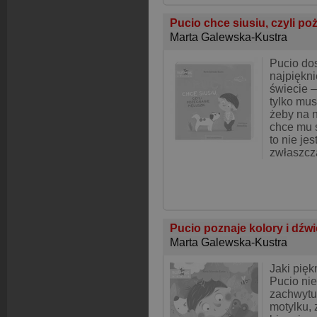
Pucio chce siusiu, czyli po
Marta Galewska-Kustra
Pucio dos
najpiękni
świecie –
tylko mus
żeby na n
chce mu s
to nie jes
zwłaszcz
Pucio poznaje kolory i dźw
Marta Galewska-Kustra
Jaki pięk
Pucio nie
zachwytu!
motylku, 