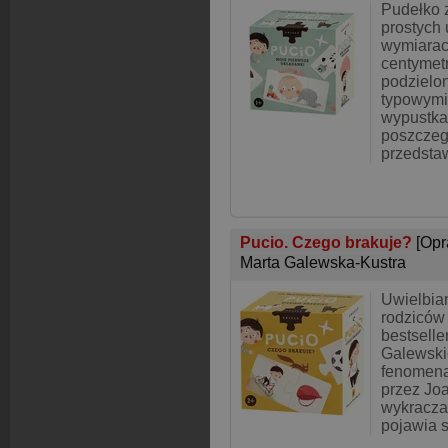
Pudełko 
prostych
wymiarac
centymetr
podzielo
typowymi 
wypustka
poszczeg
przedsta
Pucio. Czego brakuje?
[Opr
Marta Galewska-Kustra
Uwielbian
rodziców
bestselle
Galewskie
fenomena
przez Jo
wykracza 
pojawia s