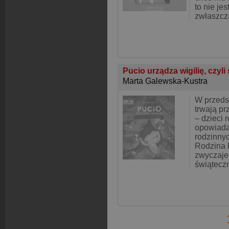
to nie jes
zwłaszcz
Pucio urządza wigilię, czyli
Marta Galewska-Kustra
W przedsz
trwają p
– dzieci 
opowiada
rodzinnyc
Rodzina 
zwyczaje
świąteczn