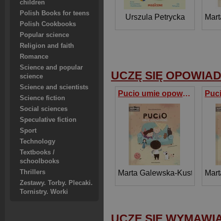
children
Polish Books for teens
Urszula Petrycka
Mart
Polish Cookbooks
Popular science
Religion and faith
Romance
Science and popular
UCZĘ SIĘ OPOWIA
science
Science and scientists
Pucio umie opowiadać
Science fiction
Social sciences
Speculative fiction
Sport
Technology
Textbooks /
schoolbooks
Thrillers
Marta Galewska-Kustra
Mart
Zestawy. Torby. Plecaki.
Tornistry. Worki
UCZĘ SIĘ WYMAWI