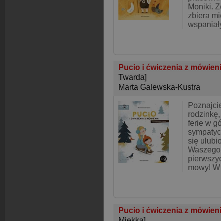
Moniki. Z
zbiera mi
wspaniał
Pucio i ćwiczenia z mówienia
Twarda]
Marta Galewska-Kustra
Poznajcie
rodzinkę,
ferie w g
sympatyc
się ulub
Waszego 
pierwszy
mowy! W 
Pucio i ćwiczenia z mówienia
Miękka]