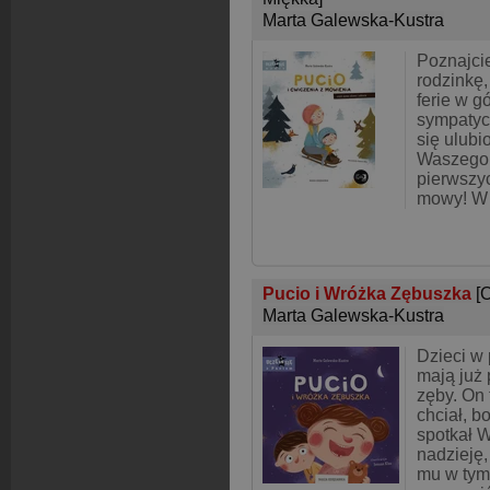
Marta Galewska-Kustra
Poznajcie
rodzinkę,
ferie w g
sympatyc
się ulub
Waszego 
pierwszy
mowy! W 
Pucio i Wróżka Zębuszka
[
Marta Galewska-Kustra
Dzieci w
mają już 
zęby. On 
chciał, b
spotkał 
nadzieję,
mu w ty