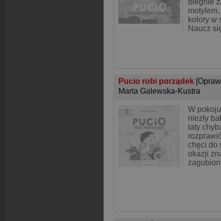
biegnie 
motylem,
kolory w 
Naucz się
Pucio robi porządek
[Opraw
Marta Galewska-Kustra
W pokoju 
niezły b
taty chyb
rozprawić
chęci do 
okazji zn
zagubion