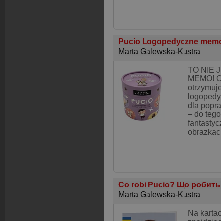
Pucio Logopedyczne mem
Marta Galewska-Kustra
TO NIE 
MEMO! Op
otrzymuj
logopedy
dla popr
– do tego
fantasty
obrazkac
Co robi Pucio? Що робить
Marta Galewska-Kustra
Na kartac