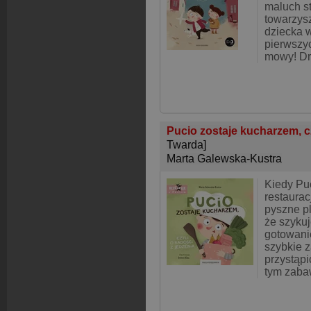
maluch s
towarzy
dziecka 
pierwszy
mowy! Dr
Pucio zostaje kucharzem, cz
Twarda]
Marta Galewska-Kustra
Kiedy Pu
restaurac
pyszne p
że szykuj
gotowanie
szybkie 
przystąpi
tym zaba