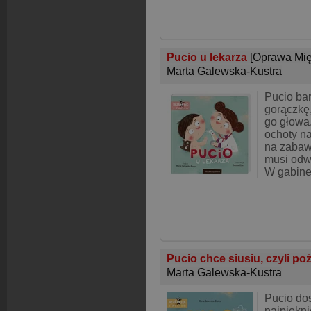
Pucio u lekarza
[Oprawa Mię
Marta Galewska-Kustra
Pucio bar
gorączkę, 
go głowa
ochoty n
na zabaw
musi odw
W gabine
Pucio chce siusiu, czyli po
Marta Galewska-Kustra
Pucio dos
najpiękni