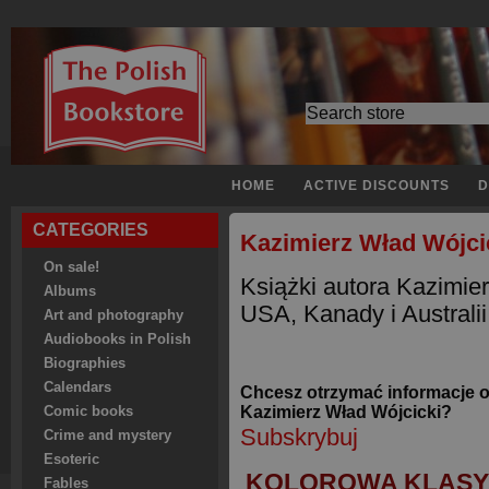
HOME
ACTIVE DISCOUNTS
D
CATEGORIES
Kazimierz Wład Wójci
On sale!
Książki autora Kazimie
Albums
USA, Kanady i Australii
Art and photography
Audiobooks in Polish
Biographies
Calendars
Chcesz otrzymać informacje 
Kazimierz Wład Wójcicki?
Comic books
Subskrybuj
Crime and mystery
Esoteric
KOLOROWA KLAS
Fables