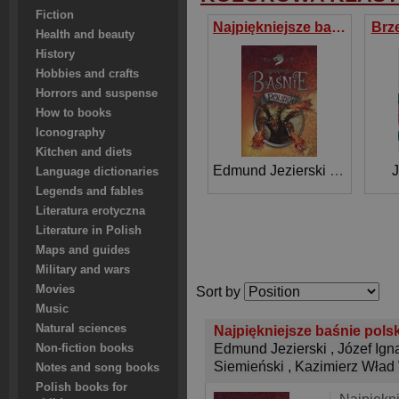
Fiction
Najpiękniejsze baśnie polskie
Brz
Health and beauty
History
Hobbies and crafts
Horrors and suspense
How to books
Iconography
Kitchen and diets
Edmund Jezierski
,
Józef Ign
J
Language dictionaries
Legends and fables
Literatura erotyczna
Literature in Polish
Maps and guides
Military and wars
Movies
Sort by
Music
Natural sciences
Najpiękniejsze baśnie pols
Edmund Jezierski
,
Józef Ign
Non-fiction books
Siemieński
,
Kazimierz Wład 
Notes and song books
Polish books for