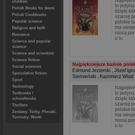
Najpiękni
children
to jedyna
Polish Books for teens
dzięki kt
Polish Cookbooks
szansę p
Popular science
polskie b
ma swoje
Religion and faith
niosą po
Romance
o lu
Science and popular
science
Science and scientists
Science fiction
Najpiękniejsze baśnie pols
Social sciences
Edmund Jezierski
,
Józef Ign
Speculative fiction
Siemieński
,
Kazimierz Wład 
Sport
Technology
Najpiękni
to jedyna
Textbooks /
dzięki kt
schoolbooks
szansę p
Thrillers
polskie b
Zestawy. Torby. Plecaki.
ma swoje
Tornistry. Worki
niosą po
o lu