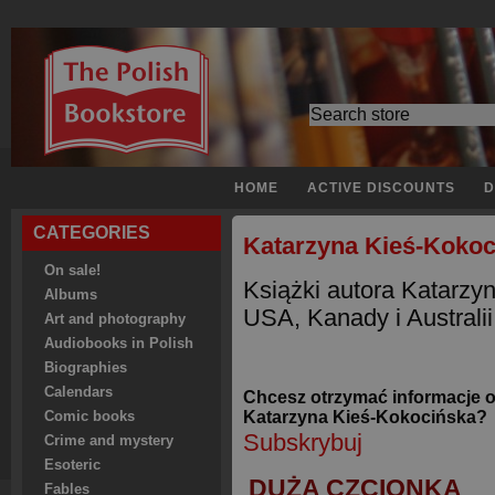
HOME
ACTIVE DISCOUNTS
D
CATEGORIES
Katarzyna Kieś-Kokoc
On sale!
Książki autora Katarzy
Albums
USA, Kanady i Australii
Art and photography
Audiobooks in Polish
Biographies
Calendars
Chcesz otrzymać informacje 
Katarzyna Kieś-Kokocińska?
Comic books
Subskrybuj
Crime and mystery
Esoteric
DUŻA CZCIONKA
Fables