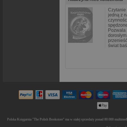
Czytanie 
jedną z n
czynnośc
spędzone
Pozwala 
dorosłym,
przenieś
świat baś
Polska Księgarnia "The Polish Bookstore" ma w stałej sprzedaży ponad 80.000 multimedió