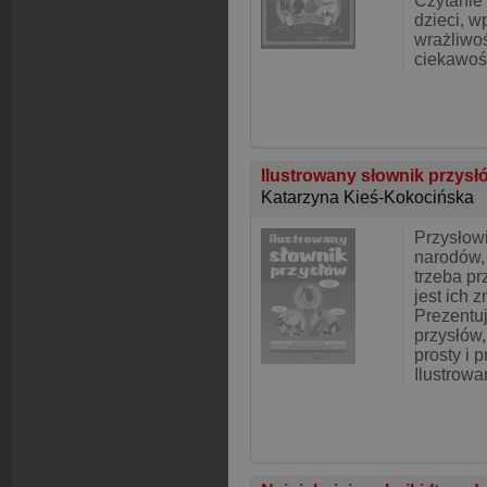
Czytanie
dzieci, w
wrażliwoś
ciekawoś
Ilustrowany słownik przysł
Katarzyna Kieś-Kokocińska
Przysłow
narodów, 
trzeba p
jest ich 
Prezentu
przysłów
prosty i 
Ilustrowa