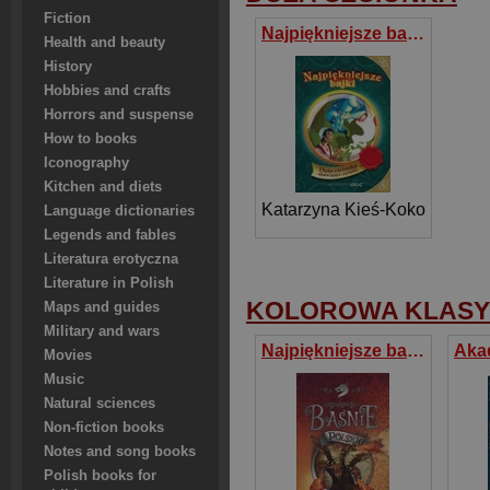
Fiction
Najpiękniejsze bajki (twarda oprawa) Duża czcionka ułatwiająca czytanie
Health and beauty
History
Hobbies and crafts
Horrors and suspense
How to books
Iconography
Kitchen and diets
Katarzyna Kieś-Kokocińska
Language dictionaries
Legends and fables
Literatura erotyczna
Literature in Polish
KOLOROWA KLAS
Maps and guides
Military and wars
Najpiękniejsze baśnie polskie
Movies
Music
Natural sciences
Non-fiction books
Notes and song books
Polish books for