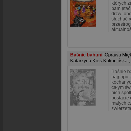
których 
pamiętać
drzwi ob
słuchać r
przestrogi
aktualnośc
Baśnie babuni
[Oprawa Mię
Katarzyna Kieś-Kokocińska
,
Baśnie ba
najpopula
kochanyc
całym św
nich spot
postacie 
małych c
zwierzęta