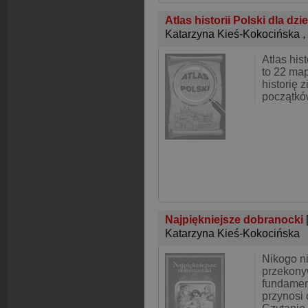
Atlas historii Polski dla dzi
Katarzyna Kieś-Kokocińska
,
Atlas hist
to 22 ma
historię 
początkó
Najpiękniejsze dobranocki
Katarzyna Kieś-Kokocińska
Nikogo ni
przekony
fundamen
przynosi 