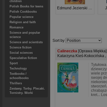
children
Polish Books for teens
Edmund Jezierski
,
Józef Ign
J
Polish Cookbooks
Popular science
Religion and faith
Romance
Science and popular
science
Sort by
Science and scientists
Science fiction
Calineczka
[Oprawa Miękka]
Social sciences
Katarzyna Kieś-Kokocińska
,
Speculative fiction
Sport
Tytułowa
Technology
dziewczy
wiele prz
Textbooks /
swojej dr
schoolbooks
niekonie
Thrillers
stworzeń
Zestawy. Torby. Plecaki.
chrabąszc
Tornistry. Worki
kret... L