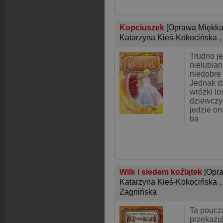
Kopciuszek
[Oprawa Miękka
Katarzyna Kieś-Kokocińska
,
Trudno je
nielubia
niedobre 
Jednak d
wróżki los
dziewczy
jedzie on
ba
Wilk i siedem koźlątek
[Opr
Katarzyna Kieś-Kokocińska
,
Zagnińska
Ta poucz
przekazu