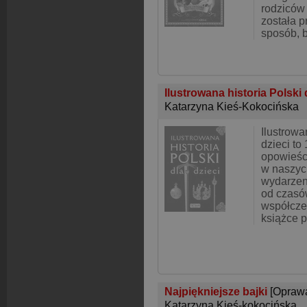
rodziców 
została p
sposób, b
Ilustrowana historia Polski 
Katarzyna Kieś-Kokocińska
Ilustrowa
dzieci to
opowieśc
w naszyc
wydarzeni
od czasó
współczes
książce 
Najpiękniejsze bajki
[Opraw
Katarzyna Kieś-kokocińska