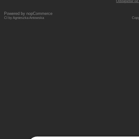
Odstąpienie od
Powered by
nopCommerce
CI by Agnieszka Antowska
Copy