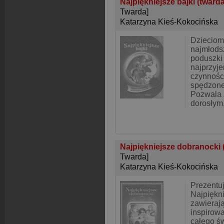
Najpiękniejsze bajki (twar
Twarda]
Katarzyna Kieś-Kokocińska
Dzieciom 
najmłodsz
poduszki 
najprzyj
czynnośc
spędzone
Pozwala 
dorosłym,
Najpiękniejsze dobranocki 
Twarda]
Katarzyna Kieś-Kokocińska
Prezentu
Najpiękni
zawieraj
inspirow
całego ś