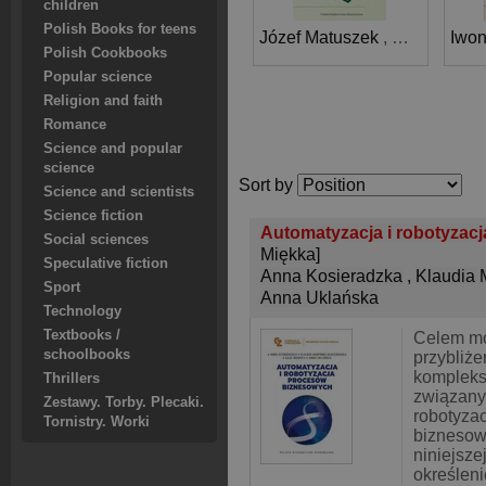
children
Polish Books for teens
Józef Matuszek
,
Zofia Kroko
Iwon
Polish Cookbooks
Popular science
Religion and faith
Romance
Science and popular
science
Sort by
Science and scientists
Science fiction
Automatyzacja i robotyza
Social sciences
Miękka]
Speculative fiction
Anna Kosieradzka
,
Klaudia 
Sport
Anna Uklańska
Technology
Textbooks /
Celem mon
schoolbooks
przybliże
kompleks
Thrillers
związany
Zestawy. Torby. Plecaki.
robotyza
Tornistry. Worki
biznesow
niniejszej
określeni