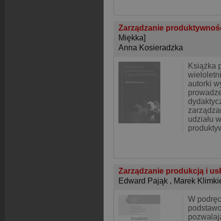
Zarządzanie produktywnośc
Miękka]
Anna Kosieradzka
Książka p
wielolet
autorki w
prowadze
dydaktyc
zarządza
udziału 
produkty
Zarządzanie produkcją i u
Edward Pająk
,
Marek Klimki
W podręc
podstawo
pozwalaj