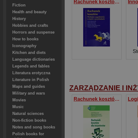
Rachunek kosztów Wybrane zagadnienia w teorii i przykładach
Fiction
Health and beauty
History
Hobbies and crafts
Horrors and suspense
How to books
Iconography
St
Kitchen and diets
Language dictionaries
Legends and fables
Literatura erotyczna
Literature in Polish
ZARZĄDZANIE I IN
Maps and guides
Military and wars
Rachunek kosztów dla inżynierów
Movies
Music
Natural sciences
Non-fiction books
Notes and song books
Polish books for