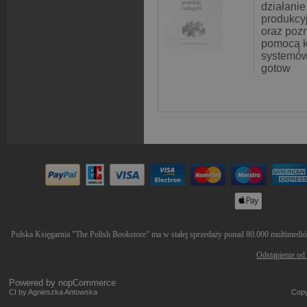
działani
produkcy
oraz pozn
pomocą k
systemów
gotow
Polska Księgarnia "The Polish Bookstore" ma w stałej sprzedaży ponad 80.000 multimediów 
Odstąpienie od
Powered by
nopCommerce
CI by Agnieszka Antowska
Copy