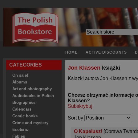
HOME
ACTIVE DISCOUNTS
D
CATEGORIES
Jon Klassen
książki
On sale!
Książki autora Jon Klassen z wy
Albums
Art and photography
Chcesz otrzymać informacje 
Audiobooks in Polish
Klassen?
Biographies
Subskrybuj
Calendars
Comic books
Sort by
Crime and mystery
Esoteric
O Kapelusz!
[Oprawa Tward
Fables
Jon Klassen