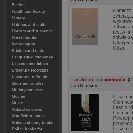
Fiction
Komiczni
Health and beauty
zwierzęca
History
wystawio
Hobbies and crafts
żółwie zn
Horrors and suspense
jest w ni
żółwie są
How to books
tylko jed
Iconography
Gdzie
Kitchen and diets
Language dictionaries
Legends and fables
Literatura erotyczna
Literature in Polish
Laszlo boi się ciemności
[O
Maps and guides
Jon Klassen
Military and wars
Laszlo bo
Movies
Ciemność 
Music
Laszlo m
Natural sciences
Ciemność
Non-fiction books
Pewnej n
Notes and song books
przychodz
Laszlo sc
Polish books for