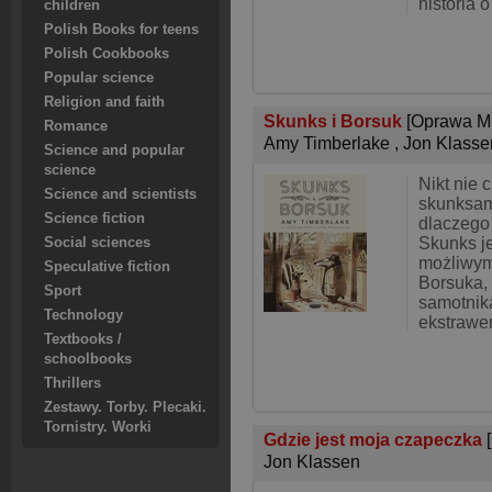
historia o
children
Polish Books for teens
Polish Cookbooks
Popular science
Religion and faith
Skunks i Borsuk
[Oprawa M
Romance
Amy Timberlake
,
Jon Klasse
Science and popular
science
Nikt nie 
Science and scientists
skunksa
Science fiction
dlaczego
Skunks j
Social sciences
możliwym
Speculative fiction
Borsuka, 
Sport
samotnik
Technology
ekstrawer
Textbooks /
schoolbooks
Thrillers
Zestawy. Torby. Plecaki.
Tornistry. Worki
Gdzie jest moja czapeczka
Jon Klassen