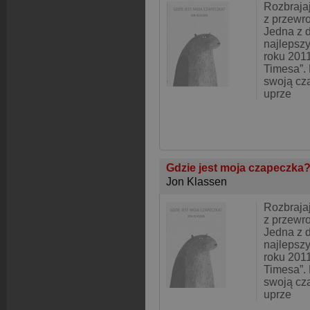
Rozbraja
z przewr
Jedna z d
najlepszy
roku 201
Timesa”.
swoją cza
uprze
Gdzie jest moja czapeczka
Jon Klassen
Rozbraja
z przewr
Jedna z d
najlepszy
roku 201
Timesa”.
swoją cza
uprze