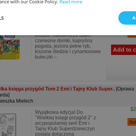
koła świata. Szwecja. Emi i Tajny Klub Superdzi..
[Oprawa
ance with our Cookie Policy.
Read more
tegrowana]
ieszka Mielech
LS
A
$2
Emi i Tajny Klub
Superdziewczyn znowu w
drodze! Malownicze biało-
czerwone domki, kapryśna
pogoda, jeziora pełne ryb,
kiszone śledzie i cynamonowe
bułeczki –
lka księga przygód Tom 2 Emi i Tajny Klub Super..
[Oprawa
rda]
ieszka Mielech
$2
Wyjątkowa edycja! Do
"Wielkiej księgi przygód 2" z
arcypopularnej serii Emi i
Tajny Klub Superdziewczyn
została dołączona