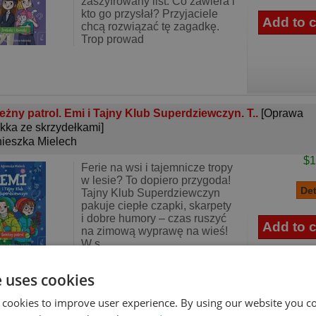
zaszyfrowany list. Co zawiera i
kto go przysłał? Przyjaciele
chcą rozwiązać tę zagadkę.
Trop prowad
eżny patrol. Emi i Tajny Klub Superdziewczyn. T..
[Oprawa
kka ze skrzydełkami]
ieszka Mielech
$1
Ferie na wsi i tajemnicze tropy
w lesie? To dopiero przygoda!
Tajny Klub Superdziewczyn
pakuje ciepłe czapki, skarpety
i dobre humory – czas ruszyć
na zimową wyprawę na wieś!
W s
e uses cookies
 cookies to improve user experience. By using our website you co