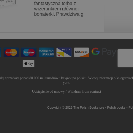
fantastyczna torba z
wizerunkiem głównej
bohaterki. Prawdziwa g
łej sprzedaży ponad 80.000 multimediów i książek po polsku. Wiecej informacji o ksiegarniach
york
.
Odstąpienie od umowy / Withdraw from contract
Copyright © 2026 The Polish Bookstore -
Polish books
- Pol