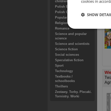
Doo
cookies in accord
children
Zin
Polish Books for teens
Agn
Polish Cookbooks
SHOW DETAI
Popular science
Religion and faith
Romance
Science and popular
science
Science and scientists
Science fiction
Social sciences
Speculative fiction
Sport
Technology
Wie
Textbooks /
Twa
schoolbooks
Agn
Thrillers
Zestawy. Torby. Plecaki.
Tornistry. Worki