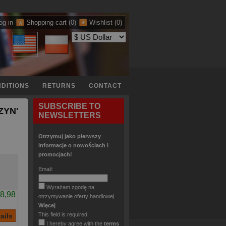
og in
Shopping cart
(0)
Wishlist
(0)
DITIONS
RETURNS
CONTACT
SUBSCRIBE TO
ZYN'
NEWSLETTERS
Otrzymuj jako pierwszy
informacje o nowościach i
promocjach!
Email:
Wyrażam zgodę na
8,98
otrzymywanie oferty handlowej.
Więcej
This field is required
I hereby agree with the
terms