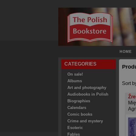
HOME
CATEGORIES
Prod
On sale!
Albums
Sort b
Art and photography
Audiobooks in Polish
Źre
Biographies
Mię
Calendars
Agn
Comic books
Crime and mystery
Esoteric
Fables