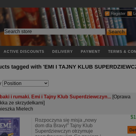
Register
L
ACTIVE DISCOUNTS
DELIVERY
PAYMENT
TERMS & CON
ucts tagged with 'EMI I TAJNY KLUB SUPERDZIEWC
y
baki i rumaki. Emi i Tajny Klub Superdziewczyn...
[Oprawa
kka ze skrzydełkami]
ieszka Mielech
$1
Rozpoczyna się misja „nowy
dom dla Bravy!” Tajny Klub
Superdziewczyn otrzymuje