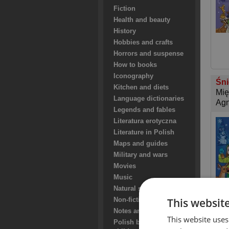
Fiction
Health and beauty
History
Hobbies and crafts
Horrors and suspense
How to books
Iconography
Śni
Kitchen and diets
Mię
Language dictionaries
Agn
Legends and fables
Literatura erotyczna
Literature in Polish
Maps and guides
Military and wars
Movies
Music
Natural sciences
This websit
Non-fiction books
Notes and song books
This website uses
Polish books for