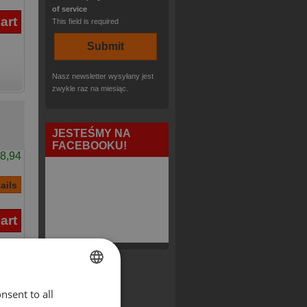
of service
This field is required
Nasz newsletter wysyłany jest
zwykle raz na miesiąc.
JESTEŚMY NA
FACEBOOKU!
8,94
nsent to all
ENGLISH